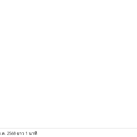
ขุนแผน khun paen
พระเก่าใหม่ยอดนิยม
ร้านพระเอกคัมภีร์
พระกริ
ม.ค. 2568
ยาว 1 นาที