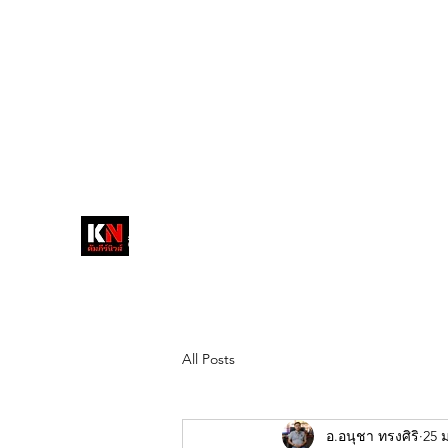
tukompee07@gmail.com
0614034151
หน้าหลัก
พระ
หนังสือพิมพ์คัมภีร์นิ
วส์
สื่อลึกวงการสงฆ์ เจาะตรงพระเครื่อง
ดัง
All Posts
อ.อนุชา ทรงศิริ
25 