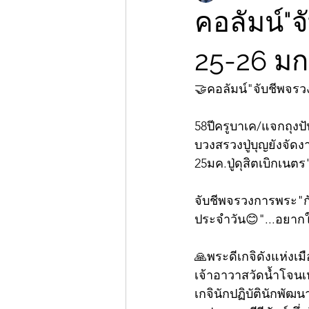
คอลัมน์"จ
25-26 ม
🤝คอลัมน์"จับชีพจร
58ปีครูบาเค/แจกถุงป
บวงสรวงปู่บุญยังจัดง
25มค.ปู่ดุสิตเบิกเนต
จับชีพจรวงการพระ"กั
ประจำวัน😊"...อยากให้
🙏พระดีเกจิดังแห่งเมื
เจ้าอาวาสวัดน้ำโจนเห
เกจินักปฏิบัตินักพัฒ