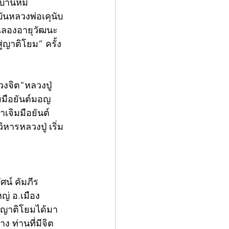
้านหมี่ 
ันหลวงพ่อเคุนับ
งานฉลองอายุวัฒนะ
่ญาติโยม” ครั้ง
วงจิต"หลวงปู่
มมือยันต์มอญ 
เจิมมือยันต์
หารหลวงปู่ เริ่ม
ศน์ คัมภีร
ญ่ อ.เมือง 
ให้ญาติโยมได้มา
 ท่านที่มีจิต