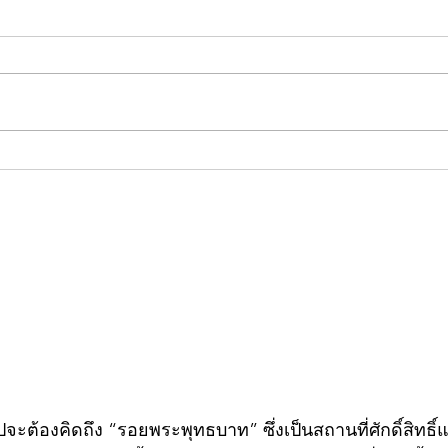
คอลัมน์"จับชีพจรวงการ
คอลั
พระ"ประจำพุธที่ 29 กรกฎาคม
พระ"
2569
กรก
วไปจะต้องคิดถึง “รอยพระพุทธบาท” ซึ่งเป็นสถานที่ศักดิ์สิทธ