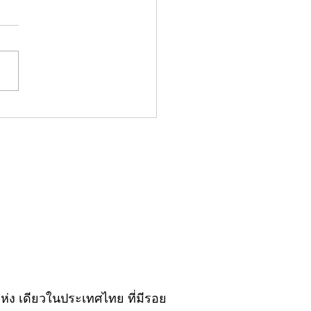
มน์"จับชีพจรวงการ
ประจำอังคารที่ 28
ฎาคม 2569
ิ์แห่ง เดียวในประเทศไทย ที่มีรอย