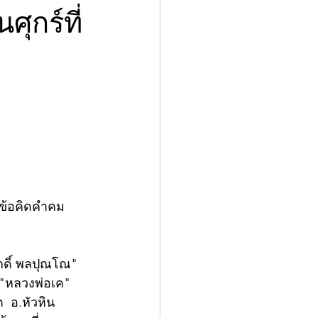
ุกร์ที่
ยข้อคิดคำคม
ักดิ์ พลปุณโณ"  
อ"หลวงพ่อเค" 
 อ.หัวหิน 