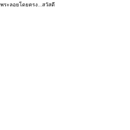
ัดพระลอยโดยตรง...สวัสดี