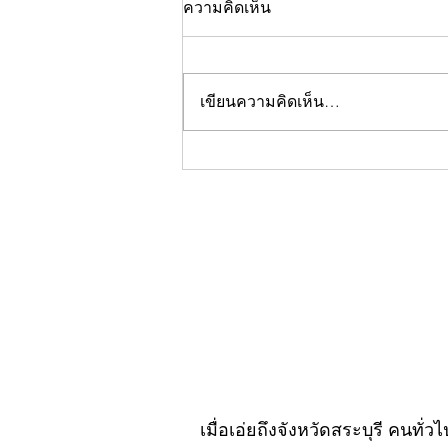
ความคิดเห็น
เขียนความคิดเห็น…
คอลัมน์"จับชีพจรวงการ
พระ"ประจำพฤหัสบดีที่ 30
กรกฎาคม 2569
เมื่อเอ่ยถึงจังหวัดสระบุรี คนทั่