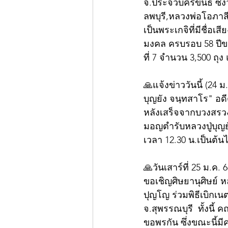
จ.ประจวบคีรีขันธ์ ซึ่
ลพบุรี,หลวงพ่อโอภาส
เป็นพระเกจิที่มีชื่อเส
มงคล ครบรอบ 58 ปีขอ
ที่ 7 จำนวน 3,500 ถุง
🙏แจ้งข่าววันนี้ (24
บุญยัง จนฺทสาโร" อด
หลังเสร็จจากบวงสรวง
มอญตำรับหลวงปู่บุญยั
เวลา 12.30 น.เป็นต้น
🙏วันเสาร์ที่ 25 ม.ค. 
ขอเชิญศิษยานุศิษย์ หล
ปุญโญ ร่วมพิธีเบิกเน
จ.สุพรรณบุรี  ทั้งนี้
ขอพรกัน ซึ่งขณะนี้มี