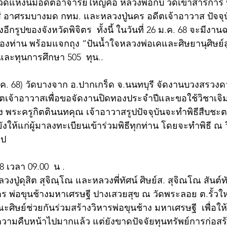
งวัดแห่งนี้มีอดีตอาจารย์ใหญ่คือ หลวงพ่อกบ วัดเขาสาริการ บ
ี อาศรมบางมด กทม. และหลวงปู่นคร อดีตเจ้าอาวาส ปัจจุบ
ียงอีกรูปของจังหวัดพิจิตร  ทั้งนี้ ในวันที่ 26 ม.ค. 68 จะมี
งท่าน พร้อมแจกถุง “ปันน้ำใจหลวงพ่อเคและศิษยานุศิษย์สู
 และทุนการศึกษา 505  ทุน..
 ม.ค. 68) วัดบางจาก อ.ปากเกร็ด จ.นนทบุรี จัดงานบวงสรวงด
ีตเจ้าอาวาสเพื่อขอจัดงานปิดทองประจำปีและขอใช้วิชาเจิ
 พระครูกิตตินนทคุณ เจ้าอาวาสรูปปัจจุบันจะทำพิธีสืบชะตา
งให้แก่ผู้มาลงทะเบียนเข้าร่วมพิธีทุกท่าน โดยจะทำพิธี ณ วิ
ไป 
68 เวลา 09.00  น .
วงปู่ดุสิต สุจิณฺโณ และหลวงพี่ทัศน์ ศิษย์ส. สุจิณโณ สันต์ทั
ตร พ่อขุนช้างมหาเศรษฐี ปางเสวยสุข ณ วัดพระลอย ต.รั้วให
 คณะศิษย์ช่วยกันร่วมสร้างวิหารพ่อขุนช้าง มหาเศรษฐี  เพื่อ
ความคืบหน้าไปมากแล้ว แต่ยังขาดปัจจัยทุนทรัพย์การก่อสร้าง