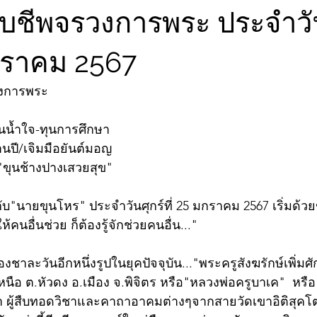
ับชีพจรวงการพระ ประจำวันศ
กราคม 2567
วงการพระ
ันน้ำใจ-ทุนการศึกษา
านปี/เจิมมือยันต์มอญ
ร"ขุนช้างปางเสวยสุข"
บ"นายขุนโหร" ประจำวันศุกร์ที่ 25 มกราคม 2567 เริ่มด้ว
คนอื่นช่วย ก็ต้องรู้จักช่วยคนอื่น..."
องชาละวันอีกหนึ่งรูปในยุคปัจจุบัน..."พระครูสังฆรักษ์เพิ่มศ
นือ ต.หัวดง อ.เมือง จ.พิจิตร หรือ"หลวงพ่อครูบาเค"  หรื
นา ผู้สืบทอดวิชาและคาถาอาคมต่างๆจากสายวัดเขาอิติสุคโต 