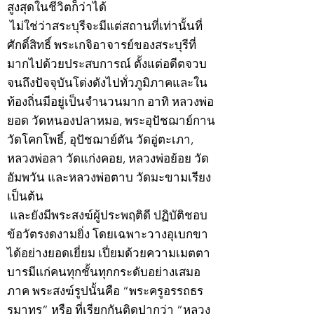
สูงสุดในชีวิตก็ว่าได้
ไม่ใช่ว่าสระบุรีจะมีแต่สถานที่เท่านั้นที่
ศักดิ์สิทธิ์ พระเกจิอาจารย์ของสระบุรีที่
มากไปด้วยประสบการณ์ ตั้งแต่อดีตจวบ
จนถึงปัจจุบันโด่งดังไปทั่วภูมิภาคและใน
ท้องถิ่นมีอยู่เป็นจำนวนมาก อาทิ หลวงพ่อ
ยอด วัดหนองปลาหมอ, พระอุปัชฌาย์กาน
วัดโคกโพธิ์, อุปัชฌาย์ตัน วัดอู่ตะเภา,
หลวงพ่อลา วัดแก่งคอย, หลวงพ่อย้อย วัด
อัมพวัน และหลวงพ่อตาบ วัดมะขามเรียง
เป็นต้น
และยังมีพระสงฆ์ผู้ประพฤติดี ปฏิบัติชอบ
ข้อวัตรงดงามยิ่ง โดยเฉพาะวางอุเบกขา
ได้อย่างยอดเยี่ยม เปี่ยมด้วยความเมตตา
บารมีแก่คนทุกชั้นทุกกระดับอย่างเสมอ
ภาค พระสงฆ์รูปนั้นคือ “พระครูอรรถธร
รมาทร” หรือ ที่เรียกกันติดปากว่า “หลวง