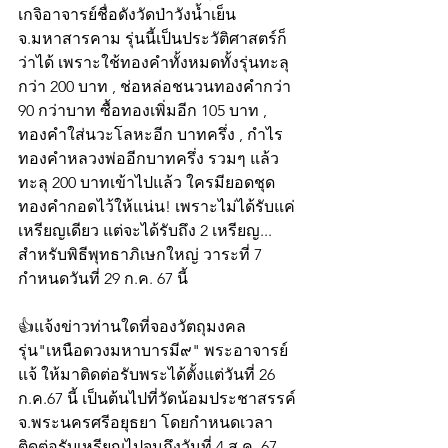
เกจิอาจารย์ชื่อดังวัดป่าวังน้ำเย็น 
จ.มหาสารคาม รุ่นนี้เป็นประวัติศาสตร์ก็
ว่าได้ เพราะใช้ทองคำทั้งหมดทั้งรุ่นทะลุ
กว่า 200 บาท , ช่อหล่อชนวนทองคำกว่า 
90 กว่าบาท ซื้อทองเพิ่มอีก 105 บาท , 
ทองคำใส่นวะโลหะอีก บาทครึ่ง , กำไร
ทองคำหลวงพ่ออีกบาทครึ่ง รวมๆ แล้ว
ทะลุ 200 บาทเข้าไปแล้ว ใครมียอดชุด
ทองคำกอดไว้ให้แน่น! เพราะไม่ได้รับแค่
เหรียญเดียว แต่จะได้รับถึง 2 เหรียญ... 
สำหรับพิธีพุทธาภิเษกใหญ่ วาระที่ 7 
กำหนดวันที่ 29 ก.ค. 67 นี้
👍แจ้งข่าวท่านใดที่จองวัตถุมงคล
รุ่น"เหนือดวงมหาบารมี๙" พระอาจารย์
แจ้ ให้มาติดต่อรับพระได้ตั้งแต่วันที่ 26 
ก.ค.67 นี้ เป็นต้นไปที่วัดน้อมประชาสรรค์ 
จ.พระนครศรีอยุธยา โดยกำหนดเวลา
ติดต่อรับเหรียญไปจนถึงวันที่ 4 ส.ค. 67 