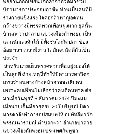
พออ่านออกเขียนได้ก็ลาจากวัดมาช่วย
บิดามารดาประกอบอาชีพ ท่านเป็นคนที่มี
ร่างกายแข็งแรง ใจคอกล้าหาญอดทน
กว้างขวางมีพรรคพวกเพื่อนฝูงมาก ยุคนั้น
บ้านกะวาปาลาย แขวงเมืองกำพงธม เป็น
แดนนักเลงหัวไม้ มีทั้งชนไก่กัดปลา ข้อง
อ้อย ฯลฯ เวลามีงานวัดมักจะนัดตีกันเป็น
ประจำ
สำหรับนายเฮ็นพรรคพวกเพื่อนฝูงย่องให้
เป็นลูกพี่ ด้วยเหตุนี้ทำให้บิดามารดาวิตก
เกรงว่าหนทางข้างหน้าอาจจะเสียคน
เพราะคบเพื่อนไม่เลือกว่าคนดีคนพาล ต่อ
มาเมื่อวันพุธที่ 9 ธันวาคม 2474 ปีมะแม
เมื่อนายเฮ็นมีอายุครบ 20 ปีบริบูรณ์ บิดา
มารดาจึงทำการอุปสมบทให้ ณ พัทสีมาวัด
พรรณนารายณ์ ตำบลกะวา อำเภอปาลาย
แขวงเมืองกัมพงธม ประเทศกัมพูชา