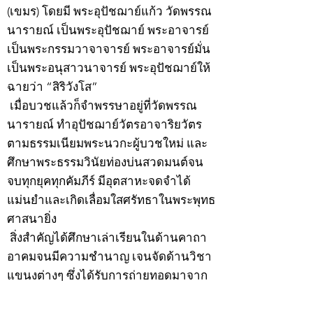
(เขมร) โดยมี พระอุปัชฌาย์แก้ว วัดพรรณ
นารายณ์ เป็นพระอุปัชฌาย์ พระอาจารย์
เป็นพระกรรมวาจาจารย์ พระอาจารย์มั่น
เป็นพระอนุสาวนาจารย์ พระอุปัชฌาย์ให้
ฉายว่า “สิริวังโส”
เมื่อบวชแล้วก็จำพรรษาอยู่ที่วัดพรรณ
นารายณ์ ทำอุปัชฌาย์วัตรอาจาริยวัตร
ตามธรรมเนียมพระนวกะผู้บวชใหม่ และ
ศึกษาพระธรรมวินัยท่องบ่นสวดมนต์จน
จบทุกยุคทุกคัมภีร์ มีอุตสาหะจดจำได้
แม่นยำและเกิดเลื่อมใสศรัทธาในพระพุทธ
ศาสนายิ่ง
สิ่งสำคัญได้ศึกษาเล่าเรียนในด้านคาถา
อาคมจนมีความชำนาญ เจนจัดด้านวิชา
แขนงต่างๆ ซึ่งได้รับการถ่ายทอดมาจาก
หลวงพ่อแก้ว วัดพรรณนารายณ์ ซึ่งเป็น