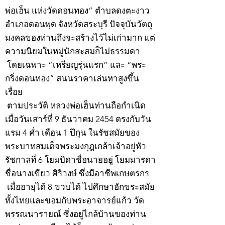
พ่อเฮ็น แห่งวัดดอนทอง” ตำบลดงตะงาว
อำเภอดอนพุด จังหวัดสระบุรี ปัจจุบันวัตถุ
มงคลของท่านถึงจะสร้างไว้ไม่เก่ามาก แต่
ความนิยมในหมู่นักสะสมก็ไม่ธรรมดา
โดยเฉพาะ “เหรียญรุ่นแรก” และ “พระ
กริ่งดอนทอง” สนนราคาเล่นหาสูงขึ้น
เรื่อย
ตามประวัติ หลวงพ่อเฮ็นท่านถือกำเนิด
เมื่อวันเสาร์ที่ 9 ธันวาคม 2454 ตรงกับวัน
แรม 4 ค่ำ เดือน 1 ปีกุน ในรัชสมัยของ
พระบาทสมเด็จพระมงกุฎเกล้าเจ้าอยู่หัว
รัชกาลที่ 6 โยมบิดาชื่อนายอยู่ โยมมารดา
ชื่อนางเขียว ศิริวงษ์ ซึ่งมีอาชีพเกษตรกร
เมื่ออายุได้ 8 ขวบได้ ไปศึกษาอักขระสมัย
ทั้งไทยและขอมกับพระอาจารย์แก้ว วัด
พรรณนารายณ์ ซึ่งอยู่ไกล้บ้านของท่าน