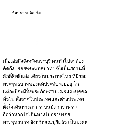
เขียนความคิดเห็น…
คอลัมน์"จับชีพจรวงการ
คอลัมน์"จับชีพจ
พระ"ประจำพุธที่ 29
พระ"ประจำอังคาร
กรกฎาคม 2569
กรกฎาคม 2569
©2020 by kampeenews. Proudly created with Wix.com
เมื่อเอ่ยถึงจังหวัดสระบุรี คนทั่วไปจะต้อง
คิดถึง “รอยพระพุทธบาท” ซึ่งเป็นสถานที่
ศักดิ์สิทธิ์แห่ง เดียวในประเทศไทย ที่มีรอย
พระพุทธบาทของแท้ประทับรอยอยู่ ใน
แต่ละปีจะมีทั้งพระภิกษุสามเณรและบุคคล
ทั่วไป ทั้งจากในประเทศและต่างประเทศ
ตั้งใจเดินทางมากราบนมัสการ เพราะ
ถือว่าหากได้เดินทางไปกราบรอย
พระพุทธบาท จังหวัดสระบุรีแล้ว เป็นมงคล