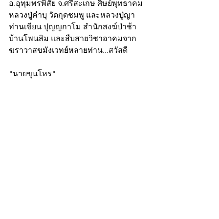
อ.อุทุมพรพิสัย จ.ศรีสะเกษ ศิษย์พุทธาคม
หลวงปู่คำบุ วัดกุดชมพู และหลวงปู่ญา
ท่านเขียน ปุญญกาโม สำนักสงฆ์ป่าช้า
บ้านโพนสิม และสืบสายวิชาอาคมจาก
ฆราวาสขมังเวทย์หลายท่าน...สวัสดี
"นายขุนโหร"