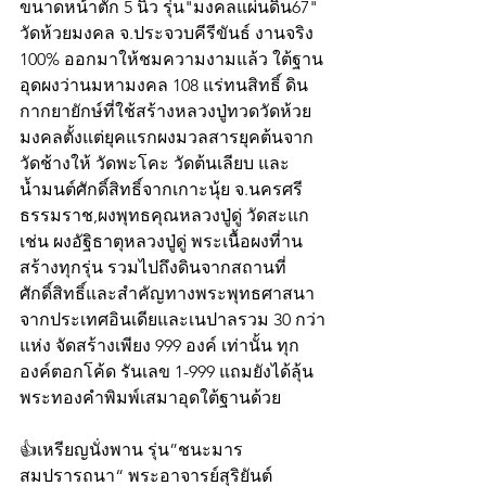
ขนาดหน้าตัก 5 นิ้ว รุ่น"มงคลแผ่นดิน67" 
วัดห้วยมงคล จ.ประจวบคีรีขันธ์ งานจริง 
100% ออกมาให้ชมความงามแล้ว ใต้ฐาน
อุดผงว่านมหามงคล 108 แร่ทนสิทธิ์ ดิน
กากยายักษ์ที่ใช้สร้างหลวงปู่ทวดวัดห้วย
มงคลตั้งแต่ยุคแรกผงมวลสารยุคต้นจาก 
วัดช้างให้ วัดพะโคะ วัดต้นเลียบ และ
น้ำมนต์ศักดิ์สิทธิ์จากเกาะนุ้ย จ.นครศรี 
ธรรมราช,ผงพุทธคุณหลวงปู่ดู่ วัดสะแก 
เช่น ผงอัฐิธาตุหลวงปู่ดู่ พระเนื้อผงที่าน
สร้างทุกรุ่น รวมไปถึงดินจากสถานที่
ศักดิ์สิทธิ์และสำคัญทางพระพุทธศาสนา
จากประเทศอินเดียและเนปาลรวม 30 กว่า
แห่ง จัดสร้างเพียง 999 องค์ เท่านั้น ทุก
องค์ตอกโค้ด รันเลข 1-999 แถมยังได้ลุ้น
พระทองคำพิมพ์เสมาอุดใต้ฐานด้วย
👍เหรียญนั่งพาน รุ่น”ชนะมาร
สมปรารถนา“ พระอาจารย์สุริยันต์ 