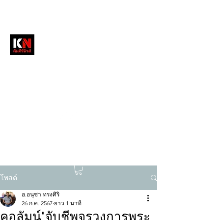
หนังสือพิมพ์คัมภีร์นิวส์
สื่อลึกวงการสงฆ์ เจาะตรงพระเครื่องดัง
tukompee07@gmail.com
0614034151
โพสต์
อ.อนุชา ทรงศิริ
26 ก.ค. 2567
ยาว 1 นาที
คอลัมน์"จับชีพจรวงการพระ