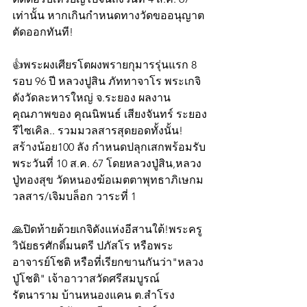
เท่านั้น หากเกินกำหนดทางวัดขออนุญาต
ตัดออกทันที!
👍พระผงเศียรโตผงพรายกุมารรุ่นแรก 8 
รอบ 96 ปี หลวงปูสิน ภัททาจาโร พระเกจิ
ดังวัดละหารใหญ่ จ.ระยอง ผลงาน
คุณภาพของ คุณนิพนธ์ เสียงจันทร์ ระยอง
รีไซเคิล.. รวมมวลสารสุดยอดทั้งนั้น! 
สร้างน้อย100 ลัง กำหนดปลุกเสกพร้อมรับ
พระวันที่ 10 ส.ค. 67 โดยหลวงปู่สิน,หลวง
ปู่ทองสุข วัดหนองฆ้อเมตตาพุทธาภิเษกม
วลสาร/เจิมบล็อก วาระที่ 1 
🙏ปิดท้ายด้วยเกจิดังแห่งอีสานใต้!พระครู
วินัยธรศักดิ์มนตรี ปภัสโร หรือพระ
อาจารย์โชติ หรือที่เรียกขานกันว่า"หลวง
ปู่โชติ" เจ้าอาวาสวัดศรีสมบูรณ์
รัตนาราม บ้านหนองแคน ต.สำโรง 