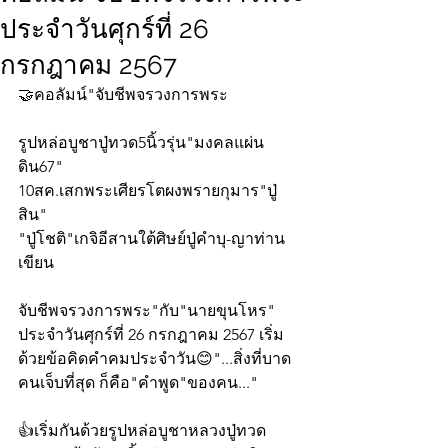
ประจำวันศุกร์ที่ 26
กรกฎาคม 2567
🤝คอลัมน์"จับชีพจรวงการพระ
รูปหล่อบูชาปู่ทวด5นิ้วรุ่น"มงคลแผ่น
ดิน67"
10สค.เสกพระเศียรโตผงพรายกุมาร"ปู่
สิน"
"ปู่โชติ"เกจิอีสานใต้ศิษย์ปู่คำบุ-ญาท่าน
เขียน
จับชีพจรวงการพระ"กับ"นายขุนโหร" 
ประจำวันศุกร์ที่ 26 กรกฎาคม 2567 เริ่ม
ด้วยข้อคิดคำคมประจำวัน😊"...สิ่งที่บาด
คนเจ็บที่สุด ก็คือ"คำพูด"ของคน..."
👍เริ่มกันด้วยรูปหล่อบูชาหลวงปู่ทวด