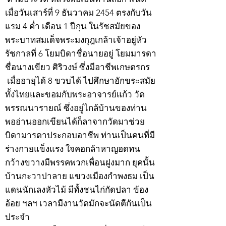
เมื่อวันเสาร์ที่ 9 ธันวาคม 2454 ตรงกับวัน
แรม 4 ค่ำ เดือน 1 ปีกุน ในรัชสมัยของ
พระบาทสมเด็จพระมงกุฎเกล้าเจ้าอยู่หัว
รัชกาลที่ 6 โยมบิดาชื่อนายอยู่ โยมมารดา
ชื่อนางเขียว ศิริวงษ์ ซึ่งมีอาชีพเกษตรกร
เมื่ออายุได้ 8 ขวบได้ ไปศึกษาอักขระสมัย
ทั้งไทยและขอมกับพระอาจารย์แก้ว วัด
พรรณนารายณ์ ซึ่งอยู่ไกล้บ้านของท่าน
พออ่านออกเขียนได้ก็ลาจากวัดมาช่วย
บิดามารดาประกอบอาชีพ ท่านเป็นคนที่มี
ร่างกายแข็งแรง ใจคอกล้าหาญอดทน
กว้างขวางมีพรรคพวกเพื่อนฝูงมาก ยุคนั้น
บ้านกะวาปาลาย แขวงเมืองกำพงธม เป็น
แดนนักเลงหัวไม้ มีทั้งชนไก่กัดปลา ข้อง
อ้อย ฯลฯ เวลามีงานวัดมักจะนัดตีกันเป็น
ประจำ