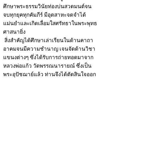
ศึกษาพระธรรมวินัยท่องบ่นสวดมนต์จน
จบทุกยุคทุกคัมภีร์ มีอุตสาหะจดจำได้
แม่นยำและเกิดเลื่อมใสศรัทธาในพระพุทธ
ศาสนายิ่ง
สิ่งสำคัญได้ศึกษาเล่าเรียนในด้านคาถา
อาคมจนมีความชำนาญ เจนจัดด้านวิชา
แขนงต่างๆ ซึ่งได้รับการถ่ายทอดมาจาก
หลวงพ่อแก้ว วัดพรรณนารายณ์ ซึ่งเป็น
พระอุปัชฌาย์แล้ว ท่านจึงได้ตัดสินใจออก
ธุดงค์รอนแรมมาตามป่าและภูเขาเพื่อ
แสวงหาที่สงบวิเวกบำเพ็ญสมณธรรม และ
ปฏิบัติสมถวิปัสสนากัมมัฏฐาน
ต่อมาได้อยู่จำพรรษาที่ “วัดดอนทอง”
เมื่อปี 2479 ระหว่างจำพรรษาอยู่ที่นั่นได้
เป็นที่ศรัทธาของชาวบ้านดอนทองมาก
ด้วยมีศีลาจารวัตรงดงาม ครั้นเมื่อ หลวง