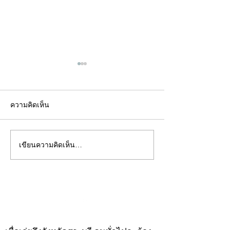
ความคิดเห็น
เขียนความคิดเห็น…
คอลัมน์"จับชีพจรวงการ
คอลัมน์"จับชีพจ
พระ"ประจำพุธที่ 29
พระ"ประจำอังคาร
กรกฎาคม 2569
กรกฎาคม 2569
©2020 by kampeenews. Proudly created with Wix.com