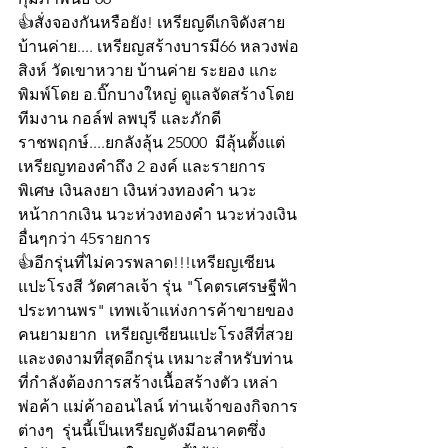
👍สั่งจองกันหรือยัง! เหรียญดีเกจิดังสาย
บ้านค่าย.... เหรียญสร้างบารมี66 หลวงพ่อ
สิงห์ วัดเขาหวาย บ้านค่าย ระยอง แกะ
พิมพ์โดย อ.บิ๊กบางใหญ่ ดูแลจัดสร้างโดย
ทีมงาน กอล์ฟ ลพบุรี และภักดี 
ราชพฤกษ์....ยกลังลุ้น 25000  มีลุ้นตั้งแต่ 
เหรียญทองคำถึง 2 องค์ และรายการ
พิเศษ เงินลงยา เงินห่วงทองคำ นวะ
หน้ากากเงิน นวะห่วงทองคำ นวะห่วงเงิน 
อื่นๆกว่า 45รายการ 
👍อีกรุ่นที่ไม่ควรพลาด!!!เหรียญเซียน
แปะโรงสี วัดศาลเจ้า รุ่น "โคตรเศรษฐีฟ้า
ประทานพร" เทพเจ้าแห่งการค้าขายของ
คนยามยาก  เหรียญเซียนแปะโรงสีที่สวย 
และงดงามที่สุดอีกรุ่น เหมาะสำหรับท่าน
ที่กำลังต้องการสร้างเนื้อสร้างตัว เหล่า
พ่อค้า แม่ค้าออนไลน์ ท่านเจ้าของกิจการ
ต่างๆ  รุ่นนี้เป็นเหรียญดังมีอนาคตซึ่ง