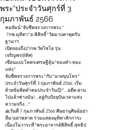
พระ"ประจำวันศุกร์ที่ 3
กุมภาพันธ์ 2566
คอลัมน์"จับชีพจรวงการพระ"
 7กพ.มุทิตา"อ.พิสิทธิ์"วัดมาบตาพุดรับ
ฐานาฯ
เปิดจองถึง21กพ.วัดไชโย รุ่น
เจริญพร(8ทิศ)
เซียนแปะโคตรเศรษฐีลุ้น"ทองคำ-ทอง
แท่ง"
จับชีพจรวงการพระ"กับ"นายขุนโหร" 
ประจำวันศุกร์ที่ 3 กุมภาพันธ์ 2566  เริ่ม
ด้วยข้อคิดคำคมประจำวัน😊"...อดีต ผ่าน
ไปแล้วช่างมัน!...อยู่กับปัจจุบันเวลาแห่ง
ความจริง..."
🙏วันที่ 7 กุมภาพันธ์ 2566 ศิษยานุศิษย์อย่า
ลืม!อย่าพลาด ร่วมแสดงมุทิตาสักการะ 
เนื่องในวาระที่“พระอาจารย์พิสิทธิ์ สุทธิป