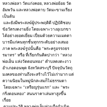
หลวงพ่อลา วัดแก่งคอย, หลวงพ่อย้อย วัด
อัมพวัน และหลวงพ่อตาบ วัดมะขามเรียง
เป็นต้น
และยังมีพระสงฆ์ผู้ประพฤติดี ปฏิบัติชอบ
ข้อวัตรงดงามยิ่ง โดยเฉพาะวางอุเบกขา
ได้อย่างยอดเยี่ยม เปี่ยมด้วยความเมตตา
บารมีแก่คนทุกชั้นทุกกระดับอย่างเสมอ
ภาค พระสงฆ์รูปนั้นคือ “พระครูอรรถธร
รมาทร” หรือ ที่เรียกกันติดปากว่า “หลวง
พ่อเฮ็น แห่งวัดดอนทอง” ตำบลดงตะงาว
อำเภอดอนพุด จังหวัดสระบุรี ปัจจุบันวัตถุ
มงคลของท่านถึงจะสร้างไว้ไม่เก่ามาก แต่
ความนิยมในหมู่นักสะสมก็ไม่ธรรมดา
โดยเฉพาะ “เหรียญรุ่นแรก” และ “พระ
กริ่งดอนทอง” สนนราคาเล่นหาสูงขึ้น
เรื่อย
ตามประวัติ หลวงพ่อเฮ็นท่านถือกำเนิด