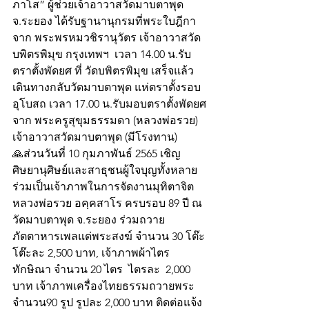
ภาโส” ผู้ช่วยเจ้าอาวาสวัดมาบตาพุด 
จ.ระยอง ได้รับฐานานุกรมที่พระใบฎีกา 
จาก พระพรหมวชิรานุวัตร เจ้าอาวาสวัด
บพิตรพิมุข กรุงเทพฯ  เวลา 14.00 น.รับ
ตราตั้งพัดยศ ที่ วัดบพิตรพิมุข เสร็จแล้ว
เดินทางกลับวัดมาบตาพุด แห่ตราตั้งรอบ
อุโบสถ เวลา 17.00 น.รับมอบตราตั้งพัดยศ
จาก พระครูสุขุมธรรมดา (หลวงพ่อรวย) 
เจ้าอาวาสวัดมาบตาพุด (มีโรงทาน)
🙏ส่วนวันที่ 10 กุมภาพันธ์ 2565 เชิญ
ศิษยานุศิษย์และสาธุชนผู้ใจบุญทั้งหลาย 
ร่วมเป็นเจ้าภาพในการจัดงานมุทิตาจิต 
หลวงพ่อรวย อคฺคสาโร ครบรอบ 89 ปี ณ 
วัดมาบตาพุด จ.ระยอง ร่วมถวาย
ภัตตาหารเพลแด่พระสงฆ์ จำนวน 30 โต๊ะ 
โต๊ะละ 2,500 บาท, เจ้าภาพผ้าไตร
ทักษิณา จำนวน 20 ไตร  ไตรละ  2,000 
บาท เจ้าภาพเครื่องไทยธรรมถวายพระ 
จำนวน90 รูป รูปละ 2,000 บาท ติดต่อแจ้ง