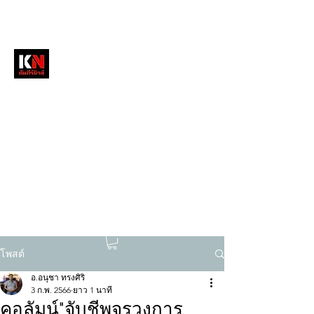
หนังสือพิมพ์คัมภีร์นิวส์
สื่อลึกวงการสงฆ์ เจาะตรงพระเครื่องดัง
tukompee07@gmail.com
0614034151
โพสต์
อ.อนุชา ทรงศิริ
3 ก.พ. 2566
ยาว 1 นาที
คอลัมน์"จับชีพจรวงการ