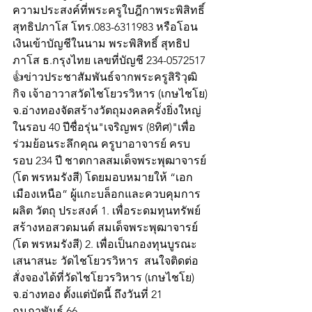
ความประสงค์ที่พระครูใบฎีกาพระพิสิทธิ์ 
สุทธิปภาโส โทร.083-6311983 หรือโอน
เงินเข้าบัญชีในนาม พระพิสิทธิ์ สุทธิป
ภาโส ธ.กรุงไทย เลขที่บัญชี 234-0572517
👍ข่าวประชาสัมพันธ์จากพระครูสิริวุฒิ
กิจ เจ้าอาวาสวัดไชโยวรวิหาร (เกษไชโย) 
จ.อ่างทองจัดสร้างวัตถุมงคลครั้งยิ่งใหญ่ 
ในรอบ 40 ปีชื่อรุ่น"เจริญพร (8ทิศ)"เพื่อ
ร่วมย้อนระลึกคุณ ครูบาอาจารย์ ครบ
รอบ 234 ปี ชาตกาลสมเด็จพระพุฒาจารย์ 
(โต พรหมรังสี) โดยมอบหมายให้ “เอก 
เมืองเหนือ” ผู้แกะบล็อกและควบคุมการ
ผลิต วัตถุ ประสงค์ 1. เพื่อระดมทุนทรัพย์
สร้างหอสวดมนต์ สมเด็จพระพุฒาจารย์ 
(โต พรหมรังสี) 2. เพื่อเป็นกองทุนบูรณะ 
เสนาสนะ วัดไชโยวรวิหาร  สนใจติดต่อ
สั่งจองได้ที่วัดไชโยวรวิหาร (เกษไชโย) 
จ.อ่างทอง ตั้งแต่บัดนี้ ถึงวันที่ 21 
กุมภาพันธ์ 66