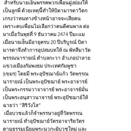
สำหรับนายเฮ็นพรรคพวกเพื่อนฝูงย่องให้
เป็นลูกพี่ ด้วยเหตุนี้ทำให้บิดามารดาวิตก
เกรงว่าหนทางข้างหน้าอาจจะเสียคน
เพราะคบเพื่อนไม่เลือกว่าคนดีคนพาล ต่อ
มาเมื่อวันพุธที่ 9 ธันวาคม 2474 ปีมะแม
เมื่อนายเฮ็นมีอายุครบ 20 ปีบริบูรณ์ บิดา
มารดาจึงทำการอุปสมบทให้ ณ พัทสีมาวัด
พรรณนารายณ์ ตำบลกะวา อำเภอปาลาย
แขวงเมืองกัมพงธม ประเทศกัมพูชา
(เขมร) โดยมี พระอุปัชฌาย์แก้ว วัดพรรณ
นารายณ์ เป็นพระอุปัชฌาย์ พระอาจารย์
เป็นพระกรรมวาจาจารย์ พระอาจารย์มั่น
เป็นพระอนุสาวนาจารย์ พระอุปัชฌาย์ให้
ฉายว่า “สิริวังโส”
เมื่อบวชแล้วก็จำพรรษาอยู่ที่วัดพรรณ
นารายณ์ ทำอุปัชฌาย์วัตรอาจาริยวัตร
ตามธรรมเนียมพระนวกะผู้บวชใหม่ และ