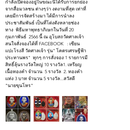
กำลังเปิดจองอยู่ในขณะนี้ได้รับการยกย่อง
จากสื่อมวลชน ต่างๆว่า งดงามที่สุด เท่าที่
เคยมีการจัดสร้างมา ได้มีการนำลง
ประชาสัมพันธ์ เป็นที่โด่งดังหลายช่อง
ทาง  พิธีมหาพุทธาภิเษกในวันที่ 20 
กุมภาพันธ์  2566 นี้ ณ อุโบสถวัดศาลเจ้า  
สนใจสั่งจองได้ที่ FACEBOOK   : เซียน
แปะโรงสี วัดศาลเจ้า รุ่น" โคตรเศรษฐีฟ้า
ประทานพร"  ทุกๆ การสั่งจอง 1 รายการมี
สิทธิ์ลุ้นรางวัลใหญ่ 10 รางวัล1. เหรียญ
เนื้อทองคำ จำนวน  5 รางวัล  2. ทองคำ
แท่ง 3 บาท จำนวน 5 รางวัล...สวัสดี
"นายขุนโหร"   