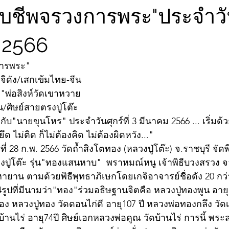
ับชีพจรวงการพระ"ประจำวันศ
 2566
การพระ"
ดัง/เสกเข้มไทย-จีน
ี"พ่อสิงห์วัดเขาหวาย
/ศิษย์สายตรงปู่โต๊ะ
บ"นายขุนโหร" ประจำวันศุกร์ที่ 3 มีนาคม 2566 ... เริ่มด
ึด ไม่ติด ก็ไม่ต้องคิด ไม่ต้องผิดหวัง..."
ที่ 28 ก.พ. 2566 วัดถ้ำสิงโตทอง (หลวงปู่โต๊ะ) จ.ราชบุรี จัด
ู่โต๊ะ รุ่น"ทองแสนหาบ"  พราหมณ์หนู เจ้าพิธีบวงสรวง จาก
ยาน ตามด้วยพิธีพุทธาภิเษกโดยเกจิอาจารย์ชื่อดัง 20 กว่
ค4รูปที่มีนามว่า"ทอง"ร่วมอธิษฐานจิตคือ หลวงปู่ทองพูน อายุ
ง หลวงปู่ทอง วัดดอนไก่ดี อายุ107 ปี หลวงพ่อทองกลึง วัดเ
บ้านไร่ อายุ74ปี ศิษย์เอกหลวงพ่อคูณ วัดบ้านไร่ การนี้ พ