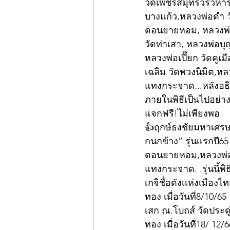
วัดเพชรสมุทรวรวิหาร
บางแก้ว,หลวงพ่อดำ ว
ดอนยายหอม, หลวงพ่อ
วัดท่าเสา, หลวงพ่อบุญ
หลวงพ่อเปี๊ยก วัดคูเ
เฉลิม วัดพวงนิมิต,หล
แทงกระจาด...หลังอธิ
ภายในพิธีเป็นไปอย่า
แจกฟรี!ไม่เพียงพอ  
👍ฤกษ์ธงชัยมหาเศรษฐี
กนกข้าง” รุ่นเเรกปี6
ดอนยายหอม,หลวงพ่อข
แทงกระจาด. .รุ่นนี้พิ
เกจิชื่อดังเเห่งเมืองไ
ทอง เมื่อวันที่8/10/65
เสก ณ.โบถส์ วัดประดู่
ทอง เมื่อวันที่18/ 12/