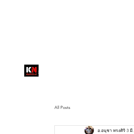
tukompee07@gmail.com
0614034151
หน้าหลัก
พระ
หนังสือพิมพ์คัมภีร์นิ
วส์
สื่อลึกวงการสงฆ์ เจาะตรงพระเครื่อง
ดัง
All Posts
อ.อนุชา ทรงศิริ
3 มี