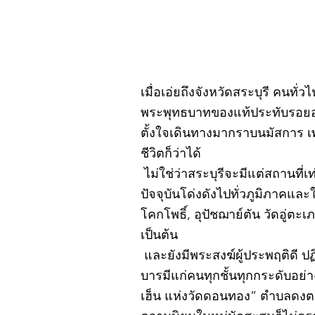
เมื่อเอ่ยถึงจังหวัดสระบุรี คนทั่
พระพุทธบาทของแท้ประทับรอยอยู
ตั้งใจเดินทางมากราบนมัสการ เ
ชีวิตก็ว่าได้
ไม่ใช่ว่าสระบุรีจะมีแต่สถานที่เ
ปัจจุบันโด่งดังไปทั่วภูมิภาคแ
โคกโพธิ์, อุปัชฌาย์ตัน วัดอู่
เป็นต้น
และยังมีพระสงฆ์ผู้ประพฤติดี ป
บารมีแก่คนทุกชั้นทุกกระดับอย่
เฮ็น แห่งวัดดอนทอง” ตำบลดงตะง