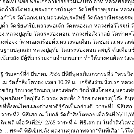
 จุดเทียนชัย พระเกจิอาจารย์ร่วมนั่งปรก อาทิ หลวงพ่อสั
ัดถ้ำสิงโตทอง,พระอาจารย์อนุชา วัดโพธิ์ราชบูรณะ,หลวง
กำไร วัดโคกเขมา,หลวงพ่อประสิทธิ์ วัดกัลยาณีทรงธรรม
ค้ำ วัดชัยเภรีย์,หลวงพ่อเจ๊ก วัดหนองแก,หลวงพ่อวิโรจน์ วัดท
มือง,หลวงปู่อุทัย วัดสระสองตอน, หลวงพ่อสังวาลย์ วัดท่าต
วงพ่อจง วัดหนองสร้อยติ่ง,หลวงพ่อเผือน วัดช่อม่วง,หลวงพ
ษฐานปลุกเสก หลวงปู่อุทัย วัดสระสองตอน ลพบุรี ดับเทีย
งเข้มขลัง มีผู้ที่มาร่วมงานจำนวนมาก ทำให้บางคนผิดหวังเ
 วันเสาร์ที่4 มีนาคม 2566 มีพิธีพุทธภิเษกวาระที่5 “พระปิด
5  ณ วัดถ้ำสิงโตทอง เวลา 10.39 น.  เกจิดังร่วมนั่งปรก หลว
วัญ วัดบางคูวัดนอก,หลวงพ่อดำ วัดถ้ำสิงโตทอง,หลวงพ่อ
ธีพุทธภิเษกใหญ่ถึง 5 วาระ ครบทั้ง 2 วัดของหลวงปู่โต๊ะ อิ
ทยที่ทั้งคนไทยและต่างชาติรู้จักเป็นอย่างดี  วาระที่1  พิธีเส
  วาระที่2  พิธีเสก ณ.โบถส์ วัดถ้ำสิงโตทอง เมื่อวันที่26/11/65
ฉิมพลี เมื่อวันที่26/12/65 วาระที่ 4  พิธีเสก ณ.ในถ้ำสิงโตท
66  .. พระดี พิธีเข้มขลัง ผลงานคุณภาพจาก"ทีมพี่เสือ" ไว้ใจได้