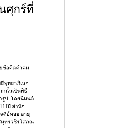
ุกร์ที่
้วยข้อคิดคำคม
พิธีพุทธาภิเษก 
นั้นเป็นพิธี
ารูป  โดยนิมนต์
111ปี สำนัก
จดีย์หอย อายุ 
ระสมุทรวชิรโสภณ 