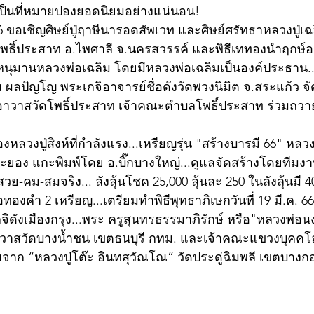
เป็นที่หมายปองยอดนิยมอย่างแน่นอน!
66 ขอเชิญศิษย์ปู่ฤาษีนารอดสัพเวท และศิษย์ศรัทธาหลวงปู่เฉ
โพธิ์ประสาท อ.ไพศาลี จ.นครสวรรค์ และพิธีเททองนำฤกษ์องค
นุมานหลวงพ่อเฉลิม โดยมีหลวงพ่อเฉลิมเป็นองค์ประธาน..
 ผลปัญโญ พระเกจิอาจารย์ชื่อดังวัดพวงนิมิต จ.สระแก้ว จ
จ้าอาวาสวัดโพธิ์ประสาท เจ้าคณะตำบลโพธิ์ประสาท ร่วมถวาย
หลวงปู่สิงห์ที่กำลังแรง...เหรียญรุ่น "สร้างบารมี 66" หลวง
ะยอง แกะพิมพ์โดย อ.บิ๊กบางใหญ่...ดูแลจัดสร้างโดยทีมงาน
วย-คม-สมจริง... ลังลุ้นโชค 25,000 ลุ้นละ 250 ในลังลุ้นมี 
ื้อทองคำ 2 เหรียญ...เตรียมทำพิธีพุทธาภิเษกวันที่ 19 มี.ค. 66น
จิดังเมืองกรุง...พระ ครูสุนทรธรรมาภิรักษ์ หรือ"หลวงพ่อน
าอาวาสวัดบางน้ำชน เขตธนบุรี กทม. และเจ้าคณะแขวงบุคคโล
มจาก “หลวงปู่โต๊ะ อินทสุวัณโณ” วัดประดู่ฉิมพลี เขตบางก