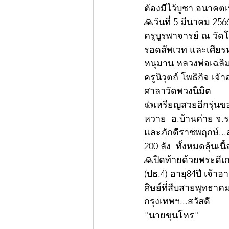
ต้องมีไว้บูชา อนาคต
🙏วันที่ 5 มีนาคม 25
ครูบูรพาจารย์ ณ วัด
รอดสัพเวท และเศียรห
หนุมาน หลวงพ่อเฉลิม
ครูนิวุตถ์ โพธิกิจ เ
ศาลาวัดพวงนิมิต
👍เหรียญสวยอีกรุ่นของ
หวาย  อ.บ้านค่าย จ.ร
และภักดีราชพฤกษ์...ส
200 ลัง  ทั้งหมดลุ้นเน
🙏ปิดท้ายด้วยพระดีเก
(ปธ.4) อายุ84ปี เจ้
ศิษย์ที่สืบสายพุทธาค
กรุงเทพฯ...สวัสดี
"นายขุนโหร"