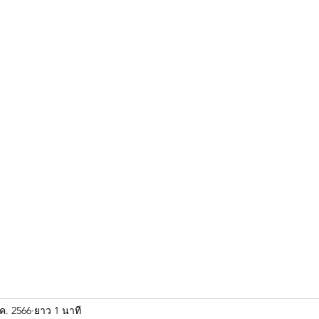
ขุนแผน khun paen
พระเก่าใหม่ยอดนิยม
ร้านพระเอกคัมภีร์
พระกริ
.ค. 2566
ยาว 1 นาที