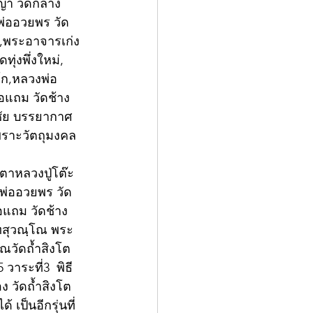
ญญา วัดกลาง
พ่ออวยพร วัด
,พระอาจารเก่ง 
ุ่งพึ่งใหม่, 
ะโก,หลวงพ่อ
่อแถม วัดช้าง
นชัย บรรยากาศ
พราะวัตถุมงคล
ตาหลวงปู่โต๊ะ 
งพ่ออวยพร วัด
แถม วัดช้าง
นฺทสุวณฺโณ พระ
ก ณวัดถ้ำสิงโต
 วาระที่3  พิธี
อง วัดถ้ำสิงโต
 เป็นอีกรุ่นที่