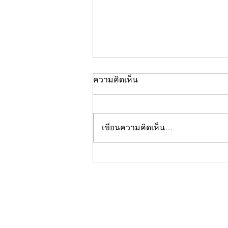
ความคิดเห็น
เขียนความคิดเห็น…
คอลัมน์"จับชีพจรวงการ
พระ"ประจำพฤหัสบดีที่ 30
กรกฎาคม 2569