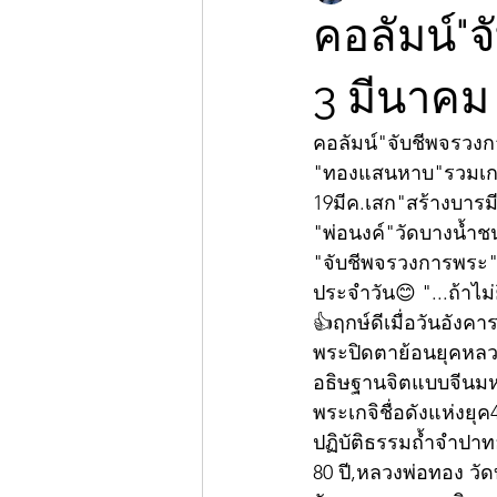
คอลัมน์"จ
3 มีนาคม
คอลัมน์"จับชีพจรวง
"ทองแสนหาบ"รวมเกจิ
19มีค.เสก"สร้างบารม
"พ่อนงค์"วัดบางน้ำชน
"จับชีพจรวงการพระ"กั
ประจำวัน😊 "...ถ้าไม่ย
👍ฤกษ์ดีเมื่อวันอังคาร
พระปิดตาย้อนยุคหลวงป
อธิษฐานจิตแบบจีนมหา
พระเกจิชื่อดังแห่งยุ
ปฏิบัติธรรมถ้ำจำปาทอ
80 ปี,หลวงพ่อทอง วัด