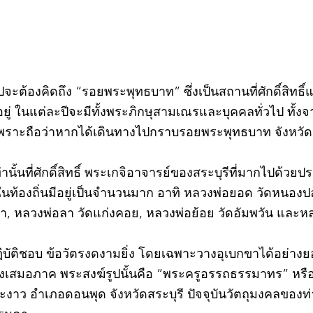
วไปจะต้องคิดถึง “รอยพระพุทธบาท” ซึ่งเป็นสถานที่ศักดิ์สิทธ
่ ในแต่ละปีจะมีทั้งพระภิกษุสามเณรและบุคคลทั่วไป ทั
พราะถือว่าหากได้เดินทางไปกราบรอยพระพุทธบาท จังหวัดสร
ท่านั้นที่ศักดิ์สิทธิ์ พระเกจิอาจารย์ของสระบุรีที่มากไปด้ว
ละในท้องถิ่นมีอยู่เป็นจำนวนมาก อาทิ หลวงพ่อยอด วัดหนอง
ตะเภา, หลวงพ่อลา วัดแก่งคอย, หลวงพ่อย้อย วัดอัมพวัน และ
©2020 by kampeenews. Proudly created with Wix.com
ฏิบัติชอบ ข้อวัตรงดงามยิ่ง โดยเฉพาะวางอุเบกขาได้อย่างย
างเสมอภาค พระสงฆ์รูปนั้นคือ “พระครูอรรถธรรมาทร” หรือ 
าว อำเภอดอนพุด จังหวัดสระบุรี ปัจจุบันวัตถุมงคลของท่า