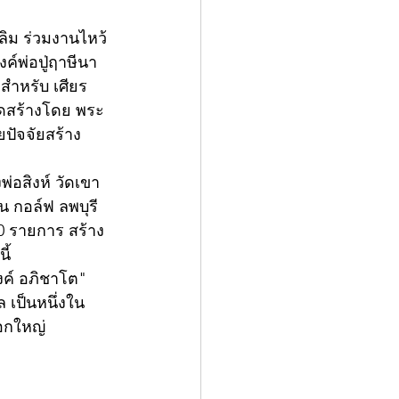
ลิม ร่วมงานไหว้
์พ่อปู่ฤาษีนา
สำหรับ เศียร
ัดสร้างโดย พระ
ปัจจัยสร้าง
พ่อสิงห์ วัดเขา
 กอล์ฟ ลพบุรี 
40 รายการ สร้าง 
ี้
งค์ อภิชาโต" 
 เป็นหนึ่งใน
อกใหญ่ 