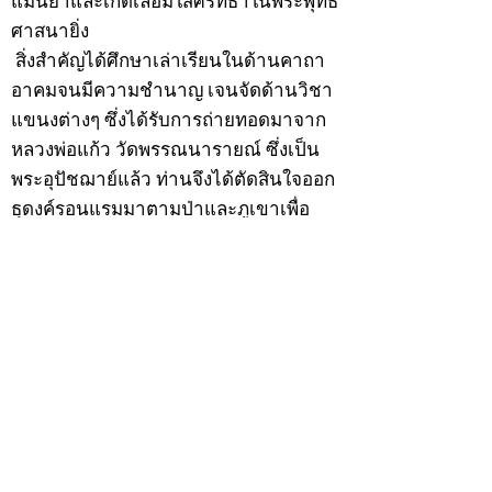
แม่นยำและเกิดเลื่อมใสศรัทธาในพระพุทธ
ศาสนายิ่ง
สิ่งสำคัญได้ศึกษาเล่าเรียนในด้านคาถา
อาคมจนมีความชำนาญ เจนจัดด้านวิชา
แขนงต่างๆ ซึ่งได้รับการถ่ายทอดมาจาก
หลวงพ่อแก้ว วัดพรรณนารายณ์ ซึ่งเป็น
พระอุปัชฌาย์แล้ว ท่านจึงได้ตัดสินใจออก
ธุดงค์รอนแรมมาตามป่าและภูเขาเพื่อ
แสวงหาที่สงบวิเวกบำเพ็ญสมณธรรม และ
ปฏิบัติสมถวิปัสสนากัมมัฏฐาน
ต่อมาได้อยู่จำพรรษาที่ “วัดดอนทอง”
เมื่อปี 2479 ระหว่างจำพรรษาอยู่ที่นั่นได้
เป็นที่ศรัทธาของชาวบ้านดอนทองมาก
ด้วยมีศีลาจารวัตรงดงาม ครั้นเมื่อ หลวง
พ่อแพ เจ้าอาวาสวัดดอนทอง มรณภาพลง
ชาวบ้านได้นิมนต์หลวงพ่อเฮ็น ดำรง
ตำแหน่งเจ้าอาวาสสืบต่อมา ปี 2535 ได้