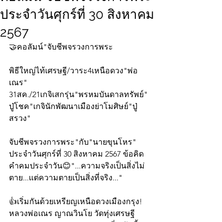
ประจำวันศุกร์ที่ 30 สิงหาคม
2567
🤝คอลัมน์"จับชีพจรวงการพระ
พิธีใหญ่ไท้เศรษฐี/วาระ4เหนือดวง"พ่อ
เณร"
31สค./21เกจิเสกรุ่น"พรหมบันดาลทรัพย์"
ปู่โชค"เกจินักพัฒนาเมืองย่าโมศิษย์"ปู่
สรวง"
จับชีพจรวงการพระ"กับ"นายขุนโหร" 
ประจำวันศุกร์ที่ 30 สิงหาคม 2567 ข้อคิด
คำคมประจำวัน😊"...ความจริงเป็นสิ่งไม่
ตาย...แต่ความตายเป็นสิ่งที่จริง..."
👍เริ่มกันด้วยเหรียญเหนือดวงเมืองกรุง! 
หลวงพ่อเณร ญาณวินโย วัดทุ่งเศรษฐี 