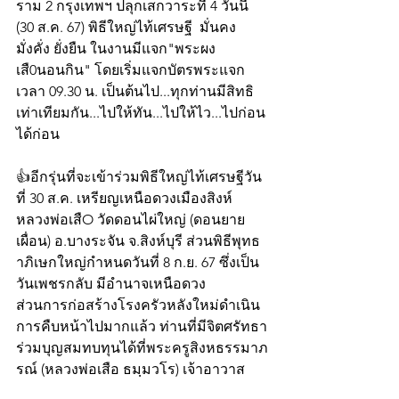
ราม 2 กรุงเทพฯ ปลุกเสกวาระที่ 4 วันนี้ 
(30 ส.ค. 67) พิธีใหญ่ไท้เศรษฐี  มั่นคง 
มั่งคั่ง ยั่งยืน ในงานมีแจก"พระผง
เสื0นอนกิน" โดยเริ่มแจกบัตรพระแจก 
เวลา 09.30 น. เป็นต้นไป...ทุกท่านมีสิทธิ
เท่าเทียมกัน...ไปให้ทัน...ไปให้ไว...ไปก่อน
ได้ก่อน 
👍อีกรุ่นที่จะเข้าร่วมพิธีใหญ่ไท้เศรษฐีวัน
ที่ 30 ส.ค. เหรียญเหนือดวงเมืองสิงห์ 
หลวงพ่อเสืO วัดดอนไผ่ใหญ่ (ดอนยาย
เผื่อน) อ.บางระจัน จ.สิงห์บุรี ส่วนพิธีพุทธ
าภิเษกใหญ่กำหนดวันที่ 8 ก.ย. 67 ซึ่งเป็น
วันเพชรกลับ มีอำนาจเหนือดวง
ส่วนการก่อสร้างโรงครัวหลังใหม่ดำเนิน
การคืบหน้าไปมากแล้ว ท่านที่มีจิตศรัทธา
ร่วมบุญสมทบทุนได้ที่พระครูสิงหธรรมาภ
รณ์ (หลวงพ่อเสือ ธมฺมวโร) เจ้าอาวาส 