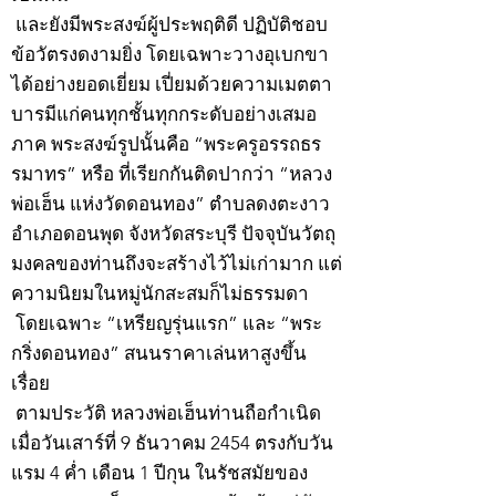
และยังมีพระสงฆ์ผู้ประพฤติดี ปฏิบัติชอบ
ข้อวัตรงดงามยิ่ง โดยเฉพาะวางอุเบกขา
ได้อย่างยอดเยี่ยม เปี่ยมด้วยความเมตตา
บารมีแก่คนทุกชั้นทุกกระดับอย่างเสมอ
ภาค พระสงฆ์รูปนั้นคือ “พระครูอรรถธร
รมาทร” หรือ ที่เรียกกันติดปากว่า “หลวง
พ่อเฮ็น แห่งวัดดอนทอง” ตำบลดงตะงาว
อำเภอดอนพุด จังหวัดสระบุรี ปัจจุบันวัตถุ
มงคลของท่านถึงจะสร้างไว้ไม่เก่ามาก แต่
ความนิยมในหมู่นักสะสมก็ไม่ธรรมดา
โดยเฉพาะ “เหรียญรุ่นแรก” และ “พระ
กริ่งดอนทอง” สนนราคาเล่นหาสูงขึ้น
เรื่อย
ตามประวัติ หลวงพ่อเฮ็นท่านถือกำเนิด
เมื่อวันเสาร์ที่ 9 ธันวาคม 2454 ตรงกับวัน
แรม 4 ค่ำ เดือน 1 ปีกุน ในรัชสมัยของ