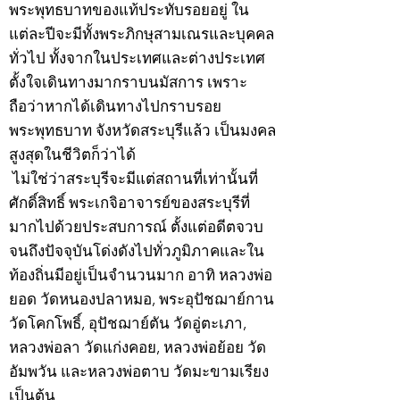
พระพุทธบาทของแท้ประทับรอยอยู่ ใน
แต่ละปีจะมีทั้งพระภิกษุสามเณรและบุคคล
ทั่วไป ทั้งจากในประเทศและต่างประเทศ
ตั้งใจเดินทางมากราบนมัสการ เพราะ
ถือว่าหากได้เดินทางไปกราบรอย
พระพุทธบาท จังหวัดสระบุรีแล้ว เป็นมงคล
สูงสุดในชีวิตก็ว่าได้
ไม่ใช่ว่าสระบุรีจะมีแต่สถานที่เท่านั้นที่
ศักดิ์สิทธิ์ พระเกจิอาจารย์ของสระบุรีที่
มากไปด้วยประสบการณ์ ตั้งแต่อดีตจวบ
จนถึงปัจจุบันโด่งดังไปทั่วภูมิภาคและใน
ท้องถิ่นมีอยู่เป็นจำนวนมาก อาทิ หลวงพ่อ
ยอด วัดหนองปลาหมอ, พระอุปัชฌาย์กาน
วัดโคกโพธิ์, อุปัชฌาย์ตัน วัดอู่ตะเภา,
หลวงพ่อลา วัดแก่งคอย, หลวงพ่อย้อย วัด
อัมพวัน และหลวงพ่อตาบ วัดมะขามเรียง
เป็นต้น