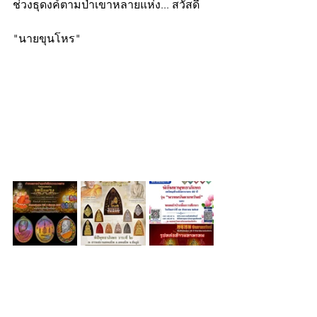
ช่วงธุดงค์ตามป่าเขาหลายแห่ง... สวัสดี
"นายขุนโหร"