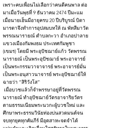
เพราะคบเพื่อนไม่เลือกว่าคนดีคนพาล ต่อ
มาเมื่อวันพุธที่ 9 ธันวาคม 2474 ปีมะแม
เมื่อนายเฮ็นมีอายุครบ 20 ปีบริบูรณ์ บิดา
มารดาจึงทำการอุปสมบทให้ ณ พัทสีมาวัด
พรรณนารายณ์ ตำบลกะวา อำเภอปาลาย
แขวงเมืองกัมพงธม ประเทศกัมพูชา
(เขมร) โดยมี พระอุปัชฌาย์แก้ว วัดพรรณ
นารายณ์ เป็นพระอุปัชฌาย์ พระอาจารย์
เป็นพระกรรมวาจาจารย์ พระอาจารย์มั่น
เป็นพระอนุสาวนาจารย์ พระอุปัชฌาย์ให้
ฉายว่า “สิริวังโส”
เมื่อบวชแล้วก็จำพรรษาอยู่ที่วัดพรรณ
นารายณ์ ทำอุปัชฌาย์วัตรอาจาริยวัตร
ตามธรรมเนียมพระนวกะผู้บวชใหม่ และ
ศึกษาพระธรรมวินัยท่องบ่นสวดมนต์จน
จบทุกยุคทุกคัมภีร์ มีอุตสาหะจดจำได้