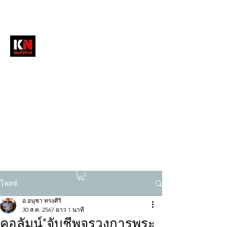
หนังสือพิมพ์คัมภีร์นิวส์
สื่อลึกวงการสงฆ์ เจาะตรงพระเครื่องดัง
tukompee07@gmail.com
0614034151
โพสต์
อ.อนุชา ทรงศิริ
30 ส.ค. 2567
ยาว 1 นาที
คอลัมน์"จับชีพจรวงการพระ