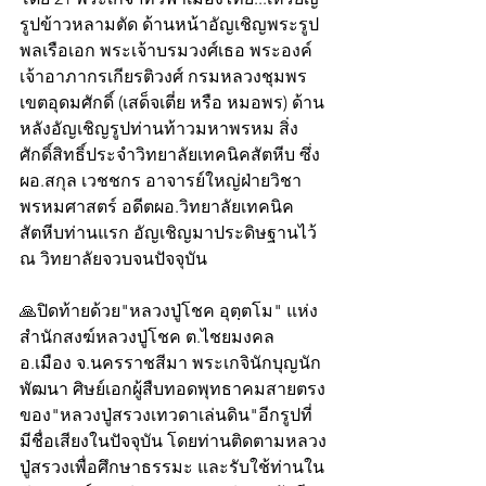
รูปข้าวหลามตัด ด้านหน้าอัญเชิญพระรูป 
พลเรือเอก พระเจ้าบรมวงศ์เธอ พระองค์
เจ้าอาภากรเกียรติวงศ์ กรมหลวงชุมพร
เขตอุดมศักดิ์ (เสด็จเตี่ย หรือ หมอพร) ด้าน
หลังอัญเชิญรูปท่านท้าวมหาพรหม สิ่ง
ศักดิ์สิทธิ์ประจำวิทยาลัยเทคนิคสัตหีบ ซึ่ง 
ผอ.สกุล เวชชกร อาจารย์ใหญ่ฝ่ายวิชา
พรหมศาสตร์ อดีตผอ.วิทยาลัยเทคนิค
สัตหีบท่านแรก อัญเชิญมาประดิษฐานไว้ 
ณ วิทยาลัยจวบจนปัจจุบัน
🙏ปิดท้ายด้วย"หลวงปู่โชค อุตฺตโม" แห่ง
สำนักสงฆ์หลวงปู่โชค ต.ไชยมงคล 
อ.เมือง จ.นครราชสีมา พระเกจินักบุญนัก
พัฒนา ศิษย์เอกผู้สืบทอดพุทธาคมสายตรง
ของ"หลวงปู่สรวงเทวดาเล่นดิน"อีกรูปที่
มีชื่อเสียงในปัจจุบัน โดยท่านติดตามหลวง
ปู่สรวงเพื่อศึกษาธรรมะ และรับใช้ท่านใน