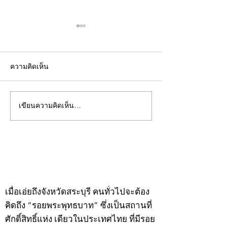
ความคิดเห็น
เขียนความคิดเห็น…
คอลัมน์"จับชีพจรวงการ
คอลัมน์"จับชีพจ
พระ"ประจำพุธที่ 29
พระ"ประจำอังคาร
กรกฎาคม 2569
กรกฎาคม 2569
©2020 by kampeenews. Proudly created with Wix.com
เมื่อเอ่ยถึงจังหวัดสระบุรี คนทั่วไปจะต้อง
คิดถึง “รอยพระพุทธบาท” ซึ่งเป็นสถานที่
ศักดิ์สิทธิ์แห่ง เดียวในประเทศไทย ที่มีรอย