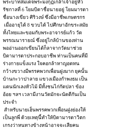
พระบาทสมเด็จพระมงกุฎเกล้าเจ้าอยู่หัว
รัชกาลที่ 6 โยมบิดาชื่อนายอยู่ โยมมารดา
ชื่อนางเขียว ศิริวงษ์ ซึ่งมีอาชีพเกษตรกร
เมื่ออายุได้ 8 ขวบได้ ไปศึกษาอักขระสมัย
ทั้งไทยและขอมกับพระอาจารย์แก้ว วัด
พรรณนารายณ์ ซึ่งอยู่ไกล้บ้านของท่าน
พออ่านออกเขียนได้ก็ลาจากวัดมาช่วย
บิดามารดาประกอบอาชีพ ท่านเป็นคนที่มี
ร่างกายแข็งแรง ใจคอกล้าหาญอดทน
กว้างขวางมีพรรคพวกเพื่อนฝูงมาก ยุคนั้น
บ้านกะวาปาลาย แขวงเมืองกำพงธม เป็น
แดนนักเลงหัวไม้ มีทั้งชนไก่กัดปลา ข้อง
อ้อย ฯลฯ เวลามีงานวัดมักจะนัดตีกันเป็น
ประจำ
สำหรับนายเฮ็นพรรคพวกเพื่อนฝูงย่องให้
เป็นลูกพี่ ด้วยเหตุนี้ทำให้บิดามารดาวิตก
เกรงว่าหนทางข้างหน้าอาจจะเสียคน