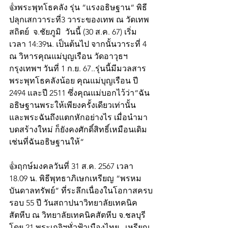
👍พระพุทโธคลัง รุ่น “แรงอธิษฐาน“ พิธี
ปลุกเสกวาระที่3 วาระของเทพ ณ วัดเทพ
สถิตย์  จ.ชัยภูมิ  วันนี้ (30 ส.ค. 67) เริ่ม
เวลา 14:39น. เป็นต้นไป จากนั้นวาระที่ 4 
ณ วิหารคุณแม่บุญเรือน วัดอาวุธฯ 
กรุงเทพฯ วันที่ 1 ก.ย. 67..รุ่นนี้มีมวลสาร 
พระพุทโธคลังน้อย คุณแม่บุญเรือน ปี 
2494 และปี 2511 ซึ่งคุณแม่บอกไว้ว่า“ฉัน
อธิษฐานพระให้เพียงครั้งเดียวเท่านั้น  
และพระฉันถึงแตกหักอย่างไร เมื่อนำมา
บดสร้างใหม่ ก็ยังคงศักดิ์สิทธิ์เหมือนเดิม
เช่นที่ฉันอธิษฐานให้“
👍ฤกษ์มงคลวันที่ 31 ส.ค. 2567 เวลา 
18.09 น. พิธีพุทธาภิเษกเหรียญ “พรหม
บันดาลทรัพย์” ที่ระลึกเนื่องในโอกาสครบ
รอบ 55 ปี วันสถาปนาวิทยาลัยเทคนิค
สัตหีบ ณ วิทยาลัยเทคนิคสัตหีบ จ.ชลบุรี 
โดย 21 พระเกจิฯทั่วฟ้าเมืองไทย...เหรียญ