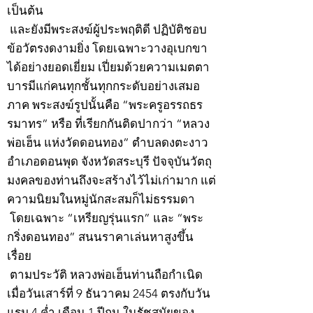
เป็นต้น
และยังมีพระสงฆ์ผู้ประพฤติดี ปฏิบัติชอบ
ข้อวัตรงดงามยิ่ง โดยเฉพาะวางอุเบกขา
ได้อย่างยอดเยี่ยม เปี่ยมด้วยความเมตตา
บารมีแก่คนทุกชั้นทุกกระดับอย่างเสมอ
ภาค พระสงฆ์รูปนั้นคือ “พระครูอรรถธร
รมาทร” หรือ ที่เรียกกันติดปากว่า “หลวง
พ่อเฮ็น แห่งวัดดอนทอง” ตำบลดงตะงาว
อำเภอดอนพุด จังหวัดสระบุรี ปัจจุบันวัตถุ
มงคลของท่านถึงจะสร้างไว้ไม่เก่ามาก แต่
ความนิยมในหมู่นักสะสมก็ไม่ธรรมดา
โดยเฉพาะ “เหรียญรุ่นแรก” และ “พระ
กริ่งดอนทอง” สนนราคาเล่นหาสูงขึ้น
เรื่อย
ตามประวัติ หลวงพ่อเฮ็นท่านถือกำเนิด
เมื่อวันเสาร์ที่ 9 ธันวาคม 2454 ตรงกับวัน
แรม 4 ค่ำ เดือน 1 ปีกุน ในรัชสมัยของ