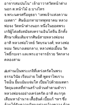
อาจารสมปนโน” เจ้าอาวาสวัดหน้าต่าง
นอก ต.หน้าไม้ อ.บางไทร 
จ.พระนครศรีอยุธยา “เทพเจ้าแห่งความ
เมตตา”  ศิษย์เอกทายาทพุทธาคม หลวง
พ่อจง วัดหน้าต่างนอก หนึ่งในยอดพระ
เกจิผู้โด่งดังสมัยสงครามอินโดจีน อีกทั้ง
ศึกษาเพิ่มเติมจากศิษย์สายหลวงพ่อจง 
อาทิ หลวงพ่อไวทย์ วัดบรมวงศ์, หลวงพ่อ
หอม วัดบางเตยกลาง, หลวงพ่อเมี้ยน วัด
โพธิ์กบเจา และพระอาจารย์รวย วัดกลาง
คลองสาม
🙏ท่านเป็นพระเกจิที่เคร่งครัดในพระ
ธรรมวินัย เรียบง่าย ใจดี พูดจาไพเราะ 
ใจเย็น ยิ้มแย้มแจ่มใส เปี่ยมไปด้วยเมตตา 
วัตถุมงคลที่ท่านสร้างล้วนทำตามตำรา
หลวงพ่อจงอย่างเคร่งครัด อาทิ ตะกรุด
เสือมหาอำนาจ เสื้อยันต์ เบี้ยแก้ ฯลฯ ซึ่ง
ล้วนได้รับความนิยมอย่างกว้างขวาง ด้วย