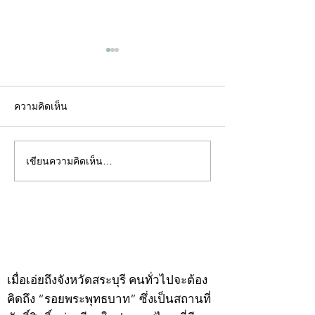
ความคิดเห็น
เขียนความคิดเห็น…
คอลัมน์"จับชีพจรวงการ
คอลัมน์"จับชีพจ
พระ"ประจำพุธที่ 29
พระ"ประจำอังคาร
กรกฎาคม 2569
กรกฎาคม 2569
©2020 by kampeenews. Proudly created with Wix.com
เมื่อเอ่ยถึงจังหวัดสระบุรี คนทั่วไปจะต้อง
คิดถึง “รอยพระพุทธบาท” ซึ่งเป็นสถานที่