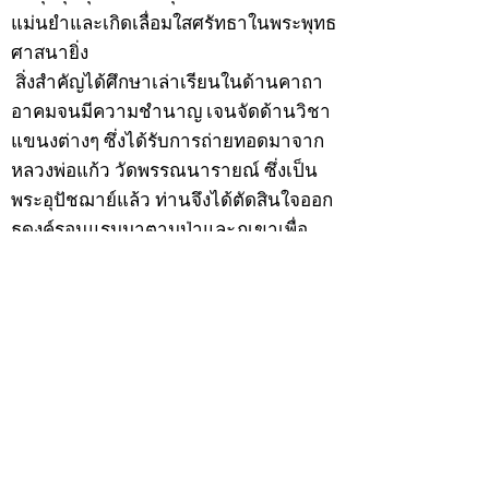
แม่นยำและเกิดเลื่อมใสศรัทธาในพระพุทธ
ศาสนายิ่ง
สิ่งสำคัญได้ศึกษาเล่าเรียนในด้านคาถา
อาคมจนมีความชำนาญ เจนจัดด้านวิชา
แขนงต่างๆ ซึ่งได้รับการถ่ายทอดมาจาก
หลวงพ่อแก้ว วัดพรรณนารายณ์ ซึ่งเป็น
พระอุปัชฌาย์แล้ว ท่านจึงได้ตัดสินใจออก
ธุดงค์รอนแรมมาตามป่าและภูเขาเพื่อ
แสวงหาที่สงบวิเวกบำเพ็ญสมณธรรม และ
ปฏิบัติสมถวิปัสสนากัมมัฏฐาน
ต่อมาได้อยู่จำพรรษาที่ “วัดดอนทอง”
เมื่อปี 2479 ระหว่างจำพรรษาอยู่ที่นั่นได้
เป็นที่ศรัทธาของชาวบ้านดอนทองมาก
ด้วยมีศีลาจารวัตรงดงาม ครั้นเมื่อ หลวง
พ่อแพ เจ้าอาวาสวัดดอนทอง มรณภาพลง
ชาวบ้านได้นิมนต์หลวงพ่อเฮ็น ดำรง