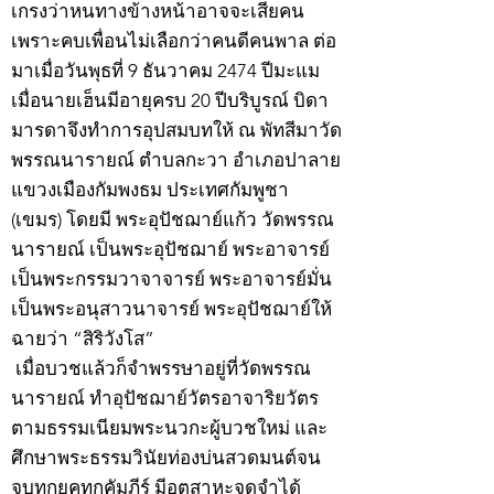
เกรงว่าหนทางข้างหน้าอาจจะเสียคน
เพราะคบเพื่อนไม่เลือกว่าคนดีคนพาล ต่อ
มาเมื่อวันพุธที่ 9 ธันวาคม 2474 ปีมะแม
เมื่อนายเฮ็นมีอายุครบ 20 ปีบริบูรณ์ บิดา
มารดาจึงทำการอุปสมบทให้ ณ พัทสีมาวัด
พรรณนารายณ์ ตำบลกะวา อำเภอปาลาย
แขวงเมืองกัมพงธม ประเทศกัมพูชา
(เขมร) โดยมี พระอุปัชฌาย์แก้ว วัดพรรณ
นารายณ์ เป็นพระอุปัชฌาย์ พระอาจารย์
เป็นพระกรรมวาจาจารย์ พระอาจารย์มั่น
เป็นพระอนุสาวนาจารย์ พระอุปัชฌาย์ให้
ฉายว่า “สิริวังโส”
เมื่อบวชแล้วก็จำพรรษาอยู่ที่วัดพรรณ
นารายณ์ ทำอุปัชฌาย์วัตรอาจาริยวัตร
ตามธรรมเนียมพระนวกะผู้บวชใหม่ และ
ศึกษาพระธรรมวินัยท่องบ่นสวดมนต์จน
จบทุกยุคทุกคัมภีร์ มีอุตสาหะจดจำได้