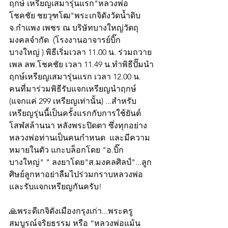
ฤกษ์ เหรียญเสมารุ่นแรก"หลวงพ่อ
โชคชัย ชยวุฑโฒ"พระเกจิดังวัดน้ำดิบ 
จ.กำแพง เพชร ณ บริษัทบางใหญ่วัตถุ
มงคลจำกัด  (โรงงานอาจารย์บิ๊ก 
บางใหญ่ ) พิธีเริ่มเวลา 11.00 น. ร่วมถวาย
เพล ลพ.โชคชัย เวลา 11.49 น.ทำพิธีปั๊มนำ
ฤกษ์เหรียญเสมารุ่นแรก เวลา 12.00 น. 
คนที่มาร่วมพิธีรับแจกเหรียญนำฤกษ์ 
(แจกแค่ 299 เหรียญเท่านั้น) ...สำหรับ
เหรียญรุ่นนี้เป็นครั้งแรกกับการใช้ยันต์
โสฬสล้านนา หลังพระปิดตา ซึ่งทุกอย่าง
หลวงพ่อท่านเป็นคนกำหนด  และมีความ
หมายในตัว แกะบล็อกโดย "อ.บิ๊ก 
บางใหญ่" " ลงยาโดย"ส.มงคลศิลป์"...ลูก
ศิษย์ลูกหาอย่าลืมไปร่วมกราบหลวงพ่อ
และรับแจกเหรียญกันครับ!
🙏พระดีเกจิดังเมืองกรุงเก่า...พระครู
สมบูรณ์จริยธรรม หรือ “หลวงพ่อแม้น 