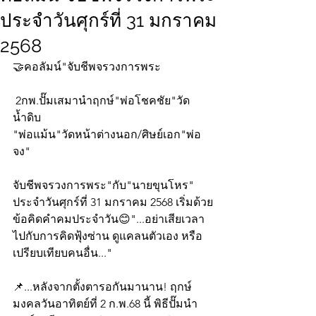
ประจำวันศุกร์ที่ 31 มกราคม
2568
🤝คอลัมน์"จับชีพจรวงการพระ
 2กพ.ปั๊มเสมานำฤกษ์"พ่อโชคชัย"วัด
น้ำดิบ
"พ่อแม้น"วัดหน้าต่างนอก/ศิษย์เอก"พ่อ
จง"
จับชีพจรวงการพระ"กับ"นายขุนโหร" 
ประจำวันศุกร์ที่ 31 มกราคม 2568 เริ่มด้วย
ข้อคิดคำคมประจำวัน😊"...อย่าเสียเวลา
ไปกับการคิดฟุ้งซ่าน ดูแคลนตัวเอง หรือ
เปรียบเทียบคนอื่น..."
📌...หลังจากตั้งตารอกันมานาน! ฤกษ์
มงคลวันอาทิตย์ที่ 2 ก.พ.68 นี้ พิธีปั๊มนำ