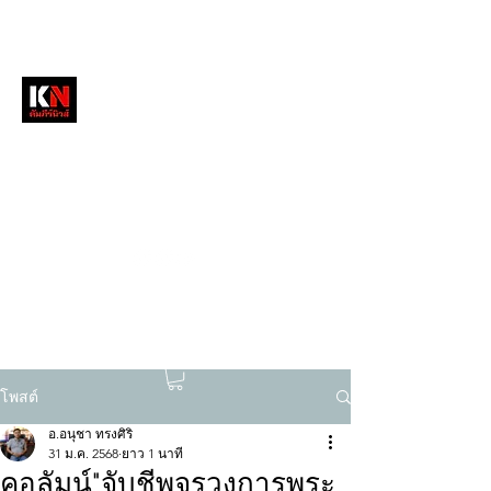
หนังสือพิมพ์คัมภีร์นิวส์
สื่อลึกวงการสงฆ์ เจาะตรงพระเครื่องดัง
tukompee07@gmail.com
0614034151
โพสต์
อ.อนุชา ทรงศิริ
31 ม.ค. 2568
ยาว 1 นาที
คอลัมน์"จับชีพจรวงการพระ