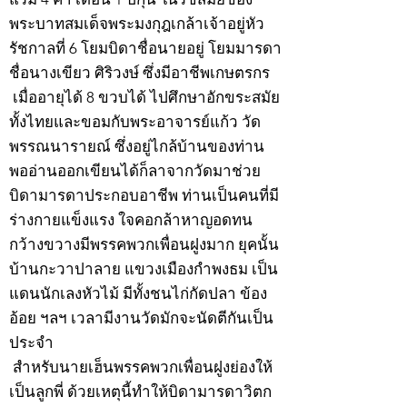
พระบาทสมเด็จพระมงกุฎเกล้าเจ้าอยู่หัว
รัชกาลที่ 6 โยมบิดาชื่อนายอยู่ โยมมารดา
ชื่อนางเขียว ศิริวงษ์ ซึ่งมีอาชีพเกษตรกร
เมื่ออายุได้ 8 ขวบได้ ไปศึกษาอักขระสมัย
ทั้งไทยและขอมกับพระอาจารย์แก้ว วัด
พรรณนารายณ์ ซึ่งอยู่ไกล้บ้านของท่าน
พออ่านออกเขียนได้ก็ลาจากวัดมาช่วย
บิดามารดาประกอบอาชีพ ท่านเป็นคนที่มี
ร่างกายแข็งแรง ใจคอกล้าหาญอดทน
กว้างขวางมีพรรคพวกเพื่อนฝูงมาก ยุคนั้น
บ้านกะวาปาลาย แขวงเมืองกำพงธม เป็น
แดนนักเลงหัวไม้ มีทั้งชนไก่กัดปลา ข้อง
อ้อย ฯลฯ เวลามีงานวัดมักจะนัดตีกันเป็น
ประจำ
สำหรับนายเฮ็นพรรคพวกเพื่อนฝูงย่องให้
เป็นลูกพี่ ด้วยเหตุนี้ทำให้บิดามารดาวิตก