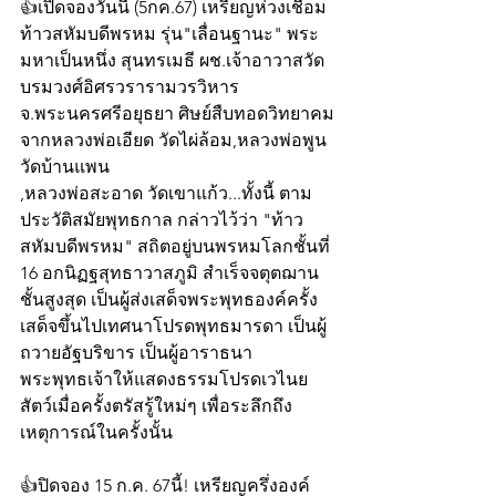
👍เปิดจองวันนี้ (5กค.67) เหรียญห่วงเชื่อม
ท้าวสหัมบดีพรหม รุ่น"เลื่อนฐานะ" พระ
มหาเป็นหนึ่ง สุนทรเมธี ผช.เจ้าอาวาสวัด
บรมวงศ์อิศรวรารามวรวิหาร 
จ.พระนครศรีอยุธยา ศิษย์สืบทอดวิทยาคม
จากหลวงพ่อเอียด วัดไผ่ล้อม,หลวงพ่อพูน 
วัดบ้านแพน
,หลวงพ่อสะอาด วัดเขาแก้ว...ทั้งนี้ ตาม
ประวัติสมัยพุทธกาล กล่าวไว้ว่า "ท้าว
สหัมบดีพรหม" สถิตอยู่บนพรหมโลกชั้นที่ 
16 อกนิฏฐสุทธาวาสภูมิ สำเร็จจตุตฌาน
ชั้นสูงสุด เป็นผู้ส่งเสด็จพระพุทธองค์ครั้ง
เสด็จขึ้นไปเทศนาโปรดพุทธมารดา เป็นผู้
ถวายอัฐบริขาร เป็นผู้อาราธนา
พระพุทธเจ้าให้แสดงธรรมโปรดเวไนย
สัตว์เมื่อครั้งตรัสรู้ใหม่ๆ เพื่อระลึกถึง
เหตุการณ์ในครั้งนั้น
👍ปิดจอง 15 ก.ค. 67นี้! เหรียญครึ่งองค์