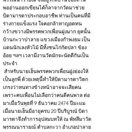
พออ่านออกเขียนได้ก็ลาจากวัดมาช่วย
บิดามารดาประกอบอาชีพ ท่านเป็นคนที่มี
ร่างกายแข็งแรง ใจคอกล้าหาญอดทน
กว้างขวางมีพรรคพวกเพื่อนฝูงมาก ยุคนั้น
บ้านกะวาปาลาย แขวงเมืองกำพงธม เป็น
แดนนักเลงหัวไม้ มีทั้งชนไก่กัดปลา ข้อง
อ้อย ฯลฯ เวลามีงานวัดมักจะนัดตีกันเป็น
ประจำ
สำหรับนายเฮ็นพรรคพวกเพื่อนฝูงย่องให้
เป็นลูกพี่ ด้วยเหตุนี้ทำให้บิดามารดาวิตก
เกรงว่าหนทางข้างหน้าอาจจะเสียคน
เพราะคบเพื่อนไม่เลือกว่าคนดีคนพาล ต่อ
มาเมื่อวันพุธที่ 9 ธันวาคม 2474 ปีมะแม
เมื่อนายเฮ็นมีอายุครบ 20 ปีบริบูรณ์ บิดา
มารดาจึงทำการอุปสมบทให้ ณ พัทสีมาวัด
พรรณนารายณ์ ตำบลกะวา อำเภอปาลาย