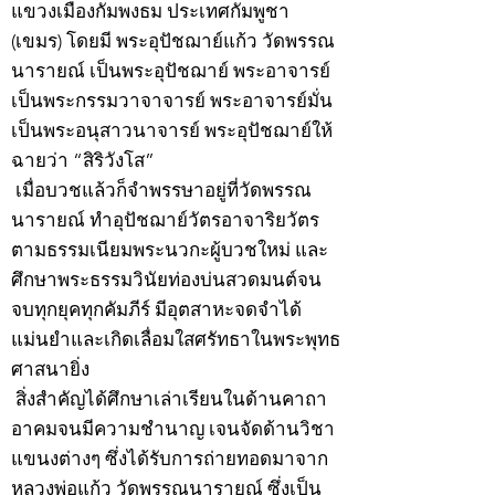
แขวงเมืองกัมพงธม ประเทศกัมพูชา
(เขมร) โดยมี พระอุปัชฌาย์แก้ว วัดพรรณ
นารายณ์ เป็นพระอุปัชฌาย์ พระอาจารย์
เป็นพระกรรมวาจาจารย์ พระอาจารย์มั่น
เป็นพระอนุสาวนาจารย์ พระอุปัชฌาย์ให้
ฉายว่า “สิริวังโส”
เมื่อบวชแล้วก็จำพรรษาอยู่ที่วัดพรรณ
นารายณ์ ทำอุปัชฌาย์วัตรอาจาริยวัตร
ตามธรรมเนียมพระนวกะผู้บวชใหม่ และ
ศึกษาพระธรรมวินัยท่องบ่นสวดมนต์จน
จบทุกยุคทุกคัมภีร์ มีอุตสาหะจดจำได้
แม่นยำและเกิดเลื่อมใสศรัทธาในพระพุทธ
ศาสนายิ่ง
สิ่งสำคัญได้ศึกษาเล่าเรียนในด้านคาถา
อาคมจนมีความชำนาญ เจนจัดด้านวิชา
แขนงต่างๆ ซึ่งได้รับการถ่ายทอดมาจาก
หลวงพ่อแก้ว วัดพรรณนารายณ์ ซึ่งเป็น