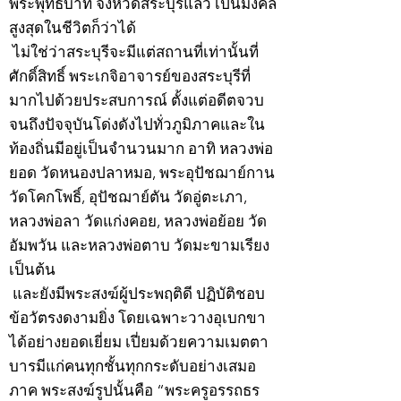
พระพุทธบาท จังหวัดสระบุรีแล้ว เป็นมงคล
สูงสุดในชีวิตก็ว่าได้
ไม่ใช่ว่าสระบุรีจะมีแต่สถานที่เท่านั้นที่
ศักดิ์สิทธิ์ พระเกจิอาจารย์ของสระบุรีที่
มากไปด้วยประสบการณ์ ตั้งแต่อดีตจวบ
จนถึงปัจจุบันโด่งดังไปทั่วภูมิภาคและใน
ท้องถิ่นมีอยู่เป็นจำนวนมาก อาทิ หลวงพ่อ
ยอด วัดหนองปลาหมอ, พระอุปัชฌาย์กาน
วัดโคกโพธิ์, อุปัชฌาย์ตัน วัดอู่ตะเภา,
หลวงพ่อลา วัดแก่งคอย, หลวงพ่อย้อย วัด
อัมพวัน และหลวงพ่อตาบ วัดมะขามเรียง
เป็นต้น
และยังมีพระสงฆ์ผู้ประพฤติดี ปฏิบัติชอบ
ข้อวัตรงดงามยิ่ง โดยเฉพาะวางอุเบกขา
ได้อย่างยอดเยี่ยม เปี่ยมด้วยความเมตตา
บารมีแก่คนทุกชั้นทุกกระดับอย่างเสมอ
ภาค พระสงฆ์รูปนั้นคือ “พระครูอรรถธร