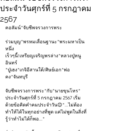
ประจำวันศุกร์ที่ 5 กรกฎาคม
2567
คอลัมน์"จับชีพจรวงการพระ
ร่วมบุญ"พรหมเลื่อนฐานะ"พระมหาเป็น
หนึ่ง
เร็วๆนี้!เหรียญเจริญพรล่าง"หลวงปู่หนู
อินทร์
"ปู่เฮง"เกจิอีสานใต้/ศิษย์เอก"พ่อ
คง"จันทบุรี
จับชีพจรวงการพระ"กับ"นายขุนโหร" 
ประจำวันศุกร์ที่ 5 กรกฎาคม 2567 เริ่ม
ด้วยข้อคิดคำคมประจำวัน😊"...ไม่ต้อง
ทำให้ได้ในทุกอย่างที่พูด แค่ไม่พูดในสิ่งที่
รู้ว่าทำไม่ได้ก็พอ..."