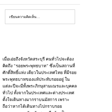
เขียนความคิดเห็น…
คอลัมน์"จับชีพจรวงการ
คอลัมน์"จับชีพจ
พระ"ประจำพุธที่ 29
พระ"ประจำอังคาร
กรกฎาคม 2569
กรกฎาคม 2569
©2020 by kampeenews. Proudly created with Wix.com
เมื่อเอ่ยถึงจังหวัดสระบุรี คนทั่วไปจะต้อง
คิดถึง “รอยพระพุทธบาท” ซึ่งเป็นสถานที่
ศักดิ์สิทธิ์แห่ง เดียวในประเทศไทย ที่มีรอย
พระพุทธบาทของแท้ประทับรอยอยู่ ใน
แต่ละปีจะมีทั้งพระภิกษุสามเณรและบุคคล
ทั่วไป ทั้งจากในประเทศและต่างประเทศ
ตั้งใจเดินทางมากราบนมัสการ เพราะ
ถือว่าหากได้เดินทางไปกราบรอย