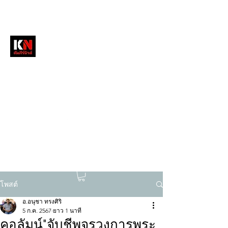
หนังสือพิมพ์คัมภีร์นิวส์
สื่อลึกวงการสงฆ์ เจาะตรงพระเครื่องดัง
tukompee07@gmail.com
0614034151
โพสต์
อ.อนุชา ทรงศิริ
5 ก.ค. 2567
ยาว 1 นาที
คอลัมน์"จับชีพจรวงการพระ