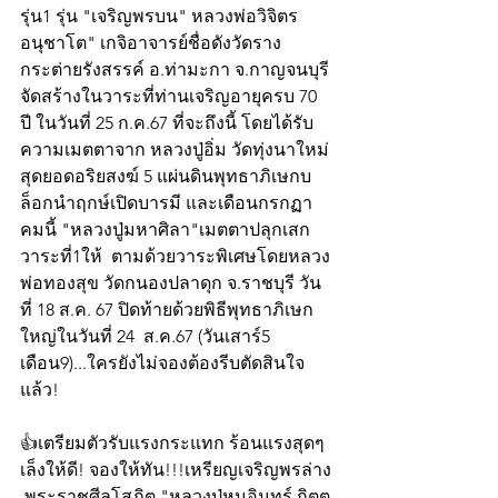
รุ่น1 รุ่น "เจริญพรบน" หลวงพ่อวิจิตร 
อนุชาโต" เกจิอาจารย์ชื่อดังวัดราง
กระต่ายรังสรรค์ อ.ท่ามะกา จ.กาญจนบุรี 
จัดสร้างในวาระที่ท่านเจริญอายุครบ 70 
ปี ในวันที่ 25 ก.ค.67 ที่จะถึงนี้ โดยได้รับ
ความเมตตาจาก หลวงปู่อิ่ม วัดทุ่งนาใหม่ 
สุดยอดอริยสงฆ์ 5 แผ่นดินพุทธาภิเษกบ
ล็อกนำฤกษ์เปิดบารมี และเดือนกรกฏา
คมนี้ "หลวงปู่มหาศิลา"เมตตาปลุกเสก
วาระที่1ให้  ตามด้วยวาระพิเศษโดยหลวง
พ่อทองสุข วัดกนองปลาดุก จ.ราชบุรี วัน
ที่ 18 ส.ค. 67 ปิดท้ายด้วยพิธีพุทธาภิเษก
ใหญ่ในวันที่ 24  ส.ค.67 (วันเสาร์5 
เดือน9)...ใครยังไม่จองต้องรีบตัดสินใจ
แล้ว!
👍เตรียมตัวรับแรงกระแทก ร้อนแรงสุดๆ 
เล็งให้ดี! จองให้ทัน!!!เหรียญเจริญพรล่าง 
 พระราชศีลโสภิต "หลวงปู่หนูอินทร์ กิตต