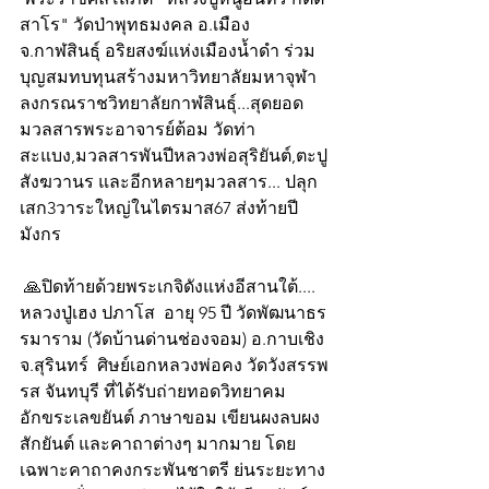
สาโร" วัดป่าพุทธมงคล อ.เมือง 
จ.กาฬสินธุ์ อริยสงฆ์แห่งเมืองน้ำดำ ร่วม
บุญสมทบทุนสร้างมหาวิทยาลัยมหาจุฬา
ลงกรณราชวิทยาลัยกาฬสินธุ์...สุดยอด
มวลสารพระอาจารย์ต้อม วัดท่า
สะแบง,มวลสารพันปีหลวงพ่อสุริยันต์,ตะปู
สังฆวานร และอีกหลายๆมวลสาร... ปลุก
เสก3วาระใหญ่ในไตรมาส67 ส่งท้ายปี
มังกร
 🙏ปิดท้ายด้วยพระเกจิดังแห่งอีสานใต้.... 
หลวงปู่เฮง ปภาโส  อายุ 95 ปี วัดพัฒนาธร
รมาราม (วัดบ้านด่านช่องจอม) อ.กาบเชิง
จ.สุรินทร์  ศิษย์เอกหลวงพ่อคง วัดวังสรรพ
รส จันทบุรี ที่ได้รับถ่ายทอดวิทยาคม 
อักขระเลขยันต์ ภาษาขอม เขียนผงลบผง 
สักยันต์ และคาถาต่างๆ มากมาย โดย
เฉพาะคาถาคงกระพันชาตรี ย่นระยะทาง 