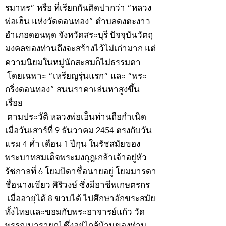
รมาทร” หรือ ที่เรียกกันติดปากว่า “หลวง
พ่อเฮ็น แห่งวัดดอนทอง” ตำบลดงตะงาว
อำเภอดอนพุด จังหวัดสระบุรี ปัจจุบันวัตถุ
มงคลของท่านถึงจะสร้างไว้ไม่เก่ามาก แต่
ความนิยมในหมู่นักสะสมก็ไม่ธรรมดา
โดยเฉพาะ “เหรียญรุ่นแรก” และ “พระ
กริ่งดอนทอง” สนนราคาเล่นหาสูงขึ้น
เรื่อย
ตามประวัติ หลวงพ่อเฮ็นท่านถือกำเนิด
เมื่อวันเสาร์ที่ 9 ธันวาคม 2454 ตรงกับวัน
แรม 4 ค่ำ เดือน 1 ปีกุน ในรัชสมัยของ
พระบาทสมเด็จพระมงกุฎเกล้าเจ้าอยู่หัว
รัชกาลที่ 6 โยมบิดาชื่อนายอยู่ โยมมารดา
ชื่อนางเขียว ศิริวงษ์ ซึ่งมีอาชีพเกษตรกร
เมื่ออายุได้ 8 ขวบได้ ไปศึกษาอักขระสมัย
ทั้งไทยและขอมกับพระอาจารย์แก้ว วัด
พรรณนารายณ์ ซึ่งอยู่ไกล้บ้านของท่าน