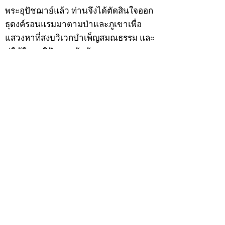
พระอุปัชฌาย์แล้ว ท่านจึงได้ตัดสินใจออก
ธุดงค์รอนแรมมาตามป่าและภูเขาเพื่อ
แสวงหาที่สงบวิเวกบำเพ็ญสมณธรรม และ
ปฏิบัติสมถวิปัสสนากัมมัฏฐาน
ต่อมาได้อยู่จำพรรษาที่ “วัดดอนทอง”
เมื่อปี 2479 ระหว่างจำพรรษาอยู่ที่นั่นได้
เป็นที่ศรัทธาของชาวบ้านดอนทองมาก
ด้วยมีศีลาจารวัตรงดงาม ครั้นเมื่อ หลวง
พ่อแพ เจ้าอาวาสวัดดอนทอง มรณภาพลง
ชาวบ้านได้นิมนต์หลวงพ่อเฮ็น ดำรง
ตำแหน่งเจ้าอาวาสสืบต่อมา ปี 2535 ได้
รับพระราชทานเลื่อนสมณศักดิ์เป็นพระครู
สัญญาบัตรที่ “พระครูอรรถธรรมทร”
หลวงพ่อเฮ็น ได้สร้างมงคลวัตถุไว้หลาย
รุ่นหลายแบบ อาทิ ผ้ายันต์อุษาสวรรค์ มี
พุทธคุณโดดเด่นด้านเมตตามหานิยม มี