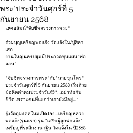
พระ"ประจำวันศุกร์ที่ 5
กันยายน 2568
🤝คอลัมน์"จับชีพจรวงการพระ"
ร่วมบุญเหรียญพ่อแจ้ง วัดแจ้งใน/ปู่ศิลา
เสก
งานใหญ่นครปฐมมีประกวดขุนแผน"พ่อ
จอน"
"จับชีพจรวงการพระ"กับ"นายขุนโหร" 
ประจำวันศุกร์ที่ 5 กันยายน 2568 เริ่มด้วย
ข้อคิดคำคมประจำวัน😊"...อย่าท้อกับ
ชีวิต เพราะคนที่แย่กว่าเรายังมีอยู่..."
👍วัตถุมงคลใหม่เปิดJอง...เหรียญหลวง
พ่อแจ้ง(รุ่นแรก) รุ่น "เศSษฐีลูกพ่อแจ้ง" 
เหรียญที่ระลึกงานกฐิน วัดแจ้งใน ปี2568