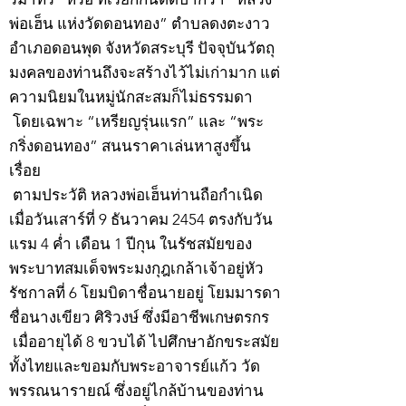
พ่อเฮ็น แห่งวัดดอนทอง” ตำบลดงตะงาว
อำเภอดอนพุด จังหวัดสระบุรี ปัจจุบันวัตถุ
มงคลของท่านถึงจะสร้างไว้ไม่เก่ามาก แต่
ความนิยมในหมู่นักสะสมก็ไม่ธรรมดา
โดยเฉพาะ “เหรียญรุ่นแรก” และ “พระ
กริ่งดอนทอง” สนนราคาเล่นหาสูงขึ้น
เรื่อย
ตามประวัติ หลวงพ่อเฮ็นท่านถือกำเนิด
เมื่อวันเสาร์ที่ 9 ธันวาคม 2454 ตรงกับวัน
แรม 4 ค่ำ เดือน 1 ปีกุน ในรัชสมัยของ
พระบาทสมเด็จพระมงกุฎเกล้าเจ้าอยู่หัว
รัชกาลที่ 6 โยมบิดาชื่อนายอยู่ โยมมารดา
ชื่อนางเขียว ศิริวงษ์ ซึ่งมีอาชีพเกษตรกร
เมื่ออายุได้ 8 ขวบได้ ไปศึกษาอักขระสมัย
ทั้งไทยและขอมกับพระอาจารย์แก้ว วัด
พรรณนารายณ์ ซึ่งอยู่ไกล้บ้านของท่าน