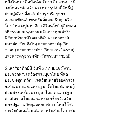
หนึ่งในพุทธศิลป์แห่งศรัทธา สืบสานบารมี
องค์หลวงพ่อแจ้ง พระพุทธรูปศักดิ์สิทธิ์คู่
บ้านคู่เมือง ตั้งแต่สมัยกรุงศรีอยุธยา 
เมตตาเขียนอักขระยันต์และอธิษฐานจิต
โดย "หลวงปู่มหาศิลา สิริจนฺโท" ผู้สืบทอด
วิถีธรรมและพุทธาคมอันทรงคุณค่ายิ่ง 
พิธีเสกนำฤกษ์โดยเกจิดัง พระอาจารย์
มหาต่อ (วัดแจ้งใน) พระอาจารย์ตู่ (วัด
ชะอม) พระอาจารย์วา (วัดสนวน โคราช) 
และพระครูธรรมทัต (วัดพระนารายณ์)
👍เสาร์อาทิตย์นี้ วันที่ 6-7 ก.ย. 68 มีงาน
ประกวดพระเครื่องพระบูชาไทย ที่หอ
ประชุมชุณหวัณ โรงเรียนนายร้อยตำรวจ 
อ.สามพราน จ.นครปฐม  จัดโดยสมาคมผู้
นิยมพระเครื่องพระบูชาไทย จ.นครปฐม 
ดำเนินงานโดยชมรมพระเครื่องจังหวัด
นครปฐม   มีวัตถุมงคลเกจิเก่า-ใหม่ให้ชิง
รางวัลกันเหมือนเดิม สำหรับสายโคราชมี