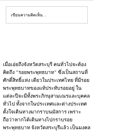
เขียนความคิดเห็น…
คอลัมน์"จับชีพจรวงการ
คอลัมน์"จับชีพจ
พระ"ประจำพุธที่ 29
พระ"ประจำอังคาร
กรกฎาคม 2569
กรกฎาคม 2569
©2020 by kampeenews. Proudly created with Wix.com
เมื่อเอ่ยถึงจังหวัดสระบุรี คนทั่วไปจะต้อง
คิดถึง “รอยพระพุทธบาท” ซึ่งเป็นสถานที่
ศักดิ์สิทธิ์แห่ง เดียวในประเทศไทย ที่มีรอย
พระพุทธบาทของแท้ประทับรอยอยู่ ใน
แต่ละปีจะมีทั้งพระภิกษุสามเณรและบุคคล
ทั่วไป ทั้งจากในประเทศและต่างประเทศ
ตั้งใจเดินทางมากราบนมัสการ เพราะ
ถือว่าหากได้เดินทางไปกราบรอย
พระพุทธบาท จังหวัดสระบุรีแล้ว เป็นมงคล