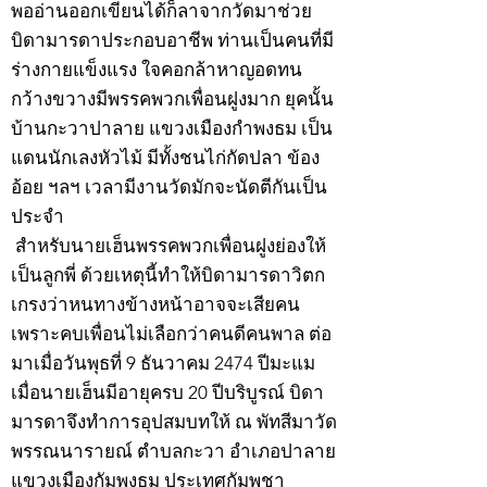
พออ่านออกเขียนได้ก็ลาจากวัดมาช่วย
บิดามารดาประกอบอาชีพ ท่านเป็นคนที่มี
ร่างกายแข็งแรง ใจคอกล้าหาญอดทน
กว้างขวางมีพรรคพวกเพื่อนฝูงมาก ยุคนั้น
บ้านกะวาปาลาย แขวงเมืองกำพงธม เป็น
แดนนักเลงหัวไม้ มีทั้งชนไก่กัดปลา ข้อง
อ้อย ฯลฯ เวลามีงานวัดมักจะนัดตีกันเป็น
ประจำ
สำหรับนายเฮ็นพรรคพวกเพื่อนฝูงย่องให้
เป็นลูกพี่ ด้วยเหตุนี้ทำให้บิดามารดาวิตก
เกรงว่าหนทางข้างหน้าอาจจะเสียคน
เพราะคบเพื่อนไม่เลือกว่าคนดีคนพาล ต่อ
มาเมื่อวันพุธที่ 9 ธันวาคม 2474 ปีมะแม
เมื่อนายเฮ็นมีอายุครบ 20 ปีบริบูรณ์ บิดา
มารดาจึงทำการอุปสมบทให้ ณ พัทสีมาวัด
พรรณนารายณ์ ตำบลกะวา อำเภอปาลาย
แขวงเมืองกัมพงธม ประเทศกัมพูชา