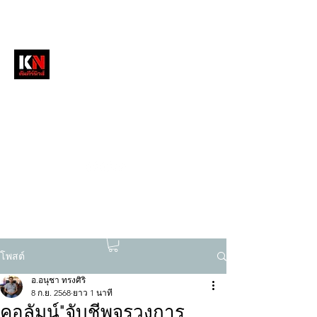
หนังสือพิมพ์คัมภีร์นิวส์
สื่อลึกวงการสงฆ์ เจาะตรงพระเครื่องดัง
tukompee07@gmail.com
0614034151
โพสต์
อ.อนุชา ทรงศิริ
8 ก.ย. 2568
ยาว 1 นาที
คอลัมน์"จับชีพจรวงการ