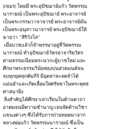
(เขมร) โดยมี พระอุปัชฌาย์แก้ว วัดพรรณ
นารายณ์ เป็นพระอุปัชฌาย์ พระอาจารย์
เป็นพระกรรมวาจาจารย์ พระอาจารย์มั่น
เป็นพระอนุสาวนาจารย์ พระอุปัชฌาย์ให้
ฉายว่า “สิริวังโส”
เมื่อบวชแล้วก็จำพรรษาอยู่ที่วัดพรรณ
นารายณ์ ทำอุปัชฌาย์วัตรอาจาริยวัตร
ตามธรรมเนียมพระนวกะผู้บวชใหม่ และ
ศึกษาพระธรรมวินัยท่องบ่นสวดมนต์จน
จบทุกยุคทุกคัมภีร์ มีอุตสาหะจดจำได้
แม่นยำและเกิดเลื่อมใสศรัทธาในพระพุทธ
ศาสนายิ่ง
สิ่งสำคัญได้ศึกษาเล่าเรียนในด้านคาถา
อาคมจนมีความชำนาญ เจนจัดด้านวิชา
แขนงต่างๆ ซึ่งได้รับการถ่ายทอดมาจาก
หลวงพ่อแก้ว วัดพรรณนารายณ์ ซึ่งเป็น