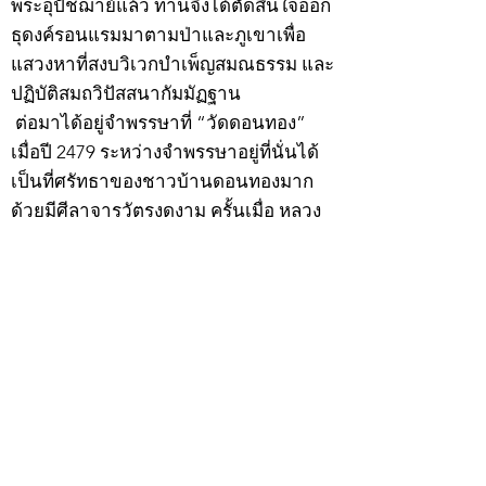
พระอุปัชฌาย์แล้ว ท่านจึงได้ตัดสินใจออก
ธุดงค์รอนแรมมาตามป่าและภูเขาเพื่อ
แสวงหาที่สงบวิเวกบำเพ็ญสมณธรรม และ
ปฏิบัติสมถวิปัสสนากัมมัฏฐาน
ต่อมาได้อยู่จำพรรษาที่ “วัดดอนทอง”
เมื่อปี 2479 ระหว่างจำพรรษาอยู่ที่นั่นได้
เป็นที่ศรัทธาของชาวบ้านดอนทองมาก
ด้วยมีศีลาจารวัตรงดงาม ครั้นเมื่อ หลวง
พ่อแพ เจ้าอาวาสวัดดอนทอง มรณภาพลง
ชาวบ้านได้นิมนต์หลวงพ่อเฮ็น ดำรง
ตำแหน่งเจ้าอาวาสสืบต่อมา ปี 2535 ได้
รับพระราชทานเลื่อนสมณศักดิ์เป็นพระครู
สัญญาบัตรที่ “พระครูอรรถธรรมทร”
หลวงพ่อเฮ็น ได้สร้างมงคลวัตถุไว้หลาย
รุ่นหลายแบบ อาทิ ผ้ายันต์อุษาสวรรค์ มี
พุทธคุณโดดเด่นด้านเมตตามหานิยม มี
ความเชื่อว่า เมื่อต้องการใช้ก่อนออกจาก