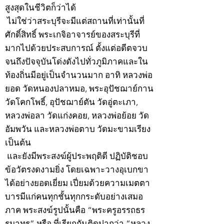
สูงสุดในชีวิตก็ว่าได้
ไม่ใช่ว่าสระบุรีจะมีแต่สถานที่เท่านั้นที่
ศักดิ์สิทธิ์ พระเกจิอาจารย์ของสระบุรีที่
มากไปด้วยประสบการณ์ ตั้งแต่อดีตจวบ
จนถึงปัจจุบันโด่งดังไปทั่วภูมิภาคและใน
ท้องถิ่นมีอยู่เป็นจำนวนมาก อาทิ หลวงพ่อ
ยอด วัดหนองปลาหมอ, พระอุปัชฌาย์กาน
วัดโคกโพธิ์, อุปัชฌาย์ตัน วัดอู่ตะเภา,
หลวงพ่อลา วัดแก่งคอย, หลวงพ่อย้อย วัด
อัมพวัน และหลวงพ่อตาบ วัดมะขามเรียง
เป็นต้น
และยังมีพระสงฆ์ผู้ประพฤติดี ปฏิบัติชอบ
ข้อวัตรงดงามยิ่ง โดยเฉพาะวางอุเบกขา
ได้อย่างยอดเยี่ยม เปี่ยมด้วยความเมตตา
บารมีแก่คนทุกชั้นทุกกระดับอย่างเสมอ
ภาค พระสงฆ์รูปนั้นคือ “พระครูอรรถธร
รมาทร” หรือ ที่เรียกกันติดปากว่า “หลวง