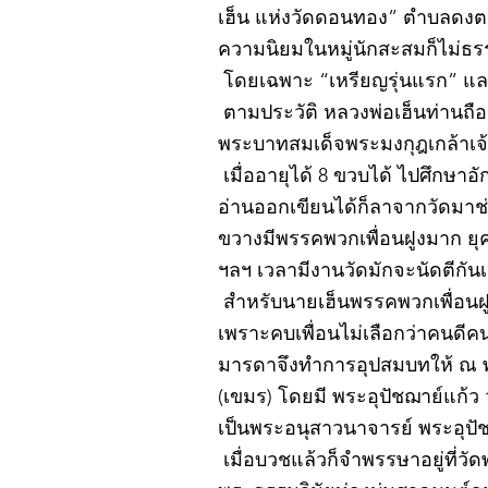
เฮ็น แห่งวัดดอนทอง” ตำบลดงตะง
ความนิยมในหมู่นักสะสมก็ไม่ธ
โดยเฉพาะ “เหรียญรุ่นแรก” และ
ตามประวัติ หลวงพ่อเฮ็นท่านถือกำ
พระบาทสมเด็จพระมงกุฎเกล้าเจ้าอ
เมื่ออายุได้ 8 ขวบได้ ไปศึกษา
อ่านออกเขียนได้ก็ลาจากวัดมา
ขวางมีพรรคพวกเพื่อนฝูงมาก ยุค
ฯลฯ เวลามีงานวัดมักจะนัดตีกัน
สำหรับนายเฮ็นพรรคพวกเพื่อนฝูง
เพราะคบเพื่อนไม่เลือกว่าคนดีคนพ
มารดาจึงทำการอุปสมบทให้ ณ 
(เขมร) โดยมี พระอุปัชฌาย์แก้
เป็นพระอนุสาวนาจารย์ พระอุปัชฌ
เมื่อบวชแล้วก็จำพรรษาอยู่ที่