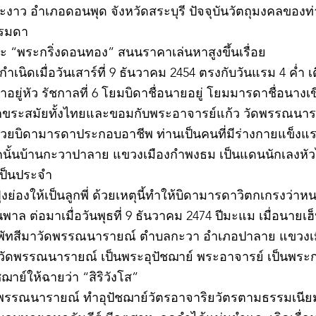
าว อำเภอดอนพุด จังหวัดสระบุรี ปัจจุบันวัตถุมงคลของท่า
รรมดา
 “พระกริ่งดอนทอง” สนนราคาเล่นหาสูงขึ้นเรื่อย
เนิดเมื่อวันเสาร์ที่ 9 ธันวาคม 2454 ตรงกับวันแรม 4 ค่ำ เ
ยู่หัว รัชกาลที่ 6 โยมบิดาชื่อนายอยู่ โยมมารดาชื่อนางเขี
อักขระสมัยทั้งไทยและขอมกับพระอาจารย์แก้ว วัดพรรณนาราย
ช่วยบิดามารดาประกอบอาชีพ ท่านเป็นคนที่มีร่างกายแข็ง
นั้นบ้านกะวาปาลาย แขวงเมืองกำพงธม เป็นแดนนักเลงหัวไม้
เป็นประจำ
ย่องให้เป็นลูกพี่ ด้วยเหตุนี้ทำให้บิดามารดาวิตกเกรงว่
าล ต่อมาเมื่อวันพุธที่ 9 ธันวาคม 2474 ปีมะแม เมื่อนายเฮ็
พัทสีมาวัดพรรณนารายณ์ ตำบลกะวา อำเภอปาลาย แขวงเม
ว วัดพรรณนารายณ์ เป็นพระอุปัชฌาย์ พระอาจารย์ เป็นพระ
าย์ให้ฉายว่า “สิริวังโส”
วัดพรรณนารายณ์ ทำอุปัชฌาย์วัตรอาจาริยวัตรตามธรรมเนี