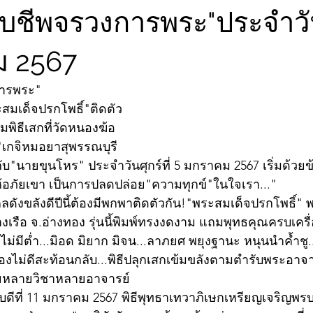
ับชีพจรวงการพระ"ประจำวันศ
ม 2567
การพระ"
สมเด็จปรกโพธิ์"ติดตัว
พิธีเสกที่วัดหนองฆ้อ
ว"เกจิหมอยาสุพรรณบุรี
บ"นายขุนโหร" ประจำวันศุกร์ที่ 5 มกราคม 2567 เริ่มด้วย
้อภัยเขา เป็นการปลดปล่อย"ความทุกข์"ในใจเรา..."
งคลดังขลังดีปีนี้ต้องมีพกพาติดตัวกัน!"พระสมเด็จปรกโพธิ์"
งเรือ จ.อ่างทอง รุ่นนี้พิมพ์ทรงงดงาม แถมพุทธคุณครบเครื่อง
ตก ไม่มีต่ำ...มิอด มิยาก มิจน...ลาภยศ พยุงฐานะ หนุนนำค้ำช
องไม่ดีสะท้อนกลับ...พิธีปลุกเสกเข้มขลังตามตำรับพระอาจาร
ายหลายวิชาหลายอาจารย์
บดีที่ 11 มกราคม 2567 พิธีพุทธาเทวาภิเษกเหรียญเจริญพ