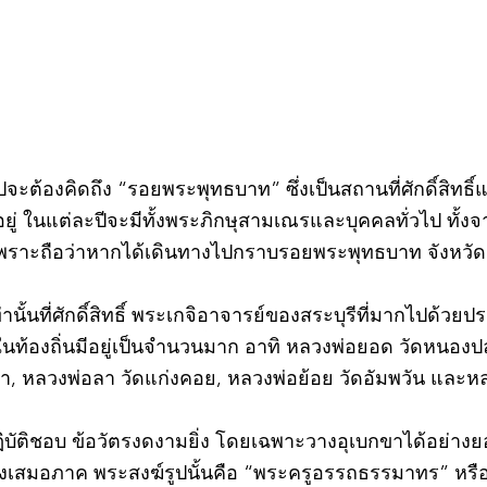
วไปจะต้องคิดถึง “รอยพระพุทธบาท” ซึ่งเป็นสถานที่ศักดิ์สิทธ
่ ในแต่ละปีจะมีทั้งพระภิกษุสามเณรและบุคคลทั่วไป ทั
พราะถือว่าหากได้เดินทางไปกราบรอยพระพุทธบาท จังหวัดสร
ท่านั้นที่ศักดิ์สิทธิ์ พระเกจิอาจารย์ของสระบุรีที่มากไปด้ว
ละในท้องถิ่นมีอยู่เป็นจำนวนมาก อาทิ หลวงพ่อยอด วัดหนอง
ตะเภา, หลวงพ่อลา วัดแก่งคอย, หลวงพ่อย้อย วัดอัมพวัน และ
©2020 by kampeenews. Proudly created with Wix.com
ฏิบัติชอบ ข้อวัตรงดงามยิ่ง โดยเฉพาะวางอุเบกขาได้อย่างย
างเสมอภาค พระสงฆ์รูปนั้นคือ “พระครูอรรถธรรมาทร” หรือ 