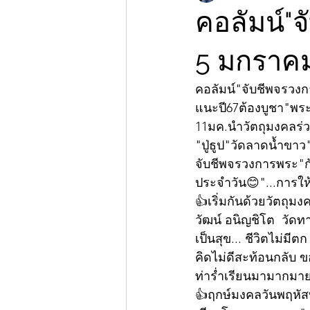
คอลัมน์"จ
5 มกราค
คอลัมน์"จับชีพจรวง
แนะปี67ต้องบูชา"พระ
11มค.นำวัตถุมงคลร่วม
"ปู่ธูป"วัดลาดน้ำขา
จับชีพจรวงการพระ"กั
ประจำวัน😊"...การให
👍เริ่มกันด้วยวัตถุม
วัฒน์ อนิญชิโต  วัดทา
เป็นสุข... ชีวิตไม่มี
คิดไม่ดีสะท้อนกลับ ข
ท่าร่ำเรียนมามากม
👍ฤกษ์มงคลวันพฤหัส