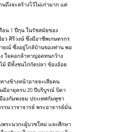
นถึงจะสร้างไว้ไม่เก่ามาก แต่
ดือน 1 ปีกุน ในรัชสมัยของ
ยว ศิริวงษ์ ซึ่งมีอาชีพเกษตรกร
ณ์ ซึ่งอยู่ไกล้บ้านของท่าน พอ
แรง ใจคอกล้าหาญอดทนกว้าง
 มีทั้งชนไก่กัดปลา ข้องอ้อย
าหนทางข้างหน้าอาจจะเสียคน
นมีอายุครบ 20 ปีบริบูรณ์ บิดา
ืองกัมพงธม ประเทศกัมพูชา
กรรมวาจาจารย์ พระอาจารย์มั่น
ยมพระนวกะผู้บวชใหม่ และศึกษา