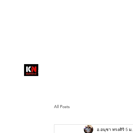
tukompee07@gmail.com
0614034151
หน้าหลัก
พระ
หนังสือพิมพ์คัมภีร์นิ
วส์
สื่อลึกวงการสงฆ์ เจาะตรงพระเครื่อง
ดัง
All Posts
อ.อนุชา ทรงศิริ
5 ม