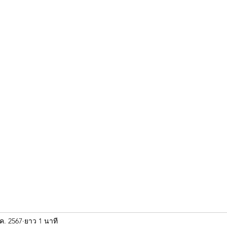
ขุนแผน khun paen
พระเก่าใหม่ยอดนิยม
ร้านพระเอกคัมภีร์
พระกริ
.ค. 2567
ยาว 1 นาที