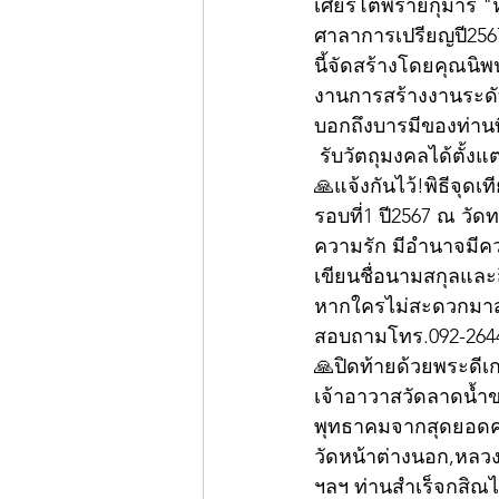
เศียรโตพรายกุมาร "หล
ศาลาการเปรียญปี2567 
นี้จัดสร้างโดยคุณนิพน
งานการสร้างงานระดับพร
บอกถึงบารมีของท่านท
 รับวัตถุมงคลได้ตั้งแ
🙏แจ้งกันไว้!พิธีจุด
รอบที่1 ปี2567 ณ วัด
ความรัก มีอำนาจมีคว
เขียนชื่อนามสกุลและส
หากใครไม่สะดวกมาสา
สอบถามโทร.092-264
🙏ปิดท้ายด้วยพระดีเ
เจ้าอาวาสวัดลาดน้ำขา
พุทธาคมจากสุดยอดคณา
วัดหน้าต่างนอก,หลวง
ฯลฯ ท่านสำเร็จกสิณไฟ