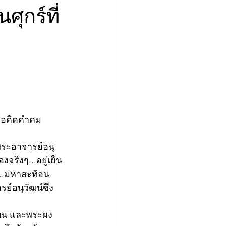
ุกร์ที่
ข้อคิดคำคม
 พระอาจารย์อนุ
จริงๆ...อยู่เย็น
ู...มหาสะท้อน 
ย์อนุวัฒน์ซึ่ง
รบน และพระผง