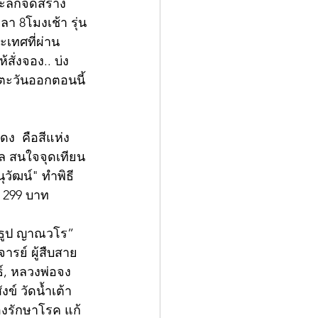
ะลึกจัดสร้าง
า 8โมงเช้า รุ่น
ะเทศที่ผ่าน
สั่งจอง.. บ่ง
ตะวันออกตอนนี้ 
ง  คือสีแห่ง
คล สนใจจุดเทียน
วัฒน์" ทำพิธี 
 299 บาท 
ู่ธูป ญาณวโร” 
ารย์ ผู้สืบสาย
์, หลวงพ่อจง 
์ วัดน้ำเต้า 
องรักษาโรค แก้