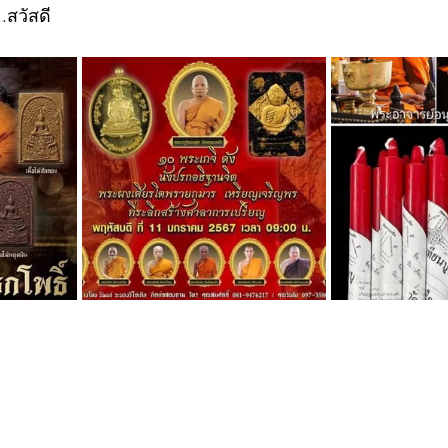
..สวัสดี