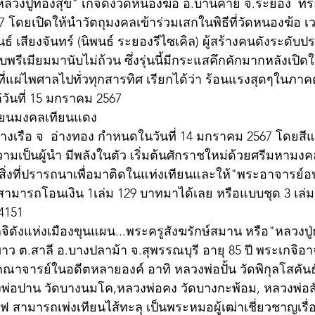
วงปู่ทองสุข" เกจิดังวัดหนองฆ้อ อ.บ้านค่าย จ.ระยอง  ที่ร
โดยเปิดให้นำวัตถุมงคลเข้าร่วมเสกในพิธีที่วัดหนองฆ้อ เวล
ธ์ เสียงจันทร์ (นิพนธ์ ระยองรีไซเคิล) ผู้สร้างคนดังระดับปร
ีเมียมมานับไม่ถ้วน ซึ่งรุ่นนี้มีกระแสคึกคักมากหลังเปิดให้
ี่แผ่ไพศาลไปทั่วทุกสารทิศ เรียกได้ว่า ร้อนแรงสุดๆในภาค
ต่วันที่ 15 มกราคม 2567
เทียนมงคลเทียนแดง
ทางเรือ จ  อ่างทอง กำหนดในวันที่ 14 มกราคม 2567 โดยสีแด
ามเป็นผู้นำ มีพลังในตัว เริ่มต้นศักราชใหม่ด้วยศรีมหามง
ิ่งที่ปรารถนาเพื่อมาติดในแท่งเทียนและให้"พระอาจารย์อนุ
มารถโอนเงิน 1เล่ม 129 บาทมาได้เลย หรือแบบชุด 3 เล่ม
4151
กจิดังแห่งเมืองขุนแผน...พระครูสังฆรักษ์สมาน หรือ"หลวงป
ว ต.สาลี อ.บางปลาม้า จ.สุพรรณบุรี อายุ 85 ปี พระเกจิอาจ
จารย์ในอดีตหลายองค์ อาทิ หลวงพ่อปั้น วัดพิกุลโสคันธ
พ่อปาน วัดบางนมโค,หลวงพ่อคง วัดบางกะพ้อม, หลวงพ่อสังข
 สามารถเพ่งเทียนไส้ทะลุ เป็นพระหมอผู้เฒ่าเชี่ยวชาญเรื่