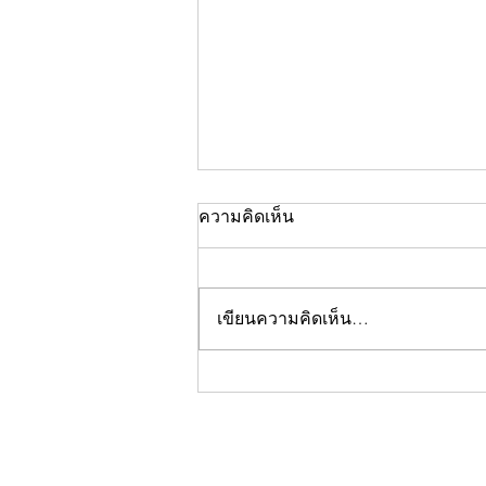
ความคิดเห็น
เขียนความคิดเห็น…
คอลัมน์"จับชีพจรวงการ
พระ"ประจำพฤหัสบดีที่ 30
กรกฎาคม 2569