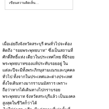
เขียนความคิดเห็น…
คอลัมน์"จับชีพจรวงการ
คอลัมน์"จับชีพจ
พระ"ประจำพุธที่ 29
พระ"ประจำอังคาร
กรกฎาคม 2569
กรกฎาคม 2569
©2020 by kampeenews. Proudly created with Wix.com
เมื่อเอ่ยถึงจังหวัดสระบุรี คนทั่วไปจะต้อง
คิดถึง “รอยพระพุทธบาท” ซึ่งเป็นสถานที่
ศักดิ์สิทธิ์แห่ง เดียวในประเทศไทย ที่มีรอย
พระพุทธบาทของแท้ประทับรอยอยู่ ใน
แต่ละปีจะมีทั้งพระภิกษุสามเณรและบุคคล
ทั่วไป ทั้งจากในประเทศและต่างประเทศ
ตั้งใจเดินทางมากราบนมัสการ เพราะ
ถือว่าหากได้เดินทางไปกราบรอย
พระพุทธบาท จังหวัดสระบุรีแล้ว เป็นมงคล
สูงสุดในชีวิตก็ว่าได้