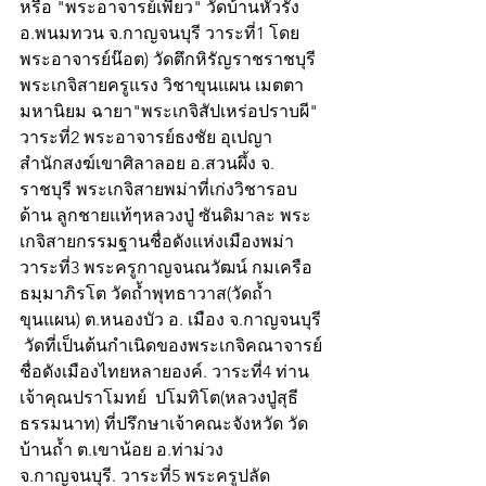
หรือ "พระอาจารย์เพียว" วัดบ้านหัวรัง​ 
อ.พนมทวน​ จ.กาญจนบุรี วาระที่1 โดย
พระอาจารย์น๊อต) วัดตึกหิรัญราชราชบุรี 
พระเกจิสายครูแรง วิชาขุนแผน เมตตา
มหานิยม ฉายา"พระเกจิ​สัปเหร่อปราบผี" 
วาระที่2 พระอาจารย์ธงชัย​ อุเปญา​ 
สำนักสงฆ์เขาศิลาลอย อ.สวนผึ้ง​ จ. 
ราชบุรี พระเกจิสายพม่าที่เก่งวิชารอบ
ด้าน​ ลูกชายแท้ๆหลวงปู่​ ซันดิมาละ พระ
เกจิสายกรรมฐานชื่อดังแห่งเมืองพม่า 
วาระที่3 พระครูกาญจนณวัฒน์​ กมเครือ 
ธมฺมา​ภิรโต​ วัดถ้ำพุทธาวาส(วัดถ้ำ
ขุนแผน) ต.หนองบัว​ อ. เมือง จ.กาญจนบุรี 
 วัดที่เป็นต้นกำเนิดของพระเกจิคณาจารย์
ชื่อดังเมืองไทยหลายองค์. วาระที่4 ท่าน
เจ้าคุณปราโมทย์​  ปโมทิโต(หลวงปู่สุธี​
ธรรมนาท) ที่ปรึกษาเจ้าคณะจังหวัด วัด
บ้านถ้ำ ต.เขาน้อย อ.ท่าม่วง 
จ.กาญจนบุรี. วาระที่5 พระครูปลัด