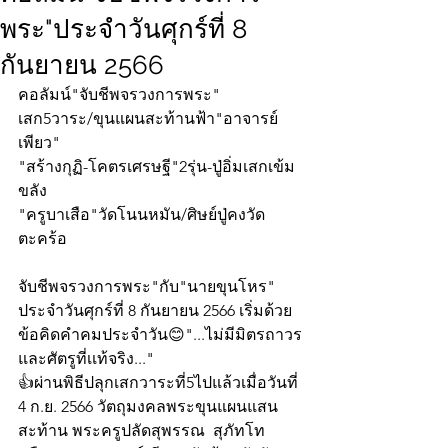
พระ"ประจำวันศุกร์ที่ 8
กันยายน 2566
คอลัมน์"จับชีพจรวงการพระ"
เสก5วาระ/ขุนแผนสะท้านฟ้า"อาจารย์
เพียว"
"สร้างกุฏิ-โคตรเศรษฐี"2รุ่น-ปู่อิ่มเสกเข้ม
ขลัง
"ครูบาเสือ"วัดโนนหมัน/ศิษย์ปู่คงวัด
ตะคร้อ
จับชีพจรวงการพระ"กับ"นายขุนโหร" 
ประจำวันศุกร์ที่ 8 กันยายน 2566 เริ่มด้วย
ข้อคิดคำคมประจำวัน😊"...ไม่มีมิตรถาวร
และศัตรูที่เเท้จริง..."
👍ผ่านพิธีปลุกเสกวาระที่5ไปแล้วเมื่อวันที่ 
4 ก.ย. 2566 วัตถุมงคลพระขุนแผนแสน
สะท้าน พระครูปลัดสุพรรณ​  สุภัทโท 