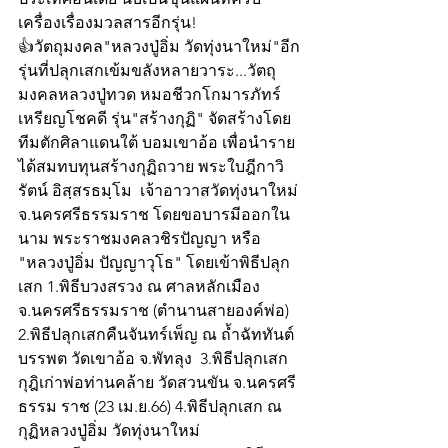
เครื่อง​เรื่องมวลสารอีกรุ่น!
👍วัตถุมงคล"หลวงปู่อิ่ม วัดทุ่งนาใหม่"อีก
รุ่นที่ปลุกเสกเข้มขลังหลายวาระ...วัตถุ
มงคลหลวงปู่ทวด หมอชีวกโกมารภัทร์ 
เหรียญโชคดี รุ่น"สร้างกุฏิ" จัดสร้างโดย
ทีมตักศิลาแดนใต้ บอมเขาอ้อ เพื่อนำราย
ได้สมทบทุนสร้างกุฏิถวาย พระใบฎีกาวิ
รัตน์ อิสฺสรธมฺโม  เจ้าอาวาสวัดทุ่งนาใหม่ 
จ.นครศรีธรรมราช โดยขอบารมีออกใน
นาม พระราชมงคลวชิรปัญญา หรือ 
"หลวงปู่อิ่ม ปัญญาวุโธ" โดยเข้าพิธีปลุก
เสก 1.พิธีบวงสรวง ณ ศาลหลักเมือง 
จ.นครศรีธรรมราช (ตำนานสายองค์พ่อ) 
2.พิธีปลุกเสกคืนจันทร์เพ็ญ ณ ถ้ำฉัททันต์
บรรพต วัดเขาอ้อ จ.พัทลุง  3.พิธีปลุกเสก 
กุฎิเก่าพ่อท่านคล้าย วัดสวนขัน จ.นครศรี
ธรรม ราช (23 เม.ย.66) 4.พิธีปลุกเสก ณ 
กุฏิหลวงปู่อิ่ม วัดทุ่งนาใหม่ 