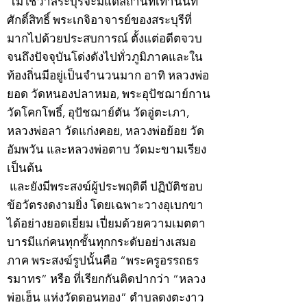
ไม่ใช่ว่าสระบุรีจะมีแต่สถานที่เท่านั้นที่
ศักดิ์สิทธิ์ พระเกจิอาจารย์ของสระบุรีที่
มากไปด้วยประสบการณ์ ตั้งแต่อดีตจวบ
จนถึงปัจจุบันโด่งดังไปทั่วภูมิภาคและใน
ท้องถิ่นมีอยู่เป็นจำนวนมาก อาทิ หลวงพ่อ
ยอด วัดหนองปลาหมอ, พระอุปัชฌาย์กาน
วัดโคกโพธิ์, อุปัชฌาย์ตัน วัดอู่ตะเภา,
หลวงพ่อลา วัดแก่งคอย, หลวงพ่อย้อย วัด
อัมพวัน และหลวงพ่อตาบ วัดมะขามเรียง
เป็นต้น
และยังมีพระสงฆ์ผู้ประพฤติดี ปฏิบัติชอบ
ข้อวัตรงดงามยิ่ง โดยเฉพาะวางอุเบกขา
ได้อย่างยอดเยี่ยม เปี่ยมด้วยความเมตตา
บารมีแก่คนทุกชั้นทุกกระดับอย่างเสมอ
ภาค พระสงฆ์รูปนั้นคือ “พระครูอรรถธร
รมาทร” หรือ ที่เรียกกันติดปากว่า “หลวง
พ่อเฮ็น แห่งวัดดอนทอง” ตำบลดงตะงาว