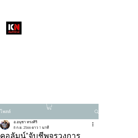
หนังสือพิมพ์คัมภีร์นิวส์
สื่อลึกวงการสงฆ์ เจาะตรงพระเครื่องดัง
tukompee07@gmail.com
0614034151
โพสต์
อ.อนุชา ทรงศิริ
8 ก.ย. 2566
ยาว 1 นาที
คอลัมน์"จับชีพจรวงการ