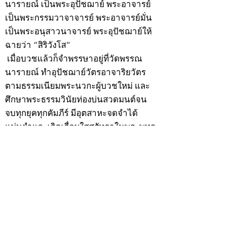
นารายณ์ เป็นพระอุปัชฌาย์ พระอาจารย์
เป็นพระกรรมวาจาจารย์ พระอาจารย์มั่น
เป็นพระอนุสาวนาจารย์ พระอุปัชฌาย์ให้
ฉายว่า “สิริวังโส”
เมื่อบวชแล้วก็จำพรรษาอยู่ที่วัดพรรณ
นารายณ์ ทำอุปัชฌาย์วัตรอาจาริยวัตร
ตามธรรมเนียมพระนวกะผู้บวชใหม่ และ
ศึกษาพระธรรมวินัยท่องบ่นสวดมนต์จน
จบทุกยุคทุกคัมภีร์ มีอุตสาหะจดจำได้
แม่นยำและเกิดเลื่อมใสศรัทธาในพระพุทธ
ศาสนายิ่ง
สิ่งสำคัญได้ศึกษาเล่าเรียนในด้านคาถา
อาคมจนมีความชำนาญ เจนจัดด้านวิชา
แขนงต่างๆ ซึ่งได้รับการถ่ายทอดมาจาก
หลวงพ่อแก้ว วัดพรรณนารายณ์ ซึ่งเป็น
พระอุปัชฌาย์แล้ว ท่านจึงได้ตัดสินใจออก
ธุดงค์รอนแรมมาตามป่าและภูเขาเพื่อ