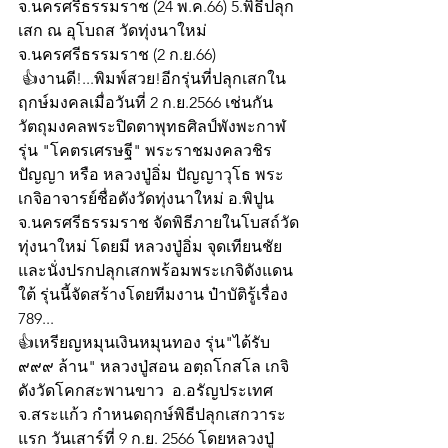
จ.นครศรีธรรมราช (24 พ.ค.66) 5.พิธีปลุก
เสก ณ อุโบถส วัดทุ่งนาใหม่ 
จ.นครศรีธรรมราช (2 ก.ย.66)
 👍งานดี!...พิมพ์สวย!อีกรุ่นที่ปลุกเสกใน
ฤกษ์มงคลเมื่อวันที่ 2 ก.ย.2566 เช่นกัน  
วัตถุมงคลพระปิดตาพุทธศิลป์พังพะกาฬ 
รุ่น "โคตรเศรษฐี" พระราชมงคลวชิร
ปัญญา หรือ หลวงปู่อิ่ม ปัญญาวุโธ พระ
เกจิอาจารย์ชื่อดังวัดทุ่งนาใหม่ อ.พิปูน
จ.นครศรีธรรมราช จัดพิธีภายในโบสถ์วัด
ทุ่งนาใหม่ โดยมี หลวงปู่อิ่ม จุดเทียนชัย
และนั่งปรกปลุกเสกพร้อมพระเกจิดังแดน
ใต้ รุ่นนี้จัดสร้างโดยทีมงาน ป๋าบัติรู้เรื่อง 
789...
👍เหรียญหมุนเงินหมุนทอง รุ่น"ได้รับ 
๙๙๙ ล้าน" หลวงปู่สอน อตฺถโกสโล เกจิ
ดังวัดโคกสะพานขาว  อ.อรัญประเทศ  
จ.สระแก้ว กำหนดฤกษ์พิธีปลุกเสกวาระ
แรก วันเสาร์ที่ 9 ก.ย. 2566 โดยหลวงปู่