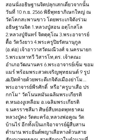
สอนนั่งอธิษฐานจิตปลุกเสกเดี่ยวจากนั้น
วันที่ 10 ก.ย. 2566 พิธีพุทธาภิเษกใหญ่ ณ 
วัดโคกสะพานขาว โดยพระเกจิดังร่วม
อธิษฐานจิต 1.หลวงปู่สอน อตฺโกสโล  
2.หลวงปู่จันทร์ จิตตฺคุโณ 3.พระอาจารย์
ตื้อ วัดวังยาว 4.พระครูปิยรัตนานุกูล 
(อ.ต่อ) เจ้าอาวาสวัดมณีวงศ์ จ.นครนายก  
5.พระมหาทวี วิสารโท,ดร. เจ้าคณะ
อำเภอวัฒนานคร 6.พระอาจารย์เข็ม ขอม
แมร์ พร้อมพระสวดเจริญพุทธมนต์ 9 รูป
🙏ปิดท้ายด้วยพระดีเกจิดังเมืองย่าโม...
พระอาจารย์พีรศักดิ์  หรือ"ครูบาเสือ ปร
กกโม" วัดโนนหมันเฉลิมพระเกียรติ 
ต.หนองงูเหลือม อ.เฉลิมพระเกียรติ 
จ.นครราชสีมา ศิษย์สืบทอดพุทธาคม
หลวงปู่คง วัดตะคร้อ,หลวงพ่อคูณ วัด
บ้านไร่ อีกทั้งเป็นเกจิอาจารย์ผู้สืบสาน
ตำนาน พระยันต์พญาเสือหางด้วนสาย
สัญญาพุทธคุณ สายสัญญาในตำนานที่