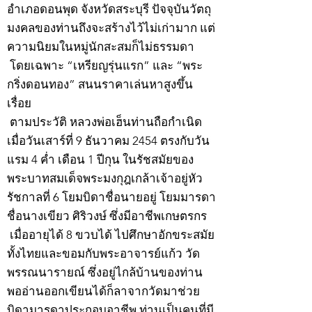
อำเภอดอนพุด จังหวัดสระบุรี ปัจจุบันวัตถุ
มงคลของท่านถึงจะสร้างไว้ไม่เก่ามาก แต่
ความนิยมในหมู่นักสะสมก็ไม่ธรรมดา
โดยเฉพาะ “เหรียญรุ่นแรก” และ “พระ
กริ่งดอนทอง” สนนราคาเล่นหาสูงขึ้น
เรื่อย
ตามประวัติ หลวงพ่อเฮ็นท่านถือกำเนิด
เมื่อวันเสาร์ที่ 9 ธันวาคม 2454 ตรงกับวัน
แรม 4 ค่ำ เดือน 1 ปีกุน ในรัชสมัยของ
พระบาทสมเด็จพระมงกุฎเกล้าเจ้าอยู่หัว
รัชกาลที่ 6 โยมบิดาชื่อนายอยู่ โยมมารดา
ชื่อนางเขียว ศิริวงษ์ ซึ่งมีอาชีพเกษตรกร
เมื่ออายุได้ 8 ขวบได้ ไปศึกษาอักขระสมัย
ทั้งไทยและขอมกับพระอาจารย์แก้ว วัด
พรรณนารายณ์ ซึ่งอยู่ไกล้บ้านของท่าน
พออ่านออกเขียนได้ก็ลาจากวัดมาช่วย
บิดามารดาประกอบอาชีพ ท่านเป็นคนที่มี