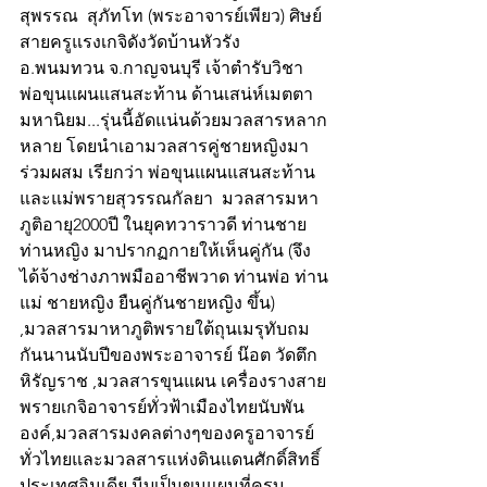
สุพรรณ​  สุภัทโท​ (พระอาจารย์เพียว) ศิษย์
สายครูแรงเกจิ​ดัง​วัดบ้านหัวรัง 
อ.พนมทวน​ จ.กาญจนบุรี เจ้าตำรับวิชา
พ่อขุนแผนแสนสะท้าน ด้าน​เสน่ห์เมตตา
มหานิยม...รุ่นนี้อัดแน่นด้วยมวลสารหลาก
หลาย โดยนำเอามวลสารคู่ชายหญิงมา
ร่วมผสม เรียกว่า พ่อขุนแผนแสนสะท้าน 
และแม่พรายสุวรรณกัลยา  มวลสารมหา
ภูติอายุ​2000​ปี​ ในยุคทวาราวดี​ ท่านชาย​ 
ท่านหญิง​ มาปรากฏกายให้เห็นคู่กัน (จึง
ได้จ้างช่างภาพมืออาชีพวาด​ ท่านพ่อ​ ท่าน
แม่​ ชายหญิง​ ยืนคู่กันชาย​หญิง​ ขึ้น)​
,มวลสารมาหาภูติ​พรายใต้ถุนเมรุ​ทับถม
กันนานนับปีของพระอาจารย์​ น๊อต​ วัดตึก
หิรัญราช ,มวลสาร​ขุนแผน​ เครื่องรางสาย
พรายเกจิอาจารย์ทั่วฟ้าเมืองไทยนับพัน
องค์​,มวลสารมงคลต่างๆของครูอาจารย์
ทั่วไทยและมวลสารแห่งดินแดนศักดิ์สิทธิ์ 
ประเทศอินเดีย นีบเป็นขุนแผนที่ครบ