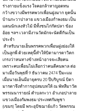
ร่างกายแข็งแรง ใจคอกล้าหาญอดทน
กว้างขวางมีพรรคพวกเพื่อนฝูงมาก ยุคนั้น
บ้านกะวาปาลาย แขวงเมืองกำพงธม เป็น
แดนนักเลงหัวไม้ มีทั้งชนไก่กัดปลา ข้อง
อ้อย ฯลฯ เวลามีงานวัดมักจะนัดตีกันเป็น
ประจำ
สำหรับนายเฮ็นพรรคพวกเพื่อนฝูงย่องให้
เป็นลูกพี่ ด้วยเหตุนี้ทำให้บิดามารดาวิตก
เกรงว่าหนทางข้างหน้าอาจจะเสียคน
เพราะคบเพื่อนไม่เลือกว่าคนดีคนพาล ต่อ
มาเมื่อวันพุธที่ 9 ธันวาคม 2474 ปีมะแม
เมื่อนายเฮ็นมีอายุครบ 20 ปีบริบูรณ์ บิดา
มารดาจึงทำการอุปสมบทให้ ณ พัทสีมาวัด
พรรณนารายณ์ ตำบลกะวา อำเภอปาลาย
แขวงเมืองกัมพงธม ประเทศกัมพูชา
(เขมร) โดยมี พระอุปัชฌาย์แก้ว วัดพรรณ