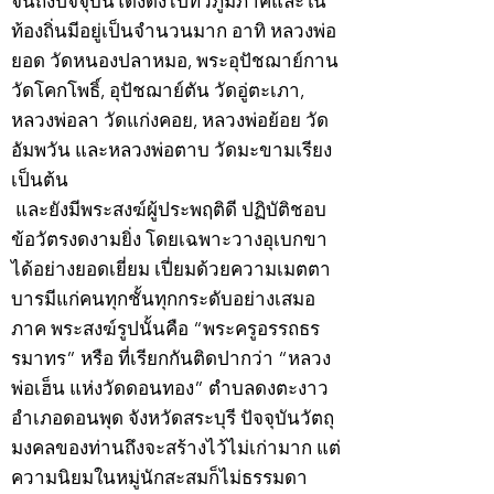
จนถึงปัจจุบันโด่งดังไปทั่วภูมิภาคและใน
ท้องถิ่นมีอยู่เป็นจำนวนมาก อาทิ หลวงพ่อ
ยอด วัดหนองปลาหมอ, พระอุปัชฌาย์กาน
วัดโคกโพธิ์, อุปัชฌาย์ตัน วัดอู่ตะเภา,
หลวงพ่อลา วัดแก่งคอย, หลวงพ่อย้อย วัด
อัมพวัน และหลวงพ่อตาบ วัดมะขามเรียง
เป็นต้น
และยังมีพระสงฆ์ผู้ประพฤติดี ปฏิบัติชอบ
ข้อวัตรงดงามยิ่ง โดยเฉพาะวางอุเบกขา
ได้อย่างยอดเยี่ยม เปี่ยมด้วยความเมตตา
บารมีแก่คนทุกชั้นทุกกระดับอย่างเสมอ
ภาค พระสงฆ์รูปนั้นคือ “พระครูอรรถธร
รมาทร” หรือ ที่เรียกกันติดปากว่า “หลวง
พ่อเฮ็น แห่งวัดดอนทอง” ตำบลดงตะงาว
อำเภอดอนพุด จังหวัดสระบุรี ปัจจุบันวัตถุ
มงคลของท่านถึงจะสร้างไว้ไม่เก่ามาก แต่
ความนิยมในหมู่นักสะสมก็ไม่ธรรมดา