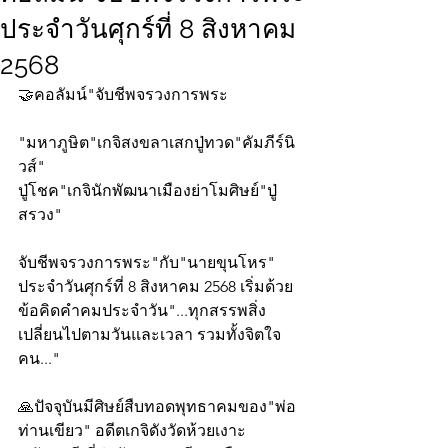
ประจำวันศุกร์ที่ 8 สิงหาคม
2568
🤝คอลัมน์"จับชีพจรวงการพระ
"มหาภูษิต"เกจิสงขลาเสกปู่ทวด"คัมภีร์นิ
วส์"
ปู่โชค"เกจินักพัฒนาเมืองย่าโมศิษย์"ปู่
สรวง"
จับชีพจรวงการพระ"กับ"นายขุนโหร" 
ประจำวันศุกร์ที่ 8 สิงหาคม 2568 เริ่มด้วย
ข้อคิดคำคมประจำวัน"...ทุกสรรพสิ่ง
เปลี่ยนไปตามวันและเวลา รวมทั้งจิตใจ
คน..."
🙏ปัจจุบันมีศิษย์สืบทอดพุทธาคมของ"พ่อ
ท่านเขียว" อดีตเกจิดังวัดห้วยเงาะ 