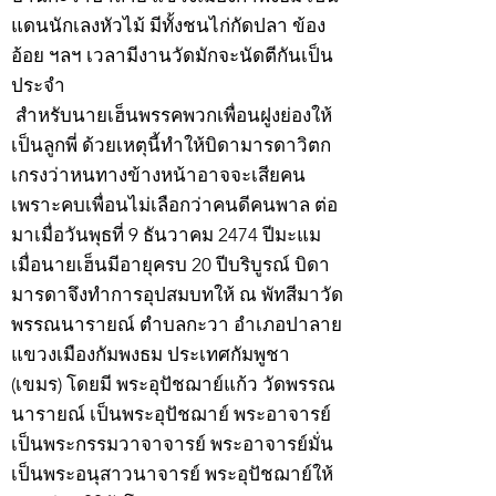
แดนนักเลงหัวไม้ มีทั้งชนไก่กัดปลา ข้อง
อ้อย ฯลฯ เวลามีงานวัดมักจะนัดตีกันเป็น
ประจำ
สำหรับนายเฮ็นพรรคพวกเพื่อนฝูงย่องให้
เป็นลูกพี่ ด้วยเหตุนี้ทำให้บิดามารดาวิตก
เกรงว่าหนทางข้างหน้าอาจจะเสียคน
เพราะคบเพื่อนไม่เลือกว่าคนดีคนพาล ต่อ
มาเมื่อวันพุธที่ 9 ธันวาคม 2474 ปีมะแม
เมื่อนายเฮ็นมีอายุครบ 20 ปีบริบูรณ์ บิดา
มารดาจึงทำการอุปสมบทให้ ณ พัทสีมาวัด
พรรณนารายณ์ ตำบลกะวา อำเภอปาลาย
แขวงเมืองกัมพงธม ประเทศกัมพูชา
(เขมร) โดยมี พระอุปัชฌาย์แก้ว วัดพรรณ
นารายณ์ เป็นพระอุปัชฌาย์ พระอาจารย์
เป็นพระกรรมวาจาจารย์ พระอาจารย์มั่น
เป็นพระอนุสาวนาจารย์ พระอุปัชฌาย์ให้