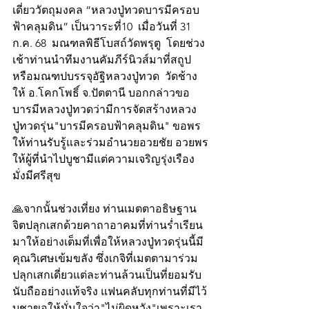
เดี่ยววัตถุมงคล “หลวงปู่ทวดบารมีครอบ
ฟ้าคลุมดิน” เป็นวาระที่10  เมื่อวันที่ 31 
ก.ค. 68  มณฑลพิธีโบสถ์วัดพรุตู  โดยช่วง
เช้าท่านนำทีมงานคัมภีร์นิวส์มาที่สถูป
หรือมณฑปบรรจุอัฐิหลวงปู่ทวด  วัดช้าง
ให้ อ.โคกโพธิ์ จ.ปัตตานี บอกกล่าวขอ
บารมีหลวงปู่ทวดว่ามีการจัดสร้างหลวง
ปู่ทวดรุ่น"บารมีครอบฟ้าคลุมดิน" ขอพร
ให้ท่านรับรู้และร่วมอำนวยอวยชัย อวยพร
ให้ผู้ที่นำไปบูชามีแต่ความเจริญรุ่งเรือง 
มั่งมีศรีสุข 
🙏จากนั้นช่วงเที่ยง ท่านเมตตาอธิษฐาน
จิตปลุกเสกด้วยคาถาอาคมที่ท่านร่ำเรียน
มาให้อย่างเต็มที่เพื่อให้หลวงปู่ทวดรุ่นนี้มี
คุณวิเศษเข้มขลัง ซึ่งเกจิที่เมตตามาร่วม
ปลุกเสกเดี่ยวแต่ละท่านล้วนเป็นที่ยอมรับ
นับถืออย่างแท้จริง แฟนคลับทุกท่านที่มีไว้
บูชาขอให้มั่นใจว่า"ไม่ผิดหวัง"เพราะเรา