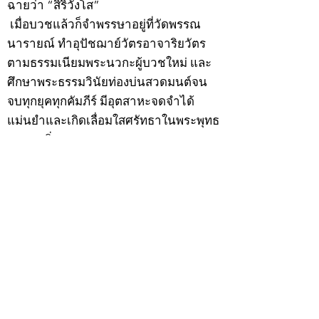
ฉายว่า “สิริวังโส”
เมื่อบวชแล้วก็จำพรรษาอยู่ที่วัดพรรณ
นารายณ์ ทำอุปัชฌาย์วัตรอาจาริยวัตร
ตามธรรมเนียมพระนวกะผู้บวชใหม่ และ
ศึกษาพระธรรมวินัยท่องบ่นสวดมนต์จน
จบทุกยุคทุกคัมภีร์ มีอุตสาหะจดจำได้
แม่นยำและเกิดเลื่อมใสศรัทธาในพระพุทธ
ศาสนายิ่ง
สิ่งสำคัญได้ศึกษาเล่าเรียนในด้านคาถา
อาคมจนมีความชำนาญ เจนจัดด้านวิชา
แขนงต่างๆ ซึ่งได้รับการถ่ายทอดมาจาก
หลวงพ่อแก้ว วัดพรรณนารายณ์ ซึ่งเป็น
พระอุปัชฌาย์แล้ว ท่านจึงได้ตัดสินใจออก
ธุดงค์รอนแรมมาตามป่าและภูเขาเพื่อ
แสวงหาที่สงบวิเวกบำเพ็ญสมณธรรม และ
ปฏิบัติสมถวิปัสสนากัมมัฏฐาน
ต่อมาได้อยู่จำพรรษาที่ “วัดดอนทอง”