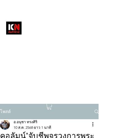
หนังสือพิมพ์คัมภีร์นิวส์
สื่อลึกวงการสงฆ์ เจาะตรงพระเครื่องดัง
tukompee07@gmail.com
0614034151
โพสต์
อ.อนุชา ทรงศิริ
10 ส.ค. 2568
ยาว 1 นาที
คอลัมน์"จับชีพจรวงการพระ