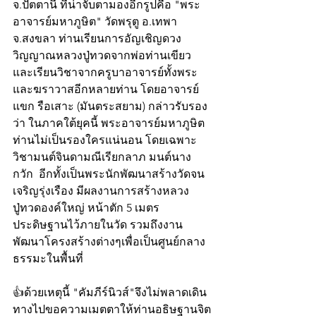
จ.ปัตตานี ที่น่าจับตามองอีกรูปคือ "พระ
อาจารย์มหาภูษิต" วัดพรุตู อ.เทพา 
จ.สงขลา ท่านเรียนการอัญเชิญดวง
วิญญาณหลวงปู่ทวดจากพ่อท่านเขียว 
และเรียนวิชาจากครูบาอาจารย์ทั้งพระ
และฆราวาสอีกหลายท่าน โดยอาจารย์
แขก รือเสาะ (มันตระสยาม) กล่าวรับรอง
ว่า ในภาคใต้ยุคนี้ พระอาจารย์มหาภูษิต 
ท่านไม่เป็นรองใครแน่นอน โดยเฉพาะ
วิชามนต์จินดามณีเรียกลาภ มนต์นาง
กวัก  อีกทั้งเป็นพระนักพัฒนาสร้างวัดจน
เจริญรุ่งเรือง มีผลงานการสร้างหลวง
ปู่ทวดองค์ใหญ่ หน้าตัก 5 เมตร 
ประดิษฐานไว้ภายในวัด รวมถึงงาน
พัฒนาโครงสร้างต่างๆเพื่อเป็นศูนย์กลาง
ธรรมะในพื้นที่ 
👍ด้วยเหตุนี้ "คัมภีร์นิวส์"จึงไม่พลาดเดิน
ทางไปขอความเมตตาให้ท่านอธิษฐานจิต