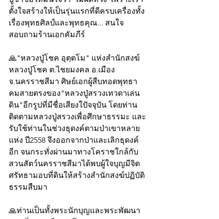
ตั้งใจสร้างให้เป็นรุ่นแรกที่ดีครบเครื่องทั้ง
เรื่องพุทธศิลป์และพุทธคุณ... สนใจ
สอบถามร้านเอกคัมภีร์
🙏"หลวงปู่โชค อุตฺตโม" แห่งสำนักสงฆ์
หลวงปู่โชค ต.ไชยมงคล อ.เมือง 
จ.นครราชสีมา ศิษย์เอกผู้สืบทอดพุทธา
คมสายตรงของ"หลวงปู่สรวงเทวดาเล่น
ดิน"อีกรูปที่มีชื่อเสียงใปัจจุบัน โดยท่าน
ติดตามหลวงปู่สรวงเพื่อศึกษาธรรมะ และ
รับใช้ท่านในช่วงธุดงค์ตามป่าเขาหลาย
แห่ง ปี2558 จึงออกจากป่าและเลิกธุดงค์
อีก จนกระทั่งผ่านมาทางโคราชใกล้กับ
สวนสัตว์นครราชสีมาได้พบผู้ใจบุญมีจิต
ศรัทธามอบที่ดินให้สร้างสำนักสงฆ์ปฏิบัติ
ธรรมสืบมา
🙏ท่านเป็นทั้งพระนักบุญและพระพัฒนา