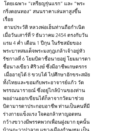
โดยเฉพาะ “เหรียญรุ่นแรก” และ “พระ
กริ่งดอนทอง” สนนราคาเล่นหาสูงขึ้น
เรื่อย
ตามประวัติ หลวงพ่อเฮ็นท่านถือกำเนิด
เมื่อวันเสาร์ที่ 9 ธันวาคม 2454 ตรงกับวัน
แรม 4 ค่ำ เดือน 1 ปีกุน ในรัชสมัยของ
พระบาทสมเด็จพระมงกุฎเกล้าเจ้าอยู่หัว
รัชกาลที่ 6 โยมบิดาชื่อนายอยู่ โยมมารดา
ชื่อนางเขียว ศิริวงษ์ ซึ่งมีอาชีพเกษตรกร
เมื่ออายุได้ 8 ขวบได้ ไปศึกษาอักขระสมัย
ทั้งไทยและขอมกับพระอาจารย์แก้ว วัด
พรรณนารายณ์ ซึ่งอยู่ไกล้บ้านของท่าน
พออ่านออกเขียนได้ก็ลาจากวัดมาช่วย
บิดามารดาประกอบอาชีพ ท่านเป็นคนที่มี
ร่างกายแข็งแรง ใจคอกล้าหาญอดทน
กว้างขวางมีพรรคพวกเพื่อนฝูงมาก ยุคนั้น
บ้านกะวาปาลาย แขวงเมืองกำพงธม เป็น