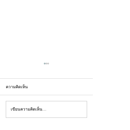
ความคิดเห็น
เขียนความคิดเห็น…
คอลัมน์"จับชีพจรวงการ
คอลัมน์"จับชีพจ
พระ"ประจำพุธที่ 29
พระ"ประจำอังคาร
กรกฎาคม 2569
กรกฎาคม 2569