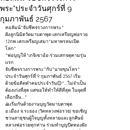
พระ"ประจำวันศุกร์ที่ 9
กุมภาพันธ์ 2567
คอลัมน์"จับชีพจรวงการพระ"
ฝังลูกนิมิตวัดมาบตาพุด-เสกเหรียญพ่อรวย
12กพ.เสกเหรียญเสมา"มหาพรหมเปิด
โลก" 
"พ่อบุญให้"เกจิเขาอ้อ-ร่วมเสกจตุคามรุ่น
แรก
จับชีพจรวงการพระ"กับ"นายขุนโหร" 
ประจำวันศุกร์ที่ 9 กุมภาพันธ์ 2567 เริ่ม
ด้วยข้อคิดคำคมประจำวัน😊"...ไม่จำเป็น
ต้องเก่งที่สุด แต่ขอให้ทำให้ดีที่สุด ในจุดที่
เลือกยืน..."
🙏เริ่มกันด้วยงานบุญวัดมาบตาพุด 
อ.เมือง จ.ระยอง (วัดหลวงพ่อรวย) ขอเชิญ
ชวนสาธุชนผู้ใจบุญทั้งหลายและลูกศิษย์
หลวงพ่อรวยทุกท่าน ร่วมทำบุญปิดทองฝัง