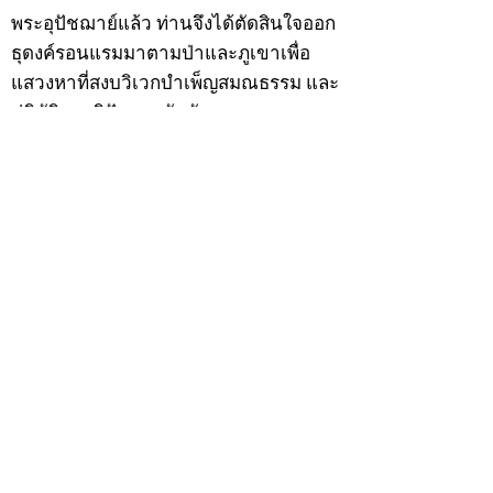
พระอุปัชฌาย์แล้ว ท่านจึงได้ตัดสินใจออก
ธุดงค์รอนแรมมาตามป่าและภูเขาเพื่อ
แสวงหาที่สงบวิเวกบำเพ็ญสมณธรรม และ
ปฏิบัติสมถวิปัสสนากัมมัฏฐาน
ต่อมาได้อยู่จำพรรษาที่ “วัดดอนทอง”
เมื่อปี 2479 ระหว่างจำพรรษาอยู่ที่นั่นได้
เป็นที่ศรัทธาของชาวบ้านดอนทองมาก
ด้วยมีศีลาจารวัตรงดงาม ครั้นเมื่อ หลวง
พ่อแพ เจ้าอาวาสวัดดอนทอง มรณภาพลง
ชาวบ้านได้นิมนต์หลวงพ่อเฮ็น ดำรง
ตำแหน่งเจ้าอาวาสสืบต่อมา ปี 2535 ได้
รับพระราชทานเลื่อนสมณศักดิ์เป็นพระครู
สัญญาบัตรที่ “พระครูอรรถธรรมทร”
หลวงพ่อเฮ็น ได้สร้างมงคลวัตถุไว้หลาย
รุ่นหลายแบบ อาทิ ผ้ายันต์อุษาสวรรค์ มี
พุทธคุณโดดเด่นด้านเมตตามหานิยม มี