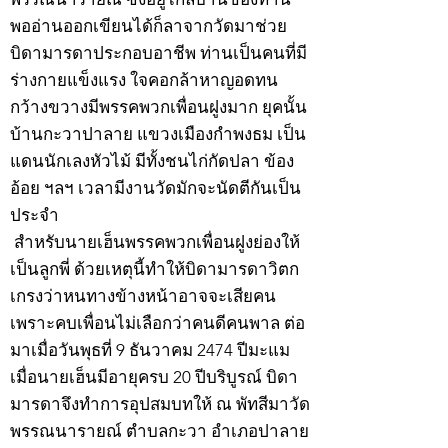
พออ่านออกเขียนได้ก็ลาจากวัดมาช่วย
บิดามารดาประกอบอาชีพ ท่านเป็นคนที่มี
ร่างกายแข็งแรง ใจคอกล้าหาญอดทน
กว้างขวางมีพรรคพวกเพื่อนฝูงมาก ยุคนั้น
บ้านกะวาปาลาย แขวงเมืองกำพงธม เป็น
แดนนักเลงหัวไม้ มีทั้งชนไก่กัดปลา ข้อง
อ้อย ฯลฯ เวลามีงานวัดมักจะนัดตีกันเป็น
ประจำ
สำหรับนายเฮ็นพรรคพวกเพื่อนฝูงย่องให้
เป็นลูกพี่ ด้วยเหตุนี้ทำให้บิดามารดาวิตก
เกรงว่าหนทางข้างหน้าอาจจะเสียคน
เพราะคบเพื่อนไม่เลือกว่าคนดีคนพาล ต่อ
มาเมื่อวันพุธที่ 9 ธันวาคม 2474 ปีมะแม
เมื่อนายเฮ็นมีอายุครบ 20 ปีบริบูรณ์ บิดา
มารดาจึงทำการอุปสมบทให้ ณ พัทสีมาวัด
พรรณนารายณ์ ตำบลกะวา อำเภอปาลาย