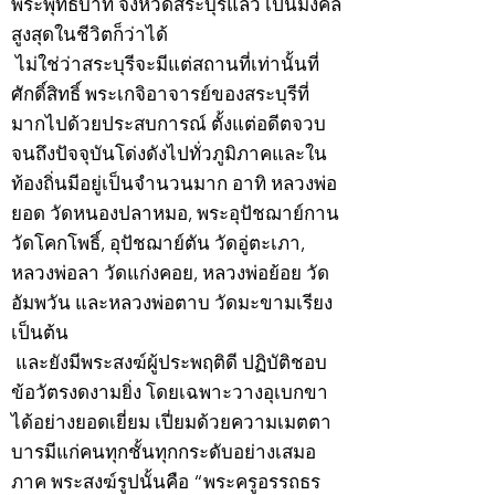
พระพุทธบาท จังหวัดสระบุรีแล้ว เป็นมงคล
สูงสุดในชีวิตก็ว่าได้
ไม่ใช่ว่าสระบุรีจะมีแต่สถานที่เท่านั้นที่
ศักดิ์สิทธิ์ พระเกจิอาจารย์ของสระบุรีที่
มากไปด้วยประสบการณ์ ตั้งแต่อดีตจวบ
จนถึงปัจจุบันโด่งดังไปทั่วภูมิภาคและใน
ท้องถิ่นมีอยู่เป็นจำนวนมาก อาทิ หลวงพ่อ
ยอด วัดหนองปลาหมอ, พระอุปัชฌาย์กาน
วัดโคกโพธิ์, อุปัชฌาย์ตัน วัดอู่ตะเภา,
หลวงพ่อลา วัดแก่งคอย, หลวงพ่อย้อย วัด
อัมพวัน และหลวงพ่อตาบ วัดมะขามเรียง
เป็นต้น
และยังมีพระสงฆ์ผู้ประพฤติดี ปฏิบัติชอบ
ข้อวัตรงดงามยิ่ง โดยเฉพาะวางอุเบกขา
ได้อย่างยอดเยี่ยม เปี่ยมด้วยความเมตตา
บารมีแก่คนทุกชั้นทุกกระดับอย่างเสมอ
ภาค พระสงฆ์รูปนั้นคือ “พระครูอรรถธร