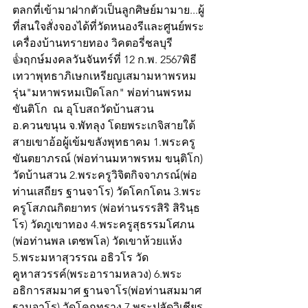
ตลกที่เข้ามาฝากตัวเป็นลูกศิษย์มามาย...ผู้
ที่สนใจสั่งจองได้ที่วัดหนองรีและศูนย์พระ
เครื่องบ้านทรายทอง วิคตอรี่ชลบุรี
👍ฤกษ์มงคลวันจันทร์ที่ 12 ก.พ. 2567พิธี 
เทวาพุทธาภิเษกเหรียญเสมามหาพรหม 
รุ่น"มหาพรหมเปิดโลก" พ่อท่านพรหม 
ขันติโก  ณ อุโบสถวัดบ้านสวน 
อ.ควนขนุน จ.พัทลุง โดยพระเกจิสายใต้
สายเขาอ้อผู้เข้มขลังพุทธาคม 1.พระครู
ขันตยาภรณ์ (พ่อท่านมหาพรหม ขนฺติโก) 
วัดบ้านสวน 2.พระครูวิจิตกิจจาภรณ์(พ่อ
ท่านเสถียร ฐานจาโร) วัดโคกโดน 3.พระ
ครูโสภณกิตยาทร (พ่อท่านรรรสิริ สิรินฺธ
โร) วัดภูเขาทอง 4.พระครูสุธรรมโศภน 
(พ่อท่านพล เตชพโล) วัดเขาห้วยแห้ง 
5.พระมหาสุวรรณ อธิวโร วัด
คูหาสวรรค์(พระอารามหลวง) 6.พระ
อธิการสมมาศ ฐานจาโร(พ่อท่านสมมาศ 
ฐานจาโร) วัดโคกทราง 7.พระปลัดวิเชียร 