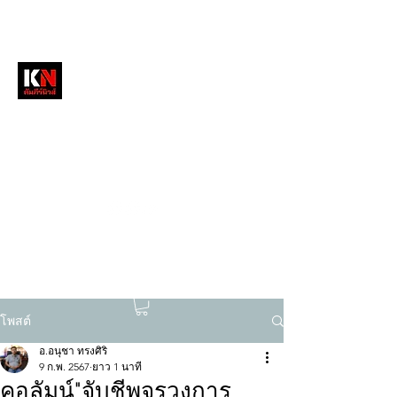
หนังสือพิมพ์คัมภีร์นิวส์
สื่อลึกวงการสงฆ์ เจาะตรงพระเครื่องดัง
tukompee07@gmail.com
0614034151
โพสต์
อ.อนุชา ทรงศิริ
9 ก.พ. 2567
ยาว 1 นาที
คอลัมน์"จับชีพจรวงการ