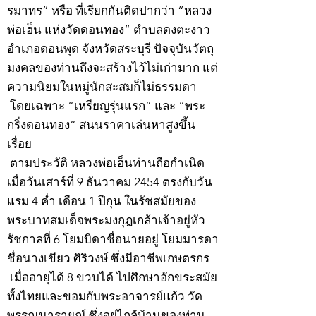
รมาทร” หรือ ที่เรียกกันติดปากว่า “หลวง
พ่อเฮ็น แห่งวัดดอนทอง” ตำบลดงตะงาว
อำเภอดอนพุด จังหวัดสระบุรี ปัจจุบันวัตถุ
มงคลของท่านถึงจะสร้างไว้ไม่เก่ามาก แต่
ความนิยมในหมู่นักสะสมก็ไม่ธรรมดา
โดยเฉพาะ “เหรียญรุ่นแรก” และ “พระ
กริ่งดอนทอง” สนนราคาเล่นหาสูงขึ้น
เรื่อย
ตามประวัติ หลวงพ่อเฮ็นท่านถือกำเนิด
เมื่อวันเสาร์ที่ 9 ธันวาคม 2454 ตรงกับวัน
แรม 4 ค่ำ เดือน 1 ปีกุน ในรัชสมัยของ
พระบาทสมเด็จพระมงกุฎเกล้าเจ้าอยู่หัว
รัชกาลที่ 6 โยมบิดาชื่อนายอยู่ โยมมารดา
ชื่อนางเขียว ศิริวงษ์ ซึ่งมีอาชีพเกษตรกร
เมื่ออายุได้ 8 ขวบได้ ไปศึกษาอักขระสมัย
ทั้งไทยและขอมกับพระอาจารย์แก้ว วัด
พรรณนารายณ์ ซึ่งอยู่ไกล้บ้านของท่าน