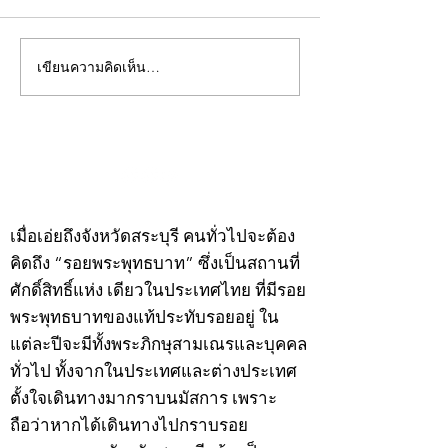
เขียนความคิดเห็น…
คอลัมน์"จับชีพจรวงการ
คอลัมน์"จับชีพจ
พระ"ประจำพุธที่ 29
พระ"ประจำอังคาร
กรกฎาคม 2569
กรกฎาคม 2569
©2020 by kampeenews. Proudly created with Wix.com
เมื่อเอ่ยถึงจังหวัดสระบุรี คนทั่วไปจะต้อง
คิดถึง “รอยพระพุทธบาท” ซึ่งเป็นสถานที่
ศักดิ์สิทธิ์แห่ง เดียวในประเทศไทย ที่มีรอย
พระพุทธบาทของแท้ประทับรอยอยู่ ใน
แต่ละปีจะมีทั้งพระภิกษุสามเณรและบุคคล
ทั่วไป ทั้งจากในประเทศและต่างประเทศ
ตั้งใจเดินทางมากราบนมัสการ เพราะ
ถือว่าหากได้เดินทางไปกราบรอย