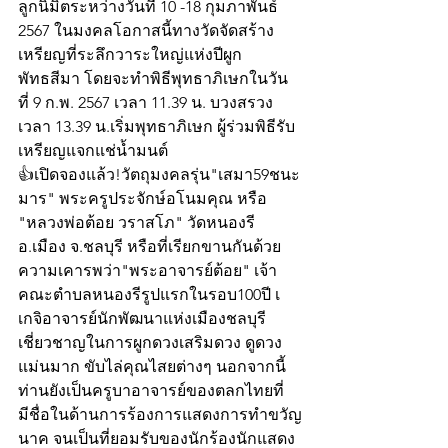
ลูกนิมิตระหว่างวันที่ 10 -18 กุมภาพันธ์ 
2567 ในมงคลโอกาสนี้ทางวัดจัดสร้าง
เหรียญที่ระลึกวาระใหญ่แห่งปีผูก
พัทธสีมา โดยจะทำพิธีพุทธาภิเษกในวัน
ที่ 9 ก.พ. 2567 เวลา 11.39 น. บวงสรวง 
เวลา 13.39 น.เริ่มพุทธาภิเษก ผู้ร่วมพิธีรับ
เหรียญแจกแช่น้ำมนต์
👍เปิดจองแล้ว!วัตถุมงคลรุ่น"เสมา59ชนะ
มาร" พระครูประจักษ์อโนมคุณ หรือ 
"หลวงพ่อต้อย วราสโภ" วัดหนองรี 
อ.เมือง จ.ชลบุรี หรือที่เรียกขานกันด้วย
ความเคารพว่า"พระอาจารย์ต้อย" เจ้า
คณะตำบลหนองรีรูปแรกในรอบ100ปี เ  
เกจิอาจารย์นักพัฒนาแห่งเมืองชลบุรี 
เชี่ยวชาญในการผูกดวงเสริมดวง ดูดวง
แม่นมาก ขับไล่คุณไสยต่างๆ นอกจากนี้ 
ท่านยังเป็นครูบาอาจารย์ของตลกไทยที่
มีชื่อในด้านการร้องการแสดงการทำขวัญ
นาค จนเป็นที่ยอมรับของนักร้องนักแสดง