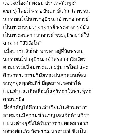
แขวงเมืองกัมพงธม ประเทศกัมพูชา
(เขมร) โดยมี พระอุปัชฌาย์แก้ว วัดพรรณ
นารายณ์ เป็นพระอุปัชฌาย์ พระอาจารย์
เป็นพระกรรมวาจาจารย์ พระอาจารย์มั่น
เป็นพระอนุสาวนาจารย์ พระอุปัชฌาย์ให้
ฉายว่า “สิริวังโส”
เมื่อบวชแล้วก็จำพรรษาอยู่ที่วัดพรรณ
นารายณ์ ทำอุปัชฌาย์วัตรอาจาริยวัตร
ตามธรรมเนียมพระนวกะผู้บวชใหม่ และ
ศึกษาพระธรรมวินัยท่องบ่นสวดมนต์จน
จบทุกยุคทุกคัมภีร์ มีอุตสาหะจดจำได้
แม่นยำและเกิดเลื่อมใสศรัทธาในพระพุทธ
ศาสนายิ่ง
สิ่งสำคัญได้ศึกษาเล่าเรียนในด้านคาถา
อาคมจนมีความชำนาญ เจนจัดด้านวิชา
แขนงต่างๆ ซึ่งได้รับการถ่ายทอดมาจาก
หลวงพ่อแก้ว วัดพรรณนารายณ์ ซึ่งเป็น