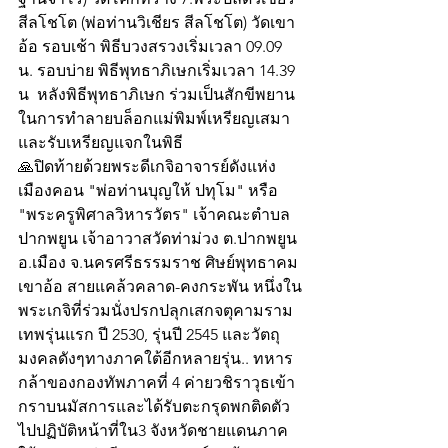
สีลโชโต (พ่อท่านวิเชียร สีลโชโต) วัดเขา
อ้อ รอบเช้า พิธีบวงสรวงเริ่มเวลา 09.09 
น. รอบบ่าย พิธีพุทธาภิเษกเริ่มเวลา 14.39 
น  หลังพิธีพุทธาภิเษก ร่วมเป็นสักขีพยาน
ในการทำลายบล็อกแม่พิมพ์เหรียญเสมา 
และรับเหรียญแจกในพิธี
🙏ปิดท้ายด้วยพระดีเกจิอาจารย์ดังแห่ง
เมืองคอน "พ่อท่านบุญให้ ปทุโม" หรือ 
"พระครูพิศาลวิหารวัตร" เจ้าคณะตำบล
ปากพยูน เจ้าอาวาสวัดท่าม่วง ต.ปากพยูน 
อ.เมือง จ.นครศรีธรรมราช ศิษย์พุทธาคม
เขาอ้อ สายแคล้วคลาด-คงกระพัน หนึ่งใน
พระเกจิที่ร่วมนั่งปรกปลุกเสกจตุคามราม
เทพรุ่นแรก ปี 2530, รุ่นปี 2545 และวัตถุ
มงคลดังๆทางภาคใต้อีกหลายรุ่น.. ทหาร
กล้าของกองทัพภาคที่ 4 ค่ายวชิราวุธเข้า
กราบนมัสการและได้รับตะกรุดพกติดตัว
ไปปฏิบัติหน้าที่ใน3 จังหวัดชายแดนภาค