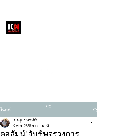
หนังสือพิมพ์คัมภีร์นิวส์
สื่อลึกวงการสงฆ์ เจาะตรงพระเครื่องดัง
tukompee07@gmail.com
0614034151
โพสต์
อ.อนุชา ทรงศิริ
9 พ.ค. 2568
ยาว 1 นาที
คอลัมน์"จับชีพจรวงการ