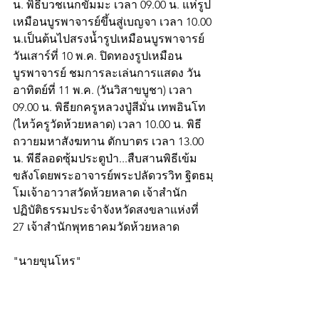
น. พิธีบวชเนกขัมมะ เวลา 09.00 น. แห่รูป
เหมือนบูรพาจารย์ขึ้นสู่เบญจา เวลา 10.00 
น.เป็นต้นไปสรงน้ำรูปเหมือนบูรพาจารย์ 
วันเสาร์ที่ 10 พ.ค. ปิดทองรูปเหมือน
บูรพาจารย์ ชมการละเล่นการแสดง วัน
อาทิตย์ที่ 11 พ.ค. (วันวิสาขบูชา) เวลา 
09.00 น. พิธียกครูหลวงปู่สีมั่น เทพอินโท 
(ไหว้ครูวัดห้วยหลาด) เวลา 10.00 น. พิธี
ถวายมหาสังฆทาน ตักบาตร เวลา 13.00 
น. พีธีลอดซุ้มประตูป่า...สืบสานพิธีเข้ม
ขลังโดยพระอาจารย์พระปลัดวรวิท ฐิตธมฺ
โมเจ้าอาวาสวัดห้วยหลาด เจ้าสำนัก
ปฏิบัติธรรมประจำจังหวัดสงขลาแห่งที่ 
27 เจ้าสำนักพุทธาคมวัดห้วยหลาด
"นายขุนโหร"