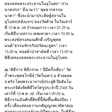
ทองหล่อพระประธานในอุโบสถ“ ปาง
นาคปรก” มีนามว่า“ พุทธวรธรรม
นาคา” ซึ่งจะนำมาประดิษฐ์สถานใน
อุโบสถ(หลังแรก) ของวัดด้วย ในวันเสาร์
ที่ 10 พ.ค. 68 กำหนดการ เวลา 07.29 น. 
เริ่มพิธีบวงสรวง เทพเทวดา เวลา 10.00 น. 
พระสงฆ์ทรงสมณศักดิ์ เจริญพุทธ
มนต์”ธรรมจักรกัปปวัตนะสูตร“ เวลา 
15.00 น. ทอดผ้าป่าสามัคคี เวลา 15.09 น. 
พิธีเททองหล่อพระประธานในอุโบสถ
🙏"พิธีการ พิธีกรรม 1 ปีมีครั้งเดียว" วัด
ถ้ำพระพุทธโกษีย์ (วัดในเตา) อ.ห้วยยอด 
จ.ตรัง โดยพระอาจารย์ประสูติ ปิยธัมโม 
พระเกจิดังจัดพิธีไหว้ครูประจำปี 2568 วัน
เสาร์ที่ 10 พ.ค. 68  เริ่มเวลา 09.00 น.   
พิธีกรรมอันศักดิ์สิทธิ์นี้จัดขึ้นเพียงปีละ 1 
ครั้ง เพื่อแสดงความกตัญญูกตเวทิตาคุณ
ต่อครูบาอาจารย์และผู้มีพระคุณ  ในพิธีจะ