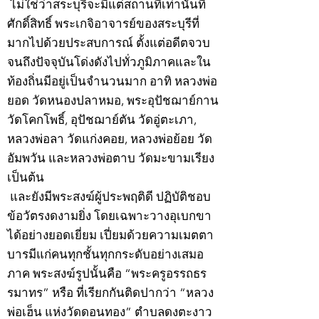
ไม่ใช่ว่าสระบุรีจะมีแต่สถานที่เท่านั้นที่
ศักดิ์สิทธิ์ พระเกจิอาจารย์ของสระบุรีที่
มากไปด้วยประสบการณ์ ตั้งแต่อดีตจวบ
จนถึงปัจจุบันโด่งดังไปทั่วภูมิภาคและใน
ท้องถิ่นมีอยู่เป็นจำนวนมาก อาทิ หลวงพ่อ
ยอด วัดหนองปลาหมอ, พระอุปัชฌาย์กาน
วัดโคกโพธิ์, อุปัชฌาย์ตัน วัดอู่ตะเภา,
หลวงพ่อลา วัดแก่งคอย, หลวงพ่อย้อย วัด
อัมพวัน และหลวงพ่อตาบ วัดมะขามเรียง
เป็นต้น
และยังมีพระสงฆ์ผู้ประพฤติดี ปฏิบัติชอบ
ข้อวัตรงดงามยิ่ง โดยเฉพาะวางอุเบกขา
ได้อย่างยอดเยี่ยม เปี่ยมด้วยความเมตตา
บารมีแก่คนทุกชั้นทุกกระดับอย่างเสมอ
ภาค พระสงฆ์รูปนั้นคือ “พระครูอรรถธร
รมาทร” หรือ ที่เรียกกันติดปากว่า “หลวง
พ่อเฮ็น แห่งวัดดอนทอง” ตำบลดงตะงาว