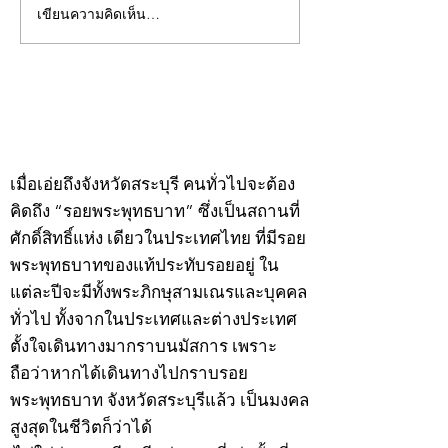
เขียนความคิดเห็น…
คอลัมน์"จับชีพจรวงการ
คอลัมน์"จับชีพจ
พระ"ประจำพุธที่ 29
พระ"ประจำอังคาร
กรกฎาคม 2569
กรกฎาคม 2569
©2020 by kampeenews. Proudly created with Wix.com
เมื่อเอ่ยถึงจังหวัดสระบุรี คนทั่วไปจะต้อง
คิดถึง “รอยพระพุทธบาท” ซึ่งเป็นสถานที่
ศักดิ์สิทธิ์แห่ง เดียวในประเทศไทย ที่มีรอย
พระพุทธบาทของแท้ประทับรอยอยู่ ใน
แต่ละปีจะมีทั้งพระภิกษุสามเณรและบุคคล
ทั่วไป ทั้งจากในประเทศและต่างประเทศ
ตั้งใจเดินทางมากราบนมัสการ เพราะ
ถือว่าหากได้เดินทางไปกราบรอย
พระพุทธบาท จังหวัดสระบุรีแล้ว เป็นมงคล
สูงสุดในชีวิตก็ว่าได้