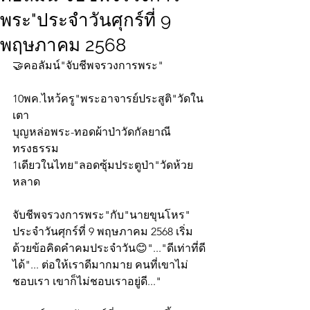
พระ"ประจำวันศุกร์ที่ 9
พฤษภาคม 2568
🤝คอลัมน์"จับชีพจรวงการพระ"
10พค.ไหว้ครู"พระอาจารย์ประสูติ"วัดใน
เตา
บุญหล่อพระ-ทอดผ้าป่าวัดกัลยาณี
ทรงธรรม
1เดียวในไทย"ลอดซุ้มประตูป่า"วัดห้วย
หลาด
จับชีพจรวงการพระ"กับ"นายขุนโหร" 
ประจำวันศุกร์ที่ 9 พฤษภาคม 2568 เริ่ม
ด้วยข้อคิดคำคมประจำวัน😊"..."ดีเท่าที่ดี
ได้"... ต่อให้เราดีมากมาย คนที่เขาไม่
ชอบเรา เขาก็ไม่ชอบเราอยู่ดี..."