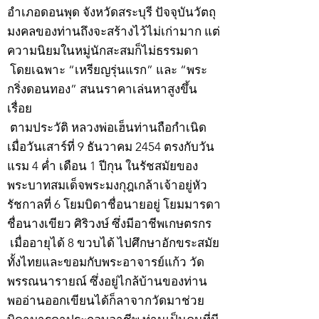
อำเภอดอนพุด จังหวัดสระบุรี ปัจจุบันวัตถุ
มงคลของท่านถึงจะสร้างไว้ไม่เก่ามาก แต่
ความนิยมในหมู่นักสะสมก็ไม่ธรรมดา
โดยเฉพาะ “เหรียญรุ่นแรก” และ “พระ
กริ่งดอนทอง” สนนราคาเล่นหาสูงขึ้น
เรื่อย
ตามประวัติ หลวงพ่อเฮ็นท่านถือกำเนิด
เมื่อวันเสาร์ที่ 9 ธันวาคม 2454 ตรงกับวัน
แรม 4 ค่ำ เดือน 1 ปีกุน ในรัชสมัยของ
พระบาทสมเด็จพระมงกุฎเกล้าเจ้าอยู่หัว
รัชกาลที่ 6 โยมบิดาชื่อนายอยู่ โยมมารดา
ชื่อนางเขียว ศิริวงษ์ ซึ่งมีอาชีพเกษตรกร
เมื่ออายุได้ 8 ขวบได้ ไปศึกษาอักขระสมัย
ทั้งไทยและขอมกับพระอาจารย์แก้ว วัด
พรรณนารายณ์ ซึ่งอยู่ไกล้บ้านของท่าน
พออ่านออกเขียนได้ก็ลาจากวัดมาช่วย