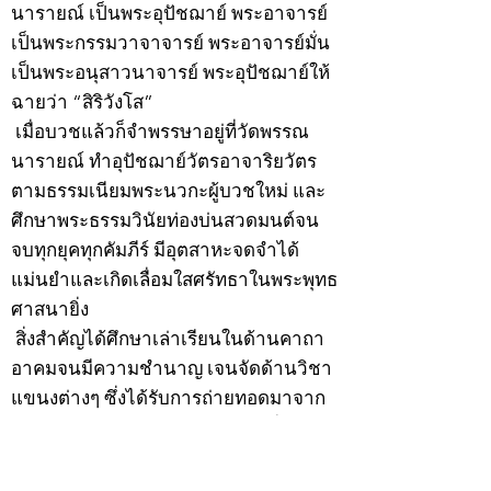
นารายณ์ เป็นพระอุปัชฌาย์ พระอาจารย์
เป็นพระกรรมวาจาจารย์ พระอาจารย์มั่น
เป็นพระอนุสาวนาจารย์ พระอุปัชฌาย์ให้
ฉายว่า “สิริวังโส”
เมื่อบวชแล้วก็จำพรรษาอยู่ที่วัดพรรณ
นารายณ์ ทำอุปัชฌาย์วัตรอาจาริยวัตร
ตามธรรมเนียมพระนวกะผู้บวชใหม่ และ
ศึกษาพระธรรมวินัยท่องบ่นสวดมนต์จน
จบทุกยุคทุกคัมภีร์ มีอุตสาหะจดจำได้
แม่นยำและเกิดเลื่อมใสศรัทธาในพระพุทธ
ศาสนายิ่ง
สิ่งสำคัญได้ศึกษาเล่าเรียนในด้านคาถา
อาคมจนมีความชำนาญ เจนจัดด้านวิชา
แขนงต่างๆ ซึ่งได้รับการถ่ายทอดมาจาก
หลวงพ่อแก้ว วัดพรรณนารายณ์ ซึ่งเป็น
พระอุปัชฌาย์แล้ว ท่านจึงได้ตัดสินใจออก
ธุดงค์รอนแรมมาตามป่าและภูเขาเพื่อ