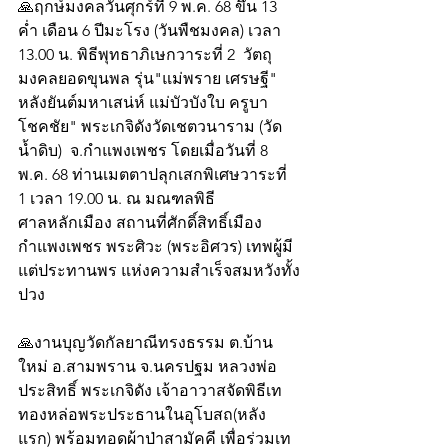
🙏ฤกษ์มงคลวันศุกร์ที่ 9 พ.ค. 68 ขึ้น 13 
ค่ำ เดือน 6 ปีมะโรง (วันพืชมงคล) เวลา 
13.00 น. พิธีพุทธาภิเษกวาระที่​ 2​  วัตถุ
มงคลยอดขุนพล รุ่น"แม่พราย เศรษฐี" 
หลังยันต์มหาเสน่ห์ แม่บัวบังใบ ครูบา
โชคชัย" พระเกจิดังวัดเชตวนาราม (วัด
น้ำดิบ)  จ.กำแพงเพชร โดยเมื่อวันที่ 8 
พ.ค. 68 ท่านเมตตาปลุกเสกพิเศษวาระที่​ 
1 ​เวลา 19.00 น. ณ มณฑลพิธี
ศาลหลักเมือง สถานที่ศักดิ์สิทธิ์เมือง
กำแพงเพชร พระศิวะ (พระอิศวร) เทพผู้มี
แต่ประทานพร แห่งความสำเร็จสมหวังทั้ง
ปวง
🙏งานบุญวัดกัลยาณีทรงธรรม ต.บ้าน
ใหม่ อ.สามพราน จ.นครปฐม หลวงพ่อ
ประสิทธิ์ พระเกจิดัง เจ้าอาวาสจัดพิธีเท
ทองหล่อพระประธานในอุโบสถ(หลัง
แรก) พร้อมทอดผ้าป่าสามัคคี เพื่อร่วมเท