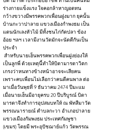
บิดามารดาประกอบอาชีพ ท่านเป็นคนที่มี
ร่างกายแข็งแรง ใจคอกล้าหาญอดทน
กว้างขวางมีพรรคพวกเพื่อนฝูงมาก ยุคนั้น
บ้านกะวาปาลาย แขวงเมืองกำพงธม เป็น
แดนนักเลงหัวไม้ มีทั้งชนไก่กัดปลา ข้อง
อ้อย ฯลฯ เวลามีงานวัดมักจะนัดตีกันเป็น
ประจำ
สำหรับนายเฮ็นพรรคพวกเพื่อนฝูงย่องให้
เป็นลูกพี่ ด้วยเหตุนี้ทำให้บิดามารดาวิตก
เกรงว่าหนทางข้างหน้าอาจจะเสียคน
เพราะคบเพื่อนไม่เลือกว่าคนดีคนพาล ต่อ
มาเมื่อวันพุธที่ 9 ธันวาคม 2474 ปีมะแม
เมื่อนายเฮ็นมีอายุครบ 20 ปีบริบูรณ์ บิดา
มารดาจึงทำการอุปสมบทให้ ณ พัทสีมาวัด
พรรณนารายณ์ ตำบลกะวา อำเภอปาลาย
แขวงเมืองกัมพงธม ประเทศกัมพูชา
(เขมร) โดยมี พระอุปัชฌาย์แก้ว วัดพรรณ