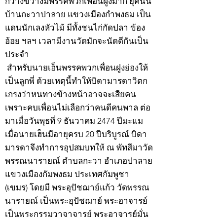
กว้างขวางมีพรรคพวกเพื่อนฝูงมาก ยุคนั้น
บ้านกะวาปาลาย แขวงเมืองกำพงธม เป็น
แดนนักเลงหัวไม้ มีทั้งชนไก่กัดปลา ข้อง
อ้อย ฯลฯ เวลามีงานวัดมักจะนัดตีกันเป็น
ประจำ
สำหรับนายเฮ็นพรรคพวกเพื่อนฝูงย่องให้
เป็นลูกพี่ ด้วยเหตุนี้ทำให้บิดามารดาวิตก
เกรงว่าหนทางข้างหน้าอาจจะเสียคน
เพราะคบเพื่อนไม่เลือกว่าคนดีคนพาล ต่อ
มาเมื่อวันพุธที่ 9 ธันวาคม 2474 ปีมะแม
เมื่อนายเฮ็นมีอายุครบ 20 ปีบริบูรณ์ บิดา
มารดาจึงทำการอุปสมบทให้ ณ พัทสีมาวัด
พรรณนารายณ์ ตำบลกะวา อำเภอปาลาย
แขวงเมืองกัมพงธม ประเทศกัมพูชา
(เขมร) โดยมี พระอุปัชฌาย์แก้ว วัดพรรณ
นารายณ์ เป็นพระอุปัชฌาย์ พระอาจารย์
เป็นพระกรรมวาจาจารย์ พระอาจารย์มั่น