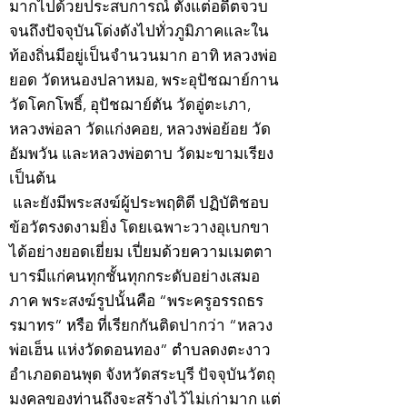
มากไปด้วยประสบการณ์ ตั้งแต่อดีตจวบ
จนถึงปัจจุบันโด่งดังไปทั่วภูมิภาคและใน
ท้องถิ่นมีอยู่เป็นจำนวนมาก อาทิ หลวงพ่อ
ยอด วัดหนองปลาหมอ, พระอุปัชฌาย์กาน
วัดโคกโพธิ์, อุปัชฌาย์ตัน วัดอู่ตะเภา,
หลวงพ่อลา วัดแก่งคอย, หลวงพ่อย้อย วัด
อัมพวัน และหลวงพ่อตาบ วัดมะขามเรียง
เป็นต้น
และยังมีพระสงฆ์ผู้ประพฤติดี ปฏิบัติชอบ
ข้อวัตรงดงามยิ่ง โดยเฉพาะวางอุเบกขา
ได้อย่างยอดเยี่ยม เปี่ยมด้วยความเมตตา
บารมีแก่คนทุกชั้นทุกกระดับอย่างเสมอ
ภาค พระสงฆ์รูปนั้นคือ “พระครูอรรถธร
รมาทร” หรือ ที่เรียกกันติดปากว่า “หลวง
พ่อเฮ็น แห่งวัดดอนทอง” ตำบลดงตะงาว
อำเภอดอนพุด จังหวัดสระบุรี ปัจจุบันวัตถุ
มงคลของท่านถึงจะสร้างไว้ไม่เก่ามาก แต่