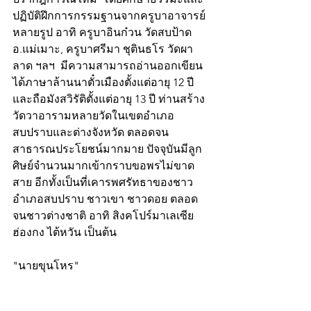
ปฏิบัติฝึกการกรรมฐานจากครูบาอาจารย์
หลายรูป อาทิ ครูบาอินก๋วน วัดสบป้าด 
อ.แม่เมาะ, ครูบาศรีมา ชุตินธโร วัดผา
ลาด ฯลฯ  มีความสามารถอ่านออกเขียน
ได้ภาษาล้านนาตั๋วเมืองตั้งแต่อายุ 12 ปี
และถือมังสวิรัติตั้งแต่อายุ 13 ปี ท่านสร้าง
วัดวาอารามหลายวัดในเขตอำเภอ
สบปราบและต่างจังหวัด ตลอดจน
สาธารณประโยชน์มากมาย ปัจจุบันมีลูก
ศิษย์จำนวนมากเข้ากราบขอพรไม่ขาด
สาย อีกทั้งเป็นที่เคารพศรัทธาของชาว
อำเภอสบปราบ ชาวเขา ชาวดอย ตลอด
จนชาวต่างชาติ อาทิ สิงคโปร์มาเลเซีย 
ฮ่องกง ไต้หวัน เป็นต้น
"นายขุนโหร"