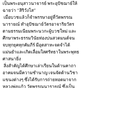
เป็นพระอนุสาวนาจารย์ พระอุปัชฌาย์ให้
ฉายว่า “สิริวังโส”
เมื่อบวชแล้วก็จำพรรษาอยู่ที่วัดพรรณ
นารายณ์ ทำอุปัชฌาย์วัตรอาจาริยวัตร
ตามธรรมเนียมพระนวกะผู้บวชใหม่ และ
ศึกษาพระธรรมวินัยท่องบ่นสวดมนต์จน
จบทุกยุคทุกคัมภีร์ มีอุตสาหะจดจำได้
แม่นยำและเกิดเลื่อมใสศรัทธาในพระพุทธ
ศาสนายิ่ง
สิ่งสำคัญได้ศึกษาเล่าเรียนในด้านคาถา
อาคมจนมีความชำนาญ เจนจัดด้านวิชา
แขนงต่างๆ ซึ่งได้รับการถ่ายทอดมาจาก
หลวงพ่อแก้ว วัดพรรณนารายณ์ ซึ่งเป็น
พระอุปัชฌาย์แล้ว ท่านจึงได้ตัดสินใจออก
ธุดงค์รอนแรมมาตามป่าและภูเขาเพื่อ
แสวงหาที่สงบวิเวกบำเพ็ญสมณธรรม และ
ปฏิบัติสมถวิปัสสนากัมมัฏฐาน