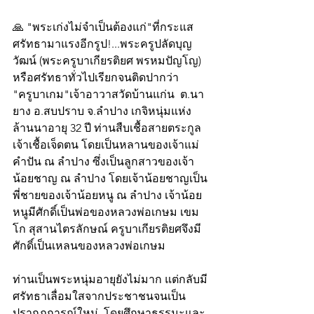
🙏 "พระเก่งไม่จำเป็นต้องแก่"ที่กระแส
ศรัทธามาแรงอีกรูป!...พระครูปลัดบุญ
วัฒน์ (พระครูบาเกียรติยศ​ พรหมปัญ​โญ) 
หรือศรัทธาทั่วไปเรียกจนติดปากว่า 
"ครูบาเกม"เจ้าอาวาสวัดบ้านแก่น  ต.นา
ยาง อ.สบปราบ จ.ลำปาง เกจิหนุ่มแห่ง
ล้านนาอายุ 32 ปี ท่านสืบเชื้อสายตระกูล
เจ้าเชื้อเจ็ดตน โดยเป็นหลานของเจ้าแม่
คำปัน ณ ลำปาง ซึ่งเป็นลูกสาวของเจ้า
น้อยชาญ ณ ลำปาง โดยเจ้าน้อยชาญเป็น
พี่ชายของเจ้าน้อยหนู ณ ลำปาง เจ้าน้อย
หนูมีศักดิ์เป็นพ่อของหลวงพ่อเกษม เขม
โก สุสานไตรลักษณ์ ครูบาเกียรติยศจึงมี
ศักดิ์เป็นเหลนของหลวงพ่อเกษม   
ท่านเป็นพระหนุ่มอายุยังไม่มาก แต่กลับมี
ศรัทธาเลื่อมใสจากประชาชนจนเป็น
ปรากฎการณ์ใหม่  โดยศึกษาธรรมะและ