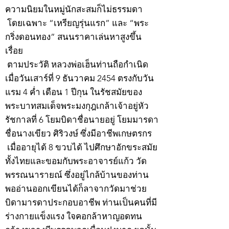
ความนิยมในหมู่นักสะสมก็ไม่ธรรมดา
โดยเฉพาะ “เหรียญรุ่นแรก” และ “พระ
กริ่งดอนทอง” สนนราคาเล่นหาสูงขึ้น
เรื่อย
ตามประวัติ หลวงพ่อเฮ็นท่านถือกำเนิด
เมื่อวันเสาร์ที่ 9 ธันวาคม 2454 ตรงกับวัน
แรม 4 ค่ำ เดือน 1 ปีกุน ในรัชสมัยของ
พระบาทสมเด็จพระมงกุฎเกล้าเจ้าอยู่หัว
รัชกาลที่ 6 โยมบิดาชื่อนายอยู่ โยมมารดา
ชื่อนางเขียว ศิริวงษ์ ซึ่งมีอาชีพเกษตรกร
เมื่ออายุได้ 8 ขวบได้ ไปศึกษาอักขระสมัย
ทั้งไทยและขอมกับพระอาจารย์แก้ว วัด
พรรณนารายณ์ ซึ่งอยู่ไกล้บ้านของท่าน
พออ่านออกเขียนได้ก็ลาจากวัดมาช่วย
บิดามารดาประกอบอาชีพ ท่านเป็นคนที่มี
ร่างกายแข็งแรง ใจคอกล้าหาญอดทน