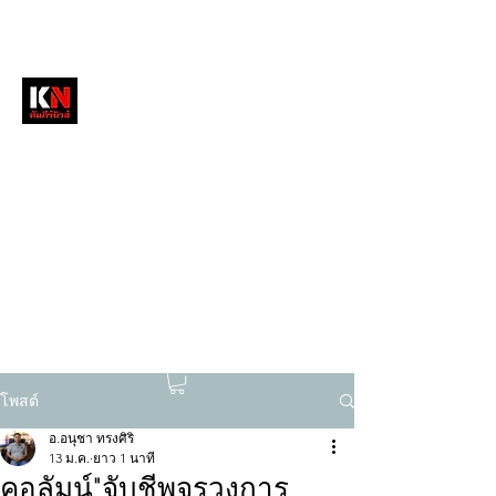
หนังสือพิมพ์คัมภีร์นิวส์
สื่อลึกวงการสงฆ์ เจาะตรงพระเครื่องดัง
tukompee07@gmail.com
0614034151
โพสต์
อ.อนุชา ทรงศิริ
13 ม.ค.
ยาว 1 นาที
คอลัมน์"จับชีพจรวงการ