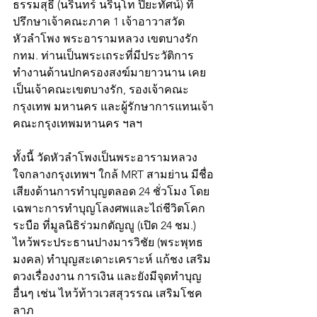
ธรรมสุธี (นรินทร์ นรินฺโท ปิยะทัศน์) ที่
ปรึกษาเจ้าคณะภาค 1 เจ้าอาวาสวัด
หัวลำโพง พระอารามหลวง เขตบางรัก 
กทม. ท่านเป็นพระเถระที่มีประวัติการ
ทำงานด้านปกครองสงฆ์มายาวนาน เคย
เป็นเจ้าคณะเขตบางรัก, รองเจ้าคณะ
กรุงเทพ มหานคร และผู้รักษาการแทนเจ้า
คณะกรุงเทพมหานคร ฯลฯ
ทั้งนี้ วัดหัวลำโพงเป็นพระอารามหลวง
ใจกลางกรุงเทพฯ ใกล้ MRT สามย่าน มีชื่อ
เสียงด้านการทำบุญตลอด 24 ชั่วโมง โดย
เฉพาะการทำบุญโลงศพและไถ่ชีวิตโคก
ระบือ ที่มูลนิธิร่วมกตัญญู (เปิด 24 ชม.) 
ไหว้พระประธานปางมารวิชัย (พระพุทธ
มงคล) ทำบุญสะเดาะเคราะห์ แก้ชง เสริม
ดวงเรื่องงาน การเงิน และยังมีจุดทำบุญ
อื่นๆ เช่น ไหว้ท้าวเวสสุวรรณ เสริมโชค
ลาภ 