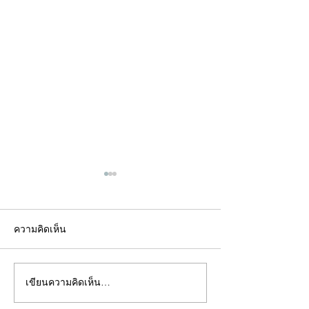
ความคิดเห็น
เขียนความคิดเห็น…
คอลัมน์"จับชีพจรวงการ
คอลัมน์"จับชีพจ
พระ"ประจำพุธที่ 29
พระ"ประจำอังคาร