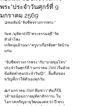
พระ"ประจำวันศุกร์ที่ 9
มกราคม 2569
🤝คอลัมน์"จับชีพจรวงการพระ"
9มค./มุทิตา83ปี"พระธรรมสุธี"วัด
หัวลำโพง
เกจิหนุ่มล้านนา"ครูบาเกียรติยศ"วัดบ้าน
แก่น
"จับชีพจรวงการพระ"กับ"นายขุนโหร" 
ประจำวันศุกร์ที่ 9 มกราคม 2569 เริ่มด้วย
ข้อคิดคำคมประจำวัน😊"...ยิ้มคือของ
ขวัญที่เราให้ตัวเองทุกวัน
🙏9 มกราคม 2569 ทีมข่าว"คัมภีร์นิ
วส์"ขอน้อมถวายมุทิตาสักการะ ใน
โอกาสเจริญอายุวัฒนมงคล 83 ปี พระ