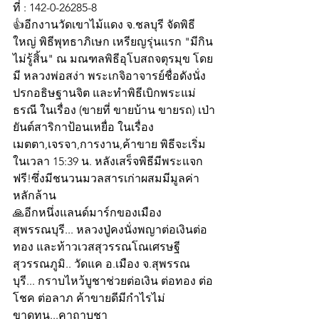
ที่ : 142-0-26285-8 
👍อีกงานวัดเขาไม้แดง จ.ชลบุรี จัดพิธี
ใหญ่ พิธีพุทธาภิเษก เหรียญรุ่นแรก "มีกิน
ไม่รู้สิ้น" ณ มณฑลพิธีอุโบสถจตุรมุข โดย
มี หลวงพ่อสง่า พระเกจิอาจารย์ชื่อดังนั่ง
ปรกอธิษฐานจิต และทำพิธีเบิกพระแม่
ธรณี ในเรื่อง (ขายที่ ขายบ้าน ขายรถ) เป่า
ยันต์สาริกาป้อนเหยื่อ ในเรื่อง
เมตตา,เจรจา,การงาน,ค้าขาย พิธีจะเริ่ม
ในเวลา 15:39 น. หลังเสร็จพิธีมีพระแจก
ฟรี!ซึ่งมีชนวนมวลสารเก่าผสมมีมูลค่า
หลักล้าน
🙏อีกหนึ่งแลนด์มาร์กของเมือง
สุพรรณบุรี... หลวงปู่คงนั่งพญาต่อเงินต่อ
ทอง และท้าวเวสสุวรรณโณเศรษฐี
สุวรรณภูมิ.. วัดแค อ.เมือง จ.สุพรรณ 
บุรี... กราบไหว้บูชาช่วยต่อเงิน ต่อทอง ต่อ
โชค ต่อลาภ ค้าขายดีมีกำไรไม่
ขาดทุน...คาถาบูชา