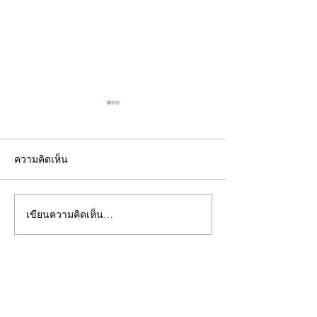
ความคิดเห็น
เขียนความคิดเห็น…
คอลัมน์"จับชีพจรวงการ
คอลัมน์"จับชีพจ
พระ"ประจำพุธที่ 29
พระ"ประจำอังคาร
กรกฎาคม 2569
กรกฎาคม 2569
©2020 by kampeenews. Proudly created with Wix.com