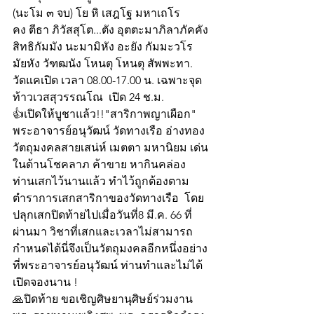
(นะโม ๓ จบ) โย หิ เสฎโฐ มหาเถโร
คง ตีธา ภิวัสสุโต...ตัง อุตตะมาภิลาภัคคัง
สิทธิกัมมัง นะมามิหัง อะยัง กัมมะวโร
มัยหัง วัฑฒนัง โหนตุ โหนตุ สัพพะทา.
วัดแคเปิด เวลา 08.00-17.00 น. เฉพาะจุด
ท้าวเวสสุวรรณโณ  เปิด 24 ช.ม.
👍เปิดให้บูชาแล้ว!!"สาริกาพญาเผือก" 
พระอาจารย์อนุวัฒน์ วัดทางเรือ อ่างทอง
วัตถุมงคลสายเสน่ห์ เมตตา มหานิยม เด่น
ในด้านโชคลาภ ค้าขาย หากินคล่อง
ท่านเสกไว้นานแล้ว ทำไว้ถูกต้องตาม
ตำราการเสกสาริกาของวัดทางเรือ  โดย
ปลุกเสกปิดท้ายไปเมื่อวันที่8 มี.ค. 66 ที่
ผ่านมา วิชาที่เสกและเวลาไม่สามารถ
กำหนดได้นี่จึงเป็นวัตถุมงคลอีกหนึ่งอย่าง
ที่พระอาจารย์อนุวัฒน์ ท่านทำและไม่ได้
เปิดจองนาน !
🙏ปิดท้าย ขอเชิญศิษยานุศิษย์ร่วมงาน