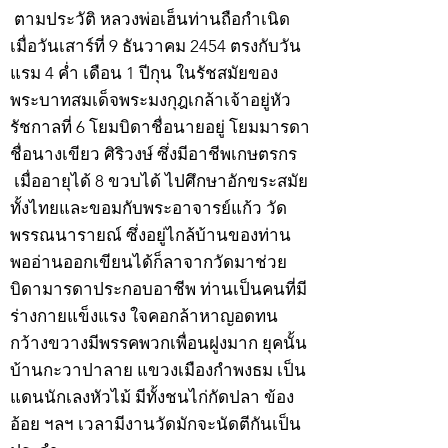
ตามประวัติ หลวงพ่อเฮ็นท่านถือกำเนิด
เมื่อวันเสาร์ที่ 9 ธันวาคม 2454 ตรงกับวัน
แรม 4 ค่ำ เดือน 1 ปีกุน ในรัชสมัยของ
พระบาทสมเด็จพระมงกุฎเกล้าเจ้าอยู่หัว
รัชกาลที่ 6 โยมบิดาชื่อนายอยู่ โยมมารดา
ชื่อนางเขียว ศิริวงษ์ ซึ่งมีอาชีพเกษตรกร
เมื่ออายุได้ 8 ขวบได้ ไปศึกษาอักขระสมัย
ทั้งไทยและขอมกับพระอาจารย์แก้ว วัด
พรรณนารายณ์ ซึ่งอยู่ไกล้บ้านของท่าน
พออ่านออกเขียนได้ก็ลาจากวัดมาช่วย
บิดามารดาประกอบอาชีพ ท่านเป็นคนที่มี
ร่างกายแข็งแรง ใจคอกล้าหาญอดทน
กว้างขวางมีพรรคพวกเพื่อนฝูงมาก ยุคนั้น
บ้านกะวาปาลาย แขวงเมืองกำพงธม เป็น
แดนนักเลงหัวไม้ มีทั้งชนไก่กัดปลา ข้อง
อ้อย ฯลฯ เวลามีงานวัดมักจะนัดตีกันเป็น