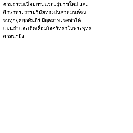
ตามธรรมเนียมพระนวกะผู้บวชใหม่ และ
ศึกษาพระธรรมวินัยท่องบ่นสวดมนต์จน
จบทุกยุคทุกคัมภีร์ มีอุตสาหะจดจำได้
แม่นยำและเกิดเลื่อมใสศรัทธาในพระพุทธ
ศาสนายิ่ง
สิ่งสำคัญได้ศึกษาเล่าเรียนในด้านคาถา
อาคมจนมีความชำนาญ เจนจัดด้านวิชา
แขนงต่างๆ ซึ่งได้รับการถ่ายทอดมาจาก
หลวงพ่อแก้ว วัดพรรณนารายณ์ ซึ่งเป็น
พระอุปัชฌาย์แล้ว ท่านจึงได้ตัดสินใจออก
ธุดงค์รอนแรมมาตามป่าและภูเขาเพื่อ
แสวงหาที่สงบวิเวกบำเพ็ญสมณธรรม และ
ปฏิบัติสมถวิปัสสนากัมมัฏฐาน
ต่อมาได้อยู่จำพรรษาที่ “วัดดอนทอง”
เมื่อปี 2479 ระหว่างจำพรรษาอยู่ที่นั่นได้
เป็นที่ศรัทธาของชาวบ้านดอนทองมาก
ด้วยมีศีลาจารวัตรงดงาม ครั้นเมื่อ หลวง