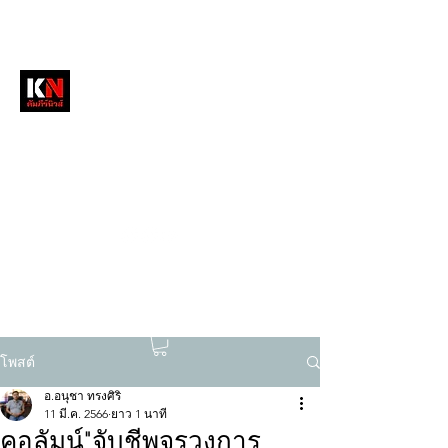
หนังสือพิมพ์คัมภีร์นิวส์
สื่อลึกวงการสงฆ์ เจาะตรงพระเครื่องดัง
tukompee07@gmail.com
0614034151
โพสต์
อ.อนุชา ทรงศิริ
11 มี.ค. 2566
ยาว 1 นาที
คอลัมน์"จับชีพจรวงการ