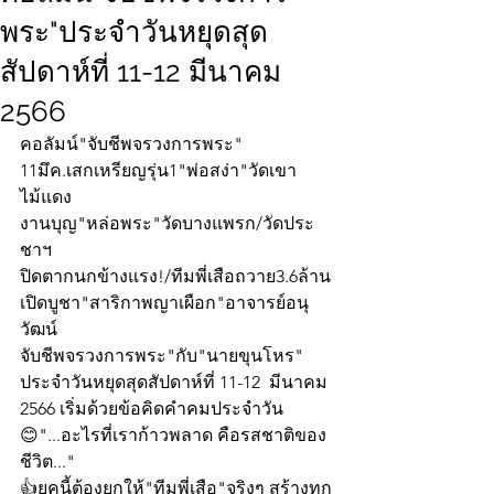
พระ"ประจำวันหยุดสุด
สัปดาห์ที่ 11-12 มีนาคม
2566
คอลัมน์"จับชีพจรวงการพระ"
11มึค.เสกเหรียญรุ่น1"พ่อสง่า"วัดเขา
ไม้แดง
งานบุญ"หล่อพระ"วัดบางแพรก/วัดประ
ชาฯ
ปิดตากนกข้างแรง!/ทีมพี่เสือถวาย3.6ล้าน
เปิดบูชา"สาริกาพญาเผือก"อาจารย์อนุ
วัฒน์
จับชีพจรวงการพระ"กับ"นายขุนโหร" 
ประจำวันหยุดสุดสัปดาห์ที่ 11-12  มีนาคม 
2566 เริ่มด้วยข้อคิดคำคมประจำวัน
😊"...อะไรที่เราก้าวพลาด คือรสชาติของ
ชีวิต..."
👍ยุคนี้ต้องยกให้"ทีมพี่เสือ"จริงๆ สร้างทุก