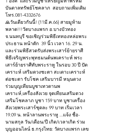
1 องค์  และร่วมบูชาเหรียญมหาพรหม
บันดาลทรัพย์โชคลาภ  สอบถามเพิ่มเติม 
โทร.081-4332676 
🙏วันเดียวกันนี้! (11มี.ค.66) สายมูห้าม
พลาด!!!วัดบางแพรก อ.บางบัวทอง 
จ.นนทบุรี ขอเชิญร่วมพิธีเททองหล่อพระ
ประธาน หน้าตัก  39 นิ้ว เวลา 16. 29 น.
และร่วมพิธีสวดรับส่งพระเสาร์ย้ายราศี  
พิธีเจริญพระพุทธมนต์นพเคราะห์ พระ
เสาร์ย้ายราศีทับพระราหู ในรอบ 30 ปี ปัด
เคราะห์ เสริมดวงชะตา สะเดาะเคราะห์
ต่อชะตา รับโชค เสริมบารมี หนุนดวง 
ร่วมบุญเทียนบูชาเทวดานพ
เคราะห์,เครื่องสังเวย จุดเทียนเสริมดวง 
เสริมโชคลาภ บูชา 159 บาท บูชาเครื่อง
สังเวยพระเสาร์ชุดละ 99 บาท เริ่มเวลา 
19.09 น. หน้าลานพระราหู ...แจ้ง ชื่อ-
นามสกุล วัน/เดือน/ปี เกิด/เวลาเกิด ร่วม
บุญออนไลน์ ธ.กรุงไทย: วัดบางแพรก เลข