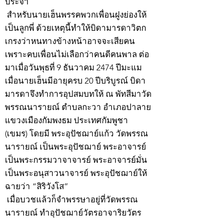
ประจำ
สำหรับนายเฮ็นพรรคพวกเพื่อนฝูงย่องให้
เป็นลูกพี่ ด้วยเหตุนี้ทำให้บิดามารดาวิตก
เกรงว่าหนทางข้างหน้าอาจจะเสียคน
เพราะคบเพื่อนไม่เลือกว่าคนดีคนพาล ต่อ
มาเมื่อวันพุธที่ 9 ธันวาคม 2474 ปีมะแม
เมื่อนายเฮ็นมีอายุครบ 20 ปีบริบูรณ์ บิดา
มารดาจึงทำการอุปสมบทให้ ณ พัทสีมาวัด
พรรณนารายณ์ ตำบลกะวา อำเภอปาลาย
แขวงเมืองกัมพงธม ประเทศกัมพูชา
(เขมร) โดยมี พระอุปัชฌาย์แก้ว วัดพรรณ
นารายณ์ เป็นพระอุปัชฌาย์ พระอาจารย์
เป็นพระกรรมวาจาจารย์ พระอาจารย์มั่น
เป็นพระอนุสาวนาจารย์ พระอุปัชฌาย์ให้
ฉายว่า “สิริวังโส”
เมื่อบวชแล้วก็จำพรรษาอยู่ที่วัดพรรณ
นารายณ์ ทำอุปัชฌาย์วัตรอาจาริยวัตร