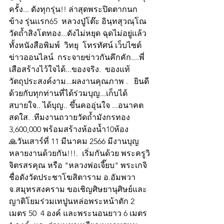
ครั้ง... ดังทุกรุ่น!! ล่าสุดพระปิดตากนก
ข้าง รุ่นเเรก65  หลวงปู่โต๊ะ อินฺทสุวณฺโณ 
วัดถ้ำสิงโตทอง...ดังไม่หยุด ฉุดไม่อยู่เเล้ว 
ทั้งหนังสือพิมพ์  วิทยุ  โทรทัศน์ เว็บไซต์ 
ข่าวออนไลน์  กระจายข่าวกันคึกคัก....พี่
เสือสร้างไว้ใจได้...ของจริง.  ของแท้  
วัตถุประสงค์งาม...ผลงานคุณภาพ .   ยินดี
ด้วยกับทุกท่านที่ได้ร่วมบุญ...เก็บได้
สบายใจ.. ได้บุญ.. ขึ้นคออุ่นใจ ...อนาคต
สดใส. .ทีมงานถวายวัดถ้ำมังกรทอง 
3,600,000 พร้อมสร้างห้องน้ำ10ห้อง
🙏วันเสาร์ที่ 11 มีนาคม 2566 มีงานบุญ
หลายงานด้วยกัน!!!.  เริ่มกันด้วย พระครูวิ
จิตรสรคุณ หรือ "หลวงพ่อเจี๊ยบ" พระเกจิ
ชื่อดังวัดประชาโฆสิตาราม อ.อัมพวา 
จ.สมุทรสงคราม ขอเชิญศิษยานุศิษย์และ
ญาติโยมร่วมเทปูนหล่อพระหน้าตัก 2 
เมตร 50  4 องค์ และพระนอนยาว 6 เมตร 