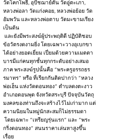
วัดโคกโพธิ์, อุปัชฌาย์ตัน วัดอู่ตะเภา,
หลวงพ่อลา วัดแก่งคอย, หลวงพ่อย้อย วัด
อัมพวัน และหลวงพ่อตาบ วัดมะขามเรียง
เป็นต้น
และยังมีพระสงฆ์ผู้ประพฤติดี ปฏิบัติชอบ
ข้อวัตรงดงามยิ่ง โดยเฉพาะวางอุเบกขา
ได้อย่างยอดเยี่ยม เปี่ยมด้วยความเมตตา
บารมีแก่คนทุกชั้นทุกกระดับอย่างเสมอ
ภาค พระสงฆ์รูปนั้นคือ “พระครูอรรถธร
รมาทร” หรือ ที่เรียกกันติดปากว่า “หลวง
พ่อเฮ็น แห่งวัดดอนทอง” ตำบลดงตะงาว
อำเภอดอนพุด จังหวัดสระบุรี ปัจจุบันวัตถุ
มงคลของท่านถึงจะสร้างไว้ไม่เก่ามาก แต่
ความนิยมในหมู่นักสะสมก็ไม่ธรรมดา
โดยเฉพาะ “เหรียญรุ่นแรก” และ “พระ
กริ่งดอนทอง” สนนราคาเล่นหาสูงขึ้น
เรื่อย