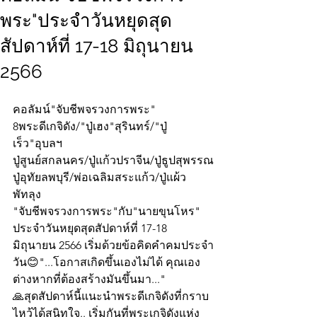
พระ"ประจำวันหยุดสุด
สัปดาห์ที่ 17-18 มิถุนายน
2566
คอลัมน์"จับชีพจรวงการพระ"
8พระดีเกจิดัง/"ปู่เฮง"สุรินทร์/"ปู่
เร็ว"อุบลฯ
ปู่สูนย์สกลนคร/ปู่แก้วปราจีน/ปู่ธูปสุพรรณ
ปู่อุทัยลพบุรี/พ่อเฉลิมสระแก้ว/ปู่แผ้ว
พัทลุง
"จับชีพจรวงการพระ"กับ"นายขุนโหร" 
ประจำวันหยุดสุดสัปดาห์ที่ 17-18 
มิถุนายน 2566 เริ่มด้วยข้อคิดคำคมประจำ
วัน😊"...โอกาสเกิดขึ้นเองไม่ได้ คุณเอง
ต่างหากที่ต้องสร้างมันขึ้นมา..."
🙏สุดสัปดาห์นี้แนะนำพระดีเกจิดังที่กราบ
ไหว้ได้สนิทใจ.. เริ่มกันที่พระเกจิดังแห่ง