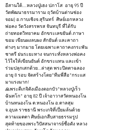
อีสานใต้....หลวงปู่เฮง ปภาโส  อายุ 95 ปี 
วัดพัฒนาธรรมาราม ฤวัดบ้านด่านช่อง
จอม) อ.กาบเชิงจ.สุรินทร์  ศิษย์เอกหลวง
พ่อคง วัดวังสรรพรส จันทบุรี ที่ได้รับ
ถ่ายทอดวิทยาคม อักขระเลขยันต์ ภาษา
ขอม เขียนผงลบผง สักยันต์ และคาถา
ต่างๆ มากมาย โดยเฉพาะคาถาคงกระพัน
ชาตรี ย่นระยะทาง จนกระทั่งหลวงพ่อคง
ไว้ใจให้เขียนยันต์ อักขระแทน และเข้า
ร่วมปลุกเสกด้วย...ล่าสุด พระปิดตาฉลอง
อายุ 8 รอบ จัดสร้างโดย"ทีมพี่สือ"กระแส
มาแรงมาก!
🙏พระดีเกจิดังเมืองดอกบัว"หลวงปู่เร็ว 
ฉันทโก" อายุ 82 ปี เจ้าอาวาสวัดหนองโน 
บ้านหนองโน ต.หนองโน อ.ตาลสุม 
จ.อุบล ราชธานี พระเกจิที่เปี่ยมล้นด้วย
ความเมตตา ศิษย์เอกสืบสายธรรมรูป
สุดท้ายของพระวิปัสสนาจารย์ชื่อดัง หลวง