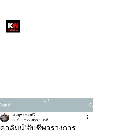
หนังสือพิมพ์คัมภีร์นิวส์
สื่อลึกวงการสงฆ์ เจาะตรงพระเครื่องดัง
tukompee07@gmail.com
0614034151
โพสต์
อ.อนุชา ทรงศิริ
18 มิ.ย. 2566
ยาว 1 นาที
คอลัมน์"จับชีพจรวงการ