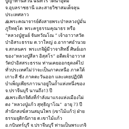
ปู่ญาท่านสวน ฉันทโร วัดนาอุดม 
จ.อุบลราชธานี และสายวิชาสมเด็จลุน 
ประเทศลาว
🙏พระคณาจารย์ดังสายพระป่าหลวงปู่มั่น 
ภูริทตฺโต  พระครูธรรมคุณาธร หรือ 
"หลวงปู่สูนย์ จันทวัณโณ ” เจ้าอาวาสวัด
ป่าอิสระธรรม ต.วาใหญ่ อ.อากาศอำนวย 
จ.สกลนคร  พระเกจิผู้มีวาจาสิทธิ์ ศิษย์เอก
ของ“หลวงปู่สีลา อิสฺสโร” อดีตเจ้าอาวาส
วัดป่าอิสสระธรรม ท่านเคยออกธุดงค์ไป
ทั่วประเทศไม่ว่าจะเป็นภาคเหนือ ภาคใต้ 
เกาะสี ชัง ภาคตะวันออก และเคยปฏิบัติ
บำเพ็ญเพียรภาวนาอยู่ในถ้ำแห่งหนึ่งของ 
จ.ปราจีนบุรี นานถึง13 ปี
🙏พระดีเกจิดังที่กำลังมาแรงแห่งเมืองไผ่
ตง "หลวงปู่แก้ว สุทฺธิญาโณ"  อายุ 73 ปี 
สำนักสงฆ์สวนสมุนไพร (เขาไม้แก้ว) ฝ่าย
ธรรมยุติกนิกาย ต.เขาไม้แก้ว 
อ.กบินทร์บุรี จ.ปราจีนบุรี ท่านเป็นพระเกจิ