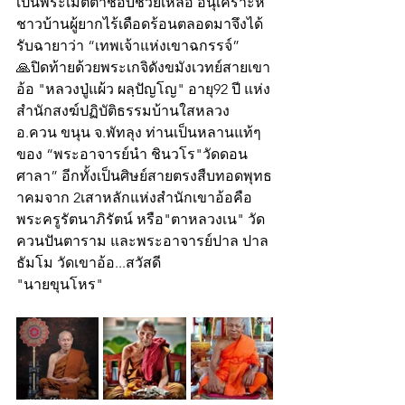
เป็นพระเมตตาชอบช่วยเหลือ อนุเคราะห์
ชาวบ้านผู้ยากไร้เดือดร้อนตลอดมาจึงได้
รับฉายาว่า “เทพเจ้าแห่งเขาฉกรรจ์”
🙏ปิดท้ายด้วยพระเกจิดังขมังเวทย์สายเขา
อ้อ "หลวงปู่แผ้ว ผลฺปัญโญ" อายุ92 ปี แห่ง
สำนักสงฆ์ปฏิบัติธรรมบ้านใสหลวง 
อ.ควน ขนุน จ.พัทลุง ท่านเป็นหลานแท้ๆ
ของ “พระอาจารย์นำ ชินวโร"วัดดอน
ศาลา” อีกทั้งเป็นศิษย์สายตรงสืบทอดพุทธ
าคมจาก 2เสาหลักแห่งสำนักเขาอ้อคือ 
พระครูรัตนาภิรัตน์ หรือ"ตาหลวงเน" วัด
ควนปันตาราม และพระอาจารย์ปาล ปาล
ธัมโม วัดเขาอ้อ...สวัสดี
"นายขุนโหร"