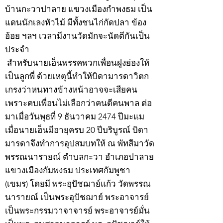
บ้านกะวาปาลาย แขวงเมืองกำพงธม เป็น
แดนนักเลงหัวไม้ มีทั้งชนไก่กัดปลา ข้อง
อ้อย ฯลฯ เวลามีงานวัดมักจะนัดตีกันเป็น
ประจำ
สำหรับนายเฮ็นพรรคพวกเพื่อนฝูงย่องให้
เป็นลูกพี่ ด้วยเหตุนี้ทำให้บิดามารดาวิตก
เกรงว่าหนทางข้างหน้าอาจจะเสียคน
เพราะคบเพื่อนไม่เลือกว่าคนดีคนพาล ต่อ
มาเมื่อวันพุธที่ 9 ธันวาคม 2474 ปีมะแม
เมื่อนายเฮ็นมีอายุครบ 20 ปีบริบูรณ์ บิดา
มารดาจึงทำการอุปสมบทให้ ณ พัทสีมาวัด
พรรณนารายณ์ ตำบลกะวา อำเภอปาลาย
แขวงเมืองกัมพงธม ประเทศกัมพูชา
(เขมร) โดยมี พระอุปัชฌาย์แก้ว วัดพรรณ
นารายณ์ เป็นพระอุปัชฌาย์ พระอาจารย์
เป็นพระกรรมวาจาจารย์ พระอาจารย์มั่น