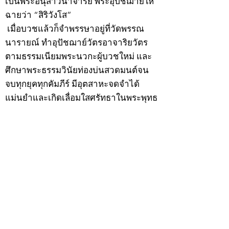
เป็นพระอนุสาวนาจารย์ พระอุปัชฌาย์ให้
ฉายว่า “สิริวังโส”
เมื่อบวชแล้วก็จำพรรษาอยู่ที่วัดพรรณ
นารายณ์ ทำอุปัชฌาย์วัตรอาจาริยวัตร
ตามธรรมเนียมพระนวกะผู้บวชใหม่ และ
ศึกษาพระธรรมวินัยท่องบ่นสวดมนต์จน
จบทุกยุคทุกคัมภีร์ มีอุตสาหะจดจำได้
แม่นยำและเกิดเลื่อมใสศรัทธาในพระพุทธ
ศาสนายิ่ง
สิ่งสำคัญได้ศึกษาเล่าเรียนในด้านคาถา
อาคมจนมีความชำนาญ เจนจัดด้านวิชา
แขนงต่างๆ ซึ่งได้รับการถ่ายทอดมาจาก
หลวงพ่อแก้ว วัดพรรณนารายณ์ ซึ่งเป็น
พระอุปัชฌาย์แล้ว ท่านจึงได้ตัดสินใจออก
ธุดงค์รอนแรมมาตามป่าและภูเขาเพื่อ
แสวงหาที่สงบวิเวกบำเพ็ญสมณธรรม และ
ปฏิบัติสมถวิปัสสนากัมมัฏฐาน