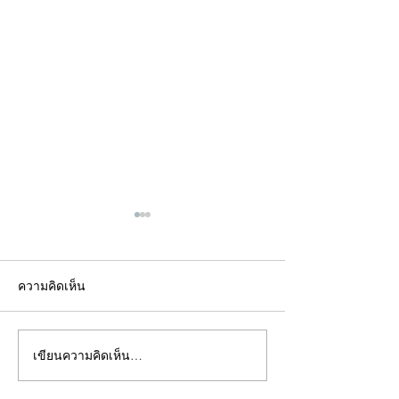
ความคิดเห็น
เขียนความคิดเห็น…
คอลัมน์"จับชีพจรวงการ
คอลัมน์"จับชีพจ
พระ"ประจำพุธที่ 29
พระ"ประจำอังคาร