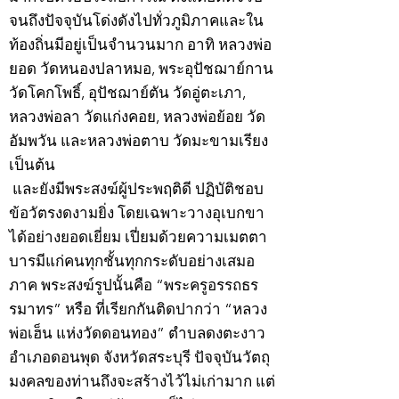
จนถึงปัจจุบันโด่งดังไปทั่วภูมิภาคและใน
ท้องถิ่นมีอยู่เป็นจำนวนมาก อาทิ หลวงพ่อ
ยอด วัดหนองปลาหมอ, พระอุปัชฌาย์กาน
วัดโคกโพธิ์, อุปัชฌาย์ตัน วัดอู่ตะเภา,
หลวงพ่อลา วัดแก่งคอย, หลวงพ่อย้อย วัด
อัมพวัน และหลวงพ่อตาบ วัดมะขามเรียง
เป็นต้น
และยังมีพระสงฆ์ผู้ประพฤติดี ปฏิบัติชอบ
ข้อวัตรงดงามยิ่ง โดยเฉพาะวางอุเบกขา
ได้อย่างยอดเยี่ยม เปี่ยมด้วยความเมตตา
บารมีแก่คนทุกชั้นทุกกระดับอย่างเสมอ
ภาค พระสงฆ์รูปนั้นคือ “พระครูอรรถธร
รมาทร” หรือ ที่เรียกกันติดปากว่า “หลวง
พ่อเฮ็น แห่งวัดดอนทอง” ตำบลดงตะงาว
อำเภอดอนพุด จังหวัดสระบุรี ปัจจุบันวัตถุ
มงคลของท่านถึงจะสร้างไว้ไม่เก่ามาก แต่