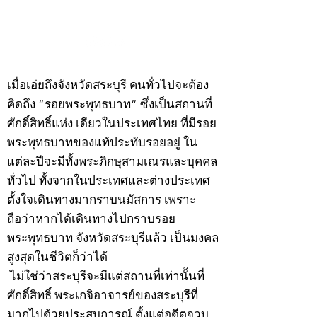
กรกฎาคม 2569
กรกฎาคม 2569
©2020 by kampeenews. Proudly created with Wix.com
เมื่อเอ่ยถึงจังหวัดสระบุรี คนทั่วไปจะต้อง
คิดถึง “รอยพระพุทธบาท” ซึ่งเป็นสถานที่
ศักดิ์สิทธิ์แห่ง เดียวในประเทศไทย ที่มีรอย
พระพุทธบาทของแท้ประทับรอยอยู่ ใน
แต่ละปีจะมีทั้งพระภิกษุสามเณรและบุคคล
ทั่วไป ทั้งจากในประเทศและต่างประเทศ
ตั้งใจเดินทางมากราบนมัสการ เพราะ
ถือว่าหากได้เดินทางไปกราบรอย
พระพุทธบาท จังหวัดสระบุรีแล้ว เป็นมงคล
สูงสุดในชีวิตก็ว่าได้
ไม่ใช่ว่าสระบุรีจะมีแต่สถานที่เท่านั้นที่
ศักดิ์สิทธิ์ พระเกจิอาจารย์ของสระบุรีที่
มากไปด้วยประสบการณ์ ตั้งแต่อดีตจวบ