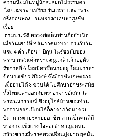
ความนิยมในหมู่นักสะสมก็ไม่ธรรมดา
โดยเฉพาะ “เหรียญรุ่นแรก” และ “พระ
กริ่งดอนทอง” สนนราคาเล่นหาสูงขึ้น
เรื่อย
ตามประวัติ หลวงพ่อเฮ็นท่านถือกำเนิด
เมื่อวันเสาร์ที่ 9 ธันวาคม 2454 ตรงกับวัน
แรม 4 ค่ำ เดือน 1 ปีกุน ในรัชสมัยของ
พระบาทสมเด็จพระมงกุฎเกล้าเจ้าอยู่หัว
รัชกาลที่ 6 โยมบิดาชื่อนายอยู่ โยมมารดา
ชื่อนางเขียว ศิริวงษ์ ซึ่งมีอาชีพเกษตรกร
เมื่ออายุได้ 8 ขวบได้ ไปศึกษาอักขระสมัย
ทั้งไทยและขอมกับพระอาจารย์แก้ว วัด
พรรณนารายณ์ ซึ่งอยู่ไกล้บ้านของท่าน
พออ่านออกเขียนได้ก็ลาจากวัดมาช่วย
บิดามารดาประกอบอาชีพ ท่านเป็นคนที่มี
ร่างกายแข็งแรง ใจคอกล้าหาญอดทน
กว้างขวางมีพรรคพวกเพื่อนฝูงมาก ยุคนั้น