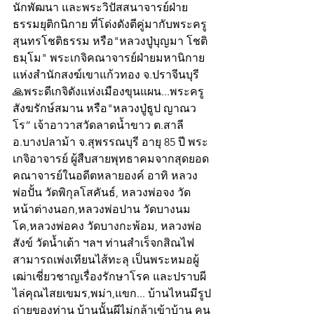
นักพัฒนา และพระวิปัสสนาจารย์ฝ่าย
ธรรมยุติกนิกาย ที่โด่งดังตีคู่มากับพระครู
สุนทรโชติธรรม หรือ"หลวงปู่บุญมา โชติ
ธมฺโม" พระเกจิคณาจารย์ฝ่ายมหานิกาย 
แห่งสำนักสงฆ์เขาแก้วทอง จ.ปราจีนบุรี
🙏พระดีเกจิดังแห่งเมืองขุนแผน...พระครู
สังฆรักษ์สมาน หรือ"หลวงปู่ธูป ญาณว
โร” เจ้าอาวาสวัดลาดน้ำขาว ต.สาลี 
อ.บางปลาม้า จ.สุพรรณบุรี อายุ 85 ปี พระ
เกจิอาจารย์ ผู้สืบสายพุทธาคมจากสุดยอด
คณาจารย์ในอดีตหลายองค์ อาทิ หลวง
พ่อปั้น วัดพิกุลโสคันธ์, หลวงพ่อจง วัด
หน้าต่างนอก,หลวงพ่อปาน วัดบางนม
โค,หลวงพ่อคง วัดบางกะพ้อม, หลวงพ่อ
สังข์ วัดน้ำเต้า ฯลฯ ท่านสำเร็จกสิณไฟ 
สามารถเพ่งเทียนไส้ทะลุ เป็นพระหมอผู้
เฒ่าเชี่ยวชาญเรื่องรักษาโรค และปราบผี 
ไล่คุณไสยเขมร,พม่า,แขก... บ้านไหนมีรูป
ถ่ายของท่าน บ้านนั้นผีไม่กล้าเข้าบ้าน คน