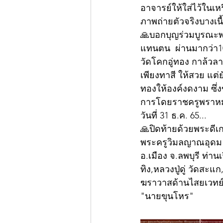
อาจารย์ให้ใส่ไว้ในเหร
ภาพถ่ายตัวจริงบางเนื
🙏บอกบุญร่วมบูรณะพร
แทนตน  ผ่านมากว่า10 
วัดโคกอู่ทอง กาล้ว
เพียงทาสี ให้สวย แต่ย
ทองให้องค์งดงาม ซึ่
การโดยราชครูพราหมณ
วันที่ 31 ธ.ค. 65...
🙏ปิดท้ายด้วยพระดีเกจ
พระครูวิมลญาณอุดม 
อ.เมือง จ.ลพบุรี ท่
ทิง,หลวงปู่ดู่ วัดส
ฆราวาสด้านไสยเวทย์
"นายขุนโหร"