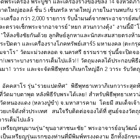
ะเครื่อง พระบูชา และเครื่องรางของขลัง 14 จังหวัดภาคใต
าดใหญ่ฮอลล์ ชั้น 5 เซ็นทรัล หาดใหญ่ ภายในงานพบกับ ร
ะเครื่อง กว่า 2,000 รายการ รับน้ำมนต์จากพระอาจารย์สม
ะตรวจเช็กพระจากอาจารย์"หยก สวนกวางตุ้ง" งานนี้มี"โ
"ให้ลงชิงชัยกันด้วย ลูกศิษย์ลูกหาและนักสะสมสายตรงห้
ระปิดตา และเครื่องรางโภคทรัพย์เสาร์5 มหามงคล (ตะกรุด-
จาโร" วัดมะม่วงตลอด จ.นครศรี ธรรมราช รุ่นนี้จะปิดจองวั
ช้า!เพราะบางรายการเต็มไปแล้ว!! วัตถุมงคลได้ประกอบพิธีอ
ผ่านมา1 วาระ และจะจัดพิธีพุทธาภิเษกใหญ่อีก 2 วาระ รับวัตถ
ัคคสาโร รุ่น"รวยแปดทิศ"  พิธีพุทธาเทวาภิเษกวาระสุดท้าย
. ที่วัดมาบตาพุด หลังพิธีรับพระได้เลย! สำหรับพิธีพุทธาเท
5 ที่วัดหนองแดง (หลวงปู่ขำ) จ.มหาสารคาม  โดยมี สมเด็จเจ้
ยเกจิดังทั่วประเทศ   สนใจรีบติดต่อจองได้ที่ ศูนย์จองวัตถ
ารเต็มไปแล้ว
...เหรียญหนุมานรุ่น“ขุนอาสาชนะชัย” พระอาจารย์อนุวัฒน์ 
อเป็นเหรียญรุ่นแรกของท่านที่มีพิมพ์ทรงงดงาม อีกทั้งอักขระ