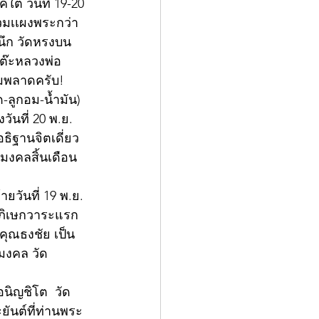
้ วันที่ 19-20 
วมเเผงพระกว่า 
นึก วัดหรงบน 
ต๊ะหลวงพ่อ
ามพลาดครับ!
ลูกอม-น้ำมัน) 
นที่ 20 พ.ย. 
ธิฐานจิตเดี่ยว
ุมงคลสิ้นเดือน
วันที่ 19 พ.ย. 
วาภิเษกวาระแรก
าคุณธงชัย เป็น
ุมงคล วัด
อนิญชิโต  วัด
ยันต์ที่ท่านพระ