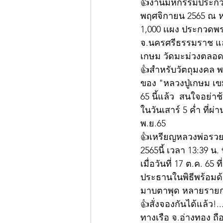
👍งานมหกรรมประกวดพร
พฤศจิกายน 2565 ณ ห
1,000 เเผง ประกวดพร
จ.นครศรีธรรมราช แล
เกษม วัดมะม่วงตลอด
👍สำหรับวัตถุมงคล พ
ของ "หลวงปู่เกษม เขม
65 นี้แล้ว  สนใจอย่า
ในวันเสาร์ 5 ค่ำ ที่
พ.ย.65 
👍เหรียญหลวงพ่อรวย อ
2565นี้ เวลา 13:39 น
เมื่อวันที่ 17 ต.ค. 6
ประธานในพิธีพร้อมด้ว
มาบตาพุด หลายรายก
👍สั่งจองกันได้แล้ว!
ทางเรือ จ.อ่างทอง ถื