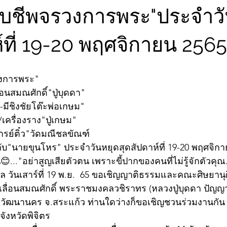
จับชีพจรวงการพระ"ประจำว
์ที่ 19-20 พฤศจิกายน 2565
วงการพระ"
่อนสมณศักดิ์"ปู่บุดดา"
ีชิงชัยโต๊ะพ่อเกษม"
/เครื่องราง"ปู่เกษม"
ารย์ติ๋ว"วัดมณีชลขัณฑ์
บ"นายขุนโหร" ประจำวันหยุดสุดสัปดาห์ที่ 19-20 พฤศจิกายน
..."อย่าสูญเสียตัวตน เพราะขี้ปากของคนที่ไม่รู้จักตัวคุณ.
ล วันเสาร์ที่ 19 พ.ย.  65 ขอเชิญญาติธรรมและคณะศิษยานุศ
ื่อนสมณศักดิ์ พระราชมงคลวชิราทร (หลวงปู่บุดดา ปัญญา
.วัฒนานคร จ.สระแก้ว ท่านใดว่างก็ขอเชิญชวนร่วมงานกัน 
จังหวัดพิจิตร