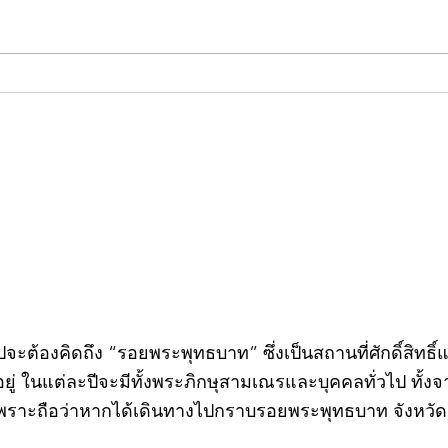
คอลัมน์"จับชีพจรวงการ
คอลั
พระ"ประจำพุธที่ 29 กรกฎาคม
พระ"
2569
กรก
วไปจะต้องคิดถึง “รอยพระพุทธบาท” ซึ่งเป็นสถานที่ศักดิ์สิทธ
่ ในแต่ละปีจะมีทั้งพระภิกษุสามเณรและบุคคลทั่วไป ทั
พราะถือว่าหากได้เดินทางไปกราบรอยพระพุทธบาท จังหวัดสร