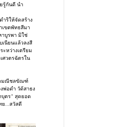
รู้กันดี นำ
ำริให้จัดสร้าง
ณาเขตพัทธสีมา
าบูรพา มิใช่
ยบเนียนแล้วลงสี
่ระหว่างเตรียม
าเศวตรฉัตรใน
ดมณีชลขัณฑ์ 
งพ่อดำ วัด้สาธง
ิกบุตร" สุดยอด
...สวัสดี