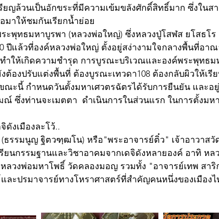
ียญล้วนเป็นอักขระที่มีความเข้มขลังศักดิ์สิทธิ์มาก ซึ่งในสาย
้อมาให้ชมกันเรียกน้ำย่อย
ะพุทธมหาบูรพา (หลวงพ่อใหญ่) ซึ่งหลวงปู่โสฬส ยโสธโร ด
ปีแล้วที่องค์หลวงพ่อใหญ่ ตั้งอยู่สง่างามใจกลางพื้นที่อา
ลาทำให้เกิดความชำรุด การบูรณะบริเวณและองค์พระพุทธมห
ังต้องปรับแต่งพื้นที่ ต้องบูรณะเทวดา108 ต้องกลับผิวให้เรี
งขณะนี้ กำหนดวันตั้งมหาเศวตรฉัตรได้รับการยืนยัน และอยู
์ ซึ่งท่านจะเมตตา  ดำเนินการในส่วนแรก ในการตั้งมห
ิดังเมืองละโว้.. 
(ธรรมนูญ ฐิตวฑฺฒโน) หรือ"พระอาจารย์ติ๋ว" เจ้าอาวาสวั
านเรียนกรรมฐานและวิชาอาคมจากเดจิดังหลายองค์ อาทิ หลว
ะแก,หลวงพ่อมหาโพธิ์ วัดคลองมอญ รวมทั้ง "อาจารย์เทพ สาร
และปรมาจารย์ทางโหราศาสตร์ที่สำคัญคนหนึ่งของเมืองไทย