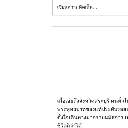
เขียนความคิดเห็น…
คอลัมน์"จับชีพจรวงการ
พระ"ประจำพฤหัสบดีที่ 30
กรกฎาคม 2569
เมื่อเอ่ยถึงจังหวัดสระบุรี คนทั่
พระพุทธบาทของแท้ประทับรอยอยู
ตั้งใจเดินทางมากราบนมัสการ เ
ชีวิตก็ว่าได้