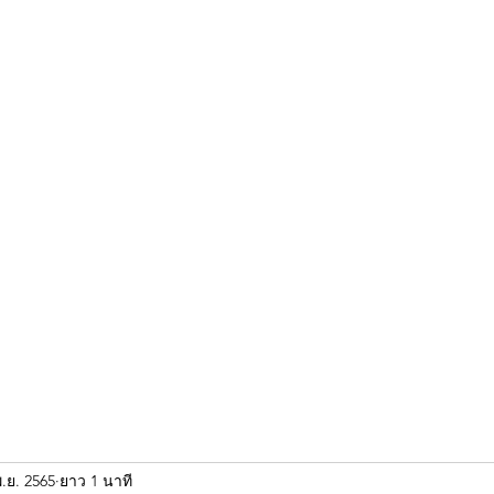
ขุนแผน khun paen
พระเก่าใหม่ยอดนิยม
ร้านพระเอกคัมภีร์
พระกริ
.ย. 2565
ยาว 1 นาที