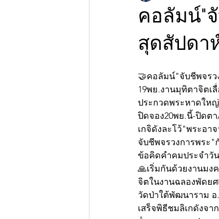
คอลัมน์"
สุดสัปดาห
🤝คอลัมน์"จับชีพจร
19พย.งานมุทิตาจิตเลื
ประกวดพระหาดใหญ่-ม
ปิดจอง20พย.นี้-ปิดตา
เกจิดังละโว้"พระอาจ
จับชีพจรวงการพระ"กั
ข้อคิดคำคมประจำวัน😊
🙏เริ่มกันด้วยงานมงค
จิตในงานฉลองพัดยศเล
วัดป่าใต้พัฒนาราม อ
เสร็จพิธีชมลิเกดังจาก