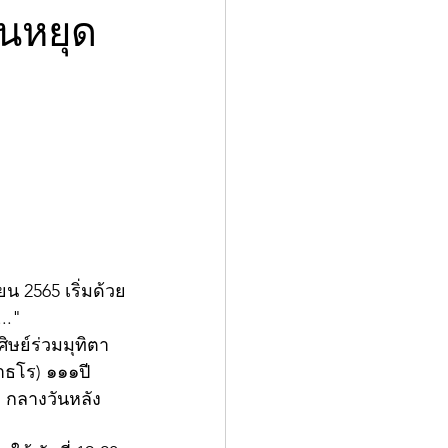
ันหยุด
 2565 เริ่มด้วย
.."
ิษย์ร่วมมุทิตา
ธโร) ๑๑๑ปี   
 กลางวันหลัง