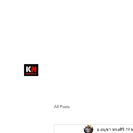
tukompee07@gmail.com
0614034151
หน้าหลัก
พระ
หนังสือพิมพ์คัมภีร์นิ
วส์
สื่อลึกวงการสงฆ์ เจาะตรงพระเครื่อง
ดัง
All Posts
อ.อนุชา ทรงศิริ
19 พ