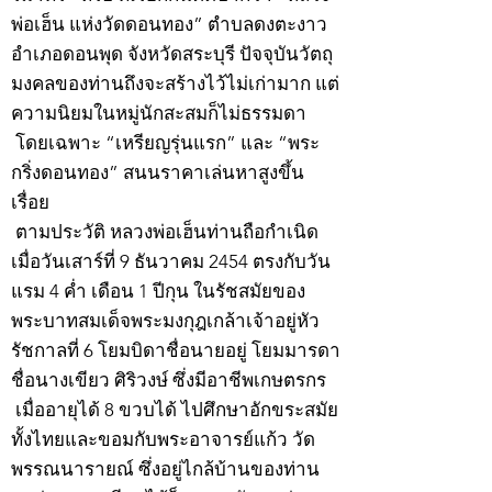
พ่อเฮ็น แห่งวัดดอนทอง” ตำบลดงตะงาว
อำเภอดอนพุด จังหวัดสระบุรี ปัจจุบันวัตถุ
มงคลของท่านถึงจะสร้างไว้ไม่เก่ามาก แต่
ความนิยมในหมู่นักสะสมก็ไม่ธรรมดา
โดยเฉพาะ “เหรียญรุ่นแรก” และ “พระ
กริ่งดอนทอง” สนนราคาเล่นหาสูงขึ้น
เรื่อย
ตามประวัติ หลวงพ่อเฮ็นท่านถือกำเนิด
เมื่อวันเสาร์ที่ 9 ธันวาคม 2454 ตรงกับวัน
แรม 4 ค่ำ เดือน 1 ปีกุน ในรัชสมัยของ
พระบาทสมเด็จพระมงกุฎเกล้าเจ้าอยู่หัว
รัชกาลที่ 6 โยมบิดาชื่อนายอยู่ โยมมารดา
ชื่อนางเขียว ศิริวงษ์ ซึ่งมีอาชีพเกษตรกร
เมื่ออายุได้ 8 ขวบได้ ไปศึกษาอักขระสมัย
ทั้งไทยและขอมกับพระอาจารย์แก้ว วัด
พรรณนารายณ์ ซึ่งอยู่ไกล้บ้านของท่าน