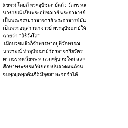
(เขมร) โดยมี พระอุปัชฌาย์แก้ว วัดพรรณ
นารายณ์ เป็นพระอุปัชฌาย์ พระอาจารย์
เป็นพระกรรมวาจาจารย์ พระอาจารย์มั่น
เป็นพระอนุสาวนาจารย์ พระอุปัชฌาย์ให้
ฉายว่า “สิริวังโส”
เมื่อบวชแล้วก็จำพรรษาอยู่ที่วัดพรรณ
นารายณ์ ทำอุปัชฌาย์วัตรอาจาริยวัตร
ตามธรรมเนียมพระนวกะผู้บวชใหม่ และ
ศึกษาพระธรรมวินัยท่องบ่นสวดมนต์จน
จบทุกยุคทุกคัมภีร์ มีอุตสาหะจดจำได้
แม่นยำและเกิดเลื่อมใสศรัทธาในพระพุทธ
ศาสนายิ่ง
สิ่งสำคัญได้ศึกษาเล่าเรียนในด้านคาถา
อาคมจนมีความชำนาญ เจนจัดด้านวิชา
แขนงต่างๆ ซึ่งได้รับการถ่ายทอดมาจาก
หลวงพ่อแก้ว วัดพรรณนารายณ์ ซึ่งเป็น