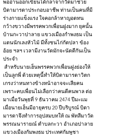
พออ่านออกเขียนได้ก็ลาจากวัดมาช่วย
บิดามารดาประกอบอาชีพ ท่านเป็นคนที่มี
ร่างกายแข็งแรง ใจคอกล้าหาญอดทน
กว้างขวางมีพรรคพวกเพื่อนฝูงมาก ยุคนั้น
บ้านกะวาปาลาย แขวงเมืองกำพงธม เป็น
แดนนักเลงหัวไม้ มีทั้งชนไก่กัดปลา ข้อง
อ้อย ฯลฯ เวลามีงานวัดมักจะนัดตีกันเป็น
ประจำ
สำหรับนายเฮ็นพรรคพวกเพื่อนฝูงย่องให้
เป็นลูกพี่ ด้วยเหตุนี้ทำให้บิดามารดาวิตก
เกรงว่าหนทางข้างหน้าอาจจะเสียคน
เพราะคบเพื่อนไม่เลือกว่าคนดีคนพาล ต่อ
มาเมื่อวันพุธที่ 9 ธันวาคม 2474 ปีมะแม
เมื่อนายเฮ็นมีอายุครบ 20 ปีบริบูรณ์ บิดา
มารดาจึงทำการอุปสมบทให้ ณ พัทสีมาวัด
พรรณนารายณ์ ตำบลกะวา อำเภอปาลาย
แขวงเมืองกัมพงธม ประเทศกัมพูชา