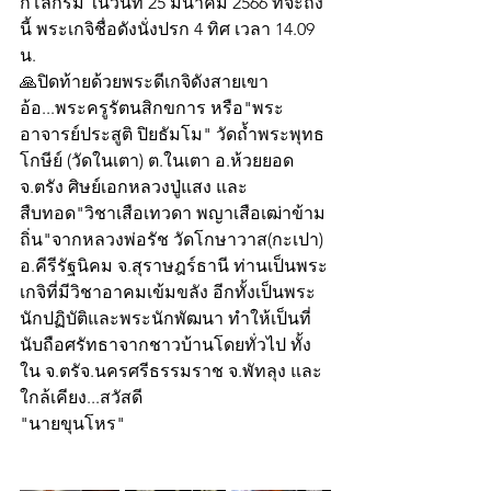
กิโลกรัม ในวันที่ 25 มีนาคม 2566 ที่จะถึง
นี้ พระเกจิชื่อดังนั่งปรก 4 ทิศ เวลา 14.09 
น.
🙏ปิดท้ายด้วยพระดีเกจิดังสายเขา
อ้อ...พระครูรัตนสิกขการ หรือ"พระ
อาจารย์ประสูติ ปิยธัมโม" วัดถ้ำพระพุทธ
โกษีย์ (วัดในเตา) ต.ในเตา อ.ห้วยยอด 
จ.ตรัง ศิษย์เอกหลวงปู่แสง และ
สืบทอด"วิชาเสือเทวดา พญาเสือเฒ่าข้าม
ถิ่น"จากหลวงพ่อรัช วัดโกษาวาส(กะเปา) 
อ.คีรีรัฐนิคม จ.สุราษฎร์ธานี ท่านเป็นพระ
เกจิที่มีวิชาอาคมเข้มขลัง อีกทั้งเป็นพระ
นักปฏิบัติและพระนักพัฒนา ทำให้เป็นที่
นับถือศรัทธาจากชาวบ้านโดยทั่วไป ทั้ง
ใน จ.ตรัจ.นครศรีธรรมราช จ.พัทลุง และ
ใกล้เคียง...สวัสดี
"นายขุนโหร"