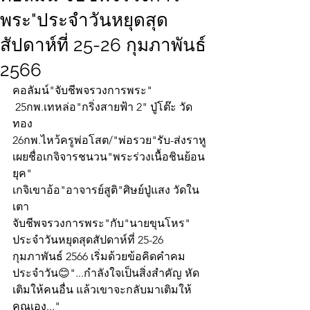
พระ"ประจำวันหยุดสุด
สัปดาห์ที่ 25-26 กุมภาพันธ์
2566
คอลัมน์"จับชีพจรวงการพระ"
 25กพ.เทหล่อ"กริ่งสายฟ้า 2" ปู่โต๊ะ วัด
ทอง
26กพ.ไหว้ครูพ่อโสต/"พ่อรวย"รับ-ส่งราหู
เผยชื่อเกจิจารชนวน"พระร่วงเนื้อชินย้อน
ยุค"
เกจิเขาอ้อ"อาจารย์สูติ"ศิษย์ปู่แสง วัดใน
เตา
จับชีพจรวงการพระ"กับ"นายขุนโหร" 
ประจำวันหยุดสุดสัปดาห์ที่ 25-26 
กุมภาพันธ์ 2566 เริ่มด้วยข้อคิดคำคม
ประจำวัน😊"...กำลังใจเป็นสิ่งสำคัญ หัด
เติมให้คนอื่น แล้วเขาจะกลับมาเติมให้
คุณเอง..."