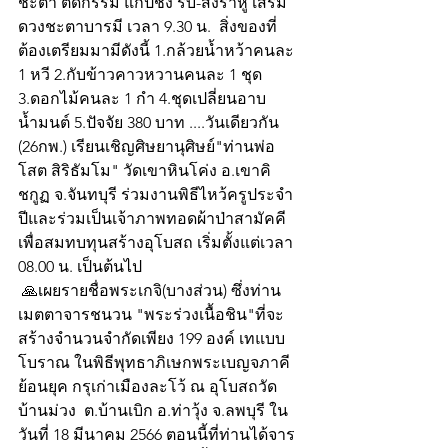
ชะตา ตัดกรรม แก้ปีชง รับ-ส่งราหู เสริม
ดวงชะตาบารมี เวลา 9.30 น.  สิ่งของที่
ต้องเตรียมมามีดังนี้ 1.กล้วยน้ำหว้าคนละ 
1 หวี 2.กับข้าวคาวหวานคนละ 1 ชุด 
3.ดอกไม้คนละ 1 กำ 4.ชุดเปลี่ยนอาบ
น้ำมนต์ 5.ปัจจัย 380 บาท ....วันเดียวกัน 
(26กพ.) เรียนเชิญศิษยานุศิษย์"ท่านพ่อ
โสต สิริธัมโม" วัดเขาหินโค่ง อ.เขาคิ
ชกูฏ จ.จันทบุรี ร่วมงานพิธีไหว้ครูประจำ
ปีและร่วมเป็นเจ้าภาพทอดผ้าป่าสามัคคี  
เพื่อสมทบทุนสร้างอุโบสถ เริ่มตั้งแต่เวลา 
08.00 น. เป็นต้นไป
 🙏เผยรายชื่อพระเกจิ(บางส่วน) ซึ่งท่าน
เมตตาจารชนวน "พระร่วงเนื้อชิน"ที่จะ
สร้างจำนวนจำกัดเพียง 199 องค์ เทแบบ
โบราณ ในพิธีพุทธาภิเษกพระเบญจภาคี 
ย้อนยุค กรุเก่าเมืองละโว้ ณ อุโบสถวัด
บ้านม่วง  ต.บ้านเบิก อ.ท่าวุ้ง จ.ลพบุรี ใน
วันที่ 18 มีนาคม 2566 ตอนนี้ที่ท่านได้จาร