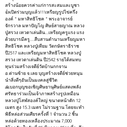
สร้างน้อยควรค่าแก่การสะสมและบูชา 
👍เปิดร่วมบุญแล้ว!!!เหรียญรูปไข่ครึ่ง
องค์ " มหาสิทธิโชค " พระอาจารย์
จักรวาล มหาปัญโญ ศิษย์สายญาณ หลวง
ปู่สรวง เทวดาเล่นดิน...เหรียญครูแรง แรง
ด้วยบารมีครู....สืบสานตำนานเหรียญมหา
สิทธิโชค หลวงปู่เทียม วัดกษัตราธิราช 
ปี2517 และเหรียญมหาสิทธิโชค หลวงปู่
สรวง เทวดาเล่นดิน ปี2542 รายได้สมทบ
ทุนร่วมสร้างเจดีย์วัดบ้านกกจาน​ 
อ.ด่านซ้าย​ จ.เลย​ บุญสร้างเจดีย์ช่วยหนุน
นำสิ่งดีๆ​อันเป็นมงคลสู่ชีวิต​
🙏บอกบุญขอเชิญศิษยานุศิษย์แสดงพลัง
ศรัทธาร่วมเป็นเจ้าภาพสร้างรูปเหมือน
หลวงปู่โสฬสองค์ใหญ่ ขนาดหน้าตัก 12 
เมตร สูง 15.3 เมตร ไม่รวมฐาน โดยจะทำ
พิธีหล่อส่วนเศียรครั้งที่ 1 จำนวน 2 ชิ้น 
หล่อด้วยทองเหลืองประมาณ 7,000 