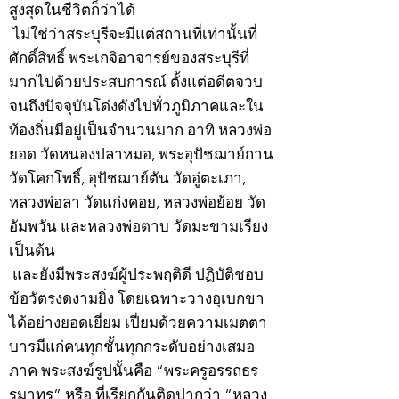
สูงสุดในชีวิตก็ว่าได้
ไม่ใช่ว่าสระบุรีจะมีแต่สถานที่เท่านั้นที่
ศักดิ์สิทธิ์ พระเกจิอาจารย์ของสระบุรีที่
มากไปด้วยประสบการณ์ ตั้งแต่อดีตจวบ
จนถึงปัจจุบันโด่งดังไปทั่วภูมิภาคและใน
ท้องถิ่นมีอยู่เป็นจำนวนมาก อาทิ หลวงพ่อ
ยอด วัดหนองปลาหมอ, พระอุปัชฌาย์กาน
วัดโคกโพธิ์, อุปัชฌาย์ตัน วัดอู่ตะเภา,
หลวงพ่อลา วัดแก่งคอย, หลวงพ่อย้อย วัด
อัมพวัน และหลวงพ่อตาบ วัดมะขามเรียง
เป็นต้น
และยังมีพระสงฆ์ผู้ประพฤติดี ปฏิบัติชอบ
ข้อวัตรงดงามยิ่ง โดยเฉพาะวางอุเบกขา
ได้อย่างยอดเยี่ยม เปี่ยมด้วยความเมตตา
บารมีแก่คนทุกชั้นทุกกระดับอย่างเสมอ
ภาค พระสงฆ์รูปนั้นคือ “พระครูอรรถธร
รมาทร” หรือ ที่เรียกกันติดปากว่า “หลวง