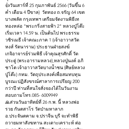
👍วันเสาร์ที่ 25 กุมภาพันธ์ 2566 (วันขึ้น 6 
ค่ำ เดือน 4 ปีขาล)  วัดทอง ถ.จรัญ 64 เขต
บางพลัด กรุงเทพฯ เตรียมจัดงานพิธีเท
ทองหล่อ "พระกริ่งสายฟ้า 2" หลวงปู่โต๊ะ 
เริ่มเวลา 14.59 น. เป็นต้นไป พระธรรม
วชิรเมธี เจ้าคณะภาค 1 (เจ้าอาวาสวัด
หงส์ รัตนาราม) ประธานฝ่ายสงฆ์ 
เกจิอาจารย์ร่วมพิธี เจ้าคุณสุรศักดิ์ วัด
ประดู่ (พระอารามหลวง),หลวงปู่นงค์ อภิ
ชาโต เจ้าอาวาสวัดบางน้ำชน (ศิษย์หลวง
ปู่โต๊ะ) กทม. วัตถุประสงค์เพื่อสมทบทุน
บูรณะปฏิสังขรณ์ศาลาการเปรียญ 200 
กว่าปี ท่านที่สนใจสั่งจองได้ในวันงาน 
สอบถามโทร.085- 6009949
🙏ส่วนวันอาทิตย์ที่ 26 ก.พ. นี้ หลวงพ่อ
รวย กันตสาโร วัดป่ามหาลาภ  
อ.ประจันตคาม จ.ปราจีน บุรี จะทำพิธี
ถวายมหาสังฆทาน สะเดาะเคราะห์ ต่อ