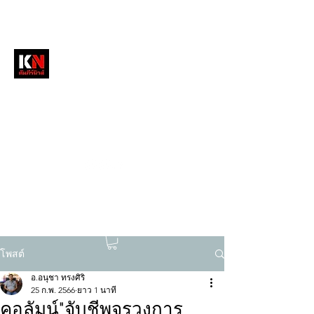
หนังสือพิมพ์คัมภีร์นิวส์
สื่อลึกวงการสงฆ์ เจาะตรงพระเครื่องดัง
tukompee07@gmail.com
0614034151
โพสต์
อ.อนุชา ทรงศิริ
25 ก.พ. 2566
ยาว 1 นาที
คอลัมน์"จับชีพจรวงการ