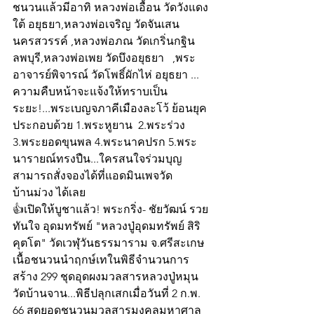
ชนวนแล้วมีอาทิ หลวงพ่อเอื้อน วัดวังแดง
ใต้ อยุธยา,หลวงพ่อเจริญ วัดจันเสน 
นครสวรรค์ ,หลวงพ่อภณ วัดเกริ่นกฐิน 
ลพบุรี,หลวงพ่อเพย วัดบึงอยุธยา   ,พระ
อาจารย์พิจารณ์ วัดโพธิ์ผักไห่ อยุธยา ... 
ความคืบหน้าจะแจ้งให้ทราบเป็น
ระยะ!...พระเบญจภาคีเมืองละโว้ ย้อนยุค 
ประกอบด้วย 1.พระหูยาน  2.พระร่วง 
3.พระยอดขุนพล 4.พระนาคปรก 5.พระ
นารายณ์ทรงปืน...ใครสนใจร่วมบุญ
สามารถสั่งจองได้ที่แอดมินเพจวัด
บ้านม่วง ได้เลย
👍เปิดให้บูชาแล้ว! พระกริ่ง- ชัยวัฒน์ รวย
ทันใจ อุดมทรัพย์ "หลวงปู่อุดมทรัพย์ สิริ
คุตโต" วัดเวฬุวันธรรมาราม จ.ศรีสะเกษ 
เนื้อชนวนนำฤกษ์เทในพิธีจำนวนการ
สร้าง 299 ชุดอุดผงมวลสารหลวงปู่หมุน 
วัดบ้านจาน...พิธีปลุกเสกเมื่อวันที่ 2 ก.พ. 
66 สุดยอดชนวนมวลสารมงคลมหาศาล 