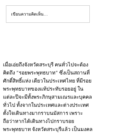
เขียนความคิดเห็น…
คอลัมน์"จับชีพจรวงการ
คอลัมน์"จับชีพจ
พระ"ประจำพุธที่ 29
พระ"ประจำอังคาร
กรกฎาคม 2569
กรกฎาคม 2569
©2020 by kampeenews. Proudly created with Wix.com
เมื่อเอ่ยถึงจังหวัดสระบุรี คนทั่วไปจะต้อง
คิดถึง “รอยพระพุทธบาท” ซึ่งเป็นสถานที่
ศักดิ์สิทธิ์แห่ง เดียวในประเทศไทย ที่มีรอย
พระพุทธบาทของแท้ประทับรอยอยู่ ใน
แต่ละปีจะมีทั้งพระภิกษุสามเณรและบุคคล
ทั่วไป ทั้งจากในประเทศและต่างประเทศ
ตั้งใจเดินทางมากราบนมัสการ เพราะ
ถือว่าหากได้เดินทางไปกราบรอย
พระพุทธบาท จังหวัดสระบุรีแล้ว เป็นมงคล