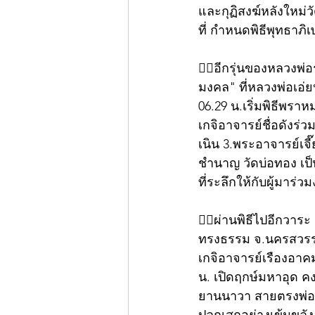
และกุฏิสงฆ์หลังใหม่ว
ที่ กำหนดพิธีพุทธาภิเ
👍🏻อีกรุ่นของหลวงพ่
มงคล" ที่หลวงพ่อเอ่ย
06.29 น.เริ่มพิธีพรา
เกจิอาจารย์ชื่อดังร่
เนิน 3.พระอาจารย์เจ
ชำนาญ วัดบ่อทอง เป
ที่ระลึกให้กับผู้มาร่ว
👍🏻ผ่านพิธีไปอีกวาระ
ทรงธรรม จ.นครสวรรค์
เกจิอาจารย์เรืองอาคม
น. เปิดฤกษ์มหาอุด ค
ยานนาวา สายตรงพ่อแ