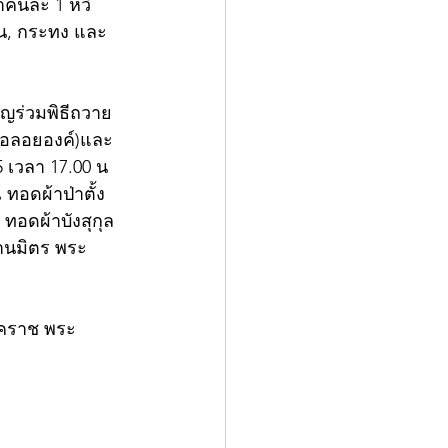
าคนละ 1 หวี 
าน, กระทง และ
ิญร่วมพิธีถวาย
่อลอยองค์)และ
 เวลา 17.00 น 
ทอดผ้าป่าตั้ง
ดผ้าบังสุกุล 
านมิตร พระ
งโคราช พระ