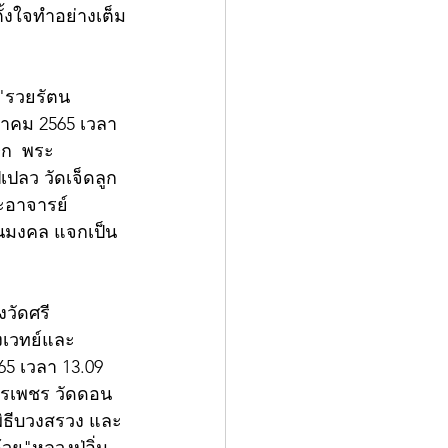
ั้งใจทำอย่างเต็ม
น"รวยรัตน
ลาคม 2565 เวลา 
ษก  พระ
เปลว วัดเจ็ดลูก
ะอาจารย์
ตนมงคล แจกเป็น
งวัดศรี
งเวทย์และ
65 เวลา 13.09 
ักรเพชร วัดดอน
ิธีบวงสรวง และ