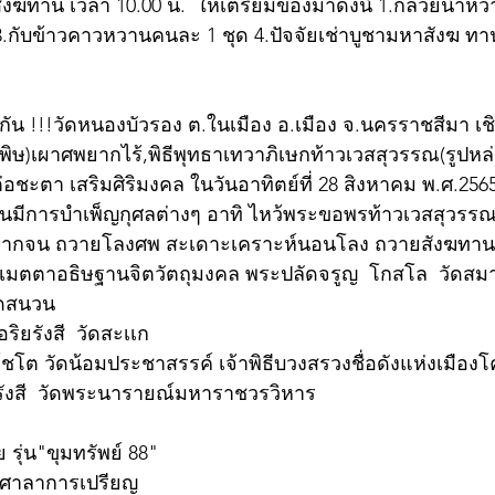
ฆทาน เวลา 10.00 น.  ให้เตรียมของมาดังนี้ 1.กล้วยน้ำหว้
.กับข้าวคาวหวานคนละ 1 ชุด 4.ปัจจัยเช่าบูชามหาสังฆ ท
วกัน !!!วัดหนองบัวรอง ต.ในเมือง อ.เมือง จ.นครราชสีมา เช
)เผาศพยากไร้,พิธีพุทธาเทวาภิเษกท้าวเวสสุวรรณ(รูปหล
ชะตา เสริมศิริมงคล ในวันอาทิตย์ที่ 28 สิงหาคม พ.ศ.2565
วันมีการบำเพ็ญกุศลต่างๆ อาทิ ไหว้พระขอพรท้าวเวสสุวรรณ 
ากจน ถวายโลงศพ สะเดาะเคราะห์นอนโลง ถวายสังฆทาน ทอ
เมตตาอธิษฐานจิตวัตถุมงคล พระปลัดจรูญ  โกสโล  วัดสม
ัดสนวน
ิยรังสี  วัดสะเเก
ิโชโต วัดน้อมประชาสรรค์ เจ้าพิธีบวงสรวงชื่อดังแห่งเมือ
รังสี  วัดพระนารายณ์มหาราชวรวิหาร
 รุ่น"ขุมทรัพย์ 88"
งศาลาการเปรียญ 