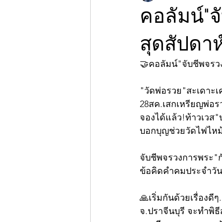
คอลัมน์"
สุดสัปดาห
🤝คอลัมน์"จับชีพจร
"วัดพ่อรวย"สะเดาะเคร
28สค.เสกเหรียญพ่อรวย
จองได้แล้ว!ท้าวเวส"
บอกบุญช่วยวัดไฟไหม
จับชีพจรวงการพระ"กับ
ข้อคิดคำคมประจำวัน😊..
🙏เริ่มกันด้วยเรื่อง
จ.ปราจีนบุรี จะทำพิ