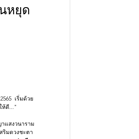
ันหยุด
565  เริ่มด้วย
ห้ดี..."
บุญญาแสงวนาราม 
 เสริมดวงชะตา