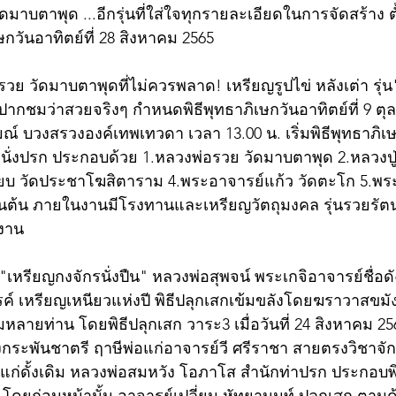
ัดมาบตาพุด ...อีกรุ่นที่ใส่ใจทุกรายละเอียดในการจัดสร้าง ต
ษกวันอาทิตย์ที่ 28 สิงหาคม 2565
อรวย วัดมาบตาพุดที่ไม่ควรพลาด! เหรียญรูปไข่ หลังเต่า รุ่
ปากชมว่าสวยจริงๆ กำหนดพิธีพุทธาภิเษกวันอาทิตย์ที่ 9 ตุ
หมณ์ บวงสรวงองค์เทพเทวดา เวลา 13.00 น. เริ่มพิธีพุทธาภิเ
วมนั่งปรก ประกอบด้วย 1.หลวงพ่อรวย วัดมาบตาพุด 2.หลวงปู่
ี๊ยบ วัดประชาโฆสิตาราม 4.พระอาจารย์แก้ว วัดตะโก 5.พร
็นต้น ภายในงานมีโรงทานและเหรียญวัตถุมงคล รุ่นรวยรั
มงาน 
 "เหรียญกงจักรนั่งปืน" หลวงพ่อสุพจน์ พระเกจิอาจารย์ชื่อดั
 เหรียญเหนียวแห่งปี พิธีปลุกเสกเข้มขลังโดยฆราวาสขมั
หลายท่าน โดยพิธีปลุกเสก วาระ3 เมื่อวันที่ 24 สิงหาคม 25
งกระพันชาตรี ฤาษีพ่อแก่อาจารย์วี ศรีราชา สายตรงวิชาจ
ก่ดั้งเดิม หลวงพ่อสมหวัง โอภาโส สำนักท่าปรก ประกอบพ