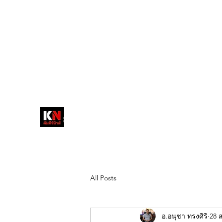
tukompee07@gmail.com
0614034151
หน้าหลัก
พระ
หนังสือพิมพ์คัมภีร์นิ
วส์
สื่อลึกวงการสงฆ์ เจาะตรงพระเครื่อง
ดัง
All Posts
อ.อนุชา ทรงศิริ
28 