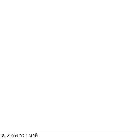
ขุนแผน khun paen
พระเก่าใหม่ยอดนิยม
ร้านพระเอกคัมภีร์
พระกริ
ส.ค. 2565
ยาว 1 นาที