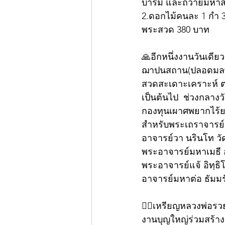
บารมี และถวายมหาสัง
2.ดอกไม้คนละ 1 กำ 3
พระสวด 380 บาท
🙏อีกหนึ่งงานวันเดีย
ฌาปนสถาน(ปลอดมลพิษ
สวดสะเดาะเคราะห์ ต่อ
เป็นต้นไป  ช่วงกลาง
กองทุนเผาศพยากไร้ย
สำหรับพระเถราจารย์
อาจารย์วา นรินโท ว
พระอาจารย์มหาเมธี อร
พระอาจารย์แจ้ อิทฺธ
อาจารย์มหาต่อ ธัมม
👍🏻เหรียญหลวงพ่อรวย
งานบุญใหญ่ร่วมสร้า