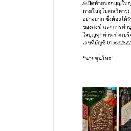
🙏ปิดท้ายบอกบุญใหญ่ช่
ภายในอุโบสถ(วิหาร) 
อย่างมาก ซึ่งต้องได
ของสงฆ์ และการทำบุ
ใจบุญทุกท่าน ร่วมบร
เลขที่บัญชี 015632822
"นายขุนโหร"