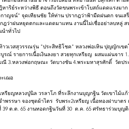
 โดยก่อนหน้านั้น อาจารย์เปลี่ยน หัทยานนท์ ปลุกเสก ตามด้ว
าฏิหาริย์ระหว่างพิธี ตอนถึงวัดขนพระเข้าโบสถ์แดดแรงมาก เม
งกาญจน์" จุดเทียนชัย ให้ท่าน ปรากฎว่าฟ้ามืดฝนตก จนเสร
ากฎว่าฝนหยุดตกและแดดมาแทน งานนี้ไม่เชื่ออย่าลบหลู่ สน
นนำทั่วไป
ว! ท้าวเวสสุวรรณรุ่น "ประสิทธิโชค" หลวงพ่อเหิน ปุญญักเข
รณ์ รายการเนื้อเงินลงยา สวยทุกเหรียญ  ผสมแผ่นจาร 1.
มณี 3.หลวงพ่อกฤษณะ วัดบางชัน 4.พระมหาสุรศักดิ์  วัดประ
กกะเฌอ
้ว! เหรียญหลวงปู่นิล วรลาโภ ที่ระลึกงานบุญกฐิน วัดเขาไม้แก
เคยจำพรรษา จองชุดผ้าไตร  รับพระ2เหรียญ เนื้อทองฝาบาต
ี่ 39 ต.ต. 65 งานทอดกฐินวันที่ 30  ต.ค. 65 ศรัทธาร่วมบุญติ