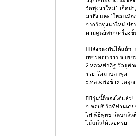
ปลุกเสกอย่างเข้มขลัง
วัดทุ่งนาใหม่" เกิดป
มาถึง และ"ใหญ่ เมือ
จากวัดทุ่งนาใหม่ ปร
ตามศูนย์พระเครื่องชั้
👍🏻สั่งจองกันได้แล้
เพชรพญาธาร จ.เพชรบู
2.หลวงพ่ออิฐ วัดจุฬา
รวย วัดมาบตาพุด
6.หลวงพ่อช้าง วัดจุ
👍🏻รุ่นนี้ก็จองได้แล
จ.ชลบุรี วัดที่ท่าน
ไฟ พิธีพุทธาภิเษกวันท
ไม้แก้วได้เลยครับ