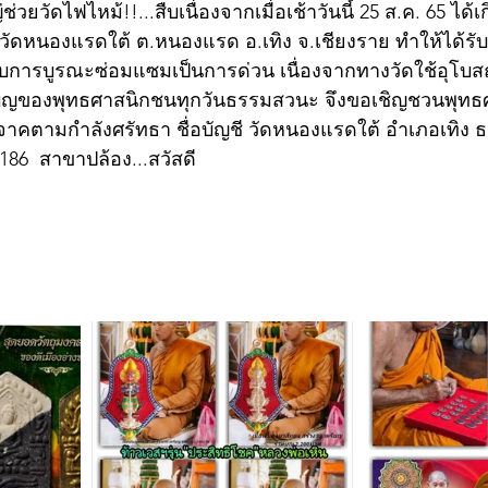
วยวัดไฟไหม้!!...สืบเนื่องจากเมื่อเช้าวันนี้ 25 ส.ค. 65 ได้เ
วัดหนองแรดใต้ ต.หนองแรด อ.เทิง จ.เชียงราย ทำให้ได้ร
้รับการบูรณะซ่อมแซมเป็นการด่วน เนื่องจากทางวัดใช้อุโ
ญของพุทธศาสนิกชนทุกวันธรรมสวนะ จึงขอเชิญชวนพุทธศ
ิจาคตามกำลังศรัทธา ชื่อบัญชี วัดหนองแรดใต้ อำเภอเทิง 
186  สาขาปล้อง...สวัสดี