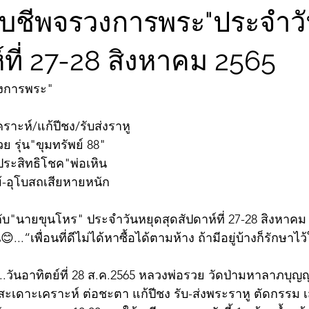
จับชีพจรวงการพระ"ประจำว
์ที่ 27-28 สิงหาคม 2565
วงการพระ"
าะห์/แก้ปีชง/รับส่งราหู
 รุ่น"ขุมทรัพย์ 88"
ประสิทธิโชค"พ่อเหิน
้-อุโบสถเสียหายหนัก
"นายขุนโหร" ประจำวันหยุดสุดสัปดาห์ที่ 27-28 สิงหาคม 2
.“เพื่อนที่ดีไม่ได้หาซื้อได้ตามห้าง ถ้ามีอยู่บ้างก็รักษาไว้ใ
ดีๆ...วันอาทิตย์ที่ 28 ส.ค.2565 หลวงพ่อรวย วัดป่ามหาลาภ
ธีสะเดาะเคราะห์ ต่อชะตา แก้ปีชง รับ-ส่งพระราหู ตัดกรรม