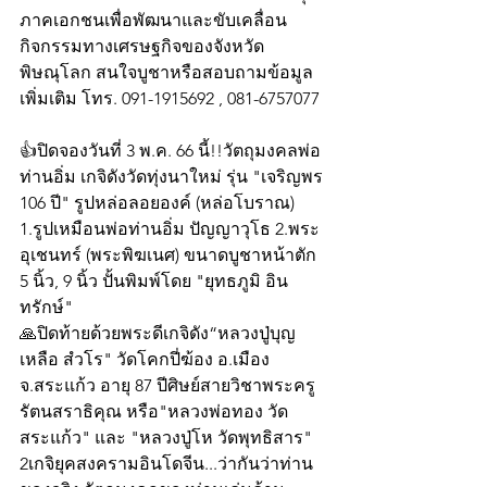
ภาคเอกชนเพื่อพัฒนาและขับเคลื่อน
กิจกรรมทางเศรษฐกิจของจังหวัด
พิษณุโลก สนใจบูชาหรือสอบถามข้อมูล
เพิ่มเติม โทร. 091-1915692 , 081-6757077
👍ปิดจองวันที่ 3 พ.ค. 66 นี้!!วัตถุมงคลพ่อ
ท่านอิ่ม เกจิดังวัดทุ่งนาใหม่ รุ่น "เจริญพร 
106 ปี" รูปหล่อลอยองค์ (หล่อโบราณ) 
1.รูปเหมือนพ่อท่านอิ่ม ปัญญาวุโธ 2.พระ
อุเชนทร์ (พระพิฆเนศ) ขนาดบูชาหน้าตัก 
5 นิ้ว, 9 นิ้ว ปั้นพิมพ์โดย "ยุทธภูมิ อิน
ทรักษ์"
🙏ปิดท้ายด้วยพระดีเกจิดัง“หลวงปู่บุญ
เหลือ สํวโร" วัดโคกปี่ฆ้อง อ.เมือง 
จ.สระแก้ว อายุ 87 ปีศิษย์สายวิชาพระครู
รัตนสราธิคุณ หรือ"หลวงพ่อทอง วัด
สระแก้ว" และ "หลวงปู่โห วัดพุทธิสาร" 
2เกจิยุคสงครามอินโดจีน...ว่ากันว่าท่าน