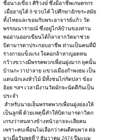
ชื่อนางเขียว ศิริวงษ์ ซึ่งมีอาชีพเกษตรกร
เมื่ออายุได้ 8 ขวบได้ ไปศึกษาอักขระสมัย
ทั้งไทยและขอมกับพระอาจารย์แก้ว วัด
พรรณนารายณ์ ซึ่งอยู่ไกล้บ้านของท่าน
พออ่านออกเขียนได้ก็ลาจากวัดมาช่วย
บิดามารดาประกอบอาชีพ ท่านเป็นคนที่มี
ร่างกายแข็งแรง ใจคอกล้าหาญอดทน
กว้างขวางมีพรรคพวกเพื่อนฝูงมาก ยุคนั้น
บ้านกะวาปาลาย แขวงเมืองกำพงธม เป็น
แดนนักเลงหัวไม้ มีทั้งชนไก่กัดปลา ข้อง
อ้อย ฯลฯ เวลามีงานวัดมักจะนัดตีกันเป็น
ประจำ
สำหรับนายเฮ็นพรรคพวกเพื่อนฝูงย่องให้
เป็นลูกพี่ ด้วยเหตุนี้ทำให้บิดามารดาวิตก
เกรงว่าหนทางข้างหน้าอาจจะเสียคน
เพราะคบเพื่อนไม่เลือกว่าคนดีคนพาล ต่อ
มาเมื่อวันพุธที่ 9 ธันวาคม 2474 ปีมะแม