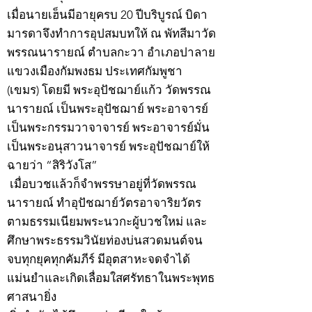
เมื่อนายเฮ็นมีอายุครบ 20 ปีบริบูรณ์ บิดา
มารดาจึงทำการอุปสมบทให้ ณ พัทสีมาวัด
พรรณนารายณ์ ตำบลกะวา อำเภอปาลาย
แขวงเมืองกัมพงธม ประเทศกัมพูชา
(เขมร) โดยมี พระอุปัชฌาย์แก้ว วัดพรรณ
นารายณ์ เป็นพระอุปัชฌาย์ พระอาจารย์
เป็นพระกรรมวาจาจารย์ พระอาจารย์มั่น
เป็นพระอนุสาวนาจารย์ พระอุปัชฌาย์ให้
ฉายว่า “สิริวังโส”
เมื่อบวชแล้วก็จำพรรษาอยู่ที่วัดพรรณ
นารายณ์ ทำอุปัชฌาย์วัตรอาจาริยวัตร
ตามธรรมเนียมพระนวกะผู้บวชใหม่ และ
ศึกษาพระธรรมวินัยท่องบ่นสวดมนต์จน
จบทุกยุคทุกคัมภีร์ มีอุตสาหะจดจำได้
แม่นยำและเกิดเลื่อมใสศรัทธาในพระพุทธ
ศาสนายิ่ง