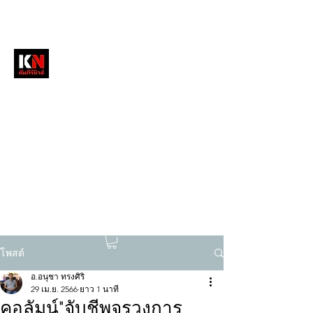
หนังสือพิมพ์คัมภีร์นิวส์
สื่อลึกวงการสงฆ์ เจาะตรงพระเครื่องดัง
tukompee07@gmail.com
0614034151
โพสต์
อ.อนุชา ทรงศิริ
29 เม.ย. 2566
ยาว 1 นาที
คอลัมน์"จับชีพจรวงการ