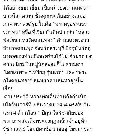
ได้อย่างยอดเยี่ยม เปี่ยมด้วยความเมตตา
บารมีแก่คนทุกชั้นทุกกระดับอย่างเสมอ
ภาค พระสงฆ์รูปนั้นคือ “พระครูอรรถธร
รมาทร” หรือ ที่เรียกกันติดปากว่า “หลวง
พ่อเฮ็น แห่งวัดดอนทอง” ตำบลดงตะงาว
อำเภอดอนพุด จังหวัดสระบุรี ปัจจุบันวัตถุ
มงคลของท่านถึงจะสร้างไว้ไม่เก่ามาก แต่
ความนิยมในหมู่นักสะสมก็ไม่ธรรมดา
โดยเฉพาะ “เหรียญรุ่นแรก” และ “พระ
กริ่งดอนทอง” สนนราคาเล่นหาสูงขึ้น
เรื่อย
ตามประวัติ หลวงพ่อเฮ็นท่านถือกำเนิด
เมื่อวันเสาร์ที่ 9 ธันวาคม 2454 ตรงกับวัน
แรม 4 ค่ำ เดือน 1 ปีกุน ในรัชสมัยของ
พระบาทสมเด็จพระมงกุฎเกล้าเจ้าอยู่หัว
รัชกาลที่ 6 โยมบิดาชื่อนายอยู่ โยมมารดา