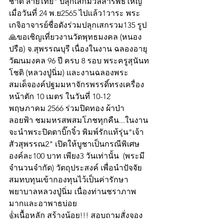
ชาติ ลายไทย" ปลุกเสกมวลสารพิธีใหญ่
เมื่อวันที่ 24 พ.ย2565 ไปแล้ว1วาระ พระ
เกจิอาจารย์ชื่อดังร่วมปลุกเสกรวม135 รูป 
🙏ขอเชิญเที่ยวงานวัดพุทธมงคล (หนอง
ปรือ) จ.สุพรรณบุรี เนื่องในงาน ฉลองอายุ
วัฒนมงคล 96 ปี ครบ 8 รอบ พระครูสุนันท
โชติ (หลวงปู่นิ่ม) และงานฉลองพระ
สมเด็จองค์ปฐมมหาจักรพรรดิ์ทรงเครื่อง 
หน้าตัก 10 เมตร ในวันที่ 10-12 
พฤษภาคม 2566 ร่วมปิดทอง ผ้าป่า
ลอยฟ้า ชมมหรสพสมโภชทุกคืน...ในงาน
จะนำพระปิดตาบิ๊กจิ๋ว พิมพ์รักแท้รุ่น"เจ้า
สัวสุพรรณ2" เปิดให้บูชาเป็นกรณีพิเศษ
องค์ละ100 บาท เพียง3 วันเท่านั้น  (พระมี
จำนวนจำกัด) วัตถุประสงค์ เพื่อนำปัจจัย
สมทบทุนเข้ากองทุนไว้เป็นค่ารักษา
พยาบาลหลวงปู่นิ่ม เนื่องท่านชราภาพ
มากและอาพาธบ่อย
👍เนื้อหลัก สร้างน้อย!!! สอบถามสั่งจอง