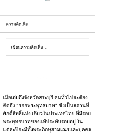
ความคิดเห็น
เขียนความคิดเห็น…
คอลัมน์"จับชีพจรวงการ
คอลัมน์"จับชีพจ
พระ"ประจำพุธที่ 29
พระ"ประจำอังคาร
กรกฎาคม 2569
กรกฎาคม 2569
©2020 by kampeenews. Proudly created with Wix.com
เมื่อเอ่ยถึงจังหวัดสระบุรี คนทั่วไปจะต้อง
คิดถึง “รอยพระพุทธบาท” ซึ่งเป็นสถานที่
ศักดิ์สิทธิ์แห่ง เดียวในประเทศไทย ที่มีรอย
พระพุทธบาทของแท้ประทับรอยอยู่ ใน
แต่ละปีจะมีทั้งพระภิกษุสามเณรและบุคคล