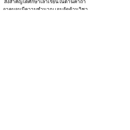
สิ่งสำคัญได้ศึกษาเล่าเรียนในด้านคาถา
อาคมจนมีความชำนาญ เจนจัดด้านวิชา
แขนงต่างๆ ซึ่งได้รับการถ่ายทอดมาจาก
หลวงพ่อแก้ว วัดพรรณนารายณ์ ซึ่งเป็น
พระอุปัชฌาย์แล้ว ท่านจึงได้ตัดสินใจออก
ธุดงค์รอนแรมมาตามป่าและภูเขาเพื่อ
แสวงหาที่สงบวิเวกบำเพ็ญสมณธรรม และ
ปฏิบัติสมถวิปัสสนากัมมัฏฐาน
ต่อมาได้อยู่จำพรรษาที่ “วัดดอนทอง”
เมื่อปี 2479 ระหว่างจำพรรษาอยู่ที่นั่นได้
เป็นที่ศรัทธาของชาวบ้านดอนทองมาก
ด้วยมีศีลาจารวัตรงดงาม ครั้นเมื่อ หลวง
พ่อแพ เจ้าอาวาสวัดดอนทอง มรณภาพลง
ชาวบ้านได้นิมนต์หลวงพ่อเฮ็น ดำรง
ตำแหน่งเจ้าอาวาสสืบต่อมา ปี 2535 ได้
รับพระราชทานเลื่อนสมณศักดิ์เป็นพระครู
สัญญาบัตรที่ “พระครูอรรถธรรมทร”