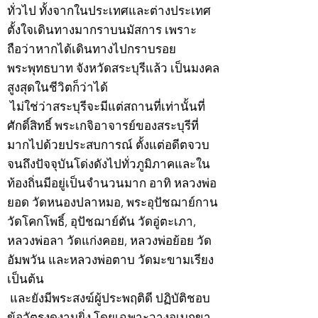
ทั่วไป ทั้งจากในประเทศและต่างประเทศ
ตั้งใจเดินทางมากราบนมัสการ เพราะ
ถือว่าหากได้เดินทางไปกราบรอย
พระพุทธบาท จังหวัดสระบุรีแล้ว เป็นมงคล
สูงสุดในชีวิตก็ว่าได้
ไม่ใช่ว่าสระบุรีจะมีแต่สถานที่เท่านั้นที่
ศักดิ์สิทธิ์ พระเกจิอาจารย์ของสระบุรีที่
มากไปด้วยประสบการณ์ ตั้งแต่อดีตจวบ
จนถึงปัจจุบันโด่งดังไปทั่วภูมิภาคและใน
ท้องถิ่นมีอยู่เป็นจำนวนมาก อาทิ หลวงพ่อ
ยอด วัดหนองปลาหมอ, พระอุปัชฌาย์กาน
วัดโคกโพธิ์, อุปัชฌาย์ตัน วัดอู่ตะเภา,
หลวงพ่อลา วัดแก่งคอย, หลวงพ่อย้อย วัด
อัมพวัน และหลวงพ่อตาบ วัดมะขามเรียง
เป็นต้น
และยังมีพระสงฆ์ผู้ประพฤติดี ปฏิบัติชอบ
ข้อวัตรงดงามยิ่ง โดยเฉพาะวางอุเบกขา