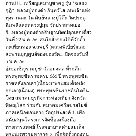
ด่วน!!!...เหรียญเสมาบูชาครู รุ่น "ฉลอง
กุฏิ"  หลวงปู่ทองดำ อินฺทวํโส เทพเจ้าแห่ง
ทุ่งทานตะ วัน ศิษย์หลวงปู่โต๊ะ วัดประดู่
ฉิมพลีและหลวงปู่มุม วัดปราสาทเยอ
ร์...หลวงปู่ทองดำอธิษฐานจิตปลุกเสกเดี่ยว
วันที่ 22 พ.ค. 66  สนใจสั่งจองได้ที่วัดถ้ำ
ตะเพียนทอง จ.ลพบุรี (หลวงพี่เบียร์)และ
สะพานบุญศูนย์จองของวัด... ปิดจองวันที่ 
5 พ.ค. 66
👍ขอเชิญร่วมบูชาวัตถุมงคล ที่ระลึก
พระพุทธชินราชครบ 666 ปี พระพุทธชิน
ราชหลังอกเลา(เนื้อผง)"พระสมเด็จหลัง
อกเลา(เนื้อผง)  พระพุทธชินราชอินโดจีน
โดย สมาคมธุรกิจการท่องเที่ยว จังหวัด
พิษณุโลก ร่วมกับ สมาคมเครือข่ายไมซ์ 
ภาคเหนือตอนล่าง วัตถุประสงค์ 1. เพื่อ
สนับสนุนโครงการจัดซื้อเครื่องมือ
ทางการแพทย์ โรงพยาบาลค่ายสมเด็จ
พระนเรศวรมหาราช 2. เพื่อจัดตั้งกองทุน