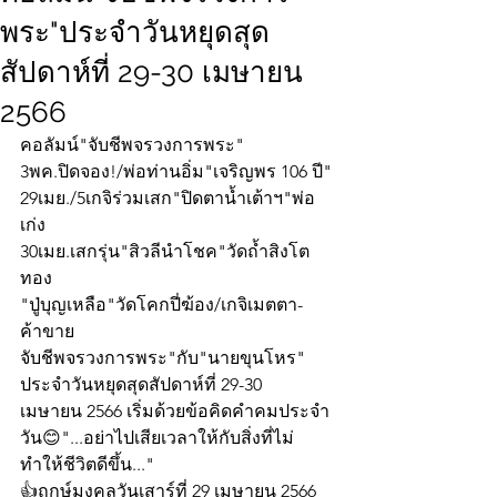
พระ"ประจำวันหยุดสุด
สัปดาห์ที่ 29-30 เมษายน
2566
คอลัมน์"จับชีพจรวงการพระ"
3พค.ปิดจอง!/พ่อท่านอิ่ม"เจริญพร 106 ปี"
29เมย./5เกจิร่วมเสก"ปิดตาน้ำเต้าฯ"พ่อ
เก่ง
30เมย.เสกรุ่น"สิวลีนำโชค"วัดถ้ำสิงโต
ทอง
"ปู่บุญเหลือ"วัดโคกปี่ฆ้อง/เกจิเมตตา-
ค้าขาย
จับชีพจรวงการพระ"กับ"นายขุนโหร" 
ประจำวันหยุดสุดสัปดาห์ที่ 29-30  
เมษายน 2566 เริ่มด้วยข้อคิดคำคมประจำ
วัน😊"...อย่าไปเสียเวลาให้กับสิ่งที่ไม่
ทำให้ชีวิตดีขึ้น..."
👍ฤกษ์มงคลวันเสาร์ที่ 29 เมษายน 2566 