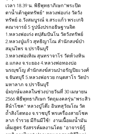
เวลา 18.39 น. พิธีพุทธาภิเษก"พระปิด
ตาน้ำเต้าดูดทรัพย์" หลวงพ่อเก่ง วัดวัง
ทรัพย์ อ.วังสมบูรณ์ จ.สระแก้ว พระเกจิ
คณาจารย์ 5 รูปนั่งปรกอธิษฐานจิต 
1.หลวงพ่อเก่ง ตปฺสัมปันโน วัดวังทรัพย์ 
2.หลวงปู่แก้ว สุทธิญาโณ สำนักสงฆ์ป่า
สมุนไพร จ.ปราจีนบุรี
3.หลวงพ่อเหิณ สุนทราจาโร วัดห้วงหิน
อ.แกลง จ.ระยอง 4.หลวงพ่อทองบ่อ 
นรญฺชโญ สำนักสงฆ์สวนป่าอรัญปิยะวงศ์ 
จ.จันทบุรี 5.หลวงพ่อรวย กนฺตสาโร วัดป่า
มหาลาภ จ.ปราจีนบุรี 
👍ฤกษ์มงคลในช่วงบ่ายวันที่ 30 เมษายน 
2566 พิธีพุทธาภิเษก วัตถุมงคลรุ่น"พระสิว
ลีนำโชค" หลวงปู่โต๊ะ อินทสุวัณโณ วัด
ถ้ำสิงโตทอง จ.ราชบุรี พรเครื่องสายโชค
ลาภ ร่ำรวย มีกินมีใช้!  งานเนื้อผงน้ำมัน
เต็มสูตร รังสรรค์ผลงานโดย "อาจารย์กู้