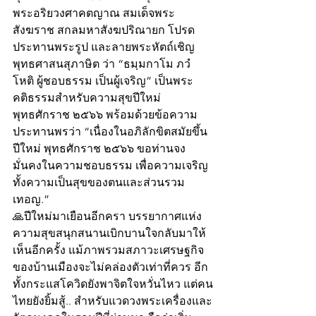
พระอริยวงศาคตญาณ สมเด็จพระ
สังฆราช สกลมหาสังฆปริณายก โปรด
ประทานพระรูป และลายพระหัตถ์เชิญ
พุทธศาสนสุภาษิต ว่า “ธมฺมกาโม ภวํ 
โหติ ผู้ชอบธรรม เป็นผู้เจริญ” เป็นพระ
คติธรรมสำหรับความสุขปีใหม่ 
พุทธศักราช ๒๕๖๖ พร้อมด้วยข้อความ
ประทานพรว่า “เนื่องในอภิลักขิตสมัยขึ้น
ปีใหม่ พุทธศักราช ๒๕๖๖ ขอท่านจง
มั่นคงในความชอบธรรม เพื่อความเจริญ
ทั้งความเป็นสุขของตนและส่วนรวม
เทอญ.”
🙏ปีใหม่มาเยือนอีกครา บรรยากาศแห่ง
ความสุขสนุกสนานเบิกบานใจกลับมาให้
เห็นอีกครั้ง แม้ภาพรวมสภาวะเศรษฐกิจ
ของบ้านเมืองจะไม่คล่องตัวเท่าที่ควร อีก
ทั้งกระแสโควิดยังพาจิตใจหวั่นไหว แต่คน
ไทยยังยิ้มสู้.. สำหรับแวดวงพระเครื่องและ