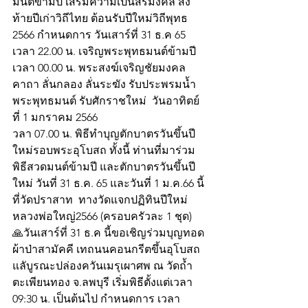
มนต์ข้ามปี เสริมความเป็นสิริมงคล ส่ง
ท้ายปีเก่าวิถีไทย ต้อนรับปีใหม่วิถีพุทธ 
2566 กำหนดการ วันเสาร์ที่ 31 ธ.ค 65 
เวลา 22.00 น. เจริญพระพุทธมนต์ข้ามปี  
เวลา 00.00 น. พระสงฆ์เจริญชัยมงคล
คาถา ลั่นกลอง ลั่นระฆัง รับประพรมน้ำ
พระพุทธมนต์ รับศักราชใหม่  วันอาทิตย์
ที่ 1 มกราคม 2566
วลา 07.00 น. พิธีทำบุญตักบาตรวันขึ้นปี
ใหม่รอบพระอุโบสถ ทั้งนี้ ท่านที่มาร่วม
พิธีสวดมนต์ข้ามปี และตักบาตรวันขึ้นปี
ใหม่ วันที่ 31 ธ.ค. 65 และวันที่ 1 ม.ค.66 นี้
ที่วัดปราสาท  ทางวัดแจกปฏิทินปีใหม่
หลวงพ่อใหญ่2566 (ครอบครัวละ 1 ชุด)
🙏วันเสาร์ที่ 31 ธ.ค นี้ขอเชิญร่วมบุญทอด
ผ้าป่าสามัคคี เทถนนคอนกรีตขึ้นอุโบสถ 
แลับูรณะปล่องควันเมรุเผาศพ ณ วัดถ้ำ
ตะเพียนทอง จ.ลพบุรี เริ่มพิธีตั้งแต่เวลา 
09:30 น. เป็นต้นไป กำหนดการ เวลา 