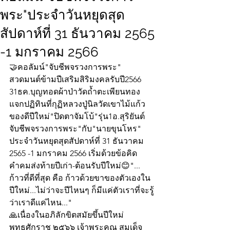
พระ"ประจำวันหยุดสุด
สัปดาห์ที่ 31 ธันวาคม 2565
-1 มกราคม 2566
🤝คอลัมน์"จับชีพจรวงการพระ"
สวดมนต์ข้ามปีเสริมสิริมงคลรับปี2566
31ธค.บุญทอดผ้าป่าวัดถ้ำตะเพียนทอง
แจกปฏิทินที่กุฏิหลวงปู่นิลวัดเขาไม้แก้ว
ของดีปีใหม่"ปิดตาจัมโบ้"รุ่น1อ.สุริยันต์
จับชีพจรวงการพระ"กับ"นายขุนโหร" 
ประจำวันหยุดสุดสัปดาห์ที่ 31 ธันวาคม 
2565 -1 มกราคม 2566 เริ่มด้วยข้อคิด
คำคมส่งท้ายปีเก่า-ต้อนรับปีใหม่😊"... 
ก้าวที่ดีที่สุด คือ ก้าวด้วยขาของตัวเองใน
ปีใหม่...ไม่ว่าจะปีไหนๆ ก็มีแค่ตัวเราที่จะรู้
ว่าเราดีแค่ไหน..."
🙏เนื่องในอภิลักขิตสมัยขึ้นปีใหม่ 
พุทธศักราช ๒๕๖๖ เจ้าพระคุณ สมเด็จ