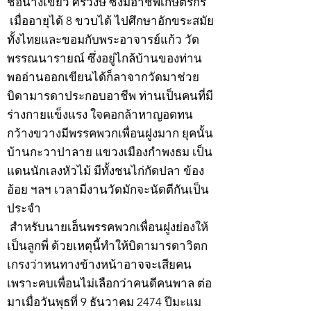
ชื่อนางเขียว ศิริวงษ์ ซึ่งมีอาชีพเกษตรกร
เมื่ออายุได้ 8 ขวบได้ ไปศึกษาอักขระสมัย
ทั้งไทยและขอมกับพระอาจารย์แก้ว วัด
พรรณนารายณ์ ซึ่งอยู่ไกล้บ้านของท่าน
พออ่านออกเขียนได้ก็ลาจากวัดมาช่วย
บิดามารดาประกอบอาชีพ ท่านเป็นคนที่มี
ร่างกายแข็งแรง ใจคอกล้าหาญอดทน
กว้างขวางมีพรรคพวกเพื่อนฝูงมาก ยุคนั้น
บ้านกะวาปาลาย แขวงเมืองกำพงธม เป็น
แดนนักเลงหัวไม้ มีทั้งชนไก่กัดปลา ข้อง
อ้อย ฯลฯ เวลามีงานวัดมักจะนัดตีกันเป็น
ประจำ
สำหรับนายเฮ็นพรรคพวกเพื่อนฝูงย่องให้
เป็นลูกพี่ ด้วยเหตุนี้ทำให้บิดามารดาวิตก
เกรงว่าหนทางข้างหน้าอาจจะเสียคน
เพราะคบเพื่อนไม่เลือกว่าคนดีคนพาล ต่อ
มาเมื่อวันพุธที่ 9 ธันวาคม 2474 ปีมะแม