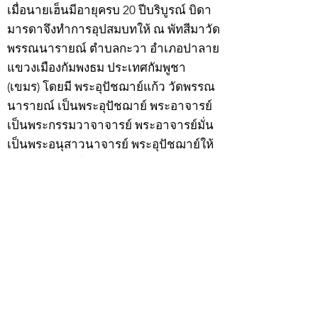
เมื่อนายเฮ็นมีอายุครบ 20 ปีบริบูรณ์ บิดา
มารดาจึงทำการอุปสมบทให้ ณ พัทสีมาวัด
พรรณนารายณ์ ตำบลกะวา อำเภอปาลาย
แขวงเมืองกัมพงธม ประเทศกัมพูชา
(เขมร) โดยมี พระอุปัชฌาย์แก้ว วัดพรรณ
นารายณ์ เป็นพระอุปัชฌาย์ พระอาจารย์
เป็นพระกรรมวาจาจารย์ พระอาจารย์มั่น
เป็นพระอนุสาวนาจารย์ พระอุปัชฌาย์ให้
ฉายว่า “สิริวังโส”
เมื่อบวชแล้วก็จำพรรษาอยู่ที่วัดพรรณ
นารายณ์ ทำอุปัชฌาย์วัตรอาจาริยวัตร
ตามธรรมเนียมพระนวกะผู้บวชใหม่ และ
ศึกษาพระธรรมวินัยท่องบ่นสวดมนต์จน
จบทุกยุคทุกคัมภีร์ มีอุตสาหะจดจำได้
แม่นยำและเกิดเลื่อมใสศรัทธาในพระพุทธ
ศาสนายิ่ง
สิ่งสำคัญได้ศึกษาเล่าเรียนในด้านคาถา