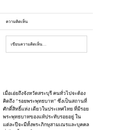
ความคิดเห็น
เขียนความคิดเห็น…
คอลัมน์"จับชีพจรวงการ
คอลัมน์"จับชีพจ
พระ"ประจำพุธที่ 29
พระ"ประจำอังคาร
กรกฎาคม 2569
กรกฎาคม 2569
©2020 by kampeenews. Proudly created with Wix.com
เมื่อเอ่ยถึงจังหวัดสระบุรี คนทั่วไปจะต้อง
คิดถึง “รอยพระพุทธบาท” ซึ่งเป็นสถานที่
ศักดิ์สิทธิ์แห่ง เดียวในประเทศไทย ที่มีรอย
พระพุทธบาทของแท้ประทับรอยอยู่ ใน
แต่ละปีจะมีทั้งพระภิกษุสามเณรและบุคคล