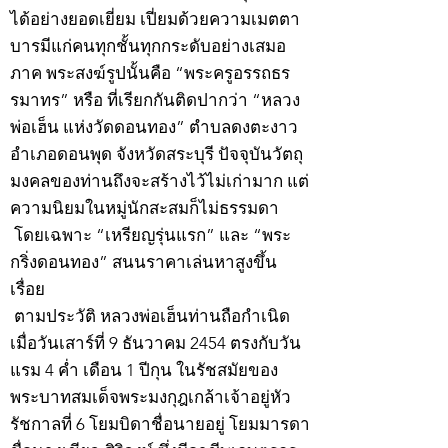
ได้อย่างยอดเยี่ยม เปี่ยมด้วยความเมตตา
บารมีแก่คนทุกชั้นทุกกระดับอย่างเสมอ
ภาค พระสงฆ์รูปนั้นคือ “พระครูอรรถธร
รมาทร” หรือ ที่เรียกกันติดปากว่า “หลวง
พ่อเฮ็น แห่งวัดดอนทอง” ตำบลดงตะงาว
อำเภอดอนพุด จังหวัดสระบุรี ปัจจุบันวัตถุ
มงคลของท่านถึงจะสร้างไว้ไม่เก่ามาก แต่
ความนิยมในหมู่นักสะสมก็ไม่ธรรมดา
โดยเฉพาะ “เหรียญรุ่นแรก” และ “พระ
กริ่งดอนทอง” สนนราคาเล่นหาสูงขึ้น
เรื่อย
ตามประวัติ หลวงพ่อเฮ็นท่านถือกำเนิด
เมื่อวันเสาร์ที่ 9 ธันวาคม 2454 ตรงกับวัน
แรม 4 ค่ำ เดือน 1 ปีกุน ในรัชสมัยของ
พระบาทสมเด็จพระมงกุฎเกล้าเจ้าอยู่หัว
รัชกาลที่ 6 โยมบิดาชื่อนายอยู่ โยมมารดา