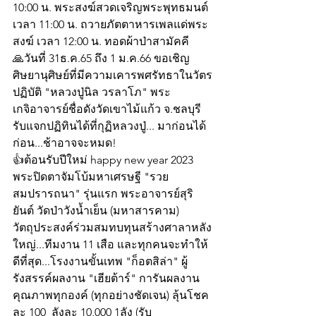
10:00 น. พระสงฆ์สวดเจริญพระพุทธมนต์ 
เวลา 11:00 น. ถวายภัตตาหารเพลแด่พระ
สงฆ์ เวลา 12:00 น. ทอดผ้าป่าสามัคคี
🙏วันที่ 31ธ.ค.65 ถึง 1 ม.ค.66 ขอเชิญ
ศิษยานุศิษย์ที่มีความเคารพศรัทธาในวัตร
ปฏิบัติ "หลวงปู่นิล วรลาโภ" พระ
เกจิอาจารย์ชื่อดังวัดเขาไม้แก้ว จ.ชลบุรี 
รับแจกปฏิทินได้ที่กุฏิหลวงปู่... มาก่อนได้
ก่อน...ช้าอาจจะหมด!
👍ต้อนรับปีใหม่ happy new year 2023
พระปิดตาจัมโบ้มหาเศรษฐี "รวย
สมปรารถนา" รุ่นแรก พระอาจารย์สุริ
ยันต์ วัดป่าวังน้ำเย็น (มหาสารคาม) 
วัตถุประสงค์ร่วมสมทบทุนสร้างศาลาหลัง
ใหญ่...ทีมงาน 11 เสือ และทุกคนจะทำให้
ดีที่สุด...โรงงานขั้นเทพ "ก็อตสิล่า" ผู้
รังสรรค์ผลงาน "เฮียต้าร์" การันผลงาน
คุณภาพทุกองค์ (ทุกอย่างชัดเจน) ลุ้นโชค
ละ 100  ลังละ 10,000 1ลัง (รับ