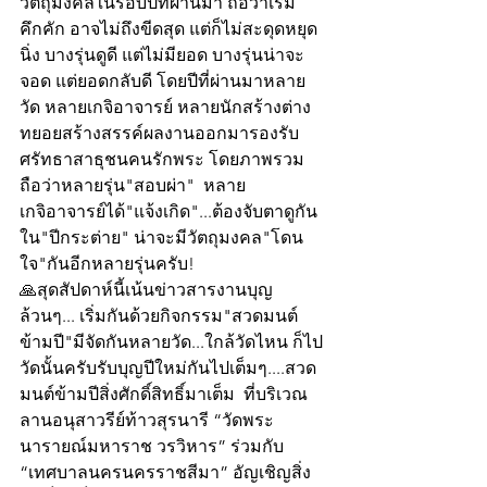
วัตถุมงคลในรอบปีที่ผ่านมา ถือว่าเริ่ม
คึกคัก อาจไม่ถึงขีดสุด แต่ก็ไม่สะดุดหยุด
นิ่ง บางรุ่นดูดี แต่ไม่มียอด บางรุ่นน่าจะ
จอด แต่ยอดกลับดี โดยปีที่ผ่านมาหลาย
วัด หลายเกจิอาจารย์ หลายนักสร้างต่าง
ทยอยสร้างสรรค์ผลงานออกมารองรับ
ศรัทธาสาธุชนคนรักพระ โดยภาพรวม
ถือว่าหลายรุ่น"สอบผ่า"  หลาย
เกจิอาจารย์ได้"แจ้งเกิด"...ต้องจับตาดูกัน
ใน"ปีกระต่าย" น่าจะมีวัตถุมงคล"โดน
ใจ"กันอีกหลายรุ่นครับ!
🙏สุดสัปดาห์นี้เน้นข่าวสารงานบุญ
ล้วนๆ... เริ่มกันด้วยกิจกรรม"สวดมนต์
ข้ามปี"มีจัดกันหลายวัด...ใกล้วัดไหน ก็ไป
วัดนั้นครับรับบุญปีใหม่กันไปเต็มๆ....สวด
มนต์ข้ามปีสิ่งศักดิ์สิทธิ์มาเต็ม  ที่บริเวณ
ลานอนุสาวรีย์ท้าวสุรนารี “วัดพระ
นารายณ์มหาราช วรวิหาร” ร่วมกับ 
“เทศบาลนครนครราชสีมา” อัญเชิญสิ่ง