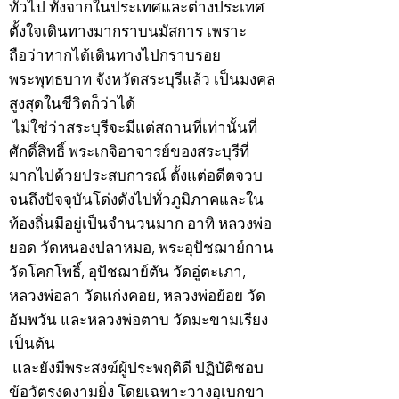
ทั่วไป ทั้งจากในประเทศและต่างประเทศ
ตั้งใจเดินทางมากราบนมัสการ เพราะ
ถือว่าหากได้เดินทางไปกราบรอย
พระพุทธบาท จังหวัดสระบุรีแล้ว เป็นมงคล
สูงสุดในชีวิตก็ว่าได้
ไม่ใช่ว่าสระบุรีจะมีแต่สถานที่เท่านั้นที่
ศักดิ์สิทธิ์ พระเกจิอาจารย์ของสระบุรีที่
มากไปด้วยประสบการณ์ ตั้งแต่อดีตจวบ
จนถึงปัจจุบันโด่งดังไปทั่วภูมิภาคและใน
ท้องถิ่นมีอยู่เป็นจำนวนมาก อาทิ หลวงพ่อ
ยอด วัดหนองปลาหมอ, พระอุปัชฌาย์กาน
วัดโคกโพธิ์, อุปัชฌาย์ตัน วัดอู่ตะเภา,
หลวงพ่อลา วัดแก่งคอย, หลวงพ่อย้อย วัด
อัมพวัน และหลวงพ่อตาบ วัดมะขามเรียง
เป็นต้น
และยังมีพระสงฆ์ผู้ประพฤติดี ปฏิบัติชอบ
ข้อวัตรงดงามยิ่ง โดยเฉพาะวางอุเบกขา