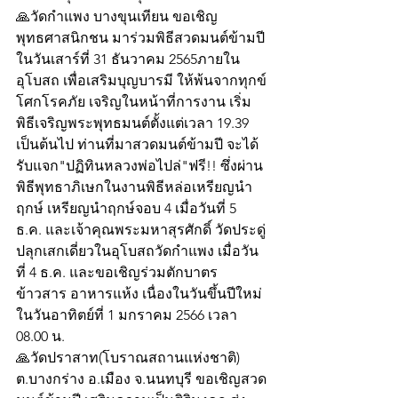
🙏วัดกำแพง บางขุนเทียน ขอเชิญ
พุทธศาสนิกชน มาร่วมพิธีสวดมนต์ข้ามปี
ในวันเสาร์ที่ 31 ธันวาคม 2565ภายใน
อุโบสถ เพื่อเสริมบุญบารมี ให้พ้นจากทุกข์
โศกโรคภัย เจริญในหน้าที่การงาน เริ่ม
พิธีเจริญพระพุทธมนต์ตั้งแต่เวลา 19.39 
เป็นต้นไป ท่านที่มาสวดมนต์ข้ามปี จะได้
รับแจก"ปฏิทินหลวงพ่อไปล่"ฟรี!! ซึ่งผ่าน
พิธีพุทธาภิเษกในงานพิธีหล่อเหรียญนำ
ฤกษ์ เหรียญนำฤกษ์จอบ 4 เมื่อวันที่ 5 
ธ.ค. และเจ้าคุณพระมหาสุรศักดิ์ วัดประดู่
ปลุกเสกเดี่ยวในอุโบสถวัดกำแพง เมื่อวัน
ที่ 4 ธ.ค. และขอเชิญร่วมตักบาตร 
ข้าวสาร อาหารแห้ง เนื่องในวันขึ้นปีใหม่ 
ในวันอาทิตย์ที่ 1 มกราคม 2566 เวลา 
08.00 น.
🙏วัดปราสาท(โบราณสถานแห่งชาติ) 
ต.บางกร่าง อ.เมือง จ.นนทบุรี ขอเชิญสวด