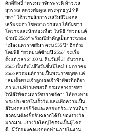
ศักดิ์สิทธิ์ “พระมหาจักรพรรดิ ท้าวเวส
สุวรรณ หลวงพ่อคูณ พระพุทธรูป 9 สี
ฯลฯ” ได้กราบสักการะเสริมสิริมงคล 
เสริมชะตา โชคลาภ วาสนา ให้กับชาว
โคราชและนักท่องเที่ยว ในพิธี “สวดมนต์
ข้ามปี 2566” พร้อมปีสำคัญเป็นการฉลอง 
“เมืองนครราชสีมา ครบ 555 ปี” อีกด้วย 
โดยพิธี “สวดมนต์ข้ามปี 2566” จะเริ่ม
ตั้งแต่เวลา 21.00 น. คืนวันที่ 31 ธันวาคม 
2565 เป็นต้นไปถึงวันขึ้นปีใหม่ 1 มกราคม 
2566 สวดมนต์ถวายเป็นพระราชกุศล แด่ 
“สมเด็จพระเจ้าลูกเธอเจ้าฟ้าพัชรกิตติยา
ภา นเรนทิราเทพยวดี กรมหลวงราชสา
ริณีสิริพัชร มหาวัชรราชธิดา” ให้ทรงหาย
พระประชวรในเร็ววัน และเพื่อความเป็น
สิริมงคลแก่ชีวิตและครอบครัว...ท่านที่มา
สวดมนต์ลงชื่อจับฉลากได้รับของรางวัล
มากมาย...รางวัลใหญ่ใครจะเป็นผู้โชค
ดี...มีวัตถุมงคลแจกทุกท่านภายในงาน