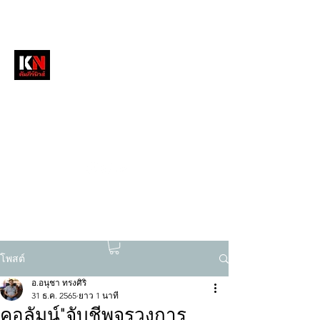
หนังสือพิมพ์คัมภีร์นิวส์
สื่อลึกวงการสงฆ์ เจาะตรงพระเครื่องดัง
tukompee07@gmail.com
0614034151
โพสต์
อ.อนุชา ทรงศิริ
31 ธ.ค. 2565
ยาว 1 นาที
คอลัมน์"จับชีพจรวงการ