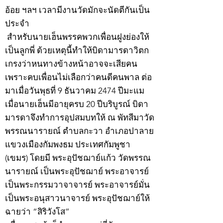
อ้อย ฯลฯ เวลามีงานวัดมักจะนัดตีกันเป็น
ประจำ
สำหรับนายเฮ็นพรรคพวกเพื่อนฝูงย่องให้
เป็นลูกพี่ ด้วยเหตุนี้ทำให้บิดามารดาวิตก
เกรงว่าหนทางข้างหน้าอาจจะเสียคน
เพราะคบเพื่อนไม่เลือกว่าคนดีคนพาล ต่อ
มาเมื่อวันพุธที่ 9 ธันวาคม 2474 ปีมะแม
เมื่อนายเฮ็นมีอายุครบ 20 ปีบริบูรณ์ บิดา
มารดาจึงทำการอุปสมบทให้ ณ พัทสีมาวัด
พรรณนารายณ์ ตำบลกะวา อำเภอปาลาย
แขวงเมืองกัมพงธม ประเทศกัมพูชา
(เขมร) โดยมี พระอุปัชฌาย์แก้ว วัดพรรณ
นารายณ์ เป็นพระอุปัชฌาย์ พระอาจารย์
เป็นพระกรรมวาจาจารย์ พระอาจารย์มั่น
เป็นพระอนุสาวนาจารย์ พระอุปัชฌาย์ให้
ฉายว่า “สิริวังโส”