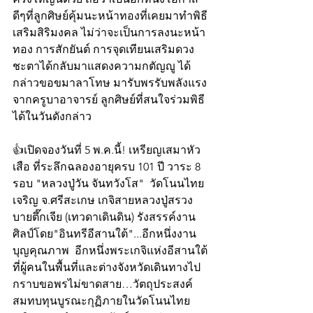
ดีๆที่ลูกศิษย์คุ้มนะหน้าทองที่เคยมาทำพิธี
เสริมสิริมงคล ไม่ว่าจะเป็นการลงนะหน้า
ทอง การสักยันต์ การจุดเทียนเสริมดวง
ชะตาได้กลับมาแสดงความกตัญญู ได้
กล่าวขอขมาลาโทษ มารับพรรับพลังแรง
จากครูบาอาจารย์ ลูกศิษย์ที่สนใจร่วมพิธี
ได้ในวันดังกล่าว
👍เปิดจองวันที่ 5 พ.ค.นี้! เหรียญเสมาหัว
เสือ ที่ระลึกฉลองอายุครบ 101 ปี วาระ 8 
รอบ "หลวงปู่วัน จันทวังโส"  วัดโนนไทย
เจริญ จ.ศรีสะเกษ เกจิสายหลวงปู่สรวง 
บายตึ๊กเจีย (เทวดาเดินดิน) รังสรรค์งาน
ศิลป์โดย"อินทรีอีสานใต้"...อีกหนึ่งงาน
บุญคุณภาพ  อีกหนึ่งพระเกจิแห่งอีสานใต้
ที่ผู้คนในพื้นที่และต่างจังหวัดเดินทางไป
กราบขอพรไม่ขาดสาย…วัตถุประสงค์  
สมทบทุนบูรณะกุฏิภายในวัดโนนไทย