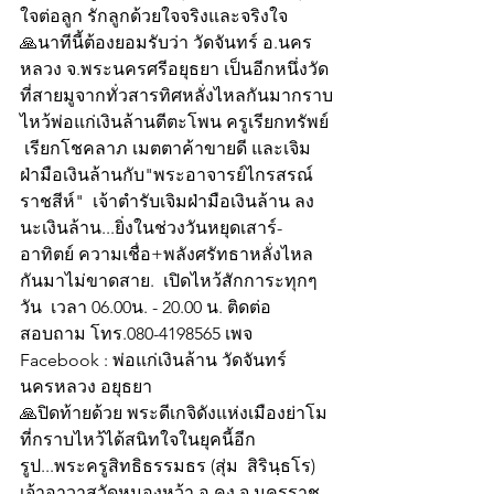
ใจต่อลูก รักลูกด้วยใจจริงและจริงใจ
🙏นาทีนี้ต้องยอมรับว่า วัดจันทร์ อ.นคร 
หลวง จ.พระนครศรีอยุธยา เป็นอีกหนึ่งวัด
ที่สายมูจากทั่วสารทิศหลั่งไหลกันมากราบ
ไหว้พ่อแก่เงินล้านตีตะโพน ครูเรียกทรัพย์ 
 เรียกโชคลาภ เมตตาค้าขายดี และเจิม
ฝ่ามือเงินล้านกับ"พระอาจารย์ไกรสรณ์ 
ราชสีห์"  เจ้าตำรับเจิมฝ่ามือเงินล้าน ลง
นะเงินล้าน...ยิ่งในช่วงวันหยุดเสาร์-
อาทิตย์ ความเชื่อ+พลังศรัทธาหลั่งไหล
กันมาไม่ขาดสาย.  เปิดไหว้สักการะทุกๆ
วัน  เวลา 06.00น. - 20.00 น. ติดต่อ
สอบถาม โทร.080-4198565 เพจ 
Facebook : พ่อแก่เงินล้าน วัดจันทร์ 
นครหลวง อยุธยา
🙏ปิดท้ายด้วย พระดีเกจิดังแห่งเมืองย่าโม
ที่กราบไหว้ได้สนิทใจในยุคนี้อีก
รูป...พระครูสิทธิธรรมธร (สุ่ม  สิรินฺธโร)  
เจ้าอาวาสวัดหนองหว้า อ.คง จ.นครราช