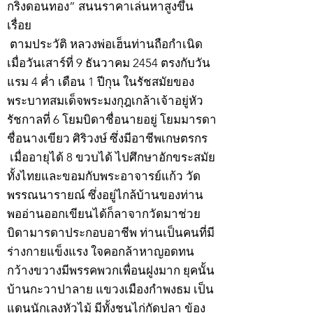
กริ่งดอนทอง” สนนราคาเล่นหาสูงขึ้น
เรื่อย
ตามประวัติ หลวงพ่อเฮ็นท่านถือกำเนิด
เมื่อวันเสาร์ที่ 9 ธันวาคม 2454 ตรงกับวัน
แรม 4 ค่ำ เดือน 1 ปีกุน ในรัชสมัยของ
พระบาทสมเด็จพระมงกุฎเกล้าเจ้าอยู่หัว
รัชกาลที่ 6 โยมบิดาชื่อนายอยู่ โยมมารดา
ชื่อนางเขียว ศิริวงษ์ ซึ่งมีอาชีพเกษตรกร
เมื่ออายุได้ 8 ขวบได้ ไปศึกษาอักขระสมัย
ทั้งไทยและขอมกับพระอาจารย์แก้ว วัด
พรรณนารายณ์ ซึ่งอยู่ไกล้บ้านของท่าน
พออ่านออกเขียนได้ก็ลาจากวัดมาช่วย
บิดามารดาประกอบอาชีพ ท่านเป็นคนที่มี
ร่างกายแข็งแรง ใจคอกล้าหาญอดทน
กว้างขวางมีพรรคพวกเพื่อนฝูงมาก ยุคนั้น
บ้านกะวาปาลาย แขวงเมืองกำพงธม เป็น
แดนนักเลงหัวไม้ มีทั้งชนไก่กัดปลา ข้อง