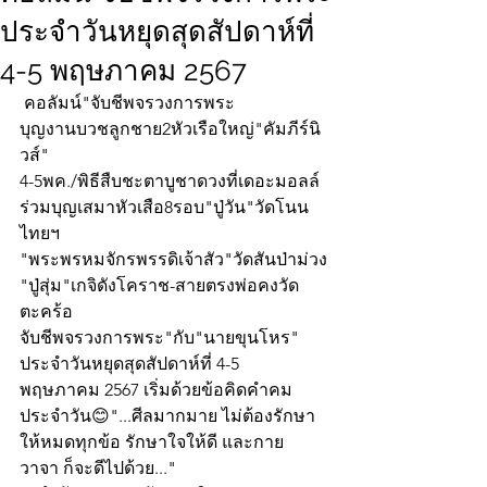
ประจำวันหยุดสุดสัปดาห์ที่
4-5 พฤษภาคม 2567
 คอลัมน์"จับชีพจรวงการพระ
บุญงานบวชลูกชาย2หัวเรือใหญ่"คัมภีร์นิ
วส์"
4-5พค./พิธีสืบชะตาบูชาดวงที่เดอะมอลล์
ร่วมบุญเสมาหัวเสือ8รอบ"ปู่วัน"วัดโนน
ไทยฯ 
"พระพรหมจักรพรรดิเจ้าสัว"วัดสันป่าม่วง
"ปู่สุ่ม"เกจิดังโคราช-สายตรงพ่อคงวัด
ตะคร้อ
จับชีพจรวงการพระ"กับ"นายขุนโหร" 
ประจำวันหยุดสุดสัปดาห์ที่ 4-5  
พฤษภาคม 2567 เริ่มด้วยข้อคิดคำคม
ประจำวัน😊"...ศีลมากมาย ไม่ต้องรักษา
ให้หมดทุกข้อ รักษาใจให้ดี และกาย 
วาจา ก็จะดีไปด้วย..."