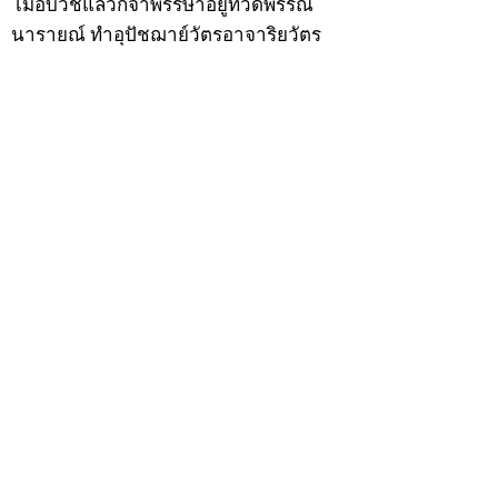
เมื่อบวชแล้วก็จำพรรษาอยู่ที่วัดพรรณ
นารายณ์ ทำอุปัชฌาย์วัตรอาจาริยวัตร
ตามธรรมเนียมพระนวกะผู้บวชใหม่ และ
ศึกษาพระธรรมวินัยท่องบ่นสวดมนต์จน
จบทุกยุคทุกคัมภีร์ มีอุตสาหะจดจำได้
แม่นยำและเกิดเลื่อมใสศรัทธาในพระพุทธ
ศาสนายิ่ง
สิ่งสำคัญได้ศึกษาเล่าเรียนในด้านคาถา
อาคมจนมีความชำนาญ เจนจัดด้านวิชา
แขนงต่างๆ ซึ่งได้รับการถ่ายทอดมาจาก
หลวงพ่อแก้ว วัดพรรณนารายณ์ ซึ่งเป็น
พระอุปัชฌาย์แล้ว ท่านจึงได้ตัดสินใจออก
ธุดงค์รอนแรมมาตามป่าและภูเขาเพื่อ
แสวงหาที่สงบวิเวกบำเพ็ญสมณธรรม และ
ปฏิบัติสมถวิปัสสนากัมมัฏฐาน
ต่อมาได้อยู่จำพรรษาที่ “วัดดอนทอง”
เมื่อปี 2479 ระหว่างจำพรรษาอยู่ที่นั่นได้