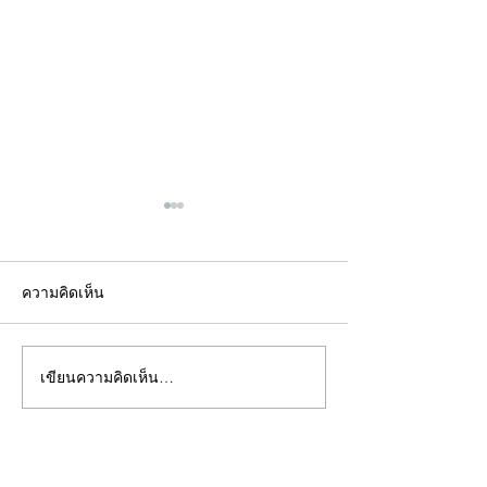
ความคิดเห็น
เขียนความคิดเห็น…
คอลัมน์"จับชีพจรวงการ
คอลัมน์"จับชีพจ
พระ"ประจำพุธที่ 29
พระ"ประจำอังคาร
กรกฎาคม 2569
กรกฎาคม 2569