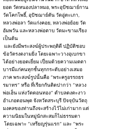
ยอด วัดหนองปลาหมอ, พระอุปัชฌาย์กาน
วัดโคกโพธิ์, อุปัชฌาย์ตัน วัดอู่ตะเภา,
หลวงพ่อลา วัดแก่งคอย, หลวงพ่อย้อย วัด
อัมพวัน และหลวงพ่อตาบ วัดมะขามเรียง
เป็นต้น
และยังมีพระสงฆ์ผู้ประพฤติดี ปฏิบัติชอบ
ข้อวัตรงดงามยิ่ง โดยเฉพาะวางอุเบกขา
ได้อย่างยอดเยี่ยม เปี่ยมด้วยความเมตตา
บารมีแก่คนทุกชั้นทุกกระดับอย่างเสมอ
ภาค พระสงฆ์รูปนั้นคือ “พระครูอรรถธร
รมาทร” หรือ ที่เรียกกันติดปากว่า “หลวง
พ่อเฮ็น แห่งวัดดอนทอง” ตำบลดงตะงาว
อำเภอดอนพุด จังหวัดสระบุรี ปัจจุบันวัตถุ
มงคลของท่านถึงจะสร้างไว้ไม่เก่ามาก แต่
ความนิยมในหมู่นักสะสมก็ไม่ธรรมดา
โดยเฉพาะ “เหรียญรุ่นแรก” และ “พระ