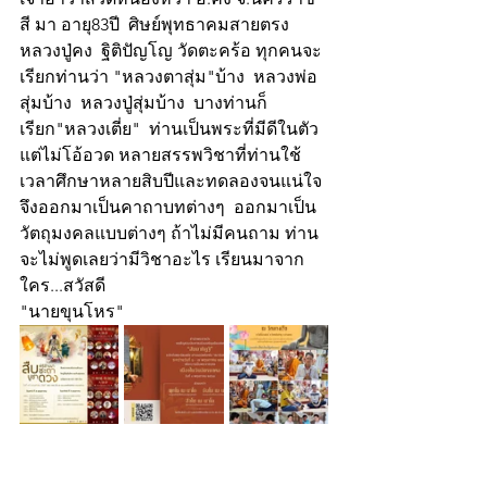
สี มา อายุ83ปี  ศิษย์พุทธาคมสายตรง 
หลวงปู่คง  ฐิติปัญโญ วัดตะคร้อ ทุกคนจะ
เรียกท่านว่า "หลวงตาสุ่ม"บ้าง  หลวงพ่อ
สุ่มบ้าง  หลวงปู่สุ่มบ้าง  บางท่านก็
เรียก"หลวงเตี่ย"  ท่านเป็นพระที่มีดีในตัว 
แต่ไม่โอ้อวด หลายสรรพวิชาที่ท่านใช้
เวลาศึกษาหลายสิบปีและทดลองจนแน่ใจ
จึงออกมาเป็นคาถาบทต่างๆ  ออกมาเป็น
วัตถุมงคลแบบต่างๆ ถ้าไม่มีคนถาม ท่าน
จะไม่พูดเลยว่ามีวิชาอะไร เรียนมาจาก
ใคร...สวัสดี
"นายขุนโหร"