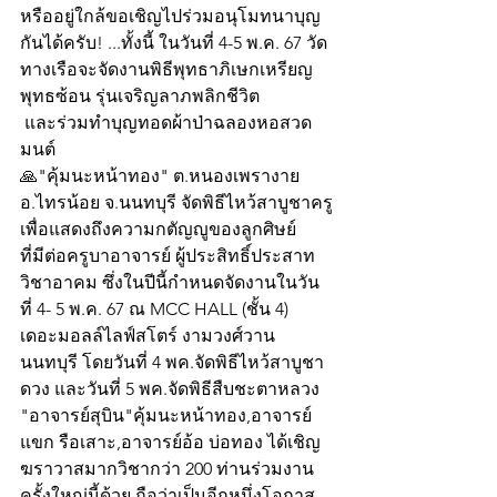
หรืออยู่ใกล้ขอเชิญไปร่วมอนุโมทนาบุญ
กันได้ครับ! ...ทั้งนี้ ในวันที่ 4-5 พ.ค. 67 วัด
ทางเรือจะจัดงานพิธีพุทธาภิเษกเหรียญ
พุทธซ้อน รุ่นเจริญลาภพลิกชีวิต
 และร่วมทำบุญทอดผ้าป่าฉลองหอสวด
มนต์
🙏"คุ้มนะหน้าทอง" ต.หนองเพรางาย 
อ.ไทรน้อย จ.นนทบุรี จัดพิธีไหว้สาบูชาครู
เพื่อแสดงถึงความกตัญญูของลูกศิษย์
ที่มีต่อครูบาอาจารย์ ผู้ประสิทธิ์ประสาท
วิชาอาคม ซึ่งในปีนี้กำหนดจัดงานในวัน
ที่ 4- 5 พ.ค. 67 ณ MCC HALL (ชั้น 4) 
เดอะมอลล์ไลฟ์สโตร์ งามวงศ์วาน 
นนทบุรี โดยวันที่ 4 พค.จัดพิธีไหว้สาบูชา
ดวง และวันที่ 5 พค.จัดพิธีสืบชะตาหลวง 
"อาจารย์สุบิน"คุ้มนะหน้าทอง,อาจารย์
แขก รือเสาะ,อาจารย์อ้อ บ่อทอง ได้เชิญ
ฆราวาสมากวิชากว่า 200 ท่านร่วมงาน
ครั้งใหญ่นี้ด้วย ถือว่าเป็นอีกหนึ่งโอกาส