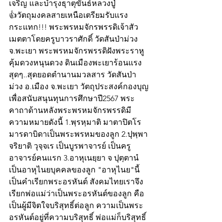
เจริญ และบำรุงธุาตุขันธ์หลวงปู่
👍วัตถุมงคลสายเหนือเตรียมรับแรง
กระแทก!!! พระพรหมจักรพรรดิเจ้าสัว
เมตตาโดยครูบาวราศักดิ์ วัดสันป่าม่วง 
จ.พะเยา พระพรหมจักรพรรดิฝังพระราหู
คุ้มดวงหนุนดวง ดินเมืองพะเยาร้อนแรง
สุดๆ..สุดยอดตำนานมวลสาร วัดสันป่า
ม่วง อ.เมือง จ.พะเยา วัตถุประสงค์กองบุญ
เพื่อสนับสนุนทุนการศึกษาปี2567 พระ
คาถาด้านหลังพระพรหมจักรพรรดิมี
ความหมายดังนี้ 1.พฺรหฺมาติ มาตาปิตโร 
มารดาบิดาเป็นพระพรหมของลูก 2.ปุพฺพา
จริยาติ วุจฺจเร เป็นบูรพาจารย์ เป็นครู
อาจารย์คนแรก 3.อาหุเนยฺยา จ ปุตฺตานํ 
เป็นอาหุไนยบุคคลของลูก "อาหุไนย"นี้
เป็นคำเรียกพระอรหันต์ สังคมไทยเราจึง
เรียกพ่อแม่ว่าเป็นพระอรหันต์ของลูก คือ 
เป็นผู้มีจิตใจบริสุทธิ์ต่อลูก ความเป็นพระ
อรหันต์อยู่ที่ความบริสุทธิ์ พ่อแม่ก็บริสุทธิ์