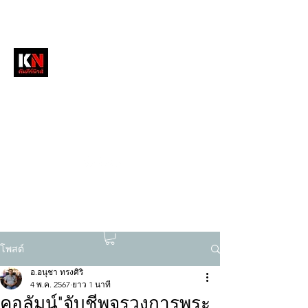
หนังสือพิมพ์คัมภีร์นิวส์
สื่อลึกวงการสงฆ์ เจาะตรงพระเครื่องดัง
tukompee07@gmail.com
0614034151
โพสต์
อ.อนุชา ทรงศิริ
4 พ.ค. 2567
ยาว 1 นาที
คอลัมน์"จับชีพจรวงการพระ