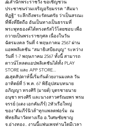
🙏สำนักพระราชวัง ขอเชิญชวน
ประชาชนร่วมเจริญอริยมรรค “สัมมา
ทิฏฐิ” ระลึกถึงพระรัตนตรัย ว่าเป็นสรณะ
ที่พึ่งที่ยึดถือ อันเป็นทางเป็นธรรมที่
พระพุทธองค์ได้ทรงตรัสไว้โดยชอบ เพื่อ
ถวายเป็นพระราชกุศล เนื่องในวัน
ฉัตรมงคล วันที่ 4 พฤษภาคม 2567 ผ่าน
แอพพลิเคชัน “สมาธิเสบียงบุญ” ระหว่าง
วันที่ 1-7 พฤษภาคม 2567 ทั้งนี้ สามารถ
ดาวน์โหลดแอปพลิเคชันได้ทั้ง PLAY 
STORE และ APP STORE... 
🙏สุดสัปดาห์นี้เริ่มกันด้วยงานมงคล วัน
อาทิตย์ที่ 5 พ.ค. 67 พิธีอุปสมบทนาย
อภิญญา ทรงศิริ (มายด์) บุตรชายนาย
อนุชา ทรงศิริ และนางสาวศรัณยพร พรม
จรรย์ (แดง เอกคัมภีร์) 2หัวเรือใหญ่
ของ"คัมภีร์นิวส์"ทุกแพลตฟอร์ม  ณ 
พัทธสีมาวัดทางเรือ อ.วิเศษชัยชาญ 
จ.อ่างทอง.. งานนี้แฟนเพจท่านใดมีเวลา