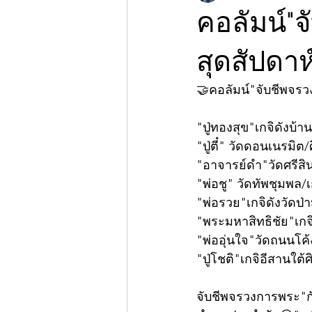
คอลัมน์"
สุดสัปดาห
🤝คอลัมน์"จับชีพจร
"ปู่ทองสุข"เกจิดังบ้าน
"ปู่ตี๋" วัดดอนเนรมิ
"อาจารย์ดำ"วัดศรีสิ
"พ่อชู" วัดทัพชุมพล/
"พ่อรวย"เกจิดังวัดป่
"พระมหาสิทธิชัย"เก
"พ่ออุ่นใจ"วัดถนนโค
"ปู่โชติ"เกจิอีสานใต้
จับชีพจรวงการพระ"กั