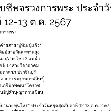
จับชีพจรวงการพระ ประจำวั
์ 12-13 ต.ค. 2567
วงการพระ
ค่ายสาย"ปู่ทิม/ปู่แก้ว"
ต/ศิษย์สายวัดสะพานสูง
นมา/สายวิชา 3 แม่น้ำ
เกจิ 12 สายวิชาอาคม
ามหาลาภ ปราจีนบุรี
จิสายกรรมฐานกาฬสินธุ์
้งเกจินักพัฒนาโคราช
ศิษย์ปู่คำบุ-ญาท่านเขียน
บ"นายขุนโหร" ประจำวันหยุดสุดสัปดาห์ 12-13 ต.ค. 2567 เร