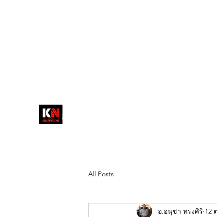
tukompee07@gmail.com
0614034151
หน้าหลัก
พระ
หนังสือพิมพ์คัมภีร์นิ
วส์
สื่อลึกวงการสงฆ์ เจาะตรงพระเครื่อง
ดัง
All Posts
อ.อนุชา ทรงศิริ
12 