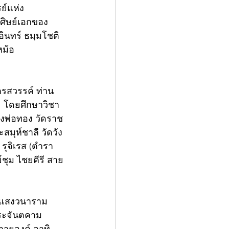
ย์แห่ง
นศิษย์เอกของ
ินทร์ ธมฺมโชติ 
หม้อ 
ครสวรรค์ ท่าน
  โดยศึกษาวิชา
งพ่อทอง วัดราช
มุห์ชาลี วัดวัง
ุจิเรส (ตำรา 
ชุม ไชยคีรี สาย
ญาแสงวนาราม 
ประจันตคาม 