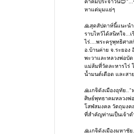
คำคมประจำวัน😊"...ชีวิ
หาแต่มุมแย่ๆ
🙏สุดสัปดาห์นี้แนะนำ 
ราบไหว้ได้สนิทใจ...เร
ไร่....พระครูพุทธิศาส
อ.บ้านค่าย จ.ระยอง 
พะวาและหลวงพ่อบัด วั
แม่ส้มที่วัดละหารไร่
น้ำมนต์เดือด และสายสิ
🙏เกจิดังเมืองอุทัย..
ศิษย์พุทธาคมหลวงพ่อ
โสฬสมงคล วัตถุมงคล
ที่สำคัญท่านเป็นเจ้าต
🙏เกจิดังเมืองมหาชั