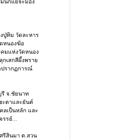
่ มันก็แย่จะมอง
งปู่ทิม วัดละหาร
วัดหนองฆ้อ 
ทธาคมแห่งวัดหนอง
ลุกเสกสีผึ้งพราย
กิดปรากฏการณ์
ุรี จ.ชัยนาท 
กชะตาและยันต์
คลเป็นหลัก และ
จรรย์...
ศรีสินมา ต.สวน