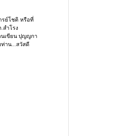
ย์โชติ หรือที่
ต.สำโรง 
่านเขียน ปุญญกา
่าน...สวัสดี