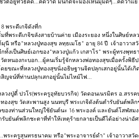
ตอยู่ที่วิธีคิด...คิดว่าดี มันก็ดีจะมองเห็นมุมดีๆ...คิดว่าแย
8 พระดีเกจิดังที่ก
ิ่มที่พระดีเกจิขลังสายบ้านค่าย เมืองระยอง หนึ่งในศิษย์หลว
ก์มุนี หรือ"หลวงปู่ทองสุข ลทฺธเมโธ" อายุ 84 ปี  เจ้าอาวาส
อีกทั้งเป็นศิษย์เอกของ"หลวงปู่แก้ว เกสาโร" พระผู้ทรงพุ
ดหนองกะบอก...ผู้คนเริ่มรู้จักหลวงพ่อทองสุขเมื่อครั้งพิธีป
 โดยขณะที่หลวงปู่ทองสุขนั่งอธิษฐานจิตปลุกเสกอยู่นั้นได้เ
ญจน์ที่ท่านปลุกเสกอยู่นั้นไม่ไหม้ไฟ...
"หลวงปู่ตี๋ ปวโร(พระครูอุทัยบวรกิจ) วัดดอนเนรมิตร อ.สรรคบ
ทองสุข วัดสะพานสูง นนทบุรี พระเกจิดังต้นตำรับยันต์พลิ
ของท่านส่วนใหญ่ใช้ยันต์นะ 16 พระองค์ และยันต์โสฬสมง
ำรับยันต์พลิกชะตาที่ทำให้เหตุร้ายกลายเป็นดีได้อย่างน่าอัศ
ย...พระครูสุนทรธนาคม หรือ"พระอาจารย์ดำ" เจ้าอาวาสวัด