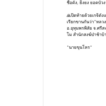
ชื่อดัง, ยิ่งยง ยอดบัว
🙏ปิดท้ายด้วยเกจิดัง
เรียกขานกันว่า"หลวง
อ.อุทุมพรพิสัย จ.ศรี
โม สำนักสงฆ์ป่าช้า
"นายขุนโหร"