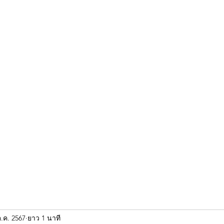
ขุนแผน khun paen
พระเก่าใหม่ยอดนิยม
ร้านพระเอกคัมภีร์
พระกริ
ต.ค. 2567
ยาว 1 นาที