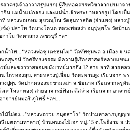
ุทรสาคร(เจ้าอาวาสรูปแรก) ผู้สืบทอดสรรพวิชาจากปรมาจาร
ท่าจีน แม่น้ำแม่กลอง และแม่น้ำเจ้าพระยาหลายรูป โดยเป็
าทิ หลวงพ่อเกษม สุขวณฺโณ วัดสุนทรสถิต (อำแพง) หลวงปู่อ
 (เซ้ง) ปสาโท วัดบางโตนด หลวงพ่อสง่า อนุปุพฺพโพ วัดบ้าน
สุขกาโม วัดตาลกง เพชรบุรี ฯลฯ
ากน้ำโพ..."หลวงพ่อชู เตชธมฺโม" วัดทัพชุมพล อ.เมือง จ.น
พ่อสุพจน์ วัดศรีทรงธรรม มีความรู้เรื่องศาสตร์หลายแขนง
์และฆราวาสจอมขมังเวทย์มากถึง 12 สาย อาทิ สายหลว
น ไกรทองสุข, สายหลวงปู่เอี่ยม วัดสะพานสูง เรียนจาก พระส
วงปู่ศุข วัดปากคลองมะขามเฒ่า จ.ชัยนาท เรียนจากครูทัน ร
ตัวกะโหลกทอง),สายอาจารย์ฟ้อน ดีสว่าง เรียนจาก อาจารย์
าจารย์หมอริ ภู่โพธิ์ ฯลฯ...
น่อไม้ไผ่ตง..."หลวงพ่อรวย กนฺตสาโร" วัดป่ามหาลาภบุญ
่ฤาษีเมตตามหาลาภ) บ้านหนองไม้เอก หมู่.15 ต.โพธิงาม อ.