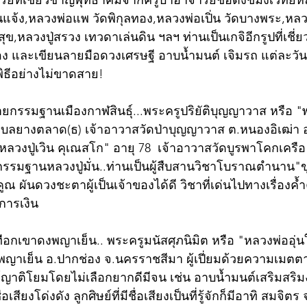
ารย์ที่เชี่ยวชาญพุทธาคมจากครูบาอาจารย์ชื่อดังขมังเวทย์ห
นแจ้ง,หลวงพ่อแพ วัดพิกุลทอง,หลวงพ่อเปิ่น วัดบางพระ,หลว
สุข,หลวงปู่สรวง เทวดาเล่นดิน ฯลฯ ท่านเป็นเกจิอีกรูปที่เช
อง และเขียนลายมือดวงเศรษฐี อาบน้ำมนต์ เจิมรถ แต่ละวัน
ธีอย่างไม่ขาดสาย!
ยกรรมฐานเมืองกาฬสินธุ์...พระครูปริยัติบุญญาวาส หรือ "
บลยางตลาด(ธ) เจ้าอาวาสวัดป่าบุญญาวาส ต.หนองอิเฒ่า 
ก"หลวงปู่เวิน คุเณสโก" อายุ 78  เจ้าอาวาสวัดบูรพาโคกเคร
ยกรรมฐานหลวงปู่มั่น..ท่านเป็นผู้สืบสานวิชาโบราณตำนาน"ขุนท
ณ ผันดวงชะตาผู้เป็นเจ้าของได้ดี วิชาที่เด่นไปทางเรื่องค้ำ
 การเงิน
ือกเขาดงพญาเย็น.. พระครูมนัสศุภนิมิต หรือ "หลวงพ่ออุ่นใ
ญาเย็น อ.ปากช่อง จ.นครราชสีมา ผู้เปี่ยมด้วยความเมตตา
์ญาติโยมโดยไม่เลือกยากดีมีจน เช่น อาบน้ำมนต์เสริมสริ
เสียงโด่งดัง ลูกศิษย์ที่มีชื่อเสียงเป็นที่รู้จักก็มีอาทิ สมจ