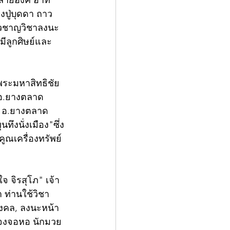
ลายองค์ อาทิ 
งปู่บุดดา ถาว
ี่ยวชาญวิชาลงนะ
มีลูกศิษย์และ
พระมหาสิทธิชัย 
อ.ยางตลาด 
ือ อ.ยางตลาด 
ึงนั่งเมือง"ซึ่ง
คูณเครื่องทรัพย์
จ จิรสุโภ" เจ้า
 ท่านใช้วิชา
มงคล, ลงนะหน้า
ิตร จงจอหอ นักมวย