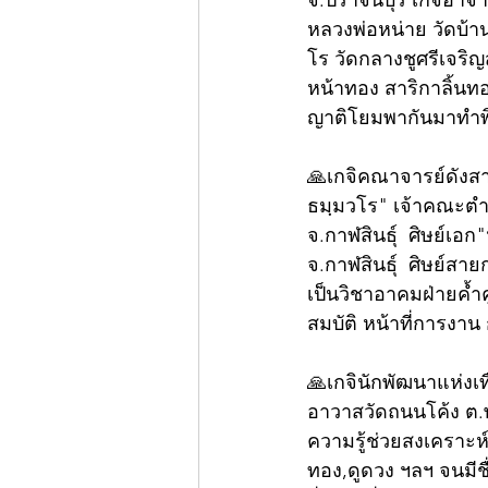
จ.ปราจีนบุรี เกจิอาจ
หลวงพ่อหน่าย วัดบ้า
โร วัดกลางชูศรีเจริญ
หน้าทอง สาริกาลิ้นท
ญาติโยมพากันมาทำพิ
🙏เกจิคณาจารย์ดังสา
ธมฺมวโร" เจ้าคณะตำ
จ.กาฬสินธุ์  ศิษย์เอ
จ.กาฬสินธุ์  ศิษย์สา
เป็นวิชาอาคมฝ่ายค้ำคู
สมบัติ หน้าที่การงาน
🙏เกจินักพัฒนาแห่งเท
อาวาสวัดถนนโค้ง ต.พ
ความรู้ช่วยสงเคราะห
ทอง,ดูดวง ฯลฯ จนมีชื่อ