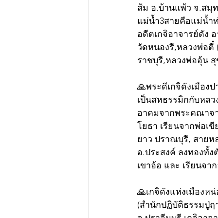
ส้ม อ.บ้านแพ้ว จ.สม
แม่น้ำ3สายคือแม่น้ำ
อดีตเกจิอาจารย์ดัง อ
วัดหนองรี,หลวงพ่อตี๋
ราชบุรี,หลวงพ่ออุ้น 
🙏พระดีเกจิดังเมืองป
เป็นสหธรรมิกกับหลวง
อาคมจากพระคณาจารย
โยธา เรียนจากพ่อเขีย
ยาว ปราณบุรี, สายหล
อ.ประสงค์ ลงทองทั้ง
เขาอ้อ และ เรียนจากอ
🙏เกจิดังแห่งเมืองห
(สำนักปฏิบัติธรรมปู