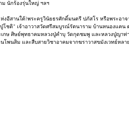
งาม นักร้องรุ่นใหญ่ ฯลฯ
แห่งอีสานใต้!พระครูวินัยธรศักดิ์มนตรี ปภัสโร หรือพระอาจาร
ปู่โชติ" เจ้าอาวาสวัดศรีสมบูรณ์รัตนาราม บ้านหนองแคน 
สะเกษ ศิษย์พุทธาคมหลวงปู่คำบุ วัดกุดชมพู และหลวงปู่ญาท
บ้านโพนสิม และสืบสายวิชาอาคมจากฆราวาสขมังเวทย์หลายท