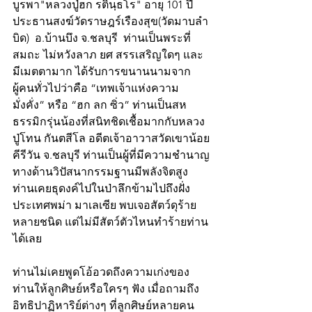
บูรพา"หลวงปู่ฮก รตินฺธโร" อายุ 101 ปี 
ประธานสงฆ์วัดราษฎร์เรืองสุข(วัดมาบลำ
บิด)  อ.บ้านบึง จ.ชลบุรี  ท่านเป็นพระที่
สมถะ ไม่หวังลาภ ยศ สรรเสริญใดๆ และ
มีเมตตามาก ได้รับการขนานนามจาก
ผู้คนทั่วไปว่าคือ “เทพเจ้าแห่งความ
มั่งคั่ง” หรือ “ฮก ลก ซิ่ว” ท่านเป็นสห
ธรรมิกรุ่นน้องที่สนิทชิดเชื้อมากกับหลวง
ปู่โทน กันตสีโล อดีตเจ้าอาวาสวัดเขาน้อย
คีรีวัน จ.ชลบุรี ท่านเป็นผู้ที่มีความชำนาญ
ทางด้านวิปัสนากรรมฐานมีพลังจิตสูง 
ท่านเคยธุดงค์ไปในป่าลึกข้ามไปถึงฝั่ง
ประเทศพม่า มาเลเซีย พบเจอสัตว์ดุร้าย
หลายชนิด แต่ไม่มีสัตว์ตัวไหนทำร้ายท่าน
ได้เลย
ท่านไม่เคยพูดโอ้อวดถึงความเก่งของ
ท่านให้ลูกศิษย์หรือใครๆ ฟัง เมื่อถามถึง
อิทธิปาฏิหาริย์ต่างๆ ที่ลูกศิษย์หลายคน