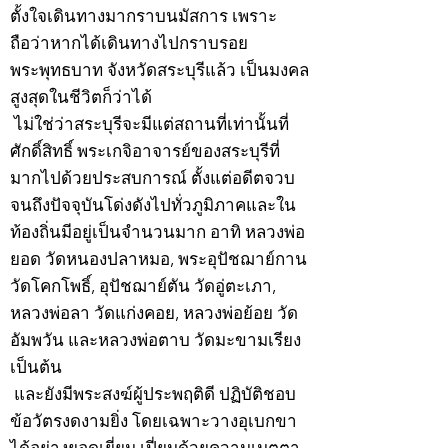
ตั้งใจเดินทางมากราบนมัสการ เพราะ
ถือว่าหากได้เดินทางไปกราบรอย
พระพุทธบาท จังหวัดสระบุรีแล้ว เป็นมงคล
สูงสุดในชีวิตก็ว่าได้
ไม่ใช่ว่าสระบุรีจะมีแต่สถานที่เท่านั้นที่
ศักดิ์สิทธิ์ พระเกจิอาจารย์ของสระบุรีที่
มากไปด้วยประสบการณ์ ตั้งแต่อดีตจวบ
จนถึงปัจจุบันโด่งดังไปทั่วภูมิภาคและใน
ท้องถิ่นมีอยู่เป็นจำนวนมาก อาทิ หลวงพ่อ
ยอด วัดหนองปลาหมอ, พระอุปัชฌาย์กาน
วัดโคกโพธิ์, อุปัชฌาย์ตัน วัดอู่ตะเภา,
หลวงพ่อลา วัดแก่งคอย, หลวงพ่อย้อย วัด
อัมพวัน และหลวงพ่อตาบ วัดมะขามเรียง
เป็นต้น
และยังมีพระสงฆ์ผู้ประพฤติดี ปฏิบัติชอบ
ข้อวัตรงดงามยิ่ง โดยเฉพาะวางอุเบกขา
ได้อย่างยอดเยี่ยม เปี่ยมด้วยความเมตตา