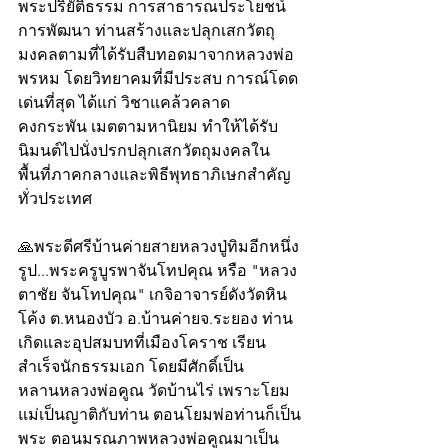
พระปริยัติธรรม การสาธารณประโยชน์ 
การพัฒนา ท่านสร้างและปลุกเสกวัตถุ
มงคลตามที่ได้รับสืบทอดมาจากหลวงพ่อ
พรหม โดยวิทยาคมที่มีประสบ การณ์โดด
เด่นที่สุด ได้แก่ วิชาแคล้วคลาด 
คงกระพัน เมตตามหานิยม ทำให้ได้รับ
นิมนต์ไปนั่งปรกปลุกเสกวัตถุมงคลใน
พื้นที่ภาคกลางและพิธีพุทธาภิเษกสำคัญ
ทั่วประเทศ
🙏พระดีศรีบ้านค่ายสายหลวงปู่ทิมอีกหนึ่ง
รูป...พระครูบูรพาจันโทปคุณ หรือ "หลวง
ตาชัย จันโทปคุณ" เกจิอาจารย์ดังวัดหิน
โค้ง ต.หนองบัว อ.บ้านค่ายจ.ระยอง ท่าน
เกิดและอุปสมบทที่เมืองโคราช เรียน
สำเร็จนักธรรมเอก โดยมีศักดิ์เป็น
หลานหลวงพ่อคูณ วัดบ้านไร่ เพราะโยม
แม่เป็นญาติกับท่าน ตอนโยมพ่อท่านก็เป็น
พระ ตอนมรณภาพหลวงพ่อคูณมาเป็น