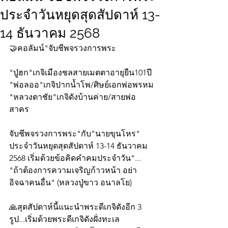
ประจำวันหยุดสุดสัปดาห์ 13-
14 ธันวาคม 2568
🤝คอลัมน์"จับชีพจรวงการพระ
"ปู่ฮก"เกจิเมืองชลสายเมตตาอายุยืน101ปี
"พ่อลออ"เกจิปากน้ำโพ/ศิษย์เอกพ่อพรหม
"หลวงตาชัย"เกจิดังบ้านค่าย/สายพ่อ
สาคร
จับชีพจรวงการพระ"กับ"นายขุนโหร" 
ประจำวันหยุดสุดสัปดาห์ 13-14 ธันวาคม 
2568 เริ่มด้วยข้อคิดคำคมประจำวัน"... 
"ถ้าต้องการความเจริญก้าวหน้า อย่า
อิจฉาคนอื่น" (หลวงปู่ขาว อนาลโย)
🙏สุดสัปดาห์นี้แนะนำพระดีเกจิดังอีก 3 
รูป...เริ่มด้วยพระดีเกจิดังฝั่งทะเล