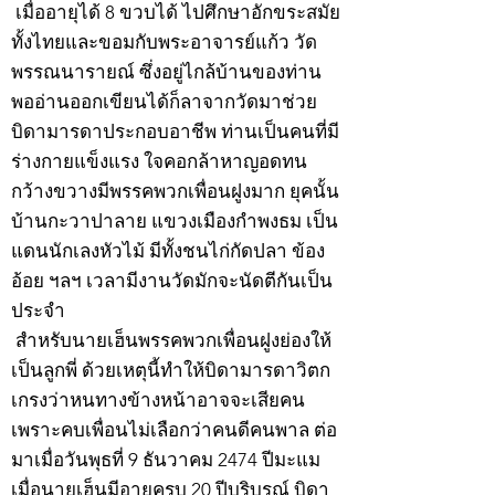
เมื่ออายุได้ 8 ขวบได้ ไปศึกษาอักขระสมัย
ทั้งไทยและขอมกับพระอาจารย์แก้ว วัด
พรรณนารายณ์ ซึ่งอยู่ไกล้บ้านของท่าน
พออ่านออกเขียนได้ก็ลาจากวัดมาช่วย
บิดามารดาประกอบอาชีพ ท่านเป็นคนที่มี
ร่างกายแข็งแรง ใจคอกล้าหาญอดทน
กว้างขวางมีพรรคพวกเพื่อนฝูงมาก ยุคนั้น
บ้านกะวาปาลาย แขวงเมืองกำพงธม เป็น
แดนนักเลงหัวไม้ มีทั้งชนไก่กัดปลา ข้อง
อ้อย ฯลฯ เวลามีงานวัดมักจะนัดตีกันเป็น
ประจำ
สำหรับนายเฮ็นพรรคพวกเพื่อนฝูงย่องให้
เป็นลูกพี่ ด้วยเหตุนี้ทำให้บิดามารดาวิตก
เกรงว่าหนทางข้างหน้าอาจจะเสียคน
เพราะคบเพื่อนไม่เลือกว่าคนดีคนพาล ต่อ
มาเมื่อวันพุธที่ 9 ธันวาคม 2474 ปีมะแม
เมื่อนายเฮ็นมีอายุครบ 20 ปีบริบูรณ์ บิดา