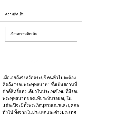
ความคิดเห็น
เขียนความคิดเห็น…
คอลัมน์"จับชีพจรวงการ
คอลัมน์"จับชีพจ
พระ"ประจำพุธที่ 29
พระ"ประจำอังคาร
กรกฎาคม 2569
กรกฎาคม 2569
©2020 by kampeenews. Proudly created with Wix.com
เมื่อเอ่ยถึงจังหวัดสระบุรี คนทั่วไปจะต้อง
คิดถึง “รอยพระพุทธบาท” ซึ่งเป็นสถานที่
ศักดิ์สิทธิ์แห่ง เดียวในประเทศไทย ที่มีรอย
พระพุทธบาทของแท้ประทับรอยอยู่ ใน
แต่ละปีจะมีทั้งพระภิกษุสามเณรและบุคคล
ทั่วไป ทั้งจากในประเทศและต่างประเทศ