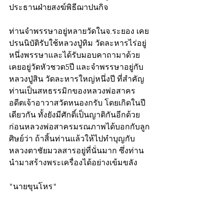
ประธานฝ่ายสงฆ์พิธีฌาปนกิจ 
ท่านจำพรรษาอยู่หลายวัดในจ.ระยอง เคย
ปรนนิบัติรับใช้หลวงปู่ทิม วัดละหารไร่อยู่
หนึ่งพรรษาและได้รับมอบคาถามาด้วย 
เคยอยู่วัดหัวชวด5ปี และจำพรรษาอยู่กับ
หลวงปู่สิน วัดละหารใหญ่หนึ่งปี ที่สำคัญ 
ท่านเป็นสหธรรมิกของหลวงพ่อสาคร 
อดีตเจ้าอาวาสวัดหนองกรับ โดยเกิดในปี
เดียวกัน ทั้งยังมีศักดิ์เป็นญาติกันอีกด้วย 
ก่อนหลวงพ่อสาครมรณภาพได้บอกกับลูก
ศิษย์ว่า ถ้าสิ้นท่านแล้วให้ไปทำบุญกับ
หลวงตาชัยมวลสารอยู่ที่นั่นมาก ซึ่งท่าน
นำมาสร้างพระเครื่องได้อย่างเข้มขลัง
"นายขุนโหร"