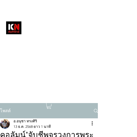
หนังสือพิมพ์คัมภีร์นิวส์
สื่อลึกวงการสงฆ์ เจาะตรงพระเครื่องดัง
tukompee07@gmail.com
0614034151
โพสต์
อ.อนุชา ทรงศิริ
13 ธ.ค. 2568
ยาว 1 นาที
คอลัมน์"จับชีพจรวงการพระ