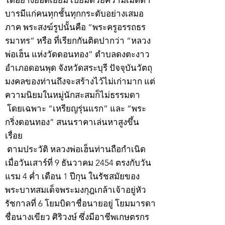
บารมีแก่คนทุกชั้นทุกกระดับอย่างเสมอ
ภาค พระสงฆ์รูปนั้นคือ “พระครูอรรถธร
รมาทร” หรือ ที่เรียกกันติดปากว่า “หลวง
พ่อเฮ็น แห่งวัดดอนทอง” ตำบลดงตะงาว
อำเภอดอนพุด จังหวัดสระบุรี ปัจจุบันวัตถุ
มงคลของท่านถึงจะสร้างไว้ไม่เก่ามาก แต่
ความนิยมในหมู่นักสะสมก็ไม่ธรรมดา
โดยเฉพาะ “เหรียญรุ่นแรก” และ “พระ
กริ่งดอนทอง” สนนราคาเล่นหาสูงขึ้น
เรื่อย
ตามประวัติ หลวงพ่อเฮ็นท่านถือกำเนิด
เมื่อวันเสาร์ที่ 9 ธันวาคม 2454 ตรงกับวัน
แรม 4 ค่ำ เดือน 1 ปีกุน ในรัชสมัยของ
พระบาทสมเด็จพระมงกุฎเกล้าเจ้าอยู่หัว
รัชกาลที่ 6 โยมบิดาชื่อนายอยู่ โยมมารดา
ชื่อนางเขียว ศิริวงษ์ ซึ่งมีอาชีพเกษตรกร