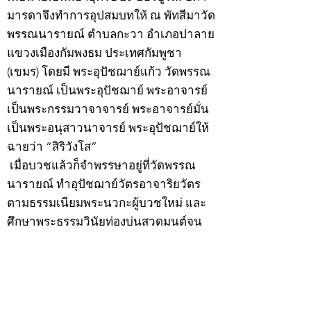
มารดาจึงทำการอุปสมบทให้ ณ พัทสีมาวัด
พรรณนารายณ์ ตำบลกะวา อำเภอปาลาย
แขวงเมืองกัมพงธม ประเทศกัมพูชา
(เขมร) โดยมี พระอุปัชฌาย์แก้ว วัดพรรณ
นารายณ์ เป็นพระอุปัชฌาย์ พระอาจารย์
เป็นพระกรรมวาจาจารย์ พระอาจารย์มั่น
เป็นพระอนุสาวนาจารย์ พระอุปัชฌาย์ให้
ฉายว่า “สิริวังโส”
เมื่อบวชแล้วก็จำพรรษาอยู่ที่วัดพรรณ
นารายณ์ ทำอุปัชฌาย์วัตรอาจาริยวัตร
ตามธรรมเนียมพระนวกะผู้บวชใหม่ และ
ศึกษาพระธรรมวินัยท่องบ่นสวดมนต์จน
จบทุกยุคทุกคัมภีร์ มีอุตสาหะจดจำได้
แม่นยำและเกิดเลื่อมใสศรัทธาในพระพุทธ
ศาสนายิ่ง
สิ่งสำคัญได้ศึกษาเล่าเรียนในด้านคาถา