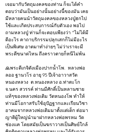
เจอมากับวัตถุมงคลของท่าน ก็จะได้คำ
ตอบว่ามันเป็นอย่างนั้นอย่างนี้ของมัน เคย
มีหลายคนนำวัตถุมงคลของหลวงปู่ฮกไป
ใช้และเกิดประสบการณ์กับตัวเอง พอไป
ถามหลวงปู่ ท่านก็จะตอบเพียงว่า “ไม่ได้มี
ดีอะไร คาถาบริกรรมปลุกเสกก็ไม่มีอะไร
เป็นพิเศษ อาตมาทำง่ายๆ ไม่ว่าเราจะมี
พระดีขนาดไหน ถึงคราวตายก็หนีไม่พ้น
🙏พระดีเกจิดังเมืองปากน้ำโพ.  หลวงพ่อ
ลออ ฐานวโร อายุ 95 ปีเจ้าอาวาสวัด
หนองหลวง  ต.หนองหลวง อ.ท่าตะโก 
จ.นคร สวรรค์ ท่านมีศักดิ์เป็นหลานชาย
แท้ๆของหลวงพ่อเดิม วัดหนองโพ ทำให้
ท่านมีโอกาสรับใช้อุปัฏฐากและเรียนวิชา
อาคมจากหลวงพ่อเดิมมาตั้งแต่เด็ก ต่อมา
ญาติผู้ใหญ่นำมาฝากหลวงพ่อพรหม วัด
ช่องแค โดยสมัยเป็นฆราวาสเป็นศิษย์ใกล้
ชิดติดตามหลวงพ่อพรหม และได้รับการ