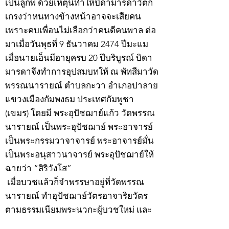
เป็นลูกพี่ ด้วยเหตุนี้ทำให้บิดามารดาวิตก
เกรงว่าหนทางข้างหน้าอาจจะเสียคน
เพราะคบเพื่อนไม่เลือกว่าคนดีคนพาล ต่อ
มาเมื่อวันพุธที่ 9 ธันวาคม 2474 ปีมะแม
เมื่อนายเฮ็นมีอายุครบ 20 ปีบริบูรณ์ บิดา
มารดาจึงทำการอุปสมบทให้ ณ พัทสีมาวัด
พรรณนารายณ์ ตำบลกะวา อำเภอปาลาย
แขวงเมืองกัมพงธม ประเทศกัมพูชา
(เขมร) โดยมี พระอุปัชฌาย์แก้ว วัดพรรณ
นารายณ์ เป็นพระอุปัชฌาย์ พระอาจารย์
เป็นพระกรรมวาจาจารย์ พระอาจารย์มั่น
เป็นพระอนุสาวนาจารย์ พระอุปัชฌาย์ให้
ฉายว่า “สิริวังโส”
เมื่อบวชแล้วก็จำพรรษาอยู่ที่วัดพรรณ
นารายณ์ ทำอุปัชฌาย์วัตรอาจาริยวัตร
ตามธรรมเนียมพระนวกะผู้บวชใหม่ และ
ศึกษาพระธรรมวินัยท่องบ่นสวดมนต์จน