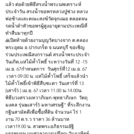
แล้ว ต่อด้วยพิธีสรงน้ำพระนพเคราะห์
ประจำวัน สรงน้ำขอพรหลวงปู่ช่วง หลวง
พ่อช้างและคณะสงฆ์วัดจุกเฌอ ตลอดจน
รดน้ำดำหัวขอพรผู้สูงอายุตามประเพณีที่
ทำสืบมาทุกปี 
🙏ปิดท้ายด้วยงานบุญวัดบางจาก ต.คลอง
พระอุดม อ.ปากเกร็ด จ.นนทบุรี ขอเชิญ
ร่วมประเพณีสงกรานต์ สรงน้ำพระประจำ
วันเกิด,แห่ไม้ค้ำโพธิ์ ระหว่างวันที่ 12 -15 
เม.ย. 67กำหนดการ  วันศุกร์ที่12 เม.ย. 67  
 เวลา 09.00 น. แห่ไม้ค้ำโพธิ์ เสร็จแล้วนำ
ไม้ค้ำโพธิ์เข้าพิธีสืบชะตา วันเสาร์ที่ 13 
(เสาร์5 ) เม.ย. 67 เวลา 11.00 น-14.00น.  
พิธีบวงสรวงเทวาภิเษก-พุทธาภิเษก  วัตถุ
มงคล รุ่น๒เสาร์5 มหาเศรษฐี" ที่ระลึกงาน
กฐินสามัคคีเพื่อซื้อที่ดิน จำนวน4 ไร่ 1 
งาน 70 ต.ร.ว ราคา 36 ล้านบาท 
เวลา19.00 น. สวดพระอภิธรรมอัฐิ
บรรพบุรุษ บนศาลาการเปรียญ วันอาทิตย์