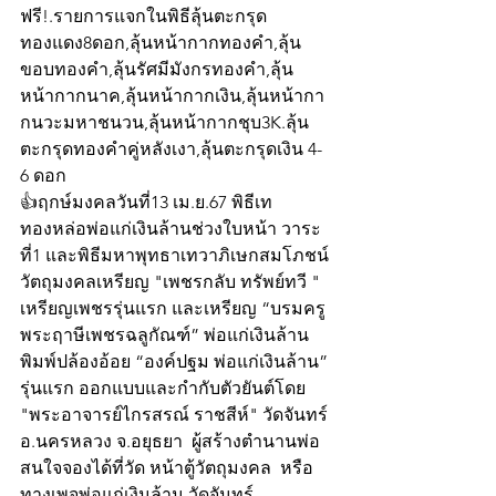
ฟรี!.รายการแจกในพิธีลุ้นตะกรุด
ทองแดง8ดอก,ลุ้นหน้ากากทองคำ,ลุ้น
ขอบทองคำ,ลุ้นรัศมีมังกรทองคำ,ลุ้น
หน้ากากนาค,ลุ้นหน้ากากเงิน,ลุ้นหน้ากา
กนวะมหาชนวน,ลุ้นหน้ากากชุบ3K.ลุ้น
ตะกรุดทองคำคู่หลังเงา,ลุ้นตะกรุดเงิน 4-
6 ดอก
👍ฤกษ์มงคลวันที่13 เม.ย.67 พิธีเท
ทองหล่อพ่อแก่เงินล้านช่วงใบหน้า วาระ
ที่1 และพิธีมหาพุทธาเทวาภิเษกสมโภชน์
วัตถุมงคลเหรียญ "เพชรกลับ ทรัพย์ทวี " 
เหรียญเพชรรุ่นแรก และเหรียญ “บรมครู
พระฤาษีเพชรฉลูกัณฑ์” พ่อแก่เงินล้าน 
พิมพ์ปล้องอ้อย “องค์ปฐม พ่อแก่เงินล้าน” 
รุ่นแรก ออกแบบและกำกับตัวยันต์โดย 
"พระอาจารย์ไกรสรณ์ ราชสีห์" วัดจันทร์ 
อ.นครหลวง จ.อยุธยา  ผู้สร้างตำนานพ่อ
สนใจจองได้ที่วัด หน้าตู้วัตถุมงคล  หรือ
ทางเพจพ่อแก่เงินล้าน วัดจันทร์ 