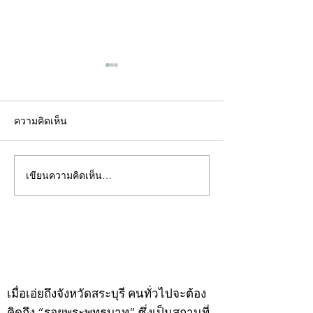
ความคิดเห็น
เขียนความคิดเห็น…
คอลัมน์"จับชีพจรวงการ
คอลัมน์"จับชีพจ
พระ"ประจำพุธที่ 29
พระ"ประจำอังคาร
กรกฎาคม 2569
กรกฎาคม 2569
©2020 by kampeenews. Proudly created with Wix.com
เมื่อเอ่ยถึงจังหวัดสระบุรี คนทั่วไปจะต้อง
คิดถึง “รอยพระพุทธบาท” ซึ่งเป็นสถานที่