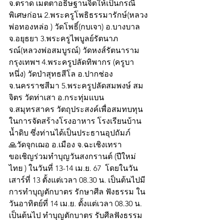
จ.ตราด เมตตาอธิษฐานจิตให้เป็นกรณี
พิเศษก่อน 2.พระครูโพธิธรรมารักษ์(หลวง
พ่อทองหล่อ ) วัดโพธิ์(กบเจา) อ.บางบาล 
จ.อยุธยา 3.พระครูไพบูลย์รัตนาภ
รณ์(หลวงพ่อสมบูรณ์) วัดหงส์รัตนาราม  
กรุงเทพฯ 4.พระครูปลัดทิพากร (ครูบา
หนึ่ง) วัดป่าสุทธสีโล อ.ปากช่อง 
จ.นครราชสีมา 5.พระครูปลัดสมพงษ์ สม
จิตร วัดท่าเสา อ.กระทุ่มแบน 
จ.สมุทรสาคร วัตถุประสงค์เพื่อสมทบทุน
ในการจัดสร้างโรงอาหาร โรงเรียนบ้าน
น้ำดิบ ซึ่งท่านได้เป็นประธานอุปถัมภ์
🙏วัดจุกเฌอ อ.เมือง จ.ฉะเชิงเทรา  
ขอเชิญร่วมทำบุญวันสงกรานต์ (ปีใหม่
ไทย ) ในวันที่ 13-14 เม.ย. 67  โดยในวัน
เสาร์ที่ 13 ตั้งแต่เวลา 08.30 น. เป็นต้นไปมี
การทำบุญตักบาตร รักษาศีล ฟังธรรม ใน
วันอาทิตย์ที่ 14 เม.ย. ตั้งแต่เวลา 08.30 น. 
เป็นต้นไป ทำบุญตักบาตร รับศีลฟังธรรม