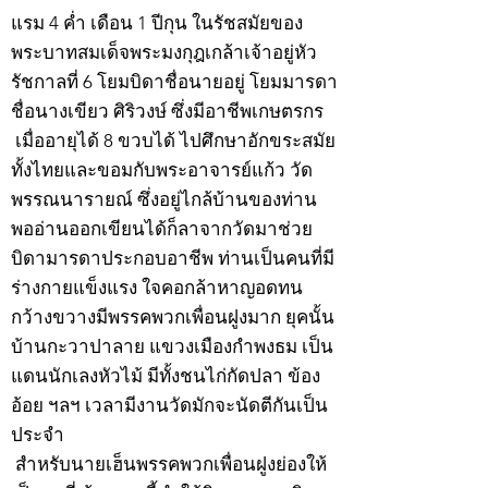
แรม 4 ค่ำ เดือน 1 ปีกุน ในรัชสมัยของ
พระบาทสมเด็จพระมงกุฎเกล้าเจ้าอยู่หัว
รัชกาลที่ 6 โยมบิดาชื่อนายอยู่ โยมมารดา
ชื่อนางเขียว ศิริวงษ์ ซึ่งมีอาชีพเกษตรกร
เมื่ออายุได้ 8 ขวบได้ ไปศึกษาอักขระสมัย
ทั้งไทยและขอมกับพระอาจารย์แก้ว วัด
พรรณนารายณ์ ซึ่งอยู่ไกล้บ้านของท่าน
พออ่านออกเขียนได้ก็ลาจากวัดมาช่วย
บิดามารดาประกอบอาชีพ ท่านเป็นคนที่มี
ร่างกายแข็งแรง ใจคอกล้าหาญอดทน
กว้างขวางมีพรรคพวกเพื่อนฝูงมาก ยุคนั้น
บ้านกะวาปาลาย แขวงเมืองกำพงธม เป็น
แดนนักเลงหัวไม้ มีทั้งชนไก่กัดปลา ข้อง
อ้อย ฯลฯ เวลามีงานวัดมักจะนัดตีกันเป็น
ประจำ
สำหรับนายเฮ็นพรรคพวกเพื่อนฝูงย่องให้