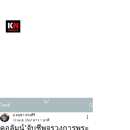
หนังสือพิมพ์คัมภีร์นิวส์
สื่อลึกวงการสงฆ์ เจาะตรงพระเครื่องดัง
tukompee07@gmail.com
0614034151
โพสต์
อ.อนุชา ทรงศิริ
12 เม.ย. 2567
ยาว 1 นาที
คอลัมน์"จับชีพจรวงการพระ