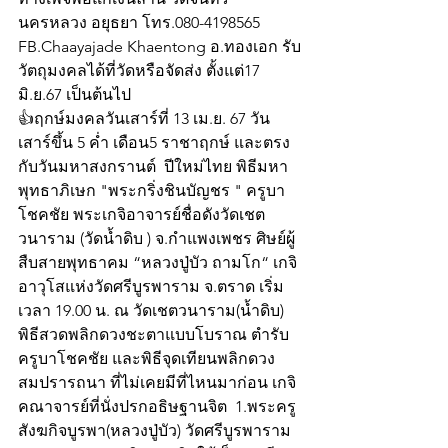
นครหลวง อยุธยา โทร.080-4198565 
FB.Chaayajade Khaentong อ.ทองเอก รับ
วัตถุมงคลได้ที่วัดหรือจัดส่ง ตั้งแต่17 
มิ.ย.67 เป็นต้นไป
👍ฤกษ์มงคลวันเสาร์ที่ 13 เม.ย. 67 วัน
เสาร์ขึ้น 5 ค่ำ เดือน5 ราชาฤกษ์ และตรง
กับวันมหาสงกรานต์  ปีใหม่ไทย พิธีมหา
พุทธาภิเษก "พระกริ่งชินบัญชร " ครูบา
โชคชัย พระเกจิอาจารย์ชื่อดังวัดเชต
วนาราม (วัดน้ำดิบ ) จ.กำแพงเพชร ศิษย์ผู้
สืบสายพุทธาคม “หลวงปู่บัว ถามโก“ เกจิ
อาวุโสแห่งวัดศรีบูรพาราม จ.ตราด เริ่ม
เวลา 19.00 น. ณ วัดเชตวนาราม(น้ำดิบ) 
พิธีสวดพลิกดวงชะตาแบบโบราณ ตำรับ
ครูบาโชคชัย และพิธีจุดเทียนพลิกดวง
สมปรารถนา ที่ไม่เคยมีที่ไหนมาก่อน เกจิ
คณาจารย์ที่นั่งปรกอธิษฐานจิต  1.พระครู
สังฆกิจบูรพา(หลวงปู่บัว) วัดศรีบูรพาราม 