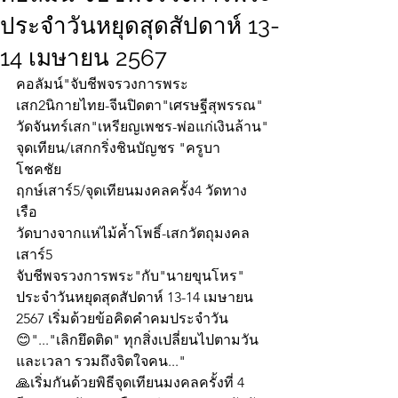
ประจำวันหยุดสุดสัปดาห์ 13-
14 เมษายน 2567
คอลัมน์"จับชีพจรวงการพระ
เสก2นิกายไทย-จีนปิดตา"เศรษฐีสุพรรณ"
วัดจันทร์เสก"เหรียญเพชร-พ่อแก่เงินล้าน"
จุดเทียน/เสกกริ่งชินบัญชร "ครูบา
โชคชัย 
ฤกษ์เสาร์5/จุดเทียนมงคลครั้ง4 วัดทาง
เรือ 
วัดบางจากแห่ไม้ค้ำโพธิ์-เสกวัตถุมงคล
เสาร์5
จับชีพจรวงการพระ"กับ"นายขุนโหร" 
ประจำวันหยุดสุดสัปดาห์ 13-14 เมษายน 
2567 เริ่มด้วยข้อคิดคำคมประจำวัน
😊"..."เลิกยึดติด" ทุกสิ่งเปลี่ยนไปตามวัน
และเวลา รวมถึงจิตใจคน..."
🙏เริ่มกันด้วยพิธีจุดเทียนมงคลครั้งที่ 4  