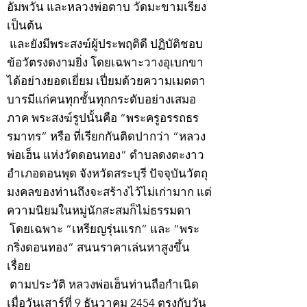
อัมพวัน และหลวงพ่อตาบ วัดมะขามเรียง
เป็นต้น
และยังมีพระสงฆ์ผู้ประพฤติดี ปฏิบัติชอบ
ข้อวัตรงดงามยิ่ง โดยเฉพาะวางอุเบกขา
ได้อย่างยอดเยี่ยม เปี่ยมด้วยความเมตตา
บารมีแก่คนทุกชั้นทุกกระดับอย่างเสมอ
ภาค พระสงฆ์รูปนั้นคือ “พระครูอรรถธร
รมาทร” หรือ ที่เรียกกันติดปากว่า “หลวง
พ่อเฮ็น แห่งวัดดอนทอง” ตำบลดงตะงาว
อำเภอดอนพุด จังหวัดสระบุรี ปัจจุบันวัตถุ
มงคลของท่านถึงจะสร้างไว้ไม่เก่ามาก แต่
ความนิยมในหมู่นักสะสมก็ไม่ธรรมดา
โดยเฉพาะ “เหรียญรุ่นแรก” และ “พระ
กริ่งดอนทอง” สนนราคาเล่นหาสูงขึ้น
เรื่อย
ตามประวัติ หลวงพ่อเฮ็นท่านถือกำเนิด
เมื่อวันเสาร์ที่ 9 ธันวาคม 2454 ตรงกับวัน