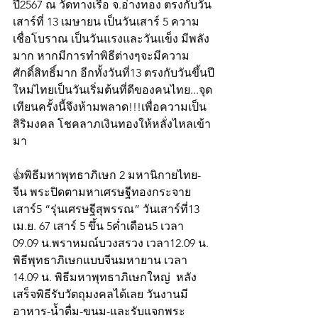
ปี2567 ณ วัดทางเรือ จ.อ่างทอง ตรงกับวัน
เสาร์ที่ 13 เมษายน เป็นวันเสาร์ 5 ความ
เชื่อโบราณ เป็นวันแรงและวันแข็ง มีพลัง
มาก หากมีการทำพิธีต่างๆจะมีความ
ศักดิ์สิทธิ์มาก อีกทั้งวันที่13 ตรงกับวันขึ้นปี
ใหม่ไทยเป็นวันเริ่มต้นที่ดีของคนไทย...จุด
เทียนครั้งนี้จึงห้ามพลาด!!!เพื่อความเป็น
สิริมงคล โชคลาภเงินทองให้หลั่งไหลเข้า
มา 
👍พิธีมหาพุทธาภิเษก 2 มหานิกายไทย-
จีน พระปิดตามหาเศรษฐีทองกระจาย
เสาร์5 “รุ่นเศรษฐีสุพรรณ” วันเสาร์ที่13 
เม.ย. 67 เสาร์ 5 ขึ้น 5ค่ำเดือน5 เวลา 
09.09 น.พราหมณ์บวงสรวง เวลา12.09 น. 
พิธีพุทธาภิเษกแบบจีนมหายาน เวลา 
14.09 น. พิธีมหาพุทธาภิเษกใหญ่  หลัง
เสร็จพิธีรับวัตถุมงคลได้เลย วันงานมี
อาหาร-น้ำดื่ม-ขนม-และรับแจกพระ