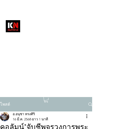
หนังสือพิมพ์คัมภีร์นิวส์
สื่อลึกวงการสงฆ์ เจาะตรงพระเครื่องดัง
tukompee07@gmail.com
0614034151
โพสต์
อ.อนุชา ทรงศิริ
16 มี.ค. 2568
ยาว 1 นาที
คอลัมน์"จับชีพจรวงการพระ