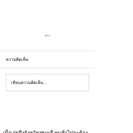
ความคิดเห็น
เขียนความคิดเห็น…
คอลัมน์"จับชีพจรวงการ
คอลัมน์"จับชีพจ
พระ"ประจำพุธที่ 29
พระ"ประจำอังคาร
กรกฎาคม 2569
กรกฎาคม 2569
©2020 by kampeenews. Proudly created with Wix.com
เมื่อเอ่ยถึงจังหวัดสระบุรี คนทั่วไปจะต้อง