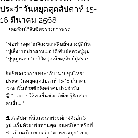
ประจำวันหยุดสุดสัปดาห์ 15-
16 มีนาคม 2568
🤝คอลัมน์"จับชีพจรวงการพระ
"พ่อท่านตุด"เกจิสงขลา/ศิษย์หลวงปู่สีมั่น
"ปู่เส็ง"วัดปราสาทเยอใต้/ศิษย์หลวงปู่มุม
"ปู่บุญหลาย"เกจิวัดปุดเนียม/ศิษย์ปู่สรวง
จับชีพจรวงการพระ"กับ"นายขุนโหร" 
ประจำวันหยุดสุดสัปดาห์ 15-16 มีนาคม 
2568 เริ่มด้วยข้อคิดคำคมประจำวัน
😊"...อยากให้คนอื่นช่วย ก็ต้องรู้จักช่วย
คนอื่น..."
🙏สุดสัปดาห์นี้แนะนำพระดีเกจิดังอีก 3 
รูป...เริ่มด้วย"พ่อท่านตุด  จนฺทวํโส" หรือที่
ชาวบ้านเรียกขานว่า "ตาหลวงตุด" อายุ 