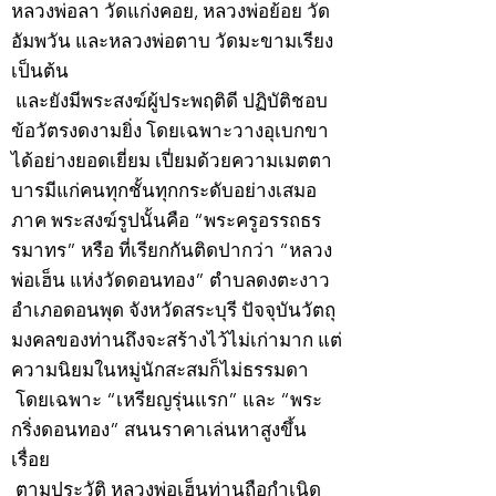
หลวงพ่อลา วัดแก่งคอย, หลวงพ่อย้อย วัด
อัมพวัน และหลวงพ่อตาบ วัดมะขามเรียง
เป็นต้น
และยังมีพระสงฆ์ผู้ประพฤติดี ปฏิบัติชอบ
ข้อวัตรงดงามยิ่ง โดยเฉพาะวางอุเบกขา
ได้อย่างยอดเยี่ยม เปี่ยมด้วยความเมตตา
บารมีแก่คนทุกชั้นทุกกระดับอย่างเสมอ
ภาค พระสงฆ์รูปนั้นคือ “พระครูอรรถธร
รมาทร” หรือ ที่เรียกกันติดปากว่า “หลวง
พ่อเฮ็น แห่งวัดดอนทอง” ตำบลดงตะงาว
อำเภอดอนพุด จังหวัดสระบุรี ปัจจุบันวัตถุ
มงคลของท่านถึงจะสร้างไว้ไม่เก่ามาก แต่
ความนิยมในหมู่นักสะสมก็ไม่ธรรมดา
โดยเฉพาะ “เหรียญรุ่นแรก” และ “พระ
กริ่งดอนทอง” สนนราคาเล่นหาสูงขึ้น
เรื่อย
ตามประวัติ หลวงพ่อเฮ็นท่านถือกำเนิด