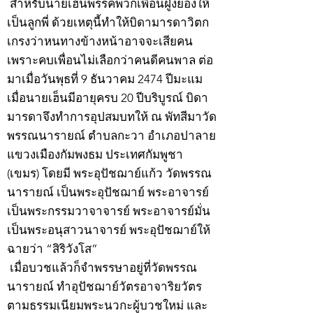
สำหรับนายเฮ็นพรรคพวกเพื่อนฝูงย่องให้
เป็นลูกพี่ ด้วยเหตุนี้ทำให้บิดามารดาวิตก
เกรงว่าหนทางข้างหน้าอาจจะเสียคน
เพราะคบเพื่อนไม่เลือกว่าคนดีคนพาล ต่อ
มาเมื่อวันพุธที่ 9 ธันวาคม 2474 ปีมะแม
เมื่อนายเฮ็นมีอายุครบ 20 ปีบริบูรณ์ บิดา
มารดาจึงทำการอุปสมบทให้ ณ พัทสีมาวัด
พรรณนารายณ์ ตำบลกะวา อำเภอปาลาย
แขวงเมืองกัมพงธม ประเทศกัมพูชา
(เขมร) โดยมี พระอุปัชฌาย์แก้ว วัดพรรณ
นารายณ์ เป็นพระอุปัชฌาย์ พระอาจารย์
เป็นพระกรรมวาจาจารย์ พระอาจารย์มั่น
เป็นพระอนุสาวนาจารย์ พระอุปัชฌาย์ให้
ฉายว่า “สิริวังโส”
เมื่อบวชแล้วก็จำพรรษาอยู่ที่วัดพรรณ
นารายณ์ ทำอุปัชฌาย์วัตรอาจาริยวัตร
ตามธรรมเนียมพระนวกะผู้บวชใหม่ และ