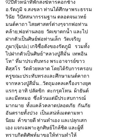
92ปีหัวหน้าที่พักสงฆ์หารคอกช้าง 
อ.รัตภูมิ จ.สงขลา ท่านได้ศึกษาพระธรรม
วินัย  วิปัสสนากรรมฐาน ตลอดจนเวทย์
มนต์คาถา ไสยศาสตร์ต่างๆจากพ่อท่าน
คล้าย,พ่อท่านลอย  วัดเขาตกน้ำ และไป
ฝากตัวเป็นศิษย์พ่อท่านเล็ก  วัดเจริญ
ภูผา(จุ้มปะ) เกจิชื่อดังของรัตภูมิ   รวมทั้ง
ไปฝากตัวเป็นศิษย์"หลวงปู่สีมั่น  เทพอิน
โท" ที่มาประทับทรง พระอาจารย์ขาว  
ติสฺสโร  วัดห้วยหลาด โดยได้รับการครอบ
ครูขณะประทับทรงและศึกษามนต์คาถา
จากหลวงปู่สีมั่น...วัตถุมงคลเครื่องรางยุค
แรกๆ อาทิ ปลัดขิก  ตะกรุดโทน  ผ้ายันต์  
และมีดหมอ  ซึ่งล้วนแต่มีประสบการณ์
มากมาย  ทั้งแคล้วคลาดปลอดภัย  กันภัย
อันตรายทั้งปวง  เป็นเสน่ห์เมตตามหา
นิยม  ค้าขายดี ท่านทำเอง และปลุกเสก
เอง แจกเฉพาะลูกศิษย์ใกล้ชิด และผู้ที่
ทราบกิตติศัพท์มาขอให้ท่านทำให้