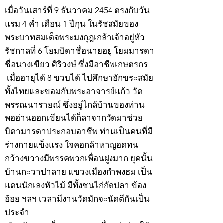
เมื่อวันเสาร์ที่ 9 ธันวาคม 2454 ตรงกับวัน
แรม 4 ค่ำ เดือน 1 ปีกุน ในรัชสมัยของ
พระบาทสมเด็จพระมงกุฎเกล้าเจ้าอยู่หัว
รัชกาลที่ 6 โยมบิดาชื่อนายอยู่ โยมมารดา
ชื่อนางเขียว ศิริวงษ์ ซึ่งมีอาชีพเกษตรกร
เมื่ออายุได้ 8 ขวบได้ ไปศึกษาอักขระสมัย
ทั้งไทยและขอมกับพระอาจารย์แก้ว วัด
พรรณนารายณ์ ซึ่งอยู่ไกล้บ้านของท่าน
พออ่านออกเขียนได้ก็ลาจากวัดมาช่วย
บิดามารดาประกอบอาชีพ ท่านเป็นคนที่มี
ร่างกายแข็งแรง ใจคอกล้าหาญอดทน
กว้างขวางมีพรรคพวกเพื่อนฝูงมาก ยุคนั้น
บ้านกะวาปาลาย แขวงเมืองกำพงธม เป็น
แดนนักเลงหัวไม้ มีทั้งชนไก่กัดปลา ข้อง
อ้อย ฯลฯ เวลามีงานวัดมักจะนัดตีกันเป็น
ประจำ