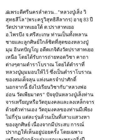
🙏พระดีศรีนครลำดวน..."หลวงปู่เส็ง วิ
สุทธสีโล"(พระครูวิสุทธิสีลากร) อายุ 83 ปี 
วัดปราสาทเยอใต้ ต.ปราสาทเยอ 
อ.ไพรบึง จ.ศรีสะเกษ ท่านเป็นทั้งหลาน
ชายและลูกศิษย์ใกล้ชิดที่สุดของหลวงปู่
มุม อินทปัญโญ อดีตเกจิดังวัดปราสาทเยอ
เหนือ โดยได้รับการถ่ายทอดวิชา คาถา
ต่างๆตามตำราโบราณ โดยได้ตำราที่
หลวงปู่มุมมอบให้ไว้ ซึ่งเป็นตำราโบราณ
ของสมเด็จลุน แห่งนครจำปาศักดิ์  
นอกจากนี้ ยังไปเรียนวิชากับ"หลวงพ่อ
อ่อน วัดเพียมาตร" ปัจจุบันหลวงปู่เส็งท่าน
จารเหรียญหรือวัตถุมงคลและลงเหล็กจาร
ด้วยตัวท่านเอง วัตถุมงคลของท่านมีเพียง
ไม่กี่รุ่น แต่ละรุ่นล้วนเป็นที่เสาะแสวงหา
ของลูกศิษย์ เนื่องจากมีประสบ การณ์
ปรากฏให้เห็นอยู่บ่อยครั้ง โดยเฉพาะ
เหรียญนักกล้ามรุ่นแรกและพระกริ่งปี 