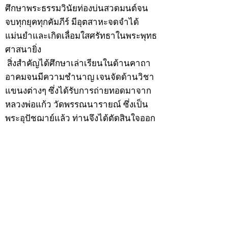
ศึกษาพระธรรมวินัยท่องบ่นสวดมนต์จน
จบทุกยุคทุกคัมภีร์ มีอุตสาหะจดจำได้
แม่นยำและเกิดเลื่อมใสศรัทธาในพระพุทธ
ศาสนายิ่ง
สิ่งสำคัญได้ศึกษาเล่าเรียนในด้านคาถา
อาคมจนมีความชำนาญ เจนจัดด้านวิชา
แขนงต่างๆ ซึ่งได้รับการถ่ายทอดมาจาก
หลวงพ่อแก้ว วัดพรรณนารายณ์ ซึ่งเป็น
พระอุปัชฌาย์แล้ว ท่านจึงได้ตัดสินใจออก
ธุดงค์รอนแรมมาตามป่าและภูเขาเพื่อ
แสวงหาที่สงบวิเวกบำเพ็ญสมณธรรม และ
ปฏิบัติสมถวิปัสสนากัมมัฏฐาน
ต่อมาได้อยู่จำพรรษาที่ “วัดดอนทอง”
เมื่อปี 2479 ระหว่างจำพรรษาอยู่ที่นั่นได้
เป็นที่ศรัทธาของชาวบ้านดอนทองมาก
ด้วยมีศีลาจารวัตรงดงาม ครั้นเมื่อ หลวง