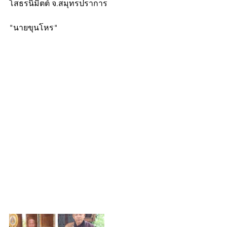
โสธรนิมิตต์ จ.สมุทรปราการ
"นายขุนโหร"