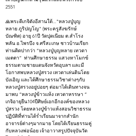
2551 
🙏พระดีเกจิดังอีสานใต้..."หลวงปู่บุญ
หลาย ภูริปญโญ" (พระครูสังฆรักษ์
บัณฑิต) อายุ 61ปี วัดปุดเนียม ต.สำโรง
พลัน อ.ไพรบึง จ.ศรีสะเกษ ชาวบ้านเรียก
ท่านติดปากว่า “หลวงปู่บุญหลาย เทวดา
เมตตา”  ท่านศึกษาธรรม แสวงหาโมกข์
ธรรมตามชายแดนจังหวัดอุบลฯ และมี
โอกาสพบหลวงปู่สรวง เทวดาเล่นดินโดย
บังเอิญ และได้ศึกษาธรรมวิชาต่างๆกับ
หลวงปู่สรวงอยู่บ่อยๆ ต่อมาได้เดินทางจน
มาพบ “หลวงปู่ข้าวแห้ง เทวดาหรรษา “ 
เกจิอายุยืน104ปีศิษย์เอกอีกองค์ของหลวง
ปู่สรวง โดยหลวงปู่ข้าวแห้งสอนวิชาธรรม
ปฏิบัติที่ท่านได้ร่ำเรียนมาจากสำนัก
อาจารย์ต่างๆมากมาย โดยได้เรียนธรรมคู่
กับหลวงพ่อน้อย เจ้าอาวาสรูปปัจจุบันวัด