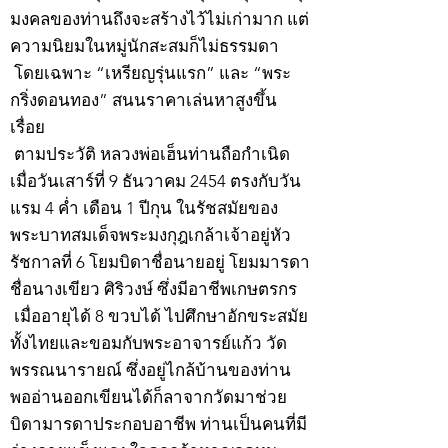
มงคลของท่านถึงจะสร้างไว้ไม่เก่ามาก แต่
ความนิยมในหมู่นักสะสมก็ไม่ธรรมดา
โดยเฉพาะ “เหรียญรุ่นแรก” และ “พระ
กริ่งดอนทอง” สนนราคาเล่นหาสูงขึ้น
เรื่อย
ตามประวัติ หลวงพ่อเฮ็นท่านถือกำเนิด
เมื่อวันเสาร์ที่ 9 ธันวาคม 2454 ตรงกับวัน
แรม 4 ค่ำ เดือน 1 ปีกุน ในรัชสมัยของ
พระบาทสมเด็จพระมงกุฎเกล้าเจ้าอยู่หัว
รัชกาลที่ 6 โยมบิดาชื่อนายอยู่ โยมมารดา
ชื่อนางเขียว ศิริวงษ์ ซึ่งมีอาชีพเกษตรกร
เมื่ออายุได้ 8 ขวบได้ ไปศึกษาอักขระสมัย
ทั้งไทยและขอมกับพระอาจารย์แก้ว วัด
พรรณนารายณ์ ซึ่งอยู่ไกล้บ้านของท่าน
พออ่านออกเขียนได้ก็ลาจากวัดมาช่วย
บิดามารดาประกอบอาชีพ ท่านเป็นคนที่มี