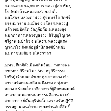
อ.ดอนตาล จ.มุกดาหาร หลวงปู่สอ พันธุ
โร วัดป่าบ้านหนองแสง อ.ป่าติ้ว 
จ.ยโสธร,หลวงตาพวง สุขินทริโย วัดศรี
ธรรมมาราม อ.เมือง จ.ยโสธร,หลวงปู่
หล้า เขมปัตโต วัดภูจ้อก้อ อ.หนองสูง 
จ.มุกดาหาร,หลวงปู่สรวง  สิริปุญโญ วัด
ศรีฐาน อ.ป่าติ้ว จ.ยโสธร, หลวงปู่แสง 
ญาณวโร ตั้งแต่อยู่สำนักสงฆ์บ้านชัย 
อ.มหาชนะชัย จ.ยโสธรฯลฯ
🙏พระดีเกจิดังเมืองเกินร้อย.. "หลวงพ่อ
สายทอง สิริธมฺโม" (พระครูสิริธรรม
โกวิท) เจ้าคณะอำเภอทุ่งเขาหลวง เจ้า
อาวาสวัดดอนเกลือ ต.บึงงาม อ.ทุ่งเขา
หลวง จ.ร้อยเอ็ด เกจิอาจารย์ผู้สืบทอดมนต์
คาถาอาคมสายหมอธรรมอีสาน พระป่า
สายอาจารย์มั่น ภูริทัตโต เคร่งครัดปฏิบัติ
กรรมฐาน มนต์คาถาของท่านศักดิ์สิทธิ์