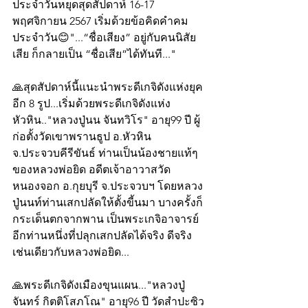
ประจำวันหยุดสุดสัปดาห์ 16-17 
พฤศจิกายน 2567 เริ่มด้วยข้อคิดคำคม
ประจำวัน😊"...“ชื่อเสียง” อยู่กับคนนิสัย
เสีย ก็กลายเป็น “ชื่อเสีย”ได้ทันที..."
🙏สุดสัปดาห์นี้แนะนำพระดีเกจิดังแห่งยุค
อีก 8 รูป...เริ่มด้วยพระดีเกจิดังแห่ง
หัวหิน.."หลวงปู่นน จันทวิโร" อายุ99 ปี ผู้
ก่อตั้งวัดเขาพรานธูป อ.หัวหิน 
จ.ประจวบคีรีขันธ์ ท่านเป็นน้องชายแท้ๆ 
ของหลวงพ่อยิด อดีตเจ้าอาวาสวัด
หนองจอก อ.กุยบุรี จ.ประจวบฯ โดยหลวง
ปู่นนท์ท่านเสกปลัดให้ตั้งขี้นมา บางครั้งก็
กระเด็นตกจากพาน เป็นพระเกจิอาจารย์
อีกท่านหนึ่งที่ปลุกเสกปลัดได้จริง ดีจริง 
เช่นเดียวกับหลวงพ่อยิด...
🙏พระดีเกจิดังเมืองขุนแผน..."หลวงปู่
จันทร์ กิตติโสภโณ" อายุ96 ปี วัดสำปะซิว 