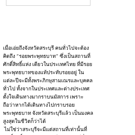
พระ"ประจำพุธที่ 29
พระ"ประจำอังคาร
กรกฎาคม 2569
กรกฎาคม 2569
©2020 by kampeenews. Proudly created with Wix.com
เมื่อเอ่ยถึงจังหวัดสระบุรี คนทั่วไปจะต้อง
คิดถึง “รอยพระพุทธบาท” ซึ่งเป็นสถานที่
ศักดิ์สิทธิ์แห่ง เดียวในประเทศไทย ที่มีรอย
พระพุทธบาทของแท้ประทับรอยอยู่ ใน
แต่ละปีจะมีทั้งพระภิกษุสามเณรและบุคคล
ทั่วไป ทั้งจากในประเทศและต่างประเทศ
ตั้งใจเดินทางมากราบนมัสการ เพราะ
ถือว่าหากได้เดินทางไปกราบรอย
พระพุทธบาท จังหวัดสระบุรีแล้ว เป็นมงคล
สูงสุดในชีวิตก็ว่าได้
ไม่ใช่ว่าสระบุรีจะมีแต่สถานที่เท่านั้นที่