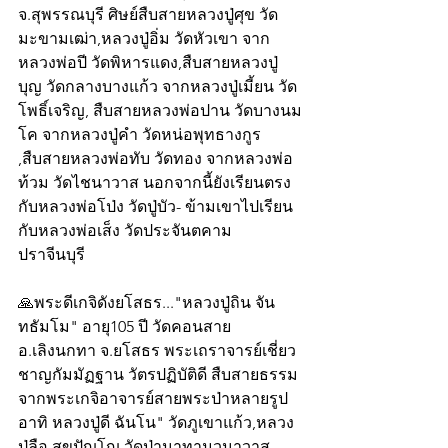
จ.สุพรรณบุรี ศิษย์สืบสายหลวงปู่ศุข วัด
มะขามเฒ่า,หลวงปู่อิ่ม วัดหัวเขา จาก
หลวงพ่อปี วัดพิหารแดง,สืบสายหลวงปู่
บุญ วัดกลางบางแก้ว จากหลวงปู่เมี้ยน วัด
โพธิ์เจริญ, สืบสายหลวงพ่อปาน วัดบางนม
โค จากหลวงปู่คำ วัดหน่อพุทธางกูร 
,สืบสายหลวงพ่อทับ วัดทอง จากหลวงพ่อ
ท้วม วัดไชนาวาส นอกจากนี้ยังเรียนตรง
กับหลวงพ่อโป่ง วัดปู่บัว- ข้ามเขาไปเรียน
กับหลวงพ่อเส็ง วัดประจันตคาม 
ปราจีนบุรี
🙏พระดีเกจิดังยโสธร..."หลวงปู่ถิน จัน
ทธัมโม" อายุ105 ปี วัดคอนสาย 
อ.เลิงนกทา จ.ยโสธร พระเถราจารย์เชี่ยว
ชาญกัมมัฏฐาน วัตรปฏิบัติดี สืบสายธรรม
จากพระเกจิอาจารย์สายพระป่าหลายรูป
อาทิ หลวงปู่ดี ฉันโน" วัดภูเขาแก้ว,หลวง
ปู่ลือ สุขปัญโญ วัดป่านาทามวนาวาส 