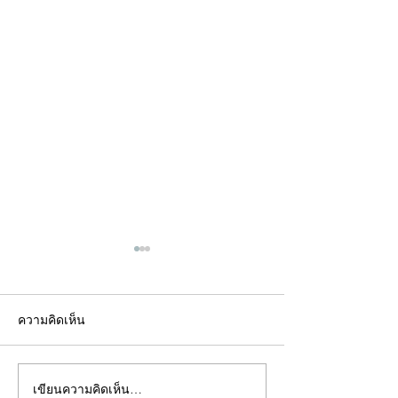
ความคิดเห็น
เขียนความคิดเห็น…
คอลัมน์"จับชีพจรวงการ
คอลัมน์"จับชีพจ