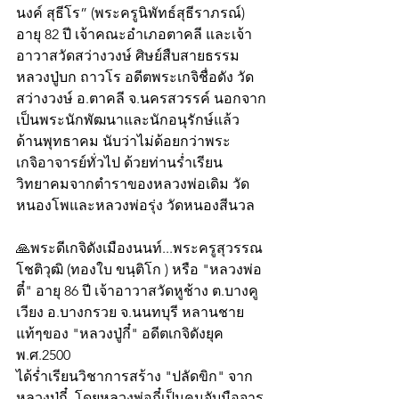
นงค์ สุธีโร” (พระครูนิพัทธ์สุธีราภรณ์) 
อายุ 82 ปี เจ้าคณะอำเภอตาคลี และเจ้า
อาวาสวัดสว่างวงษ์ ศิษย์สืบสายธรรม
หลวงปู่บก ถาวโร อดีตพระเกจิชื่อดัง วัด
สว่างวงษ์ อ.ตาคลี จ.นครสวรรค์ นอกจาก
เป็นพระนักพัฒนาและนักอนุรักษ์แล้ว 
ด้านพุทธาคม นับว่าไม่ด้อยกว่าพระ
เกจิอาจารย์ทั่วไป ด้วยท่านร่ำเรียน
วิทยาคมจากตำราของหลวงพ่อเดิม วัด
หนองโพและหลวงพ่อรุ่ง วัดหนองสีนวล
🙏พระดีเกจิดังเมืองนนท์...พระครูสุวรรณ
โชติวุฒิ (ทองใบ ขนฺติโก ) หรือ "หลวงพ่อ
ตี๋" อายุ 86 ปี เจ้าอาวาสวัดหูช้าง ต.บางคู
เวียง อ.บางกรวย จ.นนทบุรี หลานชาย
แท้ๆของ "หลวงปู่กี๋" อดีตเกจิดังยุค
พ.ศ.2500
ได้ร่ำเรียนวิชาการสร้าง "ปลัดขิก" จาก
หลวงปู่กี๋  โดยหลวงพ่อกี๋เป็นคนจับมือจาร