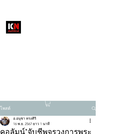
หนังสือพิมพ์คัมภีร์นิวส์
สื่อลึกวงการสงฆ์ เจาะตรงพระเครื่องดัง
tukompee07@gmail.com
0614034151
โพสต์
อ.อนุชา ทรงศิริ
16 พ.ย. 2567
ยาว 1 นาที
คอลัมน์"จับชีพจรวงการพระ