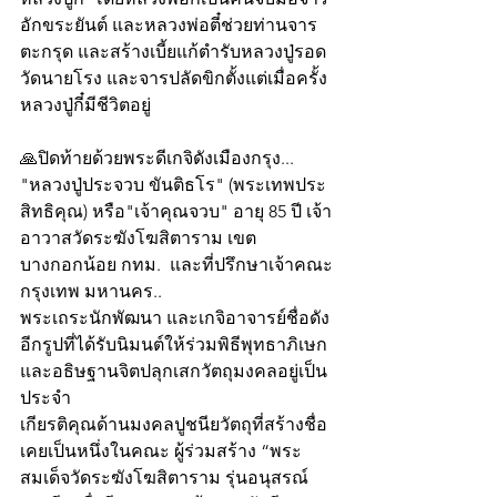
อักขระยันต์ และหลวงพ่อตี๋ช่วยท่านจาร
ตะกรุด และสร้างเบี้ยแก้ตำรับหลวงปู่รอด 
วัดนายโรง และจารปลัดขิกตั้งแต่เมื่อครั้ง
หลวงปู่กี๋มีชีวิตอยู่
🙏ปิดท้ายด้วยพระดีเกจิดังเมืองกรุง... 
"หลวงปู่ประจวบ ขันติธโร" (พระเทพประ
สิทธิคุณ) หรือ"เจ้าคุณจวบ" อายุ 85 ปี เจ้า
อาวาสวัดระฆังโฆสิตาราม เขต
บางกอกน้อย กทม.  และที่ปรึกษาเจ้าคณะ
กรุงเทพ มหานคร..
พระเถระนักพัฒนา และเกจิอาจารย์ชื่อดัง
อีกรูปที่ได้รับนิมนต์ให้ร่วมพิธีพุทธาภิเษก
และอธิษฐานจิตปลุกเสกวัตถุมงคลอยู่เป็น
ประจำ
เกียรติคุณด้านมงคลปูชนียวัตถุที่สร้างชื่อ 
เคยเป็นหนึ่งในคณะ ผู้ร่วมสร้าง “พระ
สมเด็จวัดระฆังโฆสิตาราม รุ่นอนุสรณ์ 