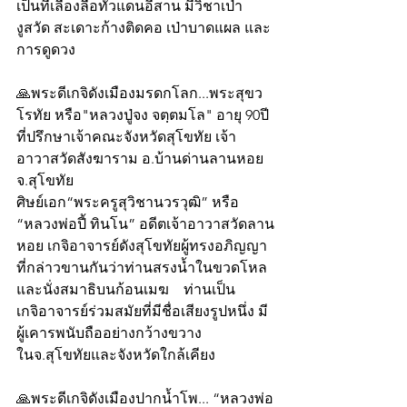
เป็นที่เลื่องลือทั่วแดนอีสาน มีวิชาเป่า
งูสวัด สะเดาะก้างติดคอ เป่าบาดแผล และ
การดูดวง
🙏พระดีเกจิดังเมืองมรดกโลก...พระสุขว
โรทัย หรือ"หลวงปู่จง จตฺตมโล" อายุ 90ปี 
ที่ปรึกษาเจ้าคณะจังหวัดสุโขทัย เจ้า
อาวาสวัดสังฆาราม อ.บ้านด่านลานหอย 
จ.สุโขทัย
ศิษย์เอก“พระครูสุวิชานวรวุฒิ” หรือ 
“หลวงพ่อปี้ ทินโน” อดีตเจ้าอาวาสวัดลาน
หอย เกจิอาจารย์ดังสุโขทัยผู้ทรงอภิญญา 
ที่กล่าวขานกันว่าท่านสรงน้ำในขวดโหล 
และนั่งสมาธิบนก้อนเมฆ    ท่านเป็น
เกจิอาจารย์ร่วมสมัยที่มีชื่อเสียงรูปหนึ่ง มี
ผู้เคารพนับถืออย่างกว้างขวาง
ในจ.สุโขทัยและจังหวัดใกล้เคียง  
🙏พระดีเกจิดังเมืองปากน้ำโพ... “หลวงพ่อ