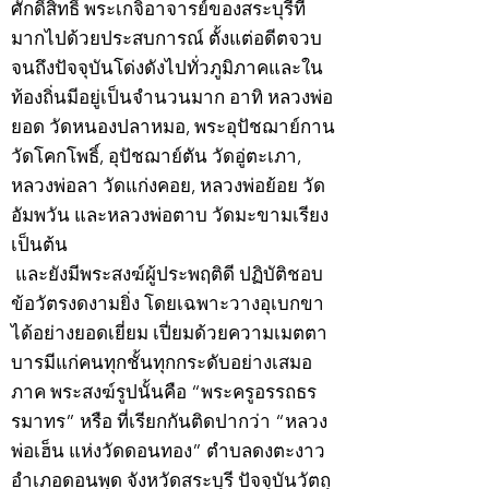
ศักดิ์สิทธิ์ พระเกจิอาจารย์ของสระบุรีที่
มากไปด้วยประสบการณ์ ตั้งแต่อดีตจวบ
จนถึงปัจจุบันโด่งดังไปทั่วภูมิภาคและใน
ท้องถิ่นมีอยู่เป็นจำนวนมาก อาทิ หลวงพ่อ
ยอด วัดหนองปลาหมอ, พระอุปัชฌาย์กาน
วัดโคกโพธิ์, อุปัชฌาย์ตัน วัดอู่ตะเภา,
หลวงพ่อลา วัดแก่งคอย, หลวงพ่อย้อย วัด
อัมพวัน และหลวงพ่อตาบ วัดมะขามเรียง
เป็นต้น
และยังมีพระสงฆ์ผู้ประพฤติดี ปฏิบัติชอบ
ข้อวัตรงดงามยิ่ง โดยเฉพาะวางอุเบกขา
ได้อย่างยอดเยี่ยม เปี่ยมด้วยความเมตตา
บารมีแก่คนทุกชั้นทุกกระดับอย่างเสมอ
ภาค พระสงฆ์รูปนั้นคือ “พระครูอรรถธร
รมาทร” หรือ ที่เรียกกันติดปากว่า “หลวง
พ่อเฮ็น แห่งวัดดอนทอง” ตำบลดงตะงาว
อำเภอดอนพุด จังหวัดสระบุรี ปัจจุบันวัตถุ