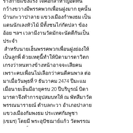
ร่างกายแข็งแรง ใจคอกล้าหาญอดทน
กว้างขวางมีพรรคพวกเพื่อนฝูงมาก ยุคนั้น
บ้านกะวาปาลาย แขวงเมืองกำพงธม เป็น
แดนนักเลงหัวไม้ มีทั้งชนไก่กัดปลา ข้อง
อ้อย ฯลฯ เวลามีงานวัดมักจะนัดตีกันเป็น
ประจำ
สำหรับนายเฮ็นพรรคพวกเพื่อนฝูงย่องให้
เป็นลูกพี่ ด้วยเหตุนี้ทำให้บิดามารดาวิตก
เกรงว่าหนทางข้างหน้าอาจจะเสียคน
เพราะคบเพื่อนไม่เลือกว่าคนดีคนพาล ต่อ
มาเมื่อวันพุธที่ 9 ธันวาคม 2474 ปีมะแม
เมื่อนายเฮ็นมีอายุครบ 20 ปีบริบูรณ์ บิดา
มารดาจึงทำการอุปสมบทให้ ณ พัทสีมาวัด
พรรณนารายณ์ ตำบลกะวา อำเภอปาลาย
แขวงเมืองกัมพงธม ประเทศกัมพูชา
(เขมร) โดยมี พระอุปัชฌาย์แก้ว วัดพรรณ
นารายณ์ เป็นพระอุปัชฌาย์ พระอาจารย์