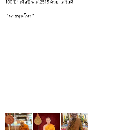
100 ปี” เมื่อปี พ.ศ.2515 ด้วย...สวัสดี
 "นายขุนโหร"