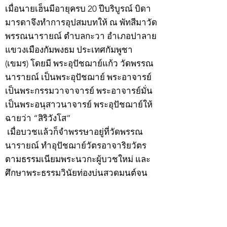
เมื่อนายเฮ็นมีอายุครบ 20 ปีบริบูรณ์ บิดา
มารดาจึงทำการอุปสมบทให้ ณ พัทสีมาวัด
พรรณนารายณ์ ตำบลกะวา อำเภอปาลาย
แขวงเมืองกัมพงธม ประเทศกัมพูชา
(เขมร) โดยมี พระอุปัชฌาย์แก้ว วัดพรรณ
นารายณ์ เป็นพระอุปัชฌาย์ พระอาจารย์
เป็นพระกรรมวาจาจารย์ พระอาจารย์มั่น
เป็นพระอนุสาวนาจารย์ พระอุปัชฌาย์ให้
ฉายว่า “สิริวังโส”
เมื่อบวชแล้วก็จำพรรษาอยู่ที่วัดพรรณ
นารายณ์ ทำอุปัชฌาย์วัตรอาจาริยวัตร
ตามธรรมเนียมพระนวกะผู้บวชใหม่ และ
ศึกษาพระธรรมวินัยท่องบ่นสวดมนต์จน
จบทุกยุคทุกคัมภีร์ มีอุตสาหะจดจำได้
แม่นยำและเกิดเลื่อมใสศรัทธาในพระพุทธ
ศาสนายิ่ง