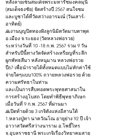
หลังลายเซ็นสมเด็จพระมหารัชมงคลมุนี 
(สมเด็จธงชัย) จัดสร้างปี 2567 สนใจชม
และบูชาได้ที่วัดสว่างอารมณ์ (วันเสาร์-
อาทิตย์)
🙏งานบุญปิดทองฝังลูกนิมิตวัดมาบตาพุด 
อ.เมือง จ.ระยอง (วัดหลวงพ่อรวย) 
ระหว่างวันที่ 10 -18 ก.พ. 2567 รวม 9 วัน 
สำหรับปีนี้ทางวัดจัดสร้างเหรียญที่ระลึก
ผูกพัทธสีมา หลังหนุมาน หลวงพ่อรวย 
ปี67 เพื่อนำรายได้ทั้งหมดแบบไม่หักค่าใช้
จ่ายใดๆแบบ100% ถวายหลวงพ่อรวย ด้วย
ความศรัทธาในท่าน
และเป็นการสืบทอดพระพุทธศาสนาใน
การสร้างอุโบสถ โดยทำพิธีพุทธาภิเษก
เมื่อวันที่ 9 ก.พ. 2567 ที่ผ่านมา
🙏ปิดท้ายด้วย 3 เกจิดังแห่งอีสานใต้ 
1.หลวงปู่ทา นาควัณโณ อายุย่าง 92 ปี เจ้า
อาวาสวัดศรีสว่างนาราม อ.โพธิ์ไทร 
จ.อุบลราชธานี พระเกจิเรืองวิทยาคมสาย