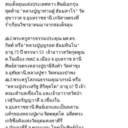
สมเด็จลุนแห่งประเทศลาว ศิษย์เอกรุ่น
สุดท้าย "หลวงปู่ญาท่านตู๋ ธัมมสาโร" วัด
สุขาวาส จ.อุบลราชธานี เกจิสายตรงที่
ร่ำเรียนวิชาอาคมมาจากสมเด็จลุน
🙏2.พระครูสารธรรมประคุณ ผศ.ดร. 
กิตต์ หรือ"หลวงปู่บุญรอด ธัมมทินโน" 
อายุ 75 ปี พรรษา 53  เจ้าอาวาสวัดกุดคูณ 
ต.ในเมือง เขต2 อ.เมือง จ.อุบลราช ธานี 
ศิษย์สายตรงหลวงปู่ฤาษีลิงดำ วัดท่าซุง 
จ.อุทัยธานี,หลวงปู่ชา วัดหนองป่าพง
🙏3.พระครูโสภณธรรมคุณาภรณ์ หรือ 
"หลวงปู่ประเสริฐ สิริคุตโต" อายุ 67 ปี เจ้า
คณะตำบลเขื่องใน และเจ้าอาวาสวัดป่า
เวฬุวันอรัญญวาสี อ.เขื่องใน 
จ.อุบลราชธานี ศิษย์เอกและเป็นหลาน
แท้ๆของหลวงปู่ผาง จิตตคุตโต  อดีตพระ
เกจิชื่อดังแห่งวัดอุดมคงคาคีรี 
อ.มัญจาคีรี จ.ขอนแก่น โดยเป็นศิษย์น้อง