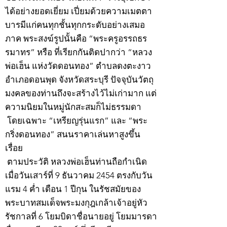
ได้อย่างยอดเยี่ยม เปี่ยมด้วยความเมตตา
บารมีแก่คนทุกชั้นทุกกระดับอย่างเสมอ
ภาค พระสงฆ์รูปนั้นคือ “พระครูอรรถธร
รมาทร” หรือ ที่เรียกกันติดปากว่า “หลวง
พ่อเฮ็น แห่งวัดดอนทอง” ตำบลดงตะงาว
อำเภอดอนพุด จังหวัดสระบุรี ปัจจุบันวัตถุ
มงคลของท่านถึงจะสร้างไว้ไม่เก่ามาก แต่
ความนิยมในหมู่นักสะสมก็ไม่ธรรมดา
โดยเฉพาะ “เหรียญรุ่นแรก” และ “พระ
กริ่งดอนทอง” สนนราคาเล่นหาสูงขึ้น
เรื่อย
ตามประวัติ หลวงพ่อเฮ็นท่านถือกำเนิด
เมื่อวันเสาร์ที่ 9 ธันวาคม 2454 ตรงกับวัน
แรม 4 ค่ำ เดือน 1 ปีกุน ในรัชสมัยของ
พระบาทสมเด็จพระมงกุฎเกล้าเจ้าอยู่หัว
รัชกาลที่ 6 โยมบิดาชื่อนายอยู่ โยมมารดา