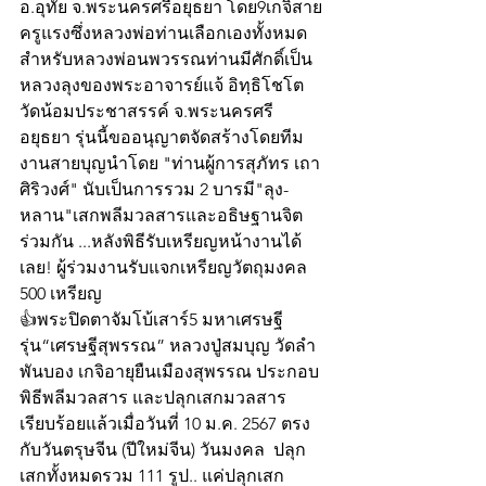
อ.อุทัย จ.พระนครศรีอยุธยา โดย9เกจิสาย
ครูแรงซึ่งหลวงพ่อท่านเลือกเองทั้งหมด 
สำหรับหลวงพ่อนพวรรณท่านมีศักดิ์เป็น
หลวงลุงของพระอาจารย์แจ้ อิทฺธิโชโต 
วัดน้อมประชาสรรค์ จ.พระนครศรี 
อยุธยา รุ่นนี้ขออนุญาตจัดสร้างโดยทีม
งานสายบุญนำโดย "ท่านผู้การสุภัทร เถา
ศิริวงศ์" นับเป็นการรวม 2 บารมี"ลุง-
หลาน"เสกพลีมวลสารและอธิษฐานจิต
ร่วมกัน ...หลังพิธีรับเหรียญหน้างานได้
เลย! ผู้ร่วมงานรับแจกเหรียญวัตถุมงคล 
500 เหรียญ
👍พระปิดตาจัมโบ้เสาร์5 มหาเศรษฐี 
รุ่น“เศรษฐีสุพรรณ” หลวงปู่สมบุญ วัดลำ
พันบอง เกจิอายุยืนเมืองสุพรรณ ประกอบ
พิธีพลีมวลสาร และปลุกเสกมวลสาร
เรียบร้อยแล้วเมื่อวันที่ 10 ม.ค. 2567 ตรง
กับวันตรุษจีน (ปีใหม่จีน) วันมงคล  ปลุก
เสกทั้งหมดรวม 111 รูป.. แค่ปลุกเสก