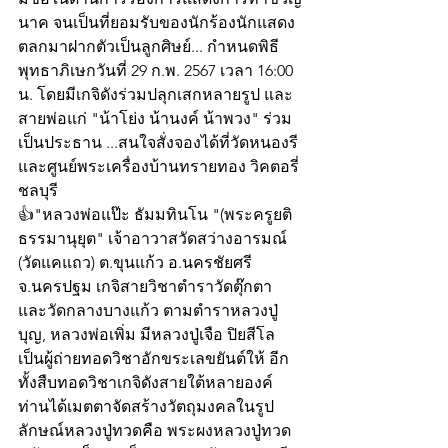
นาค จนเป็นที่ยอมรับของนักร้องนักแสดง
ตลกมาฝากตัวเป็นลูกศิษย์... กำหนดพิธี
พุทธาภิเษกวันที่ 29 ก.พ. 2567 เวลา 16:00 
น. โดยมีเกจิดังร่วมปลุกเสกหลายรูป และ
สายพ่อแก่ "น้าโย่ง น้านงค์ น้าพวง" ร่วม
เป็นประธาน ...สนใจสั่งจองได้ที่วัดหนองรี
และศูนย์พระเครื่องบ้านทรายทอง วิคตอรี่
ชลบุรี
👍"หลวงพ่อแป๊ะ ธัมมทินโน "(พระครูยติ
ธรรมานุยุต" เจ้าอาวาสวัดสว่างอารมณ์ 
(วัดแคแถว) ต.ขุนแก้ว อ.นครชัยศรี 
จ.นครปฐม เกจิสายวิชาตำราวัดตุ๊กตา 
และวัดกลางบางแก้ว ตามตำราหลวงปู่
บุญ, หลวงพ่อเพิ่ม มีหลวงปู่เจือ ปิยสีโล 
เป็นผู้ถ่ายทอดวิชาอักขระเลขยันต์ให้ อีก
ทั้งสืบทอดวิชาเกจิดังสายใต้หลายองค์ 
ท่านได้เมตตาจัดสร้างวัตถุมงคลในรูป
ลักษณ์หลวงปู่ทวดคือ พระผงหลวงปู่ทวด 