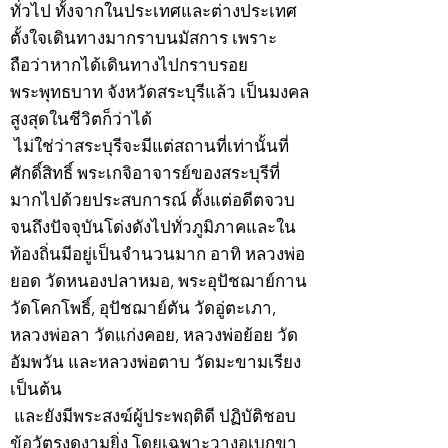
ทั่วไป ทั้งจากในประเทศและต่างประเทศ
ตั้งใจเดินทางมากราบนมัสการ เพราะ
ถือว่าหากได้เดินทางไปกราบรอย
พระพุทธบาท จังหวัดสระบุรีแล้ว เป็นมงคล
สูงสุดในชีวิตก็ว่าได้
ไม่ใช่ว่าสระบุรีจะมีแต่สถานที่เท่านั้นที่
ศักดิ์สิทธิ์ พระเกจิอาจารย์ของสระบุรีที่
มากไปด้วยประสบการณ์ ตั้งแต่อดีตจวบ
จนถึงปัจจุบันโด่งดังไปทั่วภูมิภาคและใน
ท้องถิ่นมีอยู่เป็นจำนวนมาก อาทิ หลวงพ่อ
ยอด วัดหนองปลาหมอ, พระอุปัชฌาย์กาน
วัดโคกโพธิ์, อุปัชฌาย์ตัน วัดอู่ตะเภา,
หลวงพ่อลา วัดแก่งคอย, หลวงพ่อย้อย วัด
อัมพวัน และหลวงพ่อตาบ วัดมะขามเรียง
เป็นต้น
และยังมีพระสงฆ์ผู้ประพฤติดี ปฏิบัติชอบ
ข้อวัตรงดงามยิ่ง โดยเฉพาะวางอุเบกขา