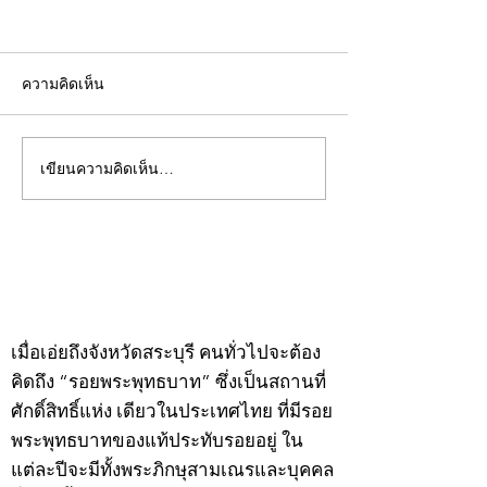
ความคิดเห็น
เขียนความคิดเห็น…
คอลัมน์"จับชีพจรวงการ
คอลัมน์"จับชีพจ
พระ"ประจำพุธที่ 29
พระ"ประจำอังคาร
กรกฎาคม 2569
กรกฎาคม 2569
©2020 by kampeenews. Proudly created with Wix.com
เมื่อเอ่ยถึงจังหวัดสระบุรี คนทั่วไปจะต้อง
คิดถึง “รอยพระพุทธบาท” ซึ่งเป็นสถานที่
ศักดิ์สิทธิ์แห่ง เดียวในประเทศไทย ที่มีรอย
พระพุทธบาทของแท้ประทับรอยอยู่ ใน
แต่ละปีจะมีทั้งพระภิกษุสามเณรและบุคคล