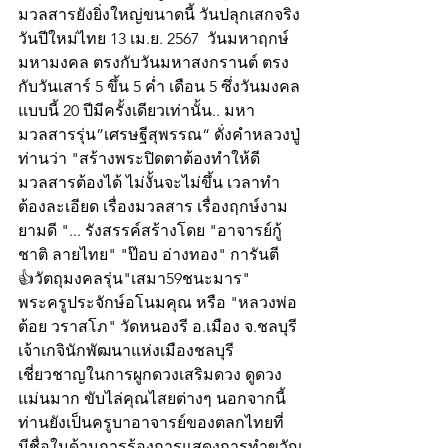
มวลสารยังยิ่งใหญ่ขนาดนี้ วันปลุกเสกจริง
วันปีใหม่ไทย 13 เม.ย. 2567  วันมหาฤกษ์
มหามงคล ตรงกับวันมหาสงกรานต์ ตรง
กับวันเสาร์ 5 ขึ้น 5 ค่ำ เดือน 5 ซึ่งวันมงคล
แบบนี้ 20 ปีมีครั้งเดียวเท่านั้น.. มหา
มวลสารรุ่น”เศรษฐีสุพรรณ“ ดั่งคำหลวงปู่
ท่านว่า "สร้างพระปิดตาต้องทำให้ดี 
มวลสารต้องได้ ไม่งั้นจะไม่ขึ้น เวลาทำ
ต้องละเอียด เรื่องมวลสาร เรื่องฤกษ์งาม
ยามดี "... รังสรรค์สร้างโดย "อาจารย์กู้
ชาติ ลายไทย" "ป๊อบ อ่างทอง" การันตี
👍วัตถุมงคลรุ่น"เสมา59ชนะมาร" 
พระครูประจักษ์อโนมคุณ หรือ "หลวงพ่อ
ต้อย วราสโภ" วัดหนองรี อ.เมือง จ.ชลบุรี 
เจ้าเกจินักพัฒนาแห่งเมืองชลบุรี 
เชี่ยวชาญในการผูกดวงเสริมดวง ดูดวง
แม่นมาก ขับไล่คุณไสยต่างๆ นอกจากนี้ 
ท่านยังเป็นครูบาอาจารย์ของตลกไทยที่
มีชื่อในด้านการร้องการแสดงการทำขวัญ