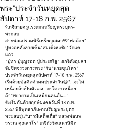
พระ"ประจำวันหยุดสุด
สัปดาห์ 17-18 ก.พ. 2567
9เกจิสายครูแรงเสกเหรียญพระบุตร-
พระลบ
สายพ่อแก่ร่วมพิธีเหรียญเสมา59"พ่อต้อย"
ปู่ทวดหลังลายเซ็น"สมเด็จธงชัย"วัดแค
แถว
"ปู่ทา-ปู่บุญรอด-ปู่ประเสริฐ" 3เกจิดังอุบลฯ
จับชีพจรวงการพระ"กับ"นายขุนโหร" 
ประจำวันหยุดสุดสัปดาห์ 17-18 ก.พ. 2567 
เริ่มด้วยข้อคิดคำคมประจำวัน😊"...จะไม่
เหนื่อยถ้าเป็นตัวเอง...จะโคตรเหนื่อย
ถ้า”พยายามเป็นเหมือนคนอื่น...”
👍เริ่มกันด้วยฤกษ์มงคลวันที่ 18 ก.พ. 
2567 พิธีพุทธาภิเษกเหรียญพระบุตร- 
พระลบรุ่น"บารมีเสด็จเตี่ย" หลวงพ่อนพ
วรรณ คุณสาโร" เกจิดังวัดเสนานิมิต  