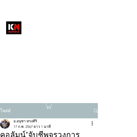
หนังสือพิมพ์คัมภีร์นิวส์
สื่อลึกวงการสงฆ์ เจาะตรงพระเครื่องดัง
tukompee07@gmail.com
0614034151
โพสต์
อ.อนุชา ทรงศิริ
17 ก.พ. 2567
ยาว 1 นาที
คอลัมน์"จับชีพจรวงการ