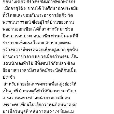
ชื่อนางเขียว ศิริวงษ์ ซึ่งมีอาชีพเกษตรกร
เมื่ออายุได้ 8 ขวบได้ ไปศึกษาอักขระสมัย
ทั้งไทยและขอมกับพระอาจารย์แก้ว วัด
พรรณนารายณ์ ซึ่งอยู่ไกล้บ้านของท่าน
พออ่านออกเขียนได้ก็ลาจากวัดมาช่วย
บิดามารดาประกอบอาชีพ ท่านเป็นคนที่มี
ร่างกายแข็งแรง ใจคอกล้าหาญอดทน
กว้างขวางมีพรรคพวกเพื่อนฝูงมาก ยุคนั้น
บ้านกะวาปาลาย แขวงเมืองกำพงธม เป็น
แดนนักเลงหัวไม้ มีทั้งชนไก่กัดปลา ข้อง
อ้อย ฯลฯ เวลามีงานวัดมักจะนัดตีกันเป็น
ประจำ
สำหรับนายเฮ็นพรรคพวกเพื่อนฝูงย่องให้
เป็นลูกพี่ ด้วยเหตุนี้ทำให้บิดามารดาวิตก
เกรงว่าหนทางข้างหน้าอาจจะเสียคน
เพราะคบเพื่อนไม่เลือกว่าคนดีคนพาล ต่อ
มาเมื่อวันพุธที่ 9 ธันวาคม 2474 ปีมะแม