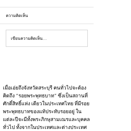
ความคิดเห็น
เขียนความคิดเห็น…
คอลัมน์"จับชีพจรวงการ
คอลัมน์"จับชีพจ
พระ"ประจำพุธที่ 29
พระ"ประจำอังคาร
กรกฎาคม 2569
กรกฎาคม 2569
©2020 by kampeenews. Proudly created with Wix.com
เมื่อเอ่ยถึงจังหวัดสระบุรี คนทั่วไปจะต้อง
คิดถึง “รอยพระพุทธบาท” ซึ่งเป็นสถานที่
ศักดิ์สิทธิ์แห่ง เดียวในประเทศไทย ที่มีรอย
พระพุทธบาทของแท้ประทับรอยอยู่ ใน
แต่ละปีจะมีทั้งพระภิกษุสามเณรและบุคคล
ทั่วไป ทั้งจากในประเทศและต่างประเทศ