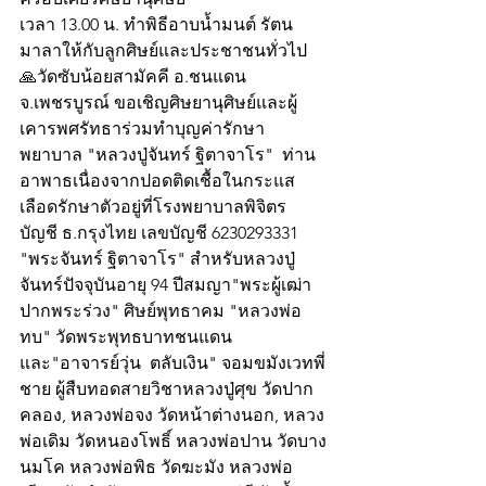
เวลา 13.00 น. ทำพิธีอาบน้ำมนต์ รัตน
มาลาให้กับลูกศิษย์และประชาชนทั่วไป
🙏วัดซับน้อยสามัคคี อ.ชนแดน 
จ.เพชรบูรณ์ ขอเชิญศิษยานุศิษย์และผู้
เคารพศรัทธาร่วมทำบุญค่ารักษา
พยาบาล "หลวงปู่จันทร์ ฐิตาจาโร"  ท่าน
อาพาธเนื่องจากปอดติดเชื้อในกระแส
เลือดรักษาตัวอยู่ที่โรงพยาบาลพิจิตร 
บัญชี ธ.​กรุงไทย​ เลขบัญชี 6230293331 
"พระจันทร์​ ฐิตาจาโร" สำหรับหลวงปู่
จันทร์ปัจจุบันอายุ 94 ปีสมญา"พระผู้เฒ่า
ปากพระร่วง" ศิษย์พุทธาคม "หลวงพ่อ
ทบ" วัดพระพุทธบาทชนแดน 
และ"อาจารย์วุ่น  ตลับเงิน" จอมขมังเวทพี่
ชาย ผู้สืบทอดสายวิชาหลวงปู่ศุข วัดปาก
คลอง, หลวงพ่อจง วัดหน้าต่างนอก, หลวง
พ่อเดิม วัดหนองโพธิ์ หลวงพ่อปาน วัดบาง
นมโค หลวงพ่อพิธ วัดฆะมัง หลวงพ่อ