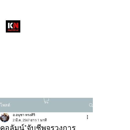
หนังสือพิมพ์คัมภีร์นิวส์
สื่อลึกวงการสงฆ์ เจาะตรงพระเครื่องดัง
tukompee07@gmail.com
0614034151
โพสต์
อ.อนุชา ทรงศิริ
2 มี.ค. 2567
ยาว 1 นาที
คอลัมน์"จับชีพจรวงการ