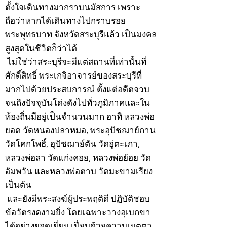
ตั้งใจเดินทางมากราบนมัสการ เพราะ
ถือว่าหากได้เดินทางไปกราบรอย
พระพุทธบาท จังหวัดสระบุรีแล้ว เป็นมงคล
สูงสุดในชีวิตก็ว่าได้
ไม่ใช่ว่าสระบุรีจะมีแต่สถานที่เท่านั้นที่
ศักดิ์สิทธิ์ พระเกจิอาจารย์ของสระบุรีที่
มากไปด้วยประสบการณ์ ตั้งแต่อดีตจวบ
จนถึงปัจจุบันโด่งดังไปทั่วภูมิภาคและใน
ท้องถิ่นมีอยู่เป็นจำนวนมาก อาทิ หลวงพ่อ
ยอด วัดหนองปลาหมอ, พระอุปัชฌาย์กาน
วัดโคกโพธิ์, อุปัชฌาย์ตัน วัดอู่ตะเภา,
หลวงพ่อลา วัดแก่งคอย, หลวงพ่อย้อย วัด
อัมพวัน และหลวงพ่อตาบ วัดมะขามเรียง
เป็นต้น
และยังมีพระสงฆ์ผู้ประพฤติดี ปฏิบัติชอบ
ข้อวัตรงดงามยิ่ง โดยเฉพาะวางอุเบกขา
ได้อย่างยอดเยี่ยม เปี่ยมด้วยความเมตตา