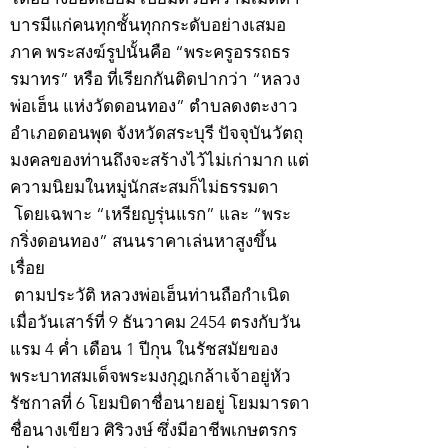
บารมีแก่คนทุกชั้นทุกกระดับอย่างเสมอ
ภาค พระสงฆ์รูปนั้นคือ “พระครูอรรถธร
รมาทร” หรือ ที่เรียกกันติดปากว่า “หลวง
พ่อเฮ็น แห่งวัดดอนทอง” ตำบลดงตะงาว
อำเภอดอนพุด จังหวัดสระบุรี ปัจจุบันวัตถุ
มงคลของท่านถึงจะสร้างไว้ไม่เก่ามาก แต่
ความนิยมในหมู่นักสะสมก็ไม่ธรรมดา
โดยเฉพาะ “เหรียญรุ่นแรก” และ “พระ
กริ่งดอนทอง” สนนราคาเล่นหาสูงขึ้น
เรื่อย
ตามประวัติ หลวงพ่อเฮ็นท่านถือกำเนิด
เมื่อวันเสาร์ที่ 9 ธันวาคม 2454 ตรงกับวัน
แรม 4 ค่ำ เดือน 1 ปีกุน ในรัชสมัยของ
พระบาทสมเด็จพระมงกุฎเกล้าเจ้าอยู่หัว
รัชกาลที่ 6 โยมบิดาชื่อนายอยู่ โยมมารดา
ชื่อนางเขียว ศิริวงษ์ ซึ่งมีอาชีพเกษตรกร