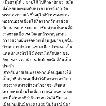
เมื่ออายุได้ 8 ขวบได้ ไปศึกษาอักขระสมัย
ทั้งไทยและขอมกับพระอาจารย์แก้ว วัด
พรรณนารายณ์ ซึ่งอยู่ไกล้บ้านของท่าน
พออ่านออกเขียนได้ก็ลาจากวัดมาช่วย
บิดามารดาประกอบอาชีพ ท่านเป็นคนที่มี
ร่างกายแข็งแรง ใจคอกล้าหาญอดทน
กว้างขวางมีพรรคพวกเพื่อนฝูงมาก ยุคนั้น
บ้านกะวาปาลาย แขวงเมืองกำพงธม เป็น
แดนนักเลงหัวไม้ มีทั้งชนไก่กัดปลา ข้อง
อ้อย ฯลฯ เวลามีงานวัดมักจะนัดตีกันเป็น
ประจำ
สำหรับนายเฮ็นพรรคพวกเพื่อนฝูงย่องให้
เป็นลูกพี่ ด้วยเหตุนี้ทำให้บิดามารดาวิตก
เกรงว่าหนทางข้างหน้าอาจจะเสียคน
เพราะคบเพื่อนไม่เลือกว่าคนดีคนพาล ต่อ
มาเมื่อวันพุธที่ 9 ธันวาคม 2474 ปีมะแม
เมื่อนายเฮ็นมีอายุครบ 20 ปีบริบูรณ์ บิดา