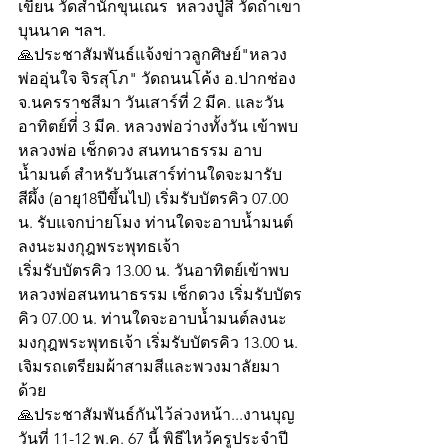
เขียน วัดสำนักขุนเณร  หลวงปู่สี วัดถ้ำเขา
บุนนาค ฯลฯ. 
🙏ประชาสัมพันธ์แจ้งข่าวลูกศิษย์"หลวง
พ่ออุ่นใจ จิรสุโภ" วัดถนนโค้ง อ.ปากช่อง 
จ.นครราชสีมา วันเสาร์ที่ 2 มีค. และวัน
อาทิตย์ที่่ 3 มีค. หลวงพ่อว่างทั้งวัน เข้าพบ
หลวงพ่อ เช็กดวง สนทนาธรรม อาบ
น้ำมนต์ สำหรับวันเสาร์ท่านใดจะมารับ
สีผึ้ง (อายุ18ปีขึ้นไป) เริ่มรับบัตรคิว 07.00 
น. รับแจกบ่ายโมง ท่านใดจะอาบน้ำมนต์
ลงนะมงกุฎพระพุทธเจ้า
เริ่มรับบัตรคิว 13.00 น. วันอาทิตย์เข้าพบ
หลวงพ่อสนทนาธรรม เช็กดวง เริ่มรับบัตร
คิว 07.00 น. ท่านใดจะอาบน้ำมนต์ลงนะ
มงกุฎพระพุทธเจ้า เริ่มรับบัตรคิว 13.00 น. 
เจิมรถเตรียมผ้าสามสีและพวงมาลัยมา
ด้วย
🙏ประชาสัมพันธ์กันไว้ล่วงหน้า...งานบุญ 
วันที่ 11-12 พ.ค. 67 นี้ พิธีไหว้ครูประจำปี 