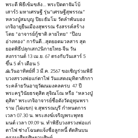
พระดี พิธีเข้มขลัง... พระปิดตาจัมโบ้
เสาร์5 มหาเศรษฐี รุ่น“เศรษฐีสุพรรณ” 
หลวงปู่สมบุญ ปิยะธัมโม วัดลำพันบอง 
เกจิอายุยืนเมืองสุพรรณ รังสรรค์สร้าง
โดย "อาจารย์กู้ชาติ ลายไทย" "ป๊อบ 
อ่างทอง" การันตี...สุดยอดมวลสาร สุด
ยอดพิธีปลุกเสก2นิกายไทย-จีน วัน
สงกรานต์ 13 เม.ย. 67 ตรงกับวันเสาร์ 5 
ขึ้น 5 ค่ำ เดือน 5
🙏วันอาทิตย์ที่ 3 มี.ค. 2567 ขอเชิญร่วมพิธี
บวงสรวงพ่อแก่ตาไฟ วันแสดงมุทิตาสักกา
ระคล้ายวันอายุวัฒนมงคลครบ  47 ปี 
พระครูวินัยธรดุสิต สุจิณโณ หรือ "หลวงปู่
ดุสิต" พระเกจิอาจารย์ชื่อดังวัดอุทุมพรา
ราม (ไผ่แขก) จ.สุพรรณบุรี กำหนดการ 
เวลา 07.30 น. พระสงฆ์เจริญพระพุทธ
มนต์ เวลา 09.09 น. ทำพิธีบวงสรวงพ่อแก่
ตาไฟ ช่างโฉนดแจ้งชื่อลูกหนี้ ตัดสินบน 
ครอบเศียรศิษยานุศิษย์