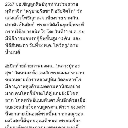
2567 ขอเชิญลูกศิษย์ทุกท่านร่วมถวาย
มุทิตาจิต "ครูบาอริยชาติ อริยจิตโต" วัด
แสงแก้วโพธิญาณ จ.เชียงราย ร่วมกัน
ฝากตัวเป็นศิษย์  พระเกจิดังในยุคนี้ พระที่
กราบได้อย่างสนิทใจ โดยวันที่11 พ.ค. จะ
มีพิธีการมอบรถกู้ชีพขั้นสูง 40 คัน  และ
พิธีสืบชะตา วันที่12 พ.ค. ไหว้ครู/ อาบ
น้ำมนต์
🙏ปิดท้ายด้วยภาพมงคล..."หลวงปู่ทอง
สุข" วัดหนองฆ้อ  ลงอักขระแผ่นกระดาษ
ชนวนตามตำราหลวงปู่ทิม วัดละหารไร่
มีอานุภาพสูงด้านเมตตามหานิยมอย่าง
มาก คนโสดก็มักจะได้คู่ แถมยังมีโชค
ลาภ โภคทรัพย์แบบทันตาเห็นอีกด้วย เมื่อ
ลบผงจนสำเร็จครบสูตรตามตำรา ผงเหล่า
นี้จะกลายเป็นองค์พระขึ้นมา ทุกอณูของ
ผงวิเศษนี้มีพุทธคุณเทียบเท่าพระเครื่อง
เต็มองค์ทุกประการ ผงพุทธคุณเหล่านี้