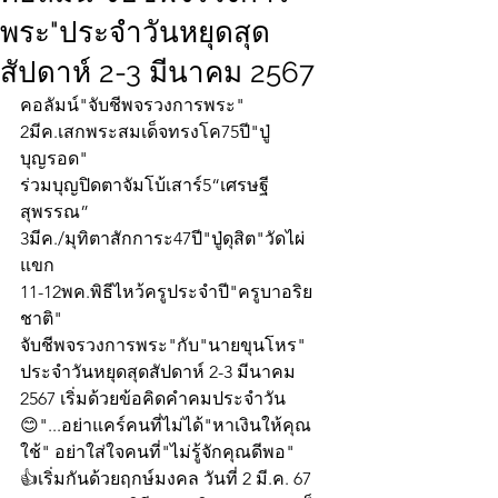
พระ"ประจำวันหยุดสุด
สัปดาห์ 2-3 มีนาคม 2567
คอลัมน์"จับชีพจรวงการพระ"
2มีค.เสกพระสมเด็จทรงโค75ปี"ปู่
บุญรอด"
ร่วมบุญปิดตาจัมโบ้เสาร์5“เศรษฐี
สุพรรณ”
3มีค./มุทิตาสักการะ47ปี"ปู่ดุสิต"วัดไผ่
แขก
11-12พค.พิธีไหว้ครูประจำปี"ครูบาอริย
ชาติ"
จับชีพจรวงการพระ"กับ"นายขุนโหร" 
ประจำวันหยุดสุดสัปดาห์ 2-3 มีนาคม 
2567 เริ่มด้วยข้อคิดคำคมประจำวัน
😊"...อย่าแคร์คนที่ไม่ได้"หาเงินให้คุณ
ใช้" อย่าใส่ใจคนที่"ไม่รู้จักคุณดีพอ"
👍เริ่มกันด้วยฤกษ์มงคล วันที่ 2 มี.ค. 67 