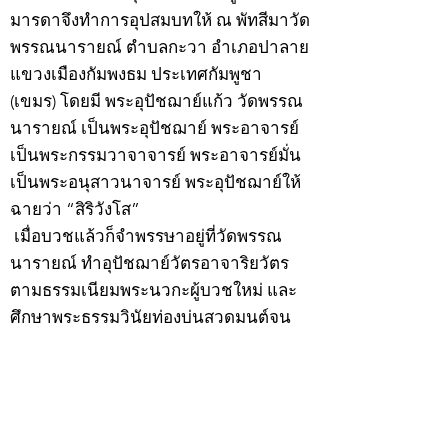
มารดาจึงทำการอุปสมบทให้ ณ พัทสีมาวัด
พรรณนารายณ์ ตำบลกะวา อำเภอปาลาย
แขวงเมืองกัมพงธม ประเทศกัมพูชา
(เขมร) โดยมี พระอุปัชฌาย์แก้ว วัดพรรณ
นารายณ์ เป็นพระอุปัชฌาย์ พระอาจารย์
เป็นพระกรรมวาจาจารย์ พระอาจารย์มั่น
เป็นพระอนุสาวนาจารย์ พระอุปัชฌาย์ให้
ฉายว่า “สิริวังโส”
เมื่อบวชแล้วก็จำพรรษาอยู่ที่วัดพรรณ
นารายณ์ ทำอุปัชฌาย์วัตรอาจาริยวัตร
ตามธรรมเนียมพระนวกะผู้บวชใหม่ และ
ศึกษาพระธรรมวินัยท่องบ่นสวดมนต์จน
จบทุกยุคทุกคัมภีร์ มีอุตสาหะจดจำได้
แม่นยำและเกิดเลื่อมใสศรัทธาในพระพุทธ
ศาสนายิ่ง
สิ่งสำคัญได้ศึกษาเล่าเรียนในด้านคาถา