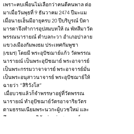
เพราะคบเพื่อนไม่เลือกว่าคนดีคนพาล ต่อ
มาเมื่อวันพุธที่ 9 ธันวาคม 2474 ปีมะแม
เมื่อนายเฮ็นมีอายุครบ 20 ปีบริบูรณ์ บิดา
มารดาจึงทำการอุปสมบทให้ ณ พัทสีมาวัด
พรรณนารายณ์ ตำบลกะวา อำเภอปาลาย
แขวงเมืองกัมพงธม ประเทศกัมพูชา
(เขมร) โดยมี พระอุปัชฌาย์แก้ว วัดพรรณ
นารายณ์ เป็นพระอุปัชฌาย์ พระอาจารย์
เป็นพระกรรมวาจาจารย์ พระอาจารย์มั่น
เป็นพระอนุสาวนาจารย์ พระอุปัชฌาย์ให้
ฉายว่า “สิริวังโส”
เมื่อบวชแล้วก็จำพรรษาอยู่ที่วัดพรรณ
นารายณ์ ทำอุปัชฌาย์วัตรอาจาริยวัตร
ตามธรรมเนียมพระนวกะผู้บวชใหม่ และ
ศึกษาพระธรรมวินัยท่องบ่นสวดมนต์จน
จบทุกยุคทุกคัมภีร์ มีอุตสาหะจดจำได้
แม่นยำและเกิดเลื่อมใสศรัทธาในพระพุทธ