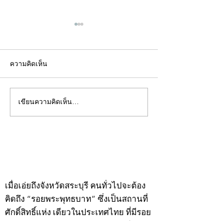
ความคิดเห็น
เขียนความคิดเห็น…
คอลัมน์"จับชีพจรวงการ
คอลัมน์"จับชีพจ
พระ"ประจำพุธที่ 29
พระ"ประจำอังคาร
กรกฎาคม 2569
กรกฎาคม 2569
©2020 by kampeenews. Proudly created with Wix.com
เมื่อเอ่ยถึงจังหวัดสระบุรี คนทั่วไปจะต้อง
คิดถึง “รอยพระพุทธบาท” ซึ่งเป็นสถานที่
ศักดิ์สิทธิ์แห่ง เดียวในประเทศไทย ที่มีรอย