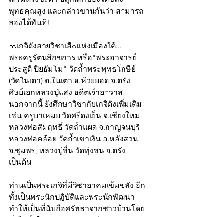
พุทธคุณสูง และกล่าวขานกันว่า สามารถ
ลองได้ทันที!
🙏เกจิดังสายวิชาเสืoแห่งเมืองใต้... 
พระครูรัตนสิกขการ หรือ"พระอาจารย์
ประสูติ ปิยธัมโม" วัดถ้ำพระพุทธโกษีย์ 
(วัดในเตา) ต.ในเตา อ.ห้วยยอด จ.ตรัง 
ศิษย์เอกหลวงปู่แสง อดีตเจ้าอาวาส 
นอกจากนี้ ยังศึกษาวิชากับเกจิดังเพิ่มเติม 
เช่น ครูบาเหมย วัดศรีดงเย็น จ.เชียงใหม่ 
หลวงพ่อสัมฤทธิ์ วัดถ้ำแผด จ.กาญจนบุรี 
หลวงพ่อคล้อย วัดถ้ำเขาเงิน อ.หลังสวน 
จ.ชุมพร, หลวงปู่ชื่น วัดทุ่งชน จ.ตรัง 
เป็นต้น
ท่านเป็นพระเกจิที่มีวิชาอาคมเข้มขลัง อีก
ทั้งเป็นพระนักปฏิบัติและพระนักพัฒนา 
ทำให้เป็นที่นับถือศรัทธาจากชาวบ้านโดย