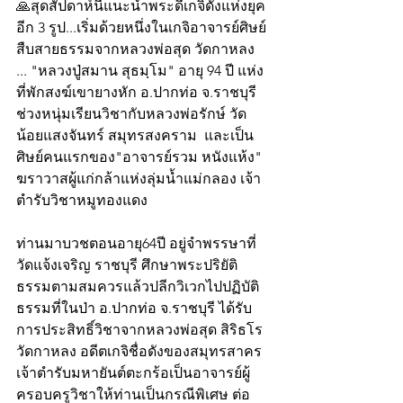
🙏สุดสัปดาห์นี้แนะนำพระดีเกจิดังแห่งยุค
อีก 3 รูป...เริ่มด้วยหนึ่งในเกจิอาจารย์ศิษย์
สืบสายธรรมจากหลวงพ่อสุด วัดกาหลง 
... "หลวงปู่สมาน สุธมฺโม" อายุ 94 ปี แห่ง
ที่พักสงฆ์เขายางหัก อ.ปากท่อ จ.ราชบุรี 
ช่วงหนุ่มเรียนวิชากับหลวงพ่อรักษ์ วัด
น้อยแสงจันทร์ สมุทรสงคราม  และเป็น
ศิษย์คนแรกของ"อาจารย์รวม หนังแห้ง" 
ฆราวาสผู้แก่กล้าแห่งลุ่มน้ำแม่กลอง เจ้า
ตำรับวิชาหมูทองแดง
ท่านมาบวชตอนอายุ64ปี อยู่จำพรรษาที่
วัดแจ้งเจริญ ราชบุรี ศึกษาพระปริยัติ
ธรรมตามสมควรแล้วปลีกวิเวกไปปฏิบัติ
ธรรมที่ในป่า อ.ปากท่อ จ.ราชบุรี ได้รับ
การประสิทธิ์วิชาจากหลวงพ่อสุด สิริธโร 
วัดกาหลง อดีตเกจิชื่อดังของสมุทรสาคร 
เจ้าตำรับมหายันต์ตะกร้อเป็นอาจารย์ผู้
ครอบครูวิชาให้ท่านเป็นกรณีพิเศษ ต่อ