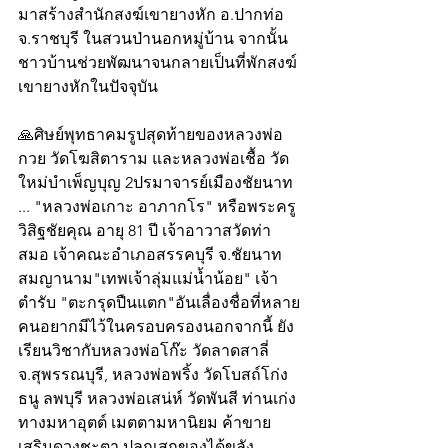
มาสร้างสำนักสงฆ์เขายางหัก อ.ปากท่อ 
จ.ราชบุรี ในสวนป่านอกหมู่บ้าน จากนั้น
ชาวบ้านช่วยพัฒนาจนกลายเป็นที่พักสงฆ์
เขายางหักในปัจจุบัน
🙏ศิษย์พุทธาคมรูปสุดท้ายของหลวงพ่อ
กวย วัดโฆสิตาราม และหลวงพ่อเชื้อ วัด
ใหม่บำเพ็ญบุญ 2ปรมาจารย์เมืองชัยนาท 
... "หลวงพ่อเกาะ อาภากโร" หรือพระครู
วิสิฐชัยคุณ อายุ 81 ปี เจ้าอาวาสวัดท่า
สมอ เจ้าคณะอำเภอสรรคบุรี จ.ชัยนาท 
สมญานาม"เทพเจ้าลุ่มแม่น้ำน้อย" เจ้า
ตำรับ "ตะกรุดปืนแตก"อันเลื่องชื่อที่หลาย
คนอยากมีไว้ในครอบครองนอกจากนี้ ยัง
เรียนวิชากับหลวงพ่อโก๊ะ วัดลาดสาลี่ 
จ.สุพรรณบุรี, หลวงพ่อพริ้ง วัดโบสถ์โก่ง
ธนู ลพบุรี หลวงพ่อเสน่ห์ วัดพันสี ท่านเก่ง
ทางมหาอุตต์ เมตตามหานิยม ค้าขาย 
เสริมดวงชะตา ปลุกเสกของได้ขลัง 