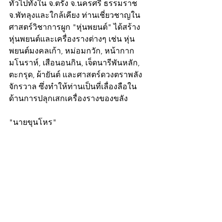
ทั่วไปทั้งใน จ.ตรัง จ.นครศรี ธรรมราช 
จ.พัทลุงและใกล้เคียง ท่านเชี่ยวชาญใน
ศาสตร์วิชาการผูก "หุ่นพยนต์" ได้สร้าง
หุ่นพยนต์และเครื่องรางต่างๆ เช่น หุ่น
พยนต์มงคลเก้า, หม่อมกวัก, หน้ากาก
มโนราห์, เสือนอนกิน, เจ็ดนารีพันหลัก, 
ตะกรุด, ผ้ายันต์ และศาสตร์ดวงตราพลัง
จักรวาล ซึ่งทำให้ท่านเป็นที่เลื่องลือใน
ด้านการปลุกเสกเครื่องรางของขลัง
"นายขุนโหร"