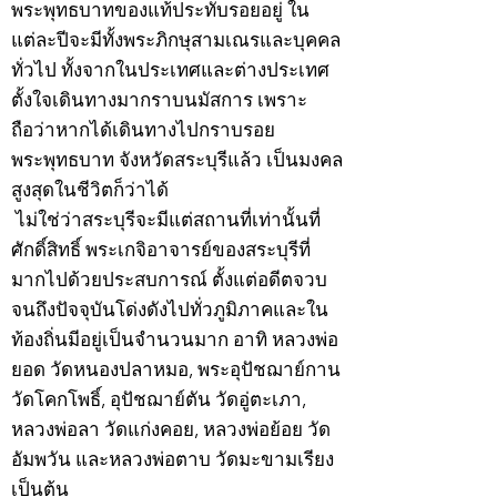
พระพุทธบาทของแท้ประทับรอยอยู่ ใน
แต่ละปีจะมีทั้งพระภิกษุสามเณรและบุคคล
ทั่วไป ทั้งจากในประเทศและต่างประเทศ
ตั้งใจเดินทางมากราบนมัสการ เพราะ
ถือว่าหากได้เดินทางไปกราบรอย
พระพุทธบาท จังหวัดสระบุรีแล้ว เป็นมงคล
สูงสุดในชีวิตก็ว่าได้
ไม่ใช่ว่าสระบุรีจะมีแต่สถานที่เท่านั้นที่
ศักดิ์สิทธิ์ พระเกจิอาจารย์ของสระบุรีที่
มากไปด้วยประสบการณ์ ตั้งแต่อดีตจวบ
จนถึงปัจจุบันโด่งดังไปทั่วภูมิภาคและใน
ท้องถิ่นมีอยู่เป็นจำนวนมาก อาทิ หลวงพ่อ
ยอด วัดหนองปลาหมอ, พระอุปัชฌาย์กาน
วัดโคกโพธิ์, อุปัชฌาย์ตัน วัดอู่ตะเภา,
หลวงพ่อลา วัดแก่งคอย, หลวงพ่อย้อย วัด
อัมพวัน และหลวงพ่อตาบ วัดมะขามเรียง
เป็นต้น