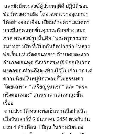
และยังมีพระสงฆ์ผู้ประพฤติดี ปฏิบัติชอบ
ข้อวัตรงดงามยิ่ง โดยเฉพาะวางอุเบกขา
ได้อย่างยอดเยี่ยม เปี่ยมด้วยความเมตตา
บารมีแก่คนทุกชั้นทุกกระดับอย่างเสมอ
ภาค พระสงฆ์รูปนั้นคือ “พระครูอรรถธร
รมาทร” หรือ ที่เรียกกันติดปากว่า “หลวง
พ่อเฮ็น แห่งวัดดอนทอง” ตำบลดงตะงาว
อำเภอดอนพุด จังหวัดสระบุรี ปัจจุบันวัตถุ
มงคลของท่านถึงจะสร้างไว้ไม่เก่ามาก แต่
ความนิยมในหมู่นักสะสมก็ไม่ธรรมดา
โดยเฉพาะ “เหรียญรุ่นแรก” และ “พระ
กริ่งดอนทอง” สนนราคาเล่นหาสูงขึ้น
เรื่อย
ตามประวัติ หลวงพ่อเฮ็นท่านถือกำเนิด
เมื่อวันเสาร์ที่ 9 ธันวาคม 2454 ตรงกับวัน
แรม 4 ค่ำ เดือน 1 ปีกุน ในรัชสมัยของ