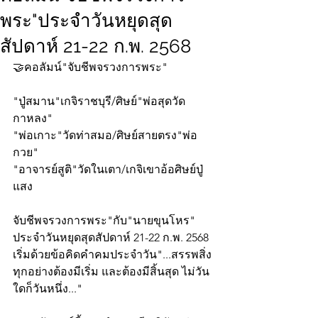
พระ"ประจำวันหยุดสุด
สัปดาห์ 21-22 ก.พ. 2568
🤝คอลัมน์"จับชีพจรวงการพระ"
"ปู่สมาน"เกจิราชบุรี/ศิษย์"พ่อสุดวัด
กาหลง"
"พ่อเกาะ"วัดท่าสมอ/ศิษย์สายตรง"พ่อ
กวย"
"อาจารย์สูติ"วัดในเตา/เกจิเขาอ้อศิษย์ปู่
แสง 
จับชีพจรวงการพระ"กับ"นายขุนโหร" 
ประจำวันหยุดสุดสัปดาห์ 21-22 ก.พ. 2568 
เริ่มด้วยข้อคิดคำคมประจำวัน"...สรรพสิ่ง
ทุกอย่างต้องมีเริ่ม และต้องมีสิ้นสุด ไม่วัน
ใดก็วันหนึ่ง..."