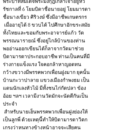
พระบาทสมเด็จพระมงกุฎเกล้าเจ้าอยู่หัว
รัชกาลที่ 6 โยมบิดาชื่อนายอยู่ โยมมารดา
ชื่อนางเขียว ศิริวงษ์ ซึ่งมีอาชีพเกษตรกร
เมื่ออายุได้ 8 ขวบได้ ไปศึกษาอักขระสมัย
ทั้งไทยและขอมกับพระอาจารย์แก้ว วัด
พรรณนารายณ์ ซึ่งอยู่ไกล้บ้านของท่าน
พออ่านออกเขียนได้ก็ลาจากวัดมาช่วย
บิดามารดาประกอบอาชีพ ท่านเป็นคนที่มี
ร่างกายแข็งแรง ใจคอกล้าหาญอดทน
กว้างขวางมีพรรคพวกเพื่อนฝูงมาก ยุคนั้น
บ้านกะวาปาลาย แขวงเมืองกำพงธม เป็น
แดนนักเลงหัวไม้ มีทั้งชนไก่กัดปลา ข้อง
อ้อย ฯลฯ เวลามีงานวัดมักจะนัดตีกันเป็น
ประจำ
สำหรับนายเฮ็นพรรคพวกเพื่อนฝูงย่องให้
เป็นลูกพี่ ด้วยเหตุนี้ทำให้บิดามารดาวิตก
เกรงว่าหนทางข้างหน้าอาจจะเสียคน