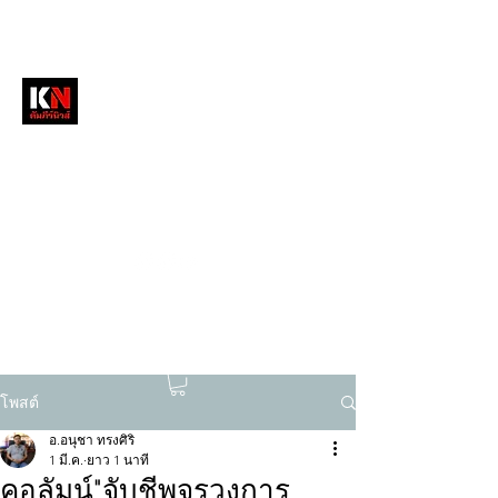
หนังสือพิมพ์คัมภีร์นิวส์
สื่อลึกวงการสงฆ์ เจาะตรงพระเครื่องดัง
tukompee07@gmail.com
0614034151
โพสต์
อ.อนุชา ทรงศิริ
1 มี.ค.
ยาว 1 นาที
คอลัมน์"จับชีพจรวงการ