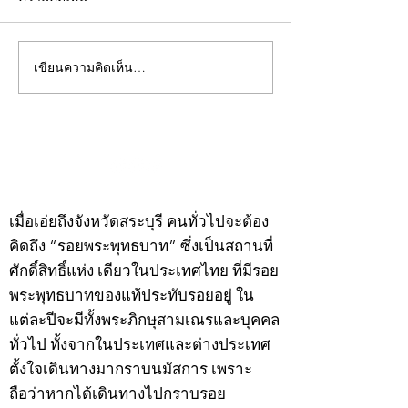
เขียนความคิดเห็น…
คอลัมน์"จับชีพจรวงการ
คอลัมน์"จับชีพจ
พระ"ประจำพุธที่ 29
พระ"ประจำอังคาร
กรกฎาคม 2569
กรกฎาคม 2569
©2020 by kampeenews. Proudly created with Wix.com
เมื่อเอ่ยถึงจังหวัดสระบุรี คนทั่วไปจะต้อง
คิดถึง “รอยพระพุทธบาท” ซึ่งเป็นสถานที่
ศักดิ์สิทธิ์แห่ง เดียวในประเทศไทย ที่มีรอย
พระพุทธบาทของแท้ประทับรอยอยู่ ใน
แต่ละปีจะมีทั้งพระภิกษุสามเณรและบุคคล
ทั่วไป ทั้งจากในประเทศและต่างประเทศ
ตั้งใจเดินทางมากราบนมัสการ เพราะ
ถือว่าหากได้เดินทางไปกราบรอย