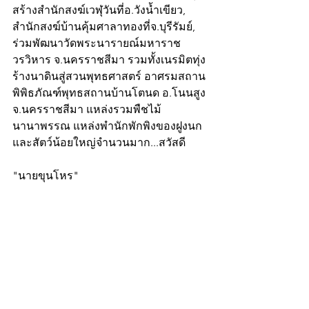
สร้างสำนักสงฆ์เวฬุวันที่อ.วังน้ำเขียว, 
สำนักสงฆ์บ้านคุ้มศาลาทองที่จ.บุรีรัมย์, 
ร่วมพัฒนาวัดพระนารายณ์มหาราช
วรวิหาร จ.นครราชสีมา รวมทั้งเนรมิตทุ่ง
ร้างนาดินสู่สวนพุทธศาสตร์ อาศรมสถาน
พิพิธภัณฑ์พุทธสถานบ้านโตนด อ.โนนสูง 
จ.นครราชสีมา แหล่งรวมพืชไม้
นานาพรรณ แหล่งพำนักพักพิงของฝูงนก
และสัตว์น้อยใหญ่จำนวนมาก...สวัสดี
"นายขุนโหร"