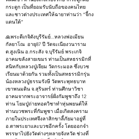
กระดูก เป็นที่ยอมรับนับถือของคนไทย
และชาวต่างประเทศให้ฉายาท่านว่า “จี้กง
แดนใต้”  
🙏พระดีเกจิดังบุรีรัมย์...หลวงพ่อเมียน 
กัลยาโณ  อายุ87 ปี วัดจะเนียงวนาราม
ต.สูงเนิน อ.กระสัง จ.บุรีรัมย์ พระเกจิ
อาคมขลังสายเขมร ท่านเป็นสหธรรมิกที่
สนิทกับหลวงปู่เจียม วัดกระมอล ซึ่งบวช
เรียนมาด้วยกัน รวมทั้งเป็นสหธรรมิกรุ่น
น้องหลวงปู่ธรรมรังษี วัดพระพุทธบาท
เขาพนมดิน จ.สุรินทร์ ท่านศึกษาวิชา
อาคมจากพระอาจารย์ฝั่งกัมพูชาถึง 12 
ท่าน โยมปู่ถ่ายทอดวิชาทำหุ่นพยนต์ให้
ท่านบวชพระที่กัมพูชา เมื่อเกิดสงคราม
ภายในประเทศจึงลาสิกขาลี้ภัยมาอยู่ที่ 
อ.ตาพระยาและบวชอีกครั้ง โดยออกจำ
พรรษาไปยังวัดต่างๆหลายจังหวัด ช่วงที่