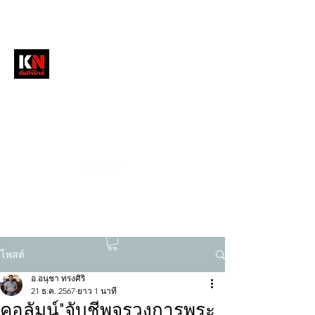
หนังสือพิมพ์คัมภีร์นิวส์
สื่อลึกวงการสงฆ์ เจาะตรงพระเครื่องดัง
tukompee07@gmail.com
0614034151
โพสต์
อ.อนุชา ทรงศิริ
21 ธ.ค. 2567
ยาว 1 นาที
คอลัมน์"จับชีพจรวงการพระ