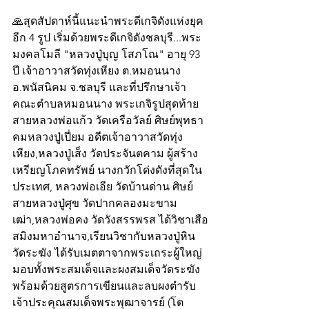
🙏สุดสัปดาห์นี้แนะนำพระดีเกจิดังแห่งยุค
อีก 4 รูป เริ่มด้วยพระดีเกจิดังชลบุรี...พระ
มงคลโมลี "หลวงปู่บุญ โสภโณ" อายุ 93 
ปี เจ้าอาวาสวัดทุ่งเหียง ต.หมอนนาง 
อ.พนัสนิคม จ.ชลบุรี และที่ปรึกษาเจ้า
คณะตำบลหมอนนาง พระเกจิรูปสุดท้าย
สายหลวงพ่อแก้ว วัดเครือวัลย์ ศิษย์พุทธา
คมหลวงปู่เปี่ยม อดีตเจ้าอาวาสวัดทุ่ง
เหียง,หลวงปู่เส็ง วัดประจันตคาม ผู้สร้าง
เหรียญโภคทรัพย์ นางกวักโด่งดังที่สุดใน
ประเทศ, หลวงพ่อเอีย วัดบ้านด่าน ศิษย์
สายหลวงปู่ศุข วัดปากคลองมะขาม
เฒ่า,หลวงพ่อคง วัดวังสรรพรส ได้วิชาเสือ
สมิงมหาอำนาจ,เรียนวิชากับหลวงปู่หิน 
วัดระฆัง ได้รับเมตตาจากพระเถระผู้ใหญ่
มอบทั้งพระสมเด็จและผงสมเด็จวัดระฆัง 
พร้อมด้วยสูตรการเขียนและลบผงตำรับ
เจ้าประคุณสมเด็จพระพุฒาจารย์ (โต 