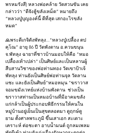
พรหมรังสี) หลวงพ่อคล้าย วัดสวนขัน เคย
กล่าวว่า “ดีจังฮู้ขลังเหม็ด” หมายถึง 
“หลวงปู่บุญองค์นี้ ดีที่สุด เสกอะไรขลัง
หมด” 
🙏พระดีเกจิดังพัทลุง..."หลวงปู่เปลื้อง ตป
คุโณ” อายุ 86 ปี วัดพังดาน อ.ควนขนุน 
จ.พัทลุง ฉายาที่ชาวบ้านมอบให้คือ "หมอ
เปลื้องเท้าเปล่า" เป็นศิษย์และเป็นหลานผู้
สืบสานวิชาของพ่อท่านทอง วัดเขาป้าเจ้ 
พัทลุง ท่านยังเป็นศิษย์พ่อท่านจุล วัดลาน
แซะ และยังเป็นศิษย์"หมอหมุน "ฆราวาส
จอมขมังเวทย์แห่งบ้านพังดาน  ช่วงเป็น
ฆราวาสท่านเป็นหมอบ้านที่มีอาคมขลัง
แก่กล้าเป็นผู้ประกอบพิธีกรรมให้คนใน
หมู่บ้านอยู่เย็นเป็นสุขตลอดมา ดูฤกษ์ดู
ยาม ตั้งศาลพระภูมิ ขึ้นเสาเอก สะเดาะ
เคราะห์ ต่อชะตา อาบน้ำมนต์ ถูกลมเพลม
พัดผีเข้า ท่านยังเก่งเรื่องรักษากระดูกต่อ