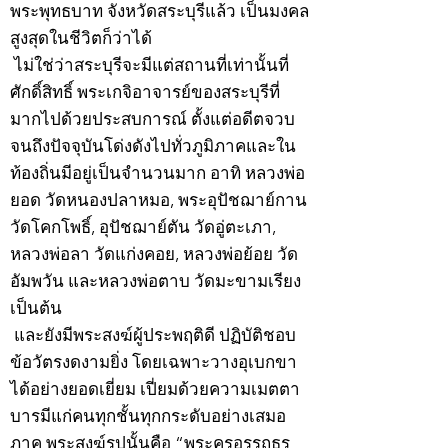
พระพุทธบาท จังหวัดสระบุรีแล้ว เป็นมงคล
สูงสุดในชีวิตก็ว่าได้
ไม่ใช่ว่าสระบุรีจะมีแต่สถานที่เท่านั้นที่
ศักดิ์สิทธิ์ พระเกจิอาจารย์ของสระบุรีที่
มากไปด้วยประสบการณ์ ตั้งแต่อดีตจวบ
จนถึงปัจจุบันโด่งดังไปทั่วภูมิภาคและใน
ท้องถิ่นมีอยู่เป็นจำนวนมาก อาทิ หลวงพ่อ
ยอด วัดหนองปลาหมอ, พระอุปัชฌาย์กาน
วัดโคกโพธิ์, อุปัชฌาย์ตัน วัดอู่ตะเภา,
หลวงพ่อลา วัดแก่งคอย, หลวงพ่อย้อย วัด
อัมพวัน และหลวงพ่อตาบ วัดมะขามเรียง
เป็นต้น
และยังมีพระสงฆ์ผู้ประพฤติดี ปฏิบัติชอบ
ข้อวัตรงดงามยิ่ง โดยเฉพาะวางอุเบกขา
ได้อย่างยอดเยี่ยม เปี่ยมด้วยความเมตตา
บารมีแก่คนทุกชั้นทุกกระดับอย่างเสมอ
ภาค พระสงฆ์รูปนั้นคือ “พระครูอรรถธร