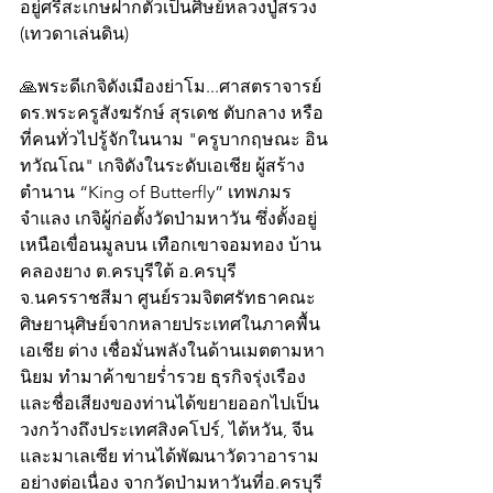
อยู่ศรีสะเกษฝากตัวเป็นศิษย์หลวงปู่สรวง 
(เทวดาเล่นดิน)   
🙏พระดีเกจิดังเมืองย่าโม...ศาสตราจารย์ 
ดร.พระครูสังฆรักษ์ สุรเดช ตับกลาง หรือ
ที่คนทั่วไปรู้จักในนาม "ครูบากฤษณะ อิน
ทวัณโณ" เกจิดังในระดับเอเชีย ผู้สร้าง
ตำนาน “King of Butterfly” เทพภมร
จำแลง เกจิผู้ก่อตั้งวัดป่ามหาวัน ซึ่งตั้งอยู่
เหนือเขื่อนมูลบน เทือกเขาจอมทอง บ้าน
คลองยาง ต.ครบุรีใต้ อ.ครบุรี 
จ.นครราชสีมา ศูนย์รวมจิตศรัทธาคณะ
ศิษยานุศิษย์จากหลายประเทศในภาคพื้น
เอเชีย ต่าง เชื่อมั่นพลังในด้านเมตตามหา
นิยม ทำมาค้าขายร่ำรวย ธุรกิจรุ่งเรือง 
และชื่อเสียงของท่านได้ขยายออกไปเป็น
วงกว้างถึงประเทศสิงคโปร์, ไต้หวัน, จีน
และมาเลเซีย ท่านได้พัฒนาวัดวาอาราม
อย่างต่อเนื่อง จากวัดป่ามหาวันที่อ.ครบุรี 