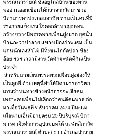
พรรณนารายณ์ ซึ่งอยู่ไกล้บ้านของท่าน
พออ่านออกเขียนได้ก็ลาจากวัดมาช่วย
บิดามารดาประกอบอาชีพ ท่านเป็นคนที่มี
ร่างกายแข็งแรง ใจคอกล้าหาญอดทน
กว้างขวางมีพรรคพวกเพื่อนฝูงมาก ยุคนั้น
บ้านกะวาปาลาย แขวงเมืองกำพงธม เป็น
แดนนักเลงหัวไม้ มีทั้งชนไก่กัดปลา ข้อง
อ้อย ฯลฯ เวลามีงานวัดมักจะนัดตีกันเป็น
ประจำ
สำหรับนายเฮ็นพรรคพวกเพื่อนฝูงย่องให้
เป็นลูกพี่ ด้วยเหตุนี้ทำให้บิดามารดาวิตก
เกรงว่าหนทางข้างหน้าอาจจะเสียคน
เพราะคบเพื่อนไม่เลือกว่าคนดีคนพาล ต่อ
มาเมื่อวันพุธที่ 9 ธันวาคม 2474 ปีมะแม
เมื่อนายเฮ็นมีอายุครบ 20 ปีบริบูรณ์ บิดา
มารดาจึงทำการอุปสมบทให้ ณ พัทสีมาวัด
พรรณนารายณ์ ตำบลกะวา อำเภอปาลาย