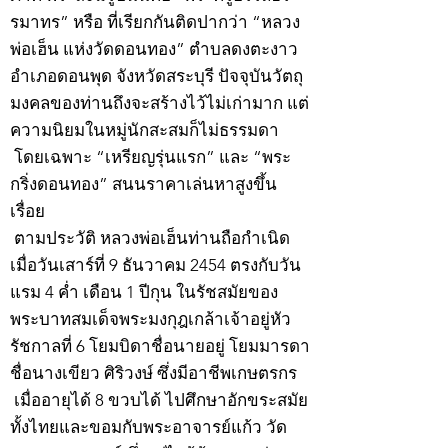
รมาทร” หรือ ที่เรียกกันติดปากว่า “หลวง
พ่อเฮ็น แห่งวัดดอนทอง” ตำบลดงตะงาว
อำเภอดอนพุด จังหวัดสระบุรี ปัจจุบันวัตถุ
มงคลของท่านถึงจะสร้างไว้ไม่เก่ามาก แต่
ความนิยมในหมู่นักสะสมก็ไม่ธรรมดา
โดยเฉพาะ “เหรียญรุ่นแรก” และ “พระ
กริ่งดอนทอง” สนนราคาเล่นหาสูงขึ้น
เรื่อย
ตามประวัติ หลวงพ่อเฮ็นท่านถือกำเนิด
เมื่อวันเสาร์ที่ 9 ธันวาคม 2454 ตรงกับวัน
แรม 4 ค่ำ เดือน 1 ปีกุน ในรัชสมัยของ
พระบาทสมเด็จพระมงกุฎเกล้าเจ้าอยู่หัว
รัชกาลที่ 6 โยมบิดาชื่อนายอยู่ โยมมารดา
ชื่อนางเขียว ศิริวงษ์ ซึ่งมีอาชีพเกษตรกร
เมื่ออายุได้ 8 ขวบได้ ไปศึกษาอักขระสมัย
ทั้งไทยและขอมกับพระอาจารย์แก้ว วัด