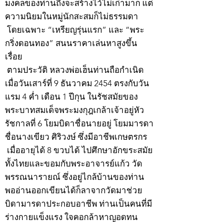
มงคลของท่านถึงจะสร้างไว้ไม่เก่ามาก แต่
ความนิยมในหมู่นักสะสมก็ไม่ธรรมดา
โดยเฉพาะ “เหรียญรุ่นแรก” และ “พระ
กริ่งดอนทอง” สนนราคาเล่นหาสูงขึ้น
เรื่อย
ตามประวัติ หลวงพ่อเฮ็นท่านถือกำเนิด
เมื่อวันเสาร์ที่ 9 ธันวาคม 2454 ตรงกับวัน
แรม 4 ค่ำ เดือน 1 ปีกุน ในรัชสมัยของ
พระบาทสมเด็จพระมงกุฎเกล้าเจ้าอยู่หัว
รัชกาลที่ 6 โยมบิดาชื่อนายอยู่ โยมมารดา
ชื่อนางเขียว ศิริวงษ์ ซึ่งมีอาชีพเกษตรกร
เมื่ออายุได้ 8 ขวบได้ ไปศึกษาอักขระสมัย
ทั้งไทยและขอมกับพระอาจารย์แก้ว วัด
พรรณนารายณ์ ซึ่งอยู่ไกล้บ้านของท่าน
พออ่านออกเขียนได้ก็ลาจากวัดมาช่วย
บิดามารดาประกอบอาชีพ ท่านเป็นคนที่มี
ร่างกายแข็งแรง ใจคอกล้าหาญอดทน