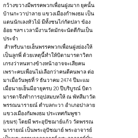
กว้างขวางมีพรรคพวกเพื่อนฝูงมาก ยุคนั้น
บ้านกะวาปาลาย แขวงเมืองกำพงธม เป็น
แดนนักเลงหัวไม้ มีทั้งชนไก่กัดปลา ข้อง
อ้อย ฯลฯ เวลามีงานวัดมักจะนัดตีกันเป็น
ประจำ
สำหรับนายเฮ็นพรรคพวกเพื่อนฝูงย่องให้
เป็นลูกพี่ ด้วยเหตุนี้ทำให้บิดามารดาวิตก
เกรงว่าหนทางข้างหน้าอาจจะเสียคน
เพราะคบเพื่อนไม่เลือกว่าคนดีคนพาล ต่อ
มาเมื่อวันพุธที่ 9 ธันวาคม 2474 ปีมะแม
เมื่อนายเฮ็นมีอายุครบ 20 ปีบริบูรณ์ บิดา
มารดาจึงทำการอุปสมบทให้ ณ พัทสีมาวัด
พรรณนารายณ์ ตำบลกะวา อำเภอปาลาย
แขวงเมืองกัมพงธม ประเทศกัมพูชา
(เขมร) โดยมี พระอุปัชฌาย์แก้ว วัดพรรณ
นารายณ์ เป็นพระอุปัชฌาย์ พระอาจารย์