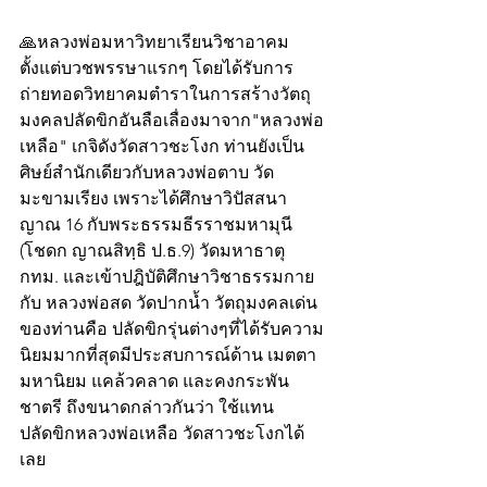
🙏หลวงพ่อมหาวิทยาเรียนวิชาอาคม
ตั้งแต่บวชพรรษาแรกๆ โดยได้รับการ
ถ่ายทอดวิทยาคมตำราในการสร้างวัตถุ
มงคลปลัดขิกอันลือเลื่องมาจาก"หลวงพ่อ
เหลือ" เกจิดังวัดสาวชะโงก ท่านยังเป็น
ศิษย์สำนักเดียวกับหลวงพ่อตาบ วัด
มะขามเรียง เพราะได้ศึกษาวิปัสสนา
ญาณ 16 กับพระธรรมธีรราชมหามุนี 
(โชดก ญาณสิทฺธิ ป.ธ.9) วัดมหาธาตุ 
กทม. และเข้าปฎิบัติศึกษาวิชาธรรมกาย
กับ หลวงพ่อสด วัดปากน้ำ วัตถุมงคลเด่น
ของท่านคือ ปลัดขิกรุ่นต่างๆที่ได้รับความ
นิยมมากที่สุดมีประสบการณ์ด้าน เมตตา 
มหานิยม แคล้วคลาด และคงกระพัน
ชาตรี ถึงขนาดกล่าวกันว่า ใช้แทน
ปลัดขิกหลวงพ่อเหลือ วัดสาวชะโงกได้
เลย