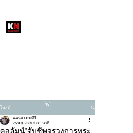
หนังสือพิมพ์คัมภีร์นิวส์
สื่อลึกวงการสงฆ์ เจาะตรงพระเครื่องดัง
tukompee07@gmail.com
0614034151
โพสต์
อ.อนุชา ทรงศิริ
26 พ.ย. 2568
ยาว 1 นาที
คอลัมน์"จับชีพจรวงการพระ