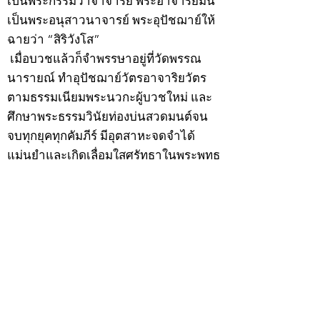
เป็นพระกรรมวาจาจารย์ พระอาจารย์มั่น
เป็นพระอนุสาวนาจารย์ พระอุปัชฌาย์ให้
ฉายว่า “สิริวังโส”
เมื่อบวชแล้วก็จำพรรษาอยู่ที่วัดพรรณ
นารายณ์ ทำอุปัชฌาย์วัตรอาจาริยวัตร
ตามธรรมเนียมพระนวกะผู้บวชใหม่ และ
ศึกษาพระธรรมวินัยท่องบ่นสวดมนต์จน
จบทุกยุคทุกคัมภีร์ มีอุตสาหะจดจำได้
แม่นยำและเกิดเลื่อมใสศรัทธาในพระพุทธ
ศาสนายิ่ง
สิ่งสำคัญได้ศึกษาเล่าเรียนในด้านคาถา
อาคมจนมีความชำนาญ เจนจัดด้านวิชา
แขนงต่างๆ ซึ่งได้รับการถ่ายทอดมาจาก
หลวงพ่อแก้ว วัดพรรณนารายณ์ ซึ่งเป็น
พระอุปัชฌาย์แล้ว ท่านจึงได้ตัดสินใจออก
ธุดงค์รอนแรมมาตามป่าและภูเขาเพื่อ
แสวงหาที่สงบวิเวกบำเพ็ญสมณธรรม และ