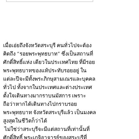
พระ"ประจำพุธที่ 29
พระ"ประจำอังคาร
กรกฎาคม 2569
กรกฎาคม 2569
©2020 by kampeenews. Proudly created with Wix.com
เมื่อเอ่ยถึงจังหวัดสระบุรี คนทั่วไปจะต้อง
คิดถึง “รอยพระพุทธบาท” ซึ่งเป็นสถานที่
ศักดิ์สิทธิ์แห่ง เดียวในประเทศไทย ที่มีรอย
พระพุทธบาทของแท้ประทับรอยอยู่ ใน
แต่ละปีจะมีทั้งพระภิกษุสามเณรและบุคคล
ทั่วไป ทั้งจากในประเทศและต่างประเทศ
ตั้งใจเดินทางมากราบนมัสการ เพราะ
ถือว่าหากได้เดินทางไปกราบรอย
พระพุทธบาท จังหวัดสระบุรีแล้ว เป็นมงคล
สูงสุดในชีวิตก็ว่าได้
ไม่ใช่ว่าสระบุรีจะมีแต่สถานที่เท่านั้นที่
ศักดิ์สิทธิ์ พระเกจิอาจารย์ของสระบุรีที่