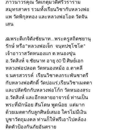
ภาวนาวรคุณ วัดเกตุมวดีศรีวราราม 
สมุทรสาคร รวมทั้งเรียนวิชากับหลวงพ่อ
แพ วัดพิกุลทอง และหลวงพ่อโอด วัดจัน
เสน
🙏พระดีเกจิดังชัยนาท...พระครูสถิตชยานุ
รักษ์ หรือ”หลวงพ่อเจ็ก  จนฺทปชฺโชโต" 
เจ้าอาวาสวัดหนองแก ต.หนองขุ่น 
อ.วัดสิงห์ จ.ชัยนาท อายุ 60 ปี ศิษย์เอก
หลวงพ่อปลอด วัดหนองหม้อ อ.ตาคลี 
จ.นครสวรรค์  เรียนวิชาคงกระพันชาตรี
กับหลวงพ่อศักดิ์ วัดบ่อแร่,เรียนวิชาเมตตา
และปลัดขิกกับหลวงพ่อโก้ก วัดหนองสระ 
อ.วัดสิงห์ และอีกหลายอาจารย์ ท่านเป็น
พระที่มักน้อย สันโดษ พูดน้อย  แต่มาก
ด้วยเมตตากับลูกศิษย์เสมอ ใครไม่มีเงิน
บูชาวัตถุมงคล ท่านก็ให้ฟรีเอาไปคล้อง
ติดตัวป้องกันภัยอันตราย 