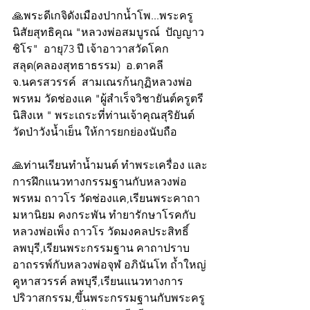
🙏พระดีเกจิดังเมืองปากน้ำโพ...พระครู
นิสัยสุทธิคุณ "หลวงพ่อสมบูรณ์  ปัญญาว
ชิโร"  อายุ73 ปี เจ้าอาวาสวัดโคก
สลุด(คลองสุทธาธรรม)  อ.ตาคลี 
จ.นครสวรรค์  สามเณรก้นกุฏิหลวงพ่อ
พรหม วัดช่องแค "ผู้สำเร็จวิชายันต์ครูตรี
นิสิงเห " พระเถระที่ท่านเจ้าคุณสุริยันต์ 
วัดป่าวังน้ำเย็น ให้การยกย่องนับถือ 
🙏ท่านเรียนทำน้ำมนต์ ทำพระเครื่อง และ
การฝึกแนวทางกรรมฐานกับหลวงพ่อ
พรหม ถาวโร วัดช่องแค,เรียนพระคาถา
มหานิยม คงกระพัน ทำยารักษาโรคกับ
หลวงพ่อเพ็ง ถาวโร วัดมงคลประสิทธิ์ 
ลพบุรี,เรียนพระกรรมฐาน คาถาปราบ
อาถรรพ์กับหลวงพ่อจุฬ อภินันโท ถ้ำใหญ่
คูหาสวรรค์ ลพบุรี,เรียนแนวทางการ
ปริวาสกรรม,ขึ้นพระกรรมฐานกับพระครู