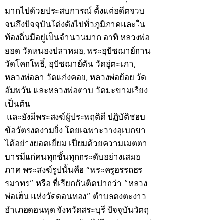
มากไปด้วยประสบการณ์ ตั้งแต่อดีตจวบ
จนถึงปัจจุบันโด่งดังไปทั่วภูมิภาคและใน
ท้องถิ่นมีอยู่เป็นจำนวนมาก อาทิ หลวงพ่อ
ยอด วัดหนองปลาหมอ, พระอุปัชฌาย์กาน
วัดโคกโพธิ์, อุปัชฌาย์ตัน วัดอู่ตะเภา,
หลวงพ่อลา วัดแก่งคอย, หลวงพ่อย้อย วัด
อัมพวัน และหลวงพ่อตาบ วัดมะขามเรียง
เป็นต้น
และยังมีพระสงฆ์ผู้ประพฤติดี ปฏิบัติชอบ
ข้อวัตรงดงามยิ่ง โดยเฉพาะวางอุเบกขา
ได้อย่างยอดเยี่ยม เปี่ยมด้วยความเมตตา
บารมีแก่คนทุกชั้นทุกกระดับอย่างเสมอ
ภาค พระสงฆ์รูปนั้นคือ “พระครูอรรถธร
รมาทร” หรือ ที่เรียกกันติดปากว่า “หลวง
พ่อเฮ็น แห่งวัดดอนทอง” ตำบลดงตะงาว
อำเภอดอนพุด จังหวัดสระบุรี ปัจจุบันวัตถุ