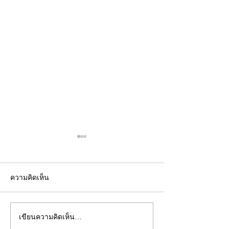
ความคิดเห็น
เขียนความคิดเห็น…
คอลัมน์"จับชีพจรวงการ
คอลัมน์"จับชีพจ