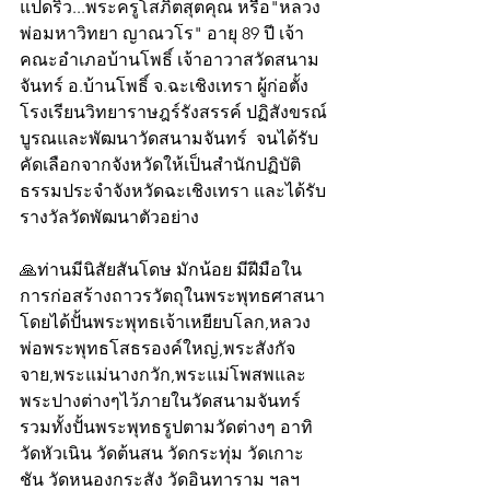
แปดริ้ว...พระครูโสภิตสุตคุณ หรือ"หลวง
พ่อมหาวิทยา ญาณวโร" อายุ 89 ปี เจ้า
คณะอำเภอบ้านโพธิ์ เจ้าอาวาสวัดสนาม
จันทร์ อ.บ้านโพธิ์ จ.ฉะเชิงเทรา ผู้ก่อตั้ง
โรงเรียนวิทยาราษฎร์รังสรรค์ ปฏิสังขรณ์
บูรณและพัฒนาวัดสนามจันทร์  จนได้รับ
คัดเลือกจากจังหวัดให้เป็นสำนักปฏิบัติ
ธรรมประจำจังหวัดฉะเชิงเทรา และได้รับ
รางวัลวัดพัฒนาตัวอย่าง
🙏ท่านมีนิสัยสันโดษ มักน้อย มีฝีมือใน
การก่อสร้างถาวรวัตถุในพระพุทธศาสนา 
โดยได้ปั้นพระพุทธเจ้าเหยียบโลก,หลวง
พ่อพระพุทธโสธรองค์ใหญ่,พระสังกัจ
จาย,พระแม่นางกวัก,พระแม่โพสพและ
พระปางต่างๆไว้ภายในวัดสนามจันทร์ 
รวมทั้งปั้นพระพุทธรูปตามวัดต่างๆ อาทิ 
วัดหัวเนิน วัดต้นสน วัดกระทุ่ม วัดเกาะ
ชัน วัดหนองกระสัง วัดอินทาราม ฯลฯ 