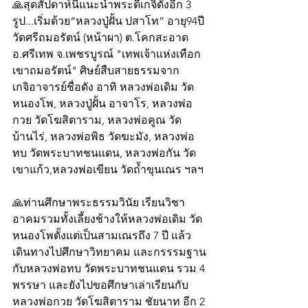
🙏สุดสัปดาห์นี้แนะนำพระดีเกจิดังอีก 3 
รูป...เริ่มด้วย“หลวงปู่ฝั้น ปสาโท” อายุ94ปี 
วัดศรีถมอรัตน์ (หน้าผา) ต.โคกสะอาด 
อ.ศรีเทพ จ.เพชรบูรณ์ "เทพเจ้าแห่งเทือก
เขาถมอรัตน์" ศิษย์สืบสายธรรมจาก
เกจิอาจารย์ชื่อดัง อาทิ หลวงพ่อเดิม วัด
หนองโพ, หลวงปู่ฝั้น อาจาโร, หลวงพ่อ
กวย วัดโฆสิตาราม, หลวงพ่อคูณ วัด
บ้านไร่, หลวงพ่อพิธ วัดฆะมัง, หลวงพ่อ
ทบ วัดพระบาทชนเเดน, หลวงพ่อกัน วัด
เขาแก้ว,หลวงพ่อเขียน วัดถ้ำขุนเณร ฯลฯ
🙏ท่านศึกษาพระธรรมวินัย เรียนวิชา
อาคมรวมทั้งเลี้ยงช้างให้หลวงพ่อเดิม วัด
หนองโพตั้งแต่เป็นสามเณรถึง 7 ปี แล้ว
เดินทางไปศึกษาวิทยาคม และกรรรมฐาน
กับหลวงพ่อทบ วัดพระบาทชนแดน รวม 4 
พรรษา และยังไปขอศึกษาเล่าเรียนกับ
หลวงพ่อกวย วัดโฆสิตาราม ชัยนาท อีก 2 