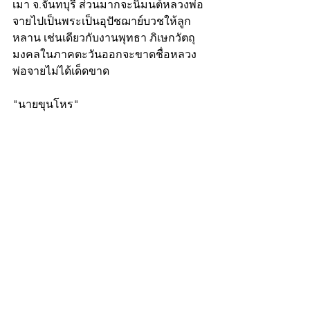
เมา จ.จันทบุรี ส่วนมากจะนิมนต์หลวงพ่อ
จายไปเป็นพระเป็นอุปัชฌาย์บวชให้ลูก
หลาน เช่นเดียวกับงานพุทธา ภิเษกวัตถุ
มงคลในภาคตะวันออกจะขาดชื่อหลวง
พ่อจายไม่ได้เด็ดขาด
"นายขุนโหร"