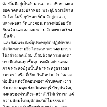
ท้องถิ่นมีอยู่เป็นจำนวนมาก อาทิ หลวงพ่อ
ยอด วัดหนองปลาหมอ, พระอุปัชฌาย์กาน
วัดโคกโพธิ์, อุปัชฌาย์ตัน วัดอู่ตะเภา,
หลวงพ่อลา วัดแก่งคอย, หลวงพ่อย้อย วัด
อัมพวัน และหลวงพ่อตาบ วัดมะขามเรียง
เป็นต้น
และยังมีพระสงฆ์ผู้ประพฤติดี ปฏิบัติชอบ
ข้อวัตรงดงามยิ่ง โดยเฉพาะวางอุเบกขา
ได้อย่างยอดเยี่ยม เปี่ยมด้วยความเมตตา
บารมีแก่คนทุกชั้นทุกกระดับอย่างเสมอ
ภาค พระสงฆ์รูปนั้นคือ “พระครูอรรถธร
รมาทร” หรือ ที่เรียกกันติดปากว่า “หลวง
พ่อเฮ็น แห่งวัดดอนทอง” ตำบลดงตะงาว
อำเภอดอนพุด จังหวัดสระบุรี ปัจจุบันวัตถุ
มงคลของท่านถึงจะสร้างไว้ไม่เก่ามาก แต่
ความนิยมในหมู่นักสะสมก็ไม่ธรรมดา