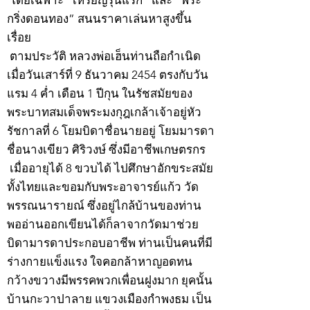
โดยเฉพาะ “เหรียญรุ่นแรก” และ “พระ
กริ่งดอนทอง” สนนราคาเล่นหาสูงขึ้น
เรื่อย
ตามประวัติ หลวงพ่อเฮ็นท่านถือกำเนิด
เมื่อวันเสาร์ที่ 9 ธันวาคม 2454 ตรงกับวัน
แรม 4 ค่ำ เดือน 1 ปีกุน ในรัชสมัยของ
พระบาทสมเด็จพระมงกุฎเกล้าเจ้าอยู่หัว
รัชกาลที่ 6 โยมบิดาชื่อนายอยู่ โยมมารดา
ชื่อนางเขียว ศิริวงษ์ ซึ่งมีอาชีพเกษตรกร
เมื่ออายุได้ 8 ขวบได้ ไปศึกษาอักขระสมัย
ทั้งไทยและขอมกับพระอาจารย์แก้ว วัด
พรรณนารายณ์ ซึ่งอยู่ไกล้บ้านของท่าน
พออ่านออกเขียนได้ก็ลาจากวัดมาช่วย
บิดามารดาประกอบอาชีพ ท่านเป็นคนที่มี
ร่างกายแข็งแรง ใจคอกล้าหาญอดทน
กว้างขวางมีพรรคพวกเพื่อนฝูงมาก ยุคนั้น
บ้านกะวาปาลาย แขวงเมืองกำพงธม เป็น