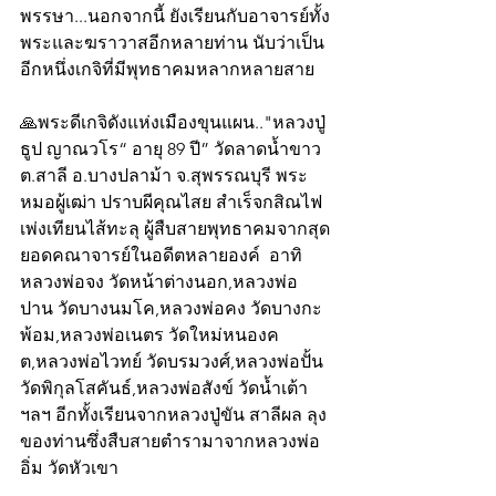
พรรษา...นอกจากนี้ ยังเรียนกับอาจารย์ทั้ง
พระและฆราวาสอีกหลายท่าน นับว่าเป็น
อีกหนึ่งเกจิที่มีพุทธาคมหลากหลายสาย
🙏พระดีเกจิดังแห่งเมืองขุนแผน.."หลวงปู่
ธูป ญาณวโร“ อายุ 89 ปี” วัดลาดน้ำขาว 
ต.สาลี อ.บางปลาม้า จ.สุพรรณบุรี พระ
หมอผู้เฒ่า ปราบผีคุณไสย สำเร็จกสิณไฟ
เพ่งเทียนไส้ทะลุ ผู้สืบสายพุทธาคมจากสุด
ยอดคณาจารย์ในอดีตหลายองค์  อาทิ  
หลวงพ่อจง วัดหน้าต่างนอก,หลวงพ่อ
ปาน วัดบางนมโค,หลวงพ่อคง วัดบางกะ
พ้อม,หลวงพ่อเนตร วัดใหม่หนองค
ต,หลวงพ่อไวทย์ วัดบรมวงศ์,หลวงพ่อปั้น 
วัดพิกุลโสคันธ์,หลวงพ่อสังข์ วัดน้ำเต้า
ฯลฯ อีกทั้งเรียนจากหลวงปู่ขัน สาลีผล ลุง
ของท่านซึ่งสืบสายตำรามาจากหลวงพ่อ
อิ่ม วัดหัวเขา