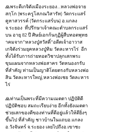
🙏พระดีเกจิดังเมืองระยอง...หลวงพ่อจาย 
สกฺโก (พระครูโสภณวิสารัท) วัดกระแสร์
คูหาสวรรค์ (วัดกระแสร์บน) อ.แกลง 
จ.ระยอง  ที่ปรึกษาเจ้าคณะตำบลกระแสร์
บน อายุ 82 ปี ศิษย์เอกก้นกุฏิผู้สืบทอดพุทธ
าคมจาก”หลวงปู่สวัสดิ์"อดีตเจ้าอาวาส
เกจิดังร่วมยุคหลวงปู่ทิม วัดละหารไร่  อีก
ทั้งได้รับการถ่ายทอดวิชาปลุกเสกพระ
ขุนแผนจากหลวงพ่อสาคร วัดหนองกรับ 
ที่สำคัญ ท่านเป็นญาติโดยตรงกับหลวงพ่อ
สิน วัดละหารใหญ่,หลวงพ่อเชย วัดละหาร
ไร่   
🙏ท่านเป็นพระที่มีความเมตตา ปฏิบัติดี 
ปฏิบัติชอบ สมถะเรียบง่าย อีกทั้งยังเมตตา 
ช่วยเสกของดีของท่านที่ดีอยู่เเล้วให้ดียิ่งๆ
ขึ้นไป ที่สำคัญ ชาวบ้านในแถบอ.แกลง 
อ.วังจันทร์ จ.ระยอง เลยไปถึงอ.เขาชะ