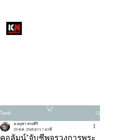
หนังสือพิมพ์คัมภีร์นิวส์
สื่อลึกวงการสงฆ์ เจาะตรงพระเครื่องดัง
tukompee07@gmail.com
0614034151
โพสต์
อ.อนุชา ทรงศิริ
24 ส.ค. 2568
ยาว 1 นาที
คอลัมน์"จับชีพจรวงการพระ