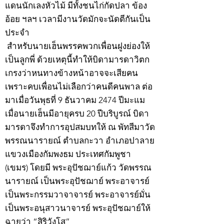
แดนนักเลงหัวไม้ มีทั้งชนไก่กัดปลา ข้อง
อ้อย ฯลฯ เวลามีงานวัดมักจะนัดตีกันเป็น
ประจำ
สำหรับนายเฮ็นพรรคพวกเพื่อนฝูงย่องให้
เป็นลูกพี่ ด้วยเหตุนี้ทำให้บิดามารดาวิตก
เกรงว่าหนทางข้างหน้าอาจจะเสียคน
เพราะคบเพื่อนไม่เลือกว่าคนดีคนพาล ต่อ
มาเมื่อวันพุธที่ 9 ธันวาคม 2474 ปีมะแม
เมื่อนายเฮ็นมีอายุครบ 20 ปีบริบูรณ์ บิดา
มารดาจึงทำการอุปสมบทให้ ณ พัทสีมาวัด
พรรณนารายณ์ ตำบลกะวา อำเภอปาลาย
แขวงเมืองกัมพงธม ประเทศกัมพูชา
(เขมร) โดยมี พระอุปัชฌาย์แก้ว วัดพรรณ
นารายณ์ เป็นพระอุปัชฌาย์ พระอาจารย์
เป็นพระกรรมวาจาจารย์ พระอาจารย์มั่น
เป็นพระอนุสาวนาจารย์ พระอุปัชฌาย์ให้
ฉายว่า “สิริวังโส”