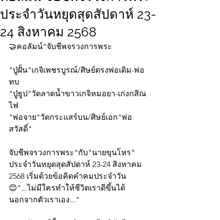
ประจำวันหยุดสุดสัปดาห์ 23-
24 สิงหาคม 2568
🤝คอลัมน์"จับชีพจรวงการพระ
"ปู่ฝั้น"เกจิเพชรบูรณ์/ศิษย์ตรงพ่อเดิม-พ่อ
ทบ
"ปู่ธูป"วัดลาดน้ำขาวเกจิหมอยา-เก่งกสิณ
ไฟ
"พ่อจาย"วัดกระแสร์บน/ศิษย์เอก"พ่อ
สวัสดิ์"
จับชีพจรวงการพระ"กับ"นายขุนโหร" 
ประจำวันหยุดสุดสัปดาห์ 23-24 สิงหาคม 
2568 เริ่มด้วยข้อคิดคำคมประจำวัน
😊"...ไม่มีใครทำให้ชีวิตเราดีขึ้นได้
นอกจากตัวเราเอง..."