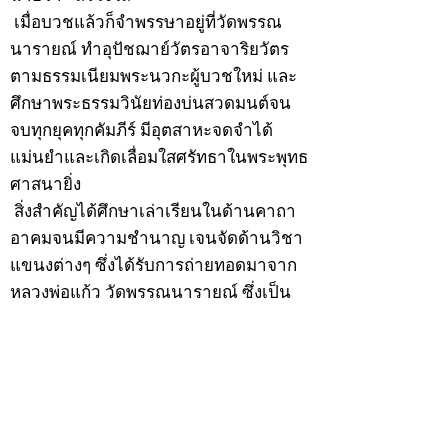
เมื่อบวชแล้วก็จำพรรษาอยู่ที่วัดพรรณ
นารายณ์ ทำอุปัชฌาย์วัตรอาจาริยวัตร
ตามธรรมเนียมพระนวกะผู้บวชใหม่ และ
ศึกษาพระธรรมวินัยท่องบ่นสวดมนต์จน
จบทุกยุคทุกคัมภีร์ มีอุตสาหะจดจำได้
แม่นยำและเกิดเลื่อมใสศรัทธาในพระพุทธ
ศาสนายิ่ง
สิ่งสำคัญได้ศึกษาเล่าเรียนในด้านคาถา
อาคมจนมีความชำนาญ เจนจัดด้านวิชา
แขนงต่างๆ ซึ่งได้รับการถ่ายทอดมาจาก
หลวงพ่อแก้ว วัดพรรณนารายณ์ ซึ่งเป็น
พระอุปัชฌาย์แล้ว ท่านจึงได้ตัดสินใจออก
ธุดงค์รอนแรมมาตามป่าและภูเขาเพื่อ
แสวงหาที่สงบวิเวกบำเพ็ญสมณธรรม และ
ปฏิบัติสมถวิปัสสนากัมมัฏฐาน
ต่อมาได้อยู่จำพรรษาที่ “วัดดอนทอง”