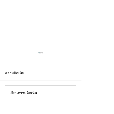
ความคิดเห็น
เขียนความคิดเห็น…
คอลัมน์"จับชีพจรวงการ
คอลัมน์"จับชีพจ
พระ"ประจำพุธที่ 29
พระ"ประจำอังคาร
กรกฎาคม 2569
กรกฎาคม 2569