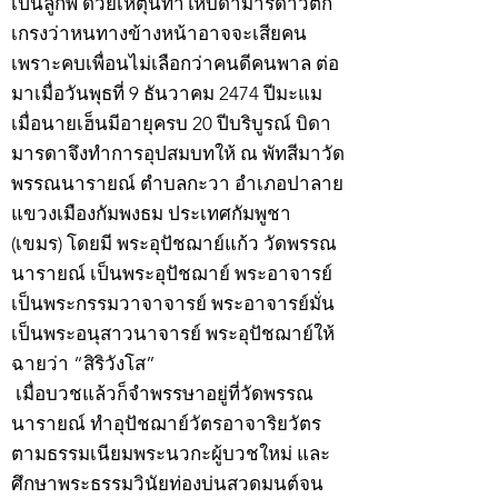
เป็นลูกพี่ ด้วยเหตุนี้ทำให้บิดามารดาวิตก
เกรงว่าหนทางข้างหน้าอาจจะเสียคน
เพราะคบเพื่อนไม่เลือกว่าคนดีคนพาล ต่อ
มาเมื่อวันพุธที่ 9 ธันวาคม 2474 ปีมะแม
เมื่อนายเฮ็นมีอายุครบ 20 ปีบริบูรณ์ บิดา
มารดาจึงทำการอุปสมบทให้ ณ พัทสีมาวัด
พรรณนารายณ์ ตำบลกะวา อำเภอปาลาย
แขวงเมืองกัมพงธม ประเทศกัมพูชา
(เขมร) โดยมี พระอุปัชฌาย์แก้ว วัดพรรณ
นารายณ์ เป็นพระอุปัชฌาย์ พระอาจารย์
เป็นพระกรรมวาจาจารย์ พระอาจารย์มั่น
เป็นพระอนุสาวนาจารย์ พระอุปัชฌาย์ให้
ฉายว่า “สิริวังโส”
เมื่อบวชแล้วก็จำพรรษาอยู่ที่วัดพรรณ
นารายณ์ ทำอุปัชฌาย์วัตรอาจาริยวัตร
ตามธรรมเนียมพระนวกะผู้บวชใหม่ และ
ศึกษาพระธรรมวินัยท่องบ่นสวดมนต์จน