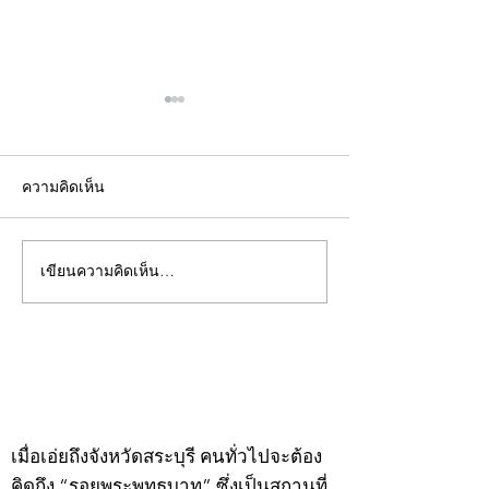
ความคิดเห็น
เขียนความคิดเห็น…
คอลัมน์"จับชีพจรวงการ
คอลัมน์"จับชีพจ
พระ"ประจำพุธที่ 29
พระ"ประจำอังคาร
กรกฎาคม 2569
กรกฎาคม 2569
©2020 by kampeenews. Proudly created with Wix.com
เมื่อเอ่ยถึงจังหวัดสระบุรี คนทั่วไปจะต้อง
คิดถึง “รอยพระพุทธบาท” ซึ่งเป็นสถานที่