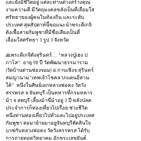
และยังมีชีวิตอยู่ แต่ละท่านต่างสร้างคุณ
งามความดี มีวัตถุมงคลขลังเป็นที่เลื่อมใส
ศรัทธาของผู้คนในท้องถิ่น และระดับ
ประเทศ สุดสัปดาห์นี้ขอแนะนำพระดีเกจิ
ดังเชื้อสายกัมพูชาที่มีชื่อเสียงเป็นที่
เลื่อมใสศรัทธา 3 รูป 3 จังหวัด
🙏พระดีเกจิดังสุรินทร์.... "หลวงปู่เฮง ป
ภาโส"  อายุ 98 ปี วัดพัฒนาธรรมาราม 
(วัดบ้านด่านช่องจอม) อ.กาบเชิงจ.สุรินทร์ 
สมญานาม"เทพเจ้าโชคลาภแดนอีสาน
ใต้"  หนึ่งในศิษย์เอกหลวงพ่อคง วัดวัง
สรรพรส จ.จันทบุรี เป็นทหารที่กรมทหาร
ม้า จ.ลพบุรี เลี้ยงม้าขี่ม้าอยู่ 3 ปี หลังปลด
ประจำการก็ท่องเที่ยวไปเรื่อย ช่วงชีวิต
หนึ่งท่านท่องเที่ยวไปทั่วและไปอยู่ประเทศ
กัมพูชา ต่อมาย้ายมาอยูจันทบุรีตัดสินใจ
บวชกับหลวงพ่อคง วัดวังสรรพรส ได้รับ
การถ่ายทอดวิทยาคม อักขระเลขยันต์ 