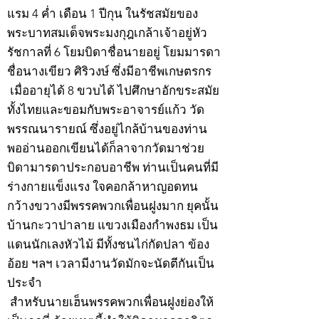
แรม 4 ค่ำ เดือน 1 ปีกุน ในรัชสมัยของ
พระบาทสมเด็จพระมงกุฎเกล้าเจ้าอยู่หัว
รัชกาลที่ 6 โยมบิดาชื่อนายอยู่ โยมมารดา
ชื่อนางเขียว ศิริวงษ์ ซึ่งมีอาชีพเกษตรกร
เมื่ออายุได้ 8 ขวบได้ ไปศึกษาอักขระสมัย
ทั้งไทยและขอมกับพระอาจารย์แก้ว วัด
พรรณนารายณ์ ซึ่งอยู่ไกล้บ้านของท่าน
พออ่านออกเขียนได้ก็ลาจากวัดมาช่วย
บิดามารดาประกอบอาชีพ ท่านเป็นคนที่มี
ร่างกายแข็งแรง ใจคอกล้าหาญอดทน
กว้างขวางมีพรรคพวกเพื่อนฝูงมาก ยุคนั้น
บ้านกะวาปาลาย แขวงเมืองกำพงธม เป็น
แดนนักเลงหัวไม้ มีทั้งชนไก่กัดปลา ข้อง
อ้อย ฯลฯ เวลามีงานวัดมักจะนัดตีกันเป็น
ประจำ
สำหรับนายเฮ็นพรรคพวกเพื่อนฝูงย่องให้