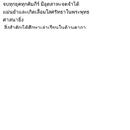
จบทุกยุคทุกคัมภีร์ มีอุตสาหะจดจำได้
แม่นยำและเกิดเลื่อมใสศรัทธาในพระพุทธ
ศาสนายิ่ง
สิ่งสำคัญได้ศึกษาเล่าเรียนในด้านคาถา
อาคมจนมีความชำนาญ เจนจัดด้านวิชา
แขนงต่างๆ ซึ่งได้รับการถ่ายทอดมาจาก
หลวงพ่อแก้ว วัดพรรณนารายณ์ ซึ่งเป็น
พระอุปัชฌาย์แล้ว ท่านจึงได้ตัดสินใจออก
ธุดงค์รอนแรมมาตามป่าและภูเขาเพื่อ
แสวงหาที่สงบวิเวกบำเพ็ญสมณธรรม และ
ปฏิบัติสมถวิปัสสนากัมมัฏฐาน
ต่อมาได้อยู่จำพรรษาที่ “วัดดอนทอง”
เมื่อปี 2479 ระหว่างจำพรรษาอยู่ที่นั่นได้
เป็นที่ศรัทธาของชาวบ้านดอนทองมาก
ด้วยมีศีลาจารวัตรงดงาม ครั้นเมื่อ หลวง
พ่อแพ เจ้าอาวาสวัดดอนทอง มรณภาพลง
ชาวบ้านได้นิมนต์หลวงพ่อเฮ็น ดำรง