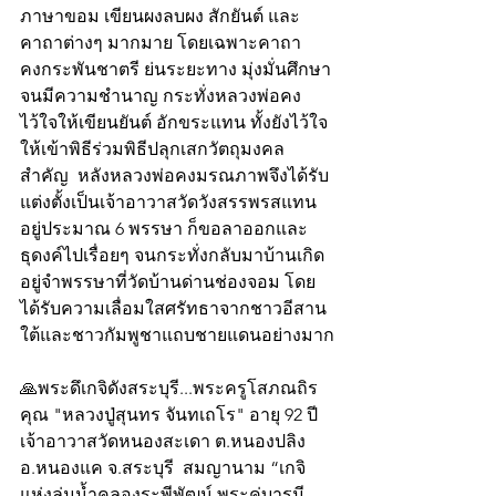
ภาษาขอม เขียนผงลบผง สักยันต์ และ
คาถาต่างๆ มากมาย โดยเฉพาะคาถา
คงกระพันชาตรี ย่นระยะทาง มุ่งมั่นศึกษา
จนมีความชำนาญ กระทั่งหลวงพ่อคง
ไว้ใจให้เขียนยันต์ อักขระแทน ทั้งยังไว้ใจ
ให้เข้าพิธีร่วมพิธีปลุกเสกวัตถุมงคล
สำคัญ  หลังหลวงพ่อคงมรณภาพจึงได้รับ
แต่งตั้งเป็นเจ้าอาวาสวัดวังสรรพรสแทน
อยู่ประมาณ 6 พรรษา ก็ขอลาออกและ
ธุดงค์ไปเรื่อยๆ จนกระทั่งกลับมาบ้านเกิด
อยู่จำพรรษาที่วัดบ้านด่านช่องจอม โดย
ได้รับความเลื่อมใสศรัทธาจากชาวอีสาน
ใต้และชาวกัมพูชาแถบชายแดนอย่างมาก
🙏พระดึเกจิดังสระบุรี...พระครูโสภณถิร
คุณ "หลวงปู่สุนทร จันทเถโร" อายุ 92 ปี 
เจ้าอาวาสวัดหนองสะเดา ต.หนองปลิง 
อ.หนองแค จ.สระบุรี  สมญานาม “เกจิ
แห่งลุ่มน้ำคลองระพีพัฒน์ พระคู่บารมี