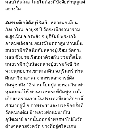
มอบให้เสมอ โดยไม่ต้องมีปัจจัยทำบุญแต่
อย่างใด
🙏พระดีเกจิดังบุรีรัมย์...หลวงพ่อเมียน 
กัลยาโณ  อายุ88 ปี วัดจะเนียงวนาราม
ต.สูงเนิน อ.กระสัง จ.บุรีรัมย์ พระเกจิ
อาคมขลังสายเขมรมีเมตตาสูง ท่านเป็น
สหธรรมิกที่สนิทกับหลวงปู่เจียม วัดกระ
มอล ซึ่งบวชเรียนมาด้วยกัน รวมทั้งเป็น
สหธรรมิกรุ่นน้องหลวงปู่ธรรมรังษี วัด
พระพุทธบาทเขาพนมดิน จ.สุรินทร์ ท่าน
ศึกษาวิชาอาคมจากพระอาจารย์ฝั่ง
กัมพูชาถึง 12 ท่าน โยมปู่ถ่ายทอดวิชาทำ
หุ่นพยนต์ให้ ท่านบวชพระที่กัมพูชา เมื่อ
เกิดสงครามภายในประเทศจึงลาสิกขาลี้
ภัยมาอยู่ที่ อ.ตาพระยาและบวชอีกครั้งที่
วัดหนองติม มี"หลวงพ่อแผน"เป็น
อุปัชฌาย์ จากนั้นออกจำพรรษาไปยังวัด
ต่างๆหลายจังหวัด ช่วงที่อยู่ศรีสะเกษ