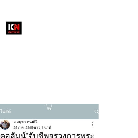
หนังสือพิมพ์คัมภีร์นิวส์
สื่อลึกวงการสงฆ์ เจาะตรงพระเครื่องดัง
tukompee07@gmail.com
0614034151
โพสต์
อ.อนุชา ทรงศิริ
26 ก.ค. 2568
ยาว 1 นาที
คอลัมน์"จับชีพจรวงการพระ