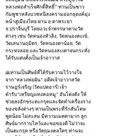
หลวงพ่อสำเร็จศักดิ์สิทธิ์" ท่านเป็นชาว
กัมพูชาหลังบวชหนีสงครามออกธุดงค์มุ่ง
หน้าสู่เมืองไทย ผ่าน อ.ตาพระยา 
จ.ปราจีนบุรี โดยแวะจำพรรษาตามวัด
ต่างๆ เช่น วัดหนองหัวลิง, วัดหนองตะเข้, 
วัดเสนานฤมิตร, วัดหนองตาน้อย, วัด
กระทงลอย และวัดหนองสะเดาจนกระทั่ง
ได้รับแต่งตั้งเป็นเจ้าอาวาส
🙏ท่านเป็นศิษย์ที่ได้รับความไว้วางใจ
จาก"หลวงพ่อผัน" อดีตเจ้าอาวาสวัด
ราษฎร์เจริญ (วัดแปดอาร์) เจ้า
ตำรับ"เหรียญแทงคอหมู" อันโด่งดัง ให้
ช่วยลงอักขระตะกรุดและจัดทำเครื่องราง
ของขลังต่างๆ ท่านเป็นพระที่รักสันโดษ 
พูดน้อย ไม่สะสม มีความเมตตามาก ลูก
ศิษย์มากราบไหว้และขอของดี ไม่ว่าจะ
เป็นตะกรุด หรือวัตถุมงคลใดๆ ท่านจะ