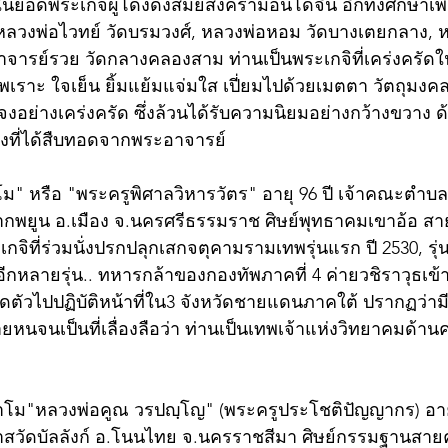
ในยอดพระเกจิผู้โด่งดังสมัยสงครามอินโดจีน อีกทั้งศึกษาเพิ
ลวงพ่อไวทย์ วัดบรมวงศ์, หลวงพ่อหอม วัดบางเตยกลาง, หล
จารย์รวย วัดกลางคลองสาม ท่านเป็นพระเกจิที่เคร่งครัดใ
ไพเราะ ใจเย็น ยิ้มแย้มแจ่มใส เปี่ยมไปด้วยเมตตา วัตถุมงคล
ย่างเคร่งครัด ซึ่งล้วนได้รับความนิยมอย่างกว้างขวาง ด้ว
งที่ได้สืบทอดจากพระอาจารย์
โม" หรือ "พระครูพิศาลวิหารวัตร" อายุ 96 ปี เจ้าคณะตำบล
ปากพยูน อ.เมือง จ.นครศรีธรรมราช ศิษย์พุทธาคมเขาอ้อ ส
กจิที่ร่วมนั่งปรกปลุกเสกจตุคามรามเทพรุ่นแรก ปี 2530, รุ่น
กหลายรุ่น.. ทหารกล้าของกองทัพภาคที่ 4 ค่ายวชิราวุธเข
ดตัวไปปฏิบัติหน้าที่ใน3 จังหวัดชายแดนภาคใต้ ปรากฏว่า
นจนเป็นที่เลื่องลือว่า ท่านเป็นเทพเจ้าแห่งวิทยาคมด้าน
ย่าโม"หลวงพ่อคูณ วรปญฺโญ" (พระครูประโชติปัญญากร) อายุ
วาสวัดบัลลังก์ อ.โนนไทย จ.นครราชสีมา ศิษย์กรรมฐานสา