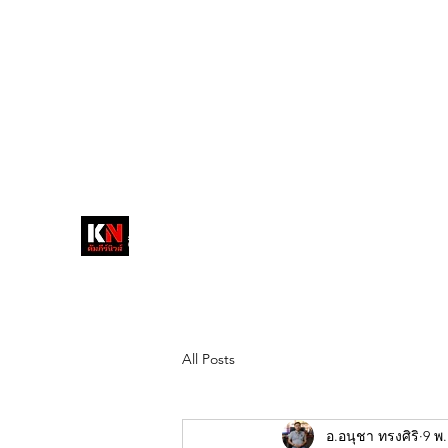
tukompee07@gmail.com
0614034151
หน้าหลัก
พระ
หนังสือพิมพ์คัมภีร์นิ
วส์
สื่อลึกวงการสงฆ์ เจาะตรงพระเครื่อง
ดัง
All Posts
อ.อนุชา ทรงศิริ
9 พ