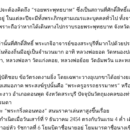
วไปจะต้องคิดถึง “รอยพระพุทธบาท” ซึ่งเป็นสถานที่ศักดิ์สิทธ
่ ในแต่ละปีจะมีทั้งพระภิกษุสามเณรและบุคคลทั่วไป ทั
พราะถือว่าหากได้เดินทางไปกราบรอยพระพุทธบาท จังหวัดสร
ท่านั้นที่ศักดิ์สิทธิ์ พระเกจิอาจารย์ของสระบุรีที่มากไปด้ว
ละในท้องถิ่นมีอยู่เป็นจำนวนมาก อาทิ หลวงพ่อยอด วัดหนอง
ตะเภา, หลวงพ่อลา วัดแก่งคอย, หลวงพ่อย้อย วัดอัมพวัน และ
©2020 by kampeenews. Proudly created with Wix.com
ฏิบัติชอบ ข้อวัตรงดงามยิ่ง โดยเฉพาะวางอุเบกขาได้อย่างย
างเสมอภาค พระสงฆ์รูปนั้นคือ “พระครูอรรถธรรมาทร” หรือ 
าว อำเภอดอนพุด จังหวัดสระบุรี ปัจจุบันวัตถุมงคลของท่า
รรมดา
 “พระกริ่งดอนทอง” สนนราคาเล่นหาสูงขึ้นเรื่อย
เนิดเมื่อวันเสาร์ที่ 9 ธันวาคม 2454 ตรงกับวันแรม 4 ค่ำ เ
ยู่หัว รัชกาลที่ 6 โยมบิดาชื่อนายอยู่ โยมมารดาชื่อนางเขี