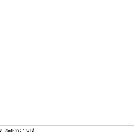
ขุนแผน khun paen
พระเก่าใหม่ยอดนิยม
ร้านพระเอกคัมภีร์
พระกริ
.ค. 2568
ยาว 1 นาที