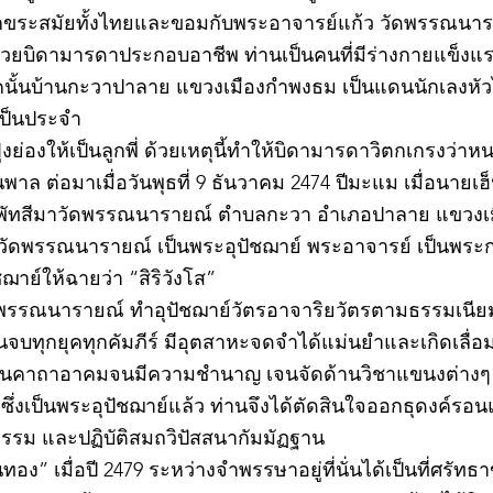
อักขระสมัยทั้งไทยและขอมกับพระอาจารย์แก้ว วัดพรรณนาราย
ช่วยบิดามารดาประกอบอาชีพ ท่านเป็นคนที่มีร่างกายแข็ง
นั้นบ้านกะวาปาลาย แขวงเมืองกำพงธม เป็นแดนนักเลงหัวไม้
เป็นประจำ
ย่องให้เป็นลูกพี่ ด้วยเหตุนี้ทำให้บิดามารดาวิตกเกรงว่
าล ต่อมาเมื่อวันพุธที่ 9 ธันวาคม 2474 ปีมะแม เมื่อนายเฮ็
พัทสีมาวัดพรรณนารายณ์ ตำบลกะวา อำเภอปาลาย แขวงเม
ว วัดพรรณนารายณ์ เป็นพระอุปัชฌาย์ พระอาจารย์ เป็นพระ
าย์ให้ฉายว่า “สิริวังโส”
วัดพรรณนารายณ์ ทำอุปัชฌาย์วัตรอาจาริยวัตรตามธรรมเนี
จบทุกยุคทุกคัมภีร์ มีอุตสาหะจดจำได้แม่นยำและเกิดเลื่
นด้านคาถาอาคมจนมีความชำนาญ เจนจัดด้านวิชาแขนงต่างๆ 
่งเป็นพระอุปัชฌาย์แล้ว ท่านจึงได้ตัดสินใจออกธุดงค์รอ
รรม และปฏิบัติสมถวิปัสสนากัมมัฏฐาน
ทอง” เมื่อปี 2479 ระหว่างจำพรรษาอยู่ที่นั่นได้เป็นที่ศร