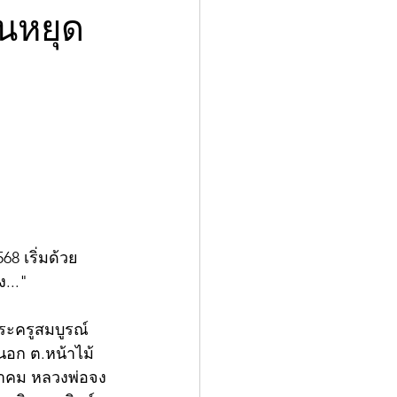
นหยุด
8 เริ่มด้วย
..."
.พระครูสมบูรณ์
นอก ต.หน้าไม้ 
าคม หลวงพ่อจง 