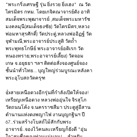
"พระกริ่งเศรษฐี รุ่น ยิ่งรวย ยิ่งเฮง"  ณ วัด
ไตรมิตร กทม. โดยเกจิคณาจารย์ดัง อาทิ 
สมเด็จพระพุฒาจารย์ ,สมเด็จพระมหารัช
มงคลมุนี(สมเด็จธงชัย) วัดไตรมิตร,หลวง
พ่อมหาสุรศักดิ์) วัดประดู่,หลวงพ่ออิฏฐ์ วัด
จุฬามณี,พระอาจารย์ประสูติ วัดถ้ำ
พระพุทธโกษีย์ พระอาจารย์อดิเรก วัด
หนองทราย,พระอาจารย์เลี้ยง) วัดจอม
เกษ จ.อยุธยา ฯลฯ ติดต่อสั่งจองศูนย์จอง
ชั้นนำทั่วไทย... บุญใหญ่ร่วมบูรณะหลังคา
พระอุโบสถวัดครุฑ
👍สายเหนือดวงอีกรุ่นที่กำลังเปิดให้จอง!
เหรียญเหนือดวง หลวงพ่ออุ่นใจ จิรสุโภ 
วัดถนนโค้ง จ.นครราชสีมา ประตูสู่อีสาน 
ตำนานแห่งดงพญาไฟ งานบุญกฐินฯ ปี 
67..ร่วมสร้างโบสถ์ไม้สักกับพระ
อาจารย์..จองไว้คนละเหรียญก็ยังดี "อุ่น
ใจ"สมชื่อของท่านแน่นอน! ...สำหรับ