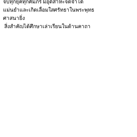
จบทุกยุคทุกคัมภีร์ มีอุตสาหะจดจำได้
แม่นยำและเกิดเลื่อมใสศรัทธาในพระพุทธ
ศาสนายิ่ง
สิ่งสำคัญได้ศึกษาเล่าเรียนในด้านคาถา
อาคมจนมีความชำนาญ เจนจัดด้านวิชา
แขนงต่างๆ ซึ่งได้รับการถ่ายทอดมาจาก
หลวงพ่อแก้ว วัดพรรณนารายณ์ ซึ่งเป็น
พระอุปัชฌาย์แล้ว ท่านจึงได้ตัดสินใจออก
ธุดงค์รอนแรมมาตามป่าและภูเขาเพื่อ
แสวงหาที่สงบวิเวกบำเพ็ญสมณธรรม และ
ปฏิบัติสมถวิปัสสนากัมมัฏฐาน
ต่อมาได้อยู่จำพรรษาที่ “วัดดอนทอง”
เมื่อปี 2479 ระหว่างจำพรรษาอยู่ที่นั่นได้
เป็นที่ศรัทธาของชาวบ้านดอนทองมาก
ด้วยมีศีลาจารวัตรงดงาม ครั้นเมื่อ หลวง
พ่อแพ เจ้าอาวาสวัดดอนทอง มรณภาพลง
ชาวบ้านได้นิมนต์หลวงพ่อเฮ็น ดำรง