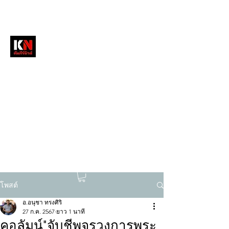
หนังสือพิมพ์คัมภีร์นิวส์
สื่อลึกวงการสงฆ์ เจาะตรงพระเครื่องดัง
tukompee07@gmail.com
0614034151
โพสต์
อ.อนุชา ทรงศิริ
27 ก.ค. 2567
ยาว 1 นาที
คอลัมน์"จับชีพจรวงการพระ