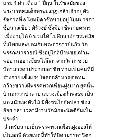
แรม 4 ค่ำ เดือน 1 ปีกุน ในรัชสมัยของ
พระบาทสมเด็จพระมงกุฎเกล้าเจ้าอยู่หัว
รัชกาลที่ 6 โยมบิดาชื่อนายอยู่ โยมมารดา
ชื่อนางเขียว ศิริวงษ์ ซึ่งมีอาชีพเกษตรกร
เมื่ออายุได้ 8 ขวบได้ ไปศึกษาอักขระสมัย
ทั้งไทยและขอมกับพระอาจารย์แก้ว วัด
พรรณนารายณ์ ซึ่งอยู่ไกล้บ้านของท่าน
พออ่านออกเขียนได้ก็ลาจากวัดมาช่วย
บิดามารดาประกอบอาชีพ ท่านเป็นคนที่มี
ร่างกายแข็งแรง ใจคอกล้าหาญอดทน
กว้างขวางมีพรรคพวกเพื่อนฝูงมาก ยุคนั้น
บ้านกะวาปาลาย แขวงเมืองกำพงธม เป็น
แดนนักเลงหัวไม้ มีทั้งชนไก่กัดปลา ข้อง
อ้อย ฯลฯ เวลามีงานวัดมักจะนัดตีกันเป็น
ประจำ
สำหรับนายเฮ็นพรรคพวกเพื่อนฝูงย่องให้
เป็นลูกพี่ ด้วยเหตุนี้ทำให้บิดามารดาวิตก