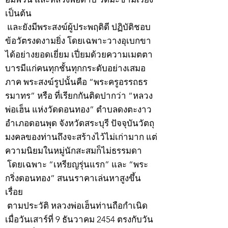
เป็นต้น
และยังมีพระสงฆ์ผู้ประพฤติดี ปฏิบัติชอบ
ข้อวัตรงดงามยิ่ง โดยเฉพาะวางอุเบกขา
ได้อย่างยอดเยี่ยม เปี่ยมด้วยความเมตตา
บารมีแก่คนทุกชั้นทุกกระดับอย่างเสมอ
ภาค พระสงฆ์รูปนั้นคือ “พระครูอรรถธร
รมาทร” หรือ ที่เรียกกันติดปากว่า “หลวง
พ่อเฮ็น แห่งวัดดอนทอง” ตำบลดงตะงาว
อำเภอดอนพุด จังหวัดสระบุรี ปัจจุบันวัตถุ
มงคลของท่านถึงจะสร้างไว้ไม่เก่ามาก แต่
ความนิยมในหมู่นักสะสมก็ไม่ธรรมดา
โดยเฉพาะ “เหรียญรุ่นแรก” และ “พระ
กริ่งดอนทอง” สนนราคาเล่นหาสูงขึ้น
เรื่อย
ตามประวัติ หลวงพ่อเฮ็นท่านถือกำเนิด
เมื่อวันเสาร์ที่ 9 ธันวาคม 2454 ตรงกับวัน