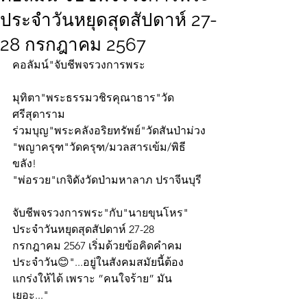
ประจำวันหยุดสุดสัปดาห์ 27-
28 กรกฎาคม 2567
คอลัมน์"จับชีพจรวงการพระ
มุทิตา"พระธรรมวชิรคุณาธาร"วัด
ศรีสุดาราม
ร่วมบุญ"พระคลังอริยทรัพย์"วัดสันป่าม่วง
"พญาครุฑ"วัดครุฑ/มวลสารเข้ม/พิธี
ขลัง!
"พ่อรวย"เกจิดังวัดป่ามหาลาภ ปราจีนบุรี
จับชีพจรวงการพระ"กับ"นายขุนโหร" 
ประจำวันหยุดสุดสัปดาห์ 27-28  
กรกฎาคม 2567 เริ่มด้วยข้อคิดคำคม
ประจำวัน😊"...อยู่ในสังคมสมัยนี้ต้อง
แกร่งให้ได้ เพราะ ”คนใจร้าย” มัน
เยอะ..."