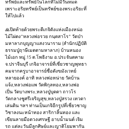
ทรัพย์และทรัพย์ในโลกที่ไม่มีวันหมด 
เพราะอริยทรัพย์เป็นทรัพย์ของพระอริยะที่
ให้ไปแล้ว
🙏ปิดท้ายด้วยพระดีเกจิดังแห่งเมืองหน่อ
ไม้ไผ่ตง"หลวงพ่อรวย กนฺตสาโร" วัดป่า
มหาลาภบุญญาแสงวนาราม (สำนักปฏิบัติ
ธรรมปู่ฤาษีเมตตามหาลาภ) บ้านหนอง
ไม้เอก หมู่.15 ต.โพธิงาม อ.ประจันตคาม 
จ.ปราจีนบุรี เกจิอาจารย์ที่เชี่ยวชาญพุทธา
คมจากครูบาอาจารย์ชื่อดังขมังเวทย์
หลายองค์ อาทิ หลวงพ่อหน่าย วัดบ้าน
แจ้ง,หลวงพ่อแพ วัดพิกุลทอง,หลวงพ่อ
เปิ่น วัดบางพระ,หลวงปู่บุดดา ถาวโร 
วัดกลางชูศรีเจริญสุข,หลวงปู่สรวง เทวดา
เล่นดิน ฯลฯ ท่านเป็นเกจิอีกรูปที่เชี่ยวชาญ
วิชาลงนะหน้าทอง สาริกาลิ้นทอง และ
เขียนลายมือดวงเศรษฐี อาบน้ำมนต์ เจิม
รถ แต่ละวันมีลูกศิษย์และญาติโยมพากัน