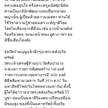
หลวงพ่ออุ่นใจ หรือพระครูมนัสศุภนิมิต  
ท่านเป็นเกจินักพัฒนาแห่งเทือกเขาดง
พญาเย็น ผู้เปี่ยมด้วยความเมตตา ท่านได้
ใช้วิชาความรู้ช่วยสงเคราะห์ญาติโยม
โดยไม่เลือกยากดีมีจน เช่น อาบน้ำมนต์เส
ริมสริมงคล, ลงนะหน้าทอง,ดูดวง ฯลฯ จน
มีชื่อเสียงโด่งดัง
👍เปิดร่วมบุญแล้วอีกรุ่น!พระคลังอริย
ทรัพย์
(พระเจ้าเศรษฐีล้านนา) วัดสันป่าม่วง 
จ.พะเยา รายการพิเศษสร้าง 168 องค์
รายการแจกทานมหาบารมี 3636 องค์
พิธีพลีมหามวลสาร วันที่ 24 ก.ค.67 วัน
มหาสิทธิโชค(วันโชคหลวงมหาวัน) ทั้งนี้ 
ผู้ใดได้อาราธนาพระคลังอริยะทรัพย์ ไว้
บูชา ย่อมเป็นมหาสิริมงคล เปรียบเสมือน
มีของสูง ของที่เป็นมหาทรัพย์ ทั้งอริย