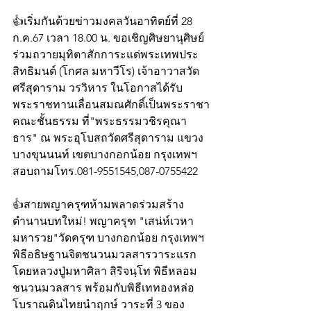
👍เริ่มกันด้วยข่าวมงคลวันอาทิตย์ที่ 28 
ก.ค.67 เวลา 18.00 น. ขอเชิญศิษยานุศิษย์
ร่วมถวายมุทิตาสักการะแด่พระเทพประ
สิทธิมนต์ (โกศล มหาวีโร) เจ้าอาวาสวัด
ศรีสุดาราม วรวิหาร ในโอกาสได้รับ
พระราชทานเลื่อนสมณศักดิ์เป็นพระราชา
คณะชั้นธรรม ที่"พระธรรมวชิรคุณา
ธาร" ณ พระอุโบสถวัดศรีสุดาราม แขวง
บางขุนนนท์ เขตบางกอกน้อย กรุงเทพฯ 
สอบถามโทร.081-9551545,087-0755422
👍สายพญาครุฑห้ามพลาดร่วมสร้าง
ตำนานบทใหม่! พญาครุฑ "เสน่ห์เวหา 
มหารวย"วัดครุฑ บางกอกน้อย กรุงเทพฯ  
พิธีอธิษฐานจิตชนวนมวลสารวาระแรก  
โดยหลวงปู่มหาศิลา สิริจนฺโท พิธีหลอม
ชนวนมวลสาร พร้อมกับพิธีเททองหล่อ
โบราณดินไทยนำฤกษ์ วาระที่ 3 ของ 