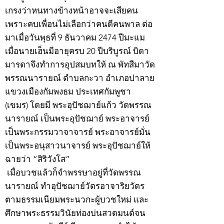
เกรงว่าหนทางข้างหน้าอาจจะเสียคน
เพราะคบเพื่อนไม่เลือกว่าคนดีคนพาล ต่อ
มาเมื่อวันพุธที่ 9 ธันวาคม 2474 ปีมะแม
เมื่อนายเฮ็นมีอายุครบ 20 ปีบริบูรณ์ บิดา
มารดาจึงทำการอุปสมบทให้ ณ พัทสีมาวัด
พรรณนารายณ์ ตำบลกะวา อำเภอปาลาย
แขวงเมืองกัมพงธม ประเทศกัมพูชา
(เขมร) โดยมี พระอุปัชฌาย์แก้ว วัดพรรณ
นารายณ์ เป็นพระอุปัชฌาย์ พระอาจารย์
เป็นพระกรรมวาจาจารย์ พระอาจารย์มั่น
เป็นพระอนุสาวนาจารย์ พระอุปัชฌาย์ให้
ฉายว่า “สิริวังโส”
เมื่อบวชแล้วก็จำพรรษาอยู่ที่วัดพรรณ
นารายณ์ ทำอุปัชฌาย์วัตรอาจาริยวัตร
ตามธรรมเนียมพระนวกะผู้บวชใหม่ และ
ศึกษาพระธรรมวินัยท่องบ่นสวดมนต์จน