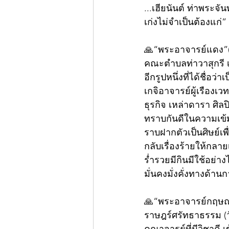
...เฮียนันต์ ท่าพระจั
เก่งไม่จำเป็นต้องแก่
🙏“พระอาจารย์แดง”(พ
คณะตำบลท่าวาสุกรี เ
อีกรูปหนึ่งที่ได้ชื่อ
เกจิอาจารย์ผู้เรืองเว
ธุรกิจ เหล่าดารา ศิ
ทราบกันดีในความเข้ม
ราบฝากตัวเป็นศิษย์เพ
กลับเรื่องร้ายให้กลา
ร่ำรวยมีกินมีใช้อย่า
มั่นคงมั่งคั่งทางด้า
🙏“พระอาจารย์กฤษณะ
ราษฎร์ศรัทธาธรรม (