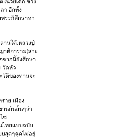
่ในวัยเด็ก ช่วง
า อีกทั้ง
นพระก็ศึกษาหา
ลานใต้,หลวงปู่
ะญาติการาม(สาย
กจากนี้ยังศึกษา
 วัดหัว
ระวัติของท่านจะ
ทราย เมือง
านกันสั้นๆว่า 
ไซ 
ินไทยแบบฉบับ
สุดๆฉุดไม่อยู่ 