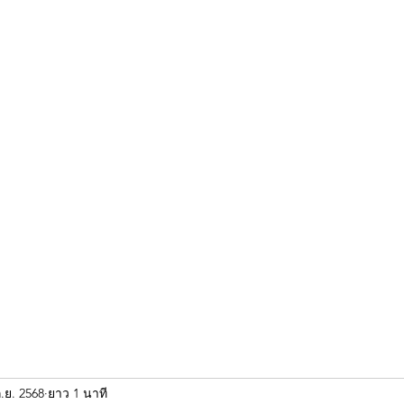
ขุนแผน khun paen
พระเก่าใหม่ยอดนิยม
ร้านพระเอกคัมภีร์
พระกริ
.ย. 2568
ยาว 1 นาที