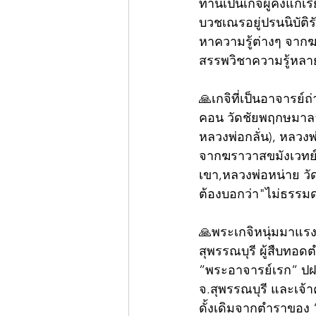
ท่านเป็นเกจิผู้คงแก
บวชเณรอยู่ปรนนิบัติร
หาความรู้ต่างๆ จาก
สรรพวิชาความรู้หล
🙏เกจิที่เป็นอาจารย์
คอน วัดชัยพฤกษมาลา
หลวงพ่อกลั่น), หลวงพ
จากฆราวาสขมังเวทย์ห
เขา,หลวงพ่อหน่าย วัด
ต้องบอกว่า"ไม่ธรรมด
🙏พระเกจิหนุ่มมาแร
สุพรรณบุรี ผู้สืบทอด
”พระอาจารย์เรก” ป
จ.สุพรรณบุรี และเจ
ดั้งเดิมจากตำราของ “