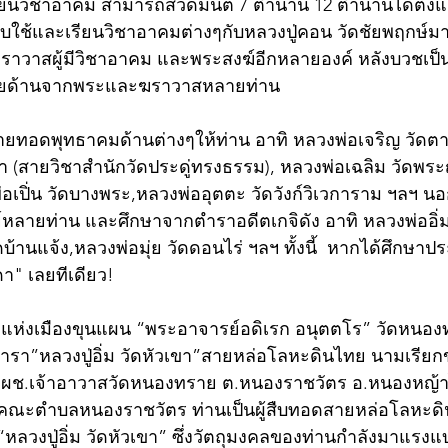
่เรียนวิชาอาคม สามารถสวดมนต์ 7 ตำนาน 12 ตำนานได้ตั้งแต
ับใช้และเรียนวิชาอาคมต่างๆกับหลวงปู่คอน วัดชัยพฤกษ์มาล
ฆราวาสผู้มีวิชาอาคม และพระสงฆ์อีกหลายองค์ หลังบวชเป็
ายด้านจากพระและฆราวาสหลายท่าน
ถ่ายทอดพุทธาคมด้านต่างๆให้ท่าน อาทิ หลวงพ่อเจริญ วัดตา
 (สายวิชาสำนักวัดประดู่ทรงธรรม), หลวงพ่อเฉลิม วัดพร
่อเปิ่น วัดบางพระ,หลวงพ่ออุตตะ วัดวังก์วิเวการาม ฯลฯ นอ
ลายท่าน และศึกษาจากตำราอดีตเกจิดัง อาทิ หลวงพ่ออิ่ม
บ้านแจ้ง,หลวงพ่อมุ่ย วัดดอนไร่ ฯลฯ ทั้งนี้  หากได้ศึกษาป
า" เลยทีเดียว!
งแห่งเมืองขุนแผน “พระอาจารย์อดิเรก อนุตตโร” วัดหนอง
ตำรา”หลวงปู่อิ่ม วัดหัวเขา”สายหล่อโลหะดินไทย นามเรียกข
ฝผช.เจ้าอาวาสวัดหนองทราย ต.หนองราชวัตร อ.หนองหญ้า
้าคณะตำบลหนองราชวัตร ท่านเป็นผู้สืบทอดสายหล่อโลหะด
หลวงปู่อิ่ม วัดหัวเขา” ซึ่งวัตถุมงคลของท่านกำลังมาแรงแบบ