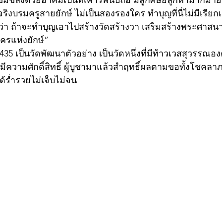
เข้มขลังด้วยอาคมเป็นที่เคารพนับถือ มีลูกศิษย์ลูกหามากมา
งบรมครูสายยักษ์ ไม่เป็นสองรองใคร ทำบุญที่นี่ไม่มีเรียก
่า ถ้าจะทำบุญเอาไปสร้างวัดสร้างวา เสริมสร้างพระศาสนาให
นครแห่งยักษ์” 
2435 เป็นวัดพัฒนาตัวอย่าง เป็นวัดหนึ่งที่มีท้าวเวสสุวรรณอ
มีความศักดิ์สิทธิ์ ผู้บูชามาแล้วสำฤทธิ์ผลตามขอทั้งโชคลา
้ร่ำรวยไม่เจ็บไม่จน