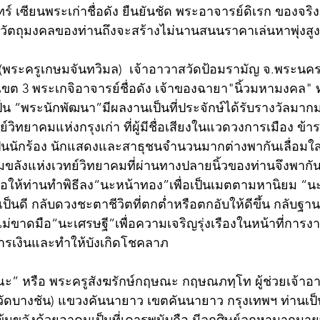
นทร์ เซียนพระเก่าชื่อดัง ยืนยันชัด พระอาจารย์ดิเรก ของจริง
” วัตถุมงคลของท่านถึงจะสร้างไม่นานสนนราคาเล่นหาพุ่งสูง.
ระครูเกษมจันทวิมล)  เจ้าอาวาสวัดป้อมรามัญ จ.พระนครศ
ขต 3 พระเกจิอาจารย์ชื่อดัง เจ้าของฉายา"นิ้วมหามงคล" 
ว่าเป็น “พระนักพัฒนา”มีผลงานเป็นที่ประจักษ์ได้รับรางวัลมากมา
ทย์วิทยาคมแห่งกรุงเก่า ที่ผู้มีชื่อเสียงในแวดวงการเมือง ข้
ลปินนักร้อง นักแสดงและสาธุชนจำนวนมากต่างพากันเลื่อม
ขลังแห่งเวทย์วิทยาคมที่ผ่านทางปลายนิ้วของท่านจึงพากั
ื่อให้ท่านทำพิธีลง“นะหน้าทอง”เพื่อเป็นเมตตามหานิยม “นะ
ยเป็นดี กลับดวงชะตาชีวิตที่ตกต่ำหรือตกอับให้ดีขึ้น กลับฐา
งไม่ขาดมือ“นะเศรษฐี”เพื่อความเจริญรุ่งเรืองในหน้าที่การ
นการเงินและทำให้บังเกิดโชคลาภ
” หรือ พระครูสังฆรักษ์กฤษณะ กฤษณภทฺโท ผู้ช่วยเจ้าอ
วัดบางชัน) แขวงคันนายาว เขตคันนายาว กรุงเทพฯ ท่านเป็