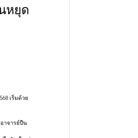
นหยุด
8 เริ่มด้วย
ะอาจารย์ปืน 