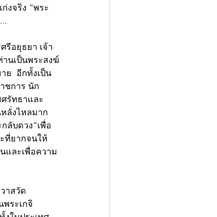
เก่งจริง “พระ
..
รีอยุธยา เจ้า
ท่านเป็นพระสงฆ์
ย  อีกทั้งเป็น
าราชการ นัก
ใสศรัทธาและ
นหลั่งไหลมาก
กลับดวง”เพื่อ
นะที่ยากจนให้
งานและเพื่อความ
าวาสวัด
นพระเกจิ