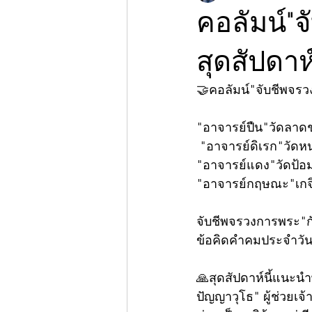
คอลัมน์"
สุดสัปดา
🤝คอลัมน์"จับชีพจร
"อาจารย์ปืน"วัดลาดช
 "อาจารย์ดิเรก"วัดห
"อาจารย์แดง"วัดป้อม
"อาจารย์กฤษณะ"เกจิ
จับชีพจรวงการพระ"กั
ข้อคิดคำคมประจำวัน😊"
🙏สุดสัปดาห์นี้แนะนำ
ปัญญาวุโธ" ผู้ช่วยเ