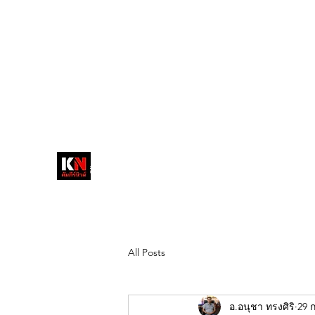
tukompee07@gmail.com
0614034151
หน้าหลัก
พระ
หนังสือพิมพ์คัมภีร์นิ
วส์
สื่อลึกวงการสงฆ์ เจาะตรงพระเครื่อง
ดัง
All Posts
อ.อนุชา ทรงศิริ
29 ก