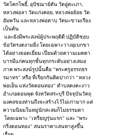
วัดโคกโพธิ์, อุปัชฌาย์ตัน วัดอู่ตะเภา,
หลวงพ่อลา วัดแก่งคอย, หลวงพ่อย้อย วัด
อัมพวัน และหลวงพ่อตาบ วัดมะขามเรียง
เป็นต้น
และยังมีพระสงฆ์ผู้ประพฤติดี ปฏิบัติชอบ
ข้อวัตรงดงามยิ่ง โดยเฉพาะวางอุเบกขา
ได้อย่างยอดเยี่ยม เปี่ยมด้วยความเมตตา
บารมีแก่คนทุกชั้นทุกกระดับอย่างเสมอ
ภาค พระสงฆ์รูปนั้นคือ “พระครูอรรถธร
รมาทร” หรือ ที่เรียกกันติดปากว่า “หลวง
พ่อเฮ็น แห่งวัดดอนทอง” ตำบลดงตะงาว
อำเภอดอนพุด จังหวัดสระบุรี ปัจจุบันวัตถุ
มงคลของท่านถึงจะสร้างไว้ไม่เก่ามาก แต่
ความนิยมในหมู่นักสะสมก็ไม่ธรรมดา
โดยเฉพาะ “เหรียญรุ่นแรก” และ “พระ
กริ่งดอนทอง” สนนราคาเล่นหาสูงขึ้น
เรื่อย