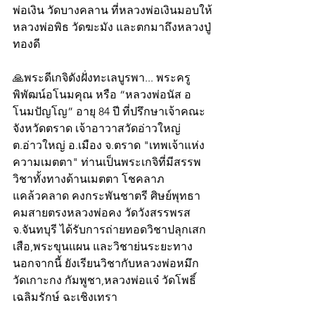
พ่อเงิน วัดบางคลาน ที่หลวงพ่อเงินมอบให้
หลวงพ่อพิธ วัดฆะมัง และตกมาถึงหลวงปู่
ทองดี
🙏พระดีเกจิดังฝั่งทะเลบูรพา... พระครู
พิพัฒน์อโนมคุณ หรือ “หลวงพ่อนัส อ
โนมปัญโญ” อายุ 84 ปี ที่ปรึกษาเจ้าคณะ
จังหวัดตราด เจ้าอาวาสวัดอ่าวใหญ่  
ต.อ่าวใหญ่ อ.เมือง จ.ตราด "เทพเจ้าแห่ง
ความเมตตา" ท่านเป็นพระเกจิที่มีสรรพ
วิชาทั้งทางด้านเมตตา โชคลาภ  
แคล้วคลาด คงกระพันชาตรี ศิษย์พุทธา
คมสายตรงหลวงพ่อคง วัดวังสรรพรส 
จ.จันทบุรี ได้รับการถ่ายทอดวิชาปลุกเสก
เสือ,พระขุนแผน และวิชาย่นระยะทาง 
นอกจากนี้ ยังเรียนวิชากับหลวงพ่อหมึก 
วัดเกาะกง กัมพูชา,หลวงพ่อแจ๋ วัดโพธิ์
เฉลิมรักษ์ ฉะเชิงเทรา