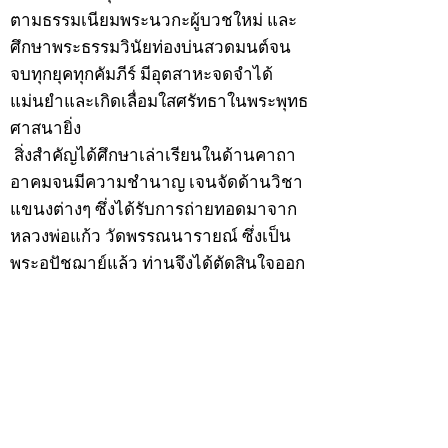
ตามธรรมเนียมพระนวกะผู้บวชใหม่ และ
ศึกษาพระธรรมวินัยท่องบ่นสวดมนต์จน
จบทุกยุคทุกคัมภีร์ มีอุตสาหะจดจำได้
แม่นยำและเกิดเลื่อมใสศรัทธาในพระพุทธ
ศาสนายิ่ง
สิ่งสำคัญได้ศึกษาเล่าเรียนในด้านคาถา
อาคมจนมีความชำนาญ เจนจัดด้านวิชา
แขนงต่างๆ ซึ่งได้รับการถ่ายทอดมาจาก
หลวงพ่อแก้ว วัดพรรณนารายณ์ ซึ่งเป็น
พระอุปัชฌาย์แล้ว ท่านจึงได้ตัดสินใจออก
ธุดงค์รอนแรมมาตามป่าและภูเขาเพื่อ
แสวงหาที่สงบวิเวกบำเพ็ญสมณธรรม และ
ปฏิบัติสมถวิปัสสนากัมมัฏฐาน
ต่อมาได้อยู่จำพรรษาที่ “วัดดอนทอง”
เมื่อปี 2479 ระหว่างจำพรรษาอยู่ที่นั่นได้
เป็นที่ศรัทธาของชาวบ้านดอนทองมาก