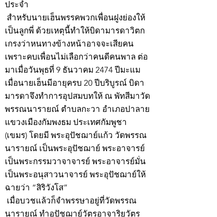
ประจำ
สำหรับนายเฮ็นพรรคพวกเพื่อนฝูงย่องให้
เป็นลูกพี่ ด้วยเหตุนี้ทำให้บิดามารดาวิตก
เกรงว่าหนทางข้างหน้าอาจจะเสียคน
เพราะคบเพื่อนไม่เลือกว่าคนดีคนพาล ต่อ
มาเมื่อวันพุธที่ 9 ธันวาคม 2474 ปีมะแม
เมื่อนายเฮ็นมีอายุครบ 20 ปีบริบูรณ์ บิดา
มารดาจึงทำการอุปสมบทให้ ณ พัทสีมาวัด
พรรณนารายณ์ ตำบลกะวา อำเภอปาลาย
แขวงเมืองกัมพงธม ประเทศกัมพูชา
(เขมร) โดยมี พระอุปัชฌาย์แก้ว วัดพรรณ
นารายณ์ เป็นพระอุปัชฌาย์ พระอาจารย์
เป็นพระกรรมวาจาจารย์ พระอาจารย์มั่น
เป็นพระอนุสาวนาจารย์ พระอุปัชฌาย์ให้
ฉายว่า “สิริวังโส”
เมื่อบวชแล้วก็จำพรรษาอยู่ที่วัดพรรณ
นารายณ์ ทำอุปัชฌาย์วัตรอาจาริยวัตร