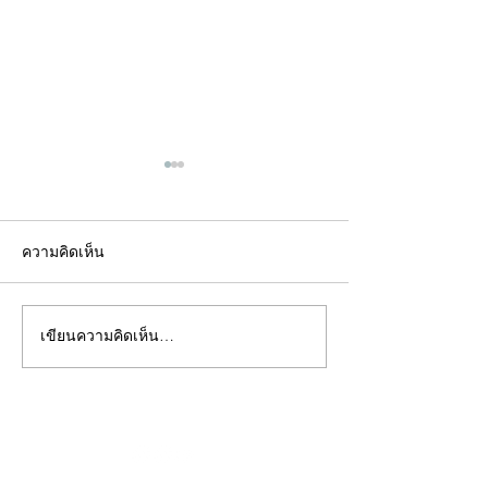
ความคิดเห็น
เขียนความคิดเห็น…
คอลัมน์"จับชีพจรวงการ
คอลัมน์"จับชีพจ
พระ"ประจำพุธที่ 29
พระ"ประจำอังคาร
กรกฎาคม 2569
กรกฎาคม 2569
©2020 by kampeenews. Proudly created with Wix.com