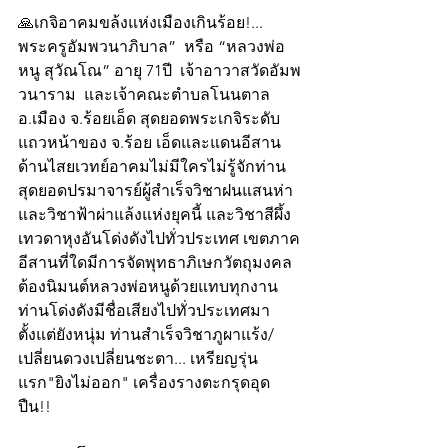
🙏เกจิอาคมขล้งแห่งเมืองเกินร้อย!... 
พระครูอัมพวนาภิบาล”  หรือ “หลวงพ่อ
หนู สุวัณโณ” อายุ 71ปี  เจ้าอาวาสวัดอัมพ
วนาราม  และเจ้าคณะตำบลโนนตาล 
อ.เมือง จ.ร้อยเอ็ด สุดยอดพระเกจิระดับ
แถวหน้าของ จ.ร้อย เอ็ดและแดนอีสาน 
ด้านไสยเวทย์อาคมไม่มีใครไม่รู้จักท่าน 
สุดยอดปรมาจารย์ผู้สำเร็จวิชาฝนแสนห่า
และวิชาฟ้าผ่าแล้งแห่งยุคนี้ และวิชาสีผึ้ง
เทวดาหุงอันโด่งดังไปทั่วประเทศ เขตภาค
อีสานที่ใดมีการจัดพุทธาภิเษกวัตถุมงคล
ต้องนิมนต์หลวงพ่อหนูด้วยแทบทุกงาน
ท่านโด่งดังมีชื่อเสียงไปทั่วประเทศมา
ตั้งแต่ยังหนุ่ม ท่านสำเร็จวิชาภูผาแร้ง/
เปลี่ยนดวงเปลี่ยนชะตา... เหรียญรุ่น
แรก"ยิงไม่ออก" เครื่องรางตะกรุดอุด
ปืน!!