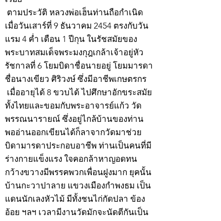
ตามประวัติ หลวงพ่อเฮ็นท่านถือกำเนิด
เมื่อวันเสาร์ที่ 9 ธันวาคม 2454 ตรงกับวัน
แรม 4 ค่ำ เดือน 1 ปีกุน ในรัชสมัยของ
พระบาทสมเด็จพระมงกุฎเกล้าเจ้าอยู่หัว
รัชกาลที่ 6 โยมบิดาชื่อนายอยู่ โยมมารดา
ชื่อนางเขียว ศิริวงษ์ ซึ่งมีอาชีพเกษตรกร
เมื่ออายุได้ 8 ขวบได้ ไปศึกษาอักขระสมัย
ทั้งไทยและขอมกับพระอาจารย์แก้ว วัด
พรรณนารายณ์ ซึ่งอยู่ไกล้บ้านของท่าน
พออ่านออกเขียนได้ก็ลาจากวัดมาช่วย
บิดามารดาประกอบอาชีพ ท่านเป็นคนที่มี
ร่างกายแข็งแรง ใจคอกล้าหาญอดทน
กว้างขวางมีพรรคพวกเพื่อนฝูงมาก ยุคนั้น
บ้านกะวาปาลาย แขวงเมืองกำพงธม เป็น
แดนนักเลงหัวไม้ มีทั้งชนไก่กัดปลา ข้อง
อ้อย ฯลฯ เวลามีงานวัดมักจะนัดตีกันเป็น