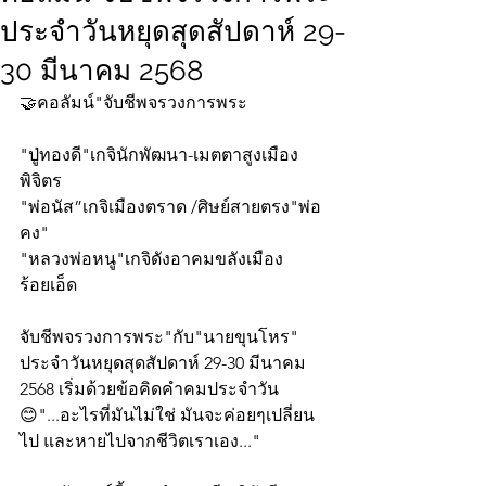
ประจำวันหยุดสุดสัปดาห์ 29-
30 มีนาคม 2568
🤝คอลัมน์"จับชีพจรวงการพระ
"ปู่ทองดี"เกจินักพัฒนา-เมตตาสูงเมือง
พิจิตร
"พ่อนัส”เกจิเมืองตราด /ศิษย์สายตรง"พ่อ
คง"
"หลวงพ่อหนู"เกจิดังอาคมขลังเมือง
ร้อยเอ็ด
จับชีพจรวงการพระ"กับ"นายขุนโหร" 
ประจำวันหยุดสุดสัปดาห์ 29-30 มีนาคม 
2568 เริ่มด้วยข้อคิดคำคมประจำวัน
😊"...อะไรที่มันไม่ใช่ มันจะค่อยๆเปลี่ยน
ไป และหายไปจากชีวิตเราเอง..."