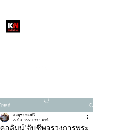
หนังสือพิมพ์คัมภีร์นิวส์
สื่อลึกวงการสงฆ์ เจาะตรงพระเครื่องดัง
tukompee07@gmail.com
0614034151
โพสต์
อ.อนุชา ทรงศิริ
29 มี.ค. 2568
ยาว 1 นาที
คอลัมน์"จับชีพจรวงการพระ