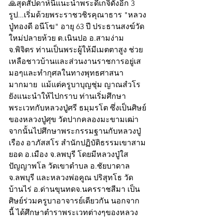
🙏สุดสัปดาห์นี้แนะนำพระดีเกจิดังอีก 3 
รูป...เริ่มด้วยพระราชวชิรคุณาธาร "หลวง
ปู่ทองดี อนีโฆ" อายุ 63 ปี ประธานสงฆ์วัด
ใหม่ปลายห้วย ต.เนินปอ อ.สามง่าม 
จ.พิจิตร ท่านเป็นพระผู้ให้มีเมตตาสูง ช่วย
เหลือชาวบ้านและส่วนงานราชการอยู่เส
มอๆและทำกุศลในทางพุทธศาสนา
มากมาย  แม้แต่ครูบาบุญชุ่ม ญาณสํวโร 
ยังแนะนำให้ไปกราบ ท่านเริ่มศึกษา
พระเวทกับหลวงปู่ศรี ธมฺมรโต ซึ่งเป็นศิษย์
ของหลวงปู่ศุข วัดปากคลองมะขามเฒ่า 
จากนั้นไปศึกษาพระกรรมฐานกับหลวงปู่
เรือง อาภัสสโร สำนักปฏิบัติธรรมเขาสาม
ยอด อ.เมือง จ.ลพบุรี โดยมีหลวงปู่ใส 
ปัญญาพโล วัดเขาตำบล อ.ชัยบาดาล 
จ.ลพบุรี และหลวงพ่อคูณ ปริสุทโธ วัด
บ้านไร่ อ.ด่านขุนทดจ.นครราชสีมา เป็น
ศิษย์ร่วมครูบาอาจารย์เดียวกัน นอกจาก
นี้ ได้ศึกษาตำราพระเวทต่างๆของหลวง