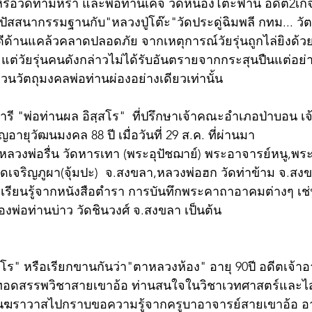
หรือวัดท่ามิหรำ และพ่อท่านเค็จ วัดหนองโต๊ะฟาน อดีต2เกจ
ิปัสสนากรรมฐานกับ"หลวงปู่โต๊ะ"วัดประดู่ฉิมพลี กทม... ว
ีด้านแคล้วคลาดปลอดภัย จากเหตุการณ์วัยรุ่นถูกไล่ยิงด้ว
56 แต่วัยรุ่นคนดังกล่าวไม่ได้รับอันตรายจากกระสุนปืนแต่อย
วนวัตถุมงคลพ่อท่านผ่องอย่างเดียวเท่านั้น
ี "พ่อท่านผล อิสฺสโร"  ที่ปรึกษาเจ้าคณะอำเภอป่าบอน เจ้
ญอายุวัฒนมงคล 88 ปี เมื่อวันที่ 29 ส.ค. ที่ผ่านมา
ลวงพ่อรื่น วัดหารเทา (พระอุปัชฌาย์) พระอาจารย์หนู,พระอ
วัดเจริญภูผา(จุ้มปะ)  จ.สงขลา,หลวงพ่อฮก วัดท่าข้าม จ.สง
ั้งเรียนรู้จากหนังสือตำรา การบันทึกพระคาถาอาคมต่างๆ เ
พ่อท่านบ่าว วัดชินวงศ์ จ.สงขลา เป็นต้น
โร" หรือเรียกขานกันว่า"ตาหลวงห้อง" อายุ 90ปี อดีตเจ้าอ
้สืบทอดสรรพวิชาสายเขาอ้อ ท่านสนใจในวิชาเวทศาสตร์และ
ยเป็นฆราวาสไปกราบขอความรู้จากครูบาอาจารย์สายเขาอ้อ อา