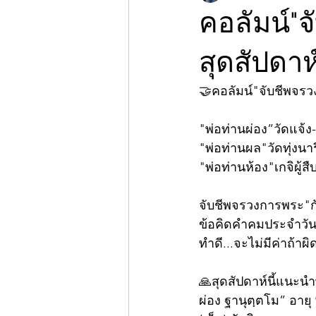
คอลัมน์"
สุดสัปดา
🤝คอลัมน์"จับชีพจร
"พ่อท่านผ่อง”วัดแจ้ง-เ
"พ่อท่านผล"วัดทุ่งนาร
"พ่อท่านห้อง"เกจิผู้
จับชีพจรวงการพระ"กั
ข้อคิดคำคมประจำวัน😊"
ทำดี...จะไม่มีค่าถ้าผ
🙏สุดสัปดาห์นี้แนะนำพ
ผ่อง ฐานุตฺตโม” อายุ 