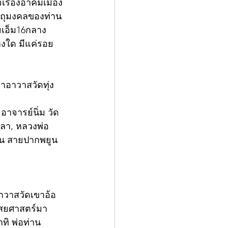
ิเรืองอาคมเมือง
ัตถุมงคลของท่าน 
ยเอ็ม16กลาง
่างใด มีแค่รอย
าอาวาสวัดทุ่ง
าจารย์นิ่ม วัด
ขลา, หลวงพ่อ
ช่น สายปากพยูน 
าวาสวัดเขาอ้อ 
ไสยศาสตร์มา
ทิ พ่อท่าน