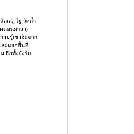
ีลเสฏโฐ วัดถ้ำ
วัดดอนศาลา) 
ความรู้เขาอ้อจาก
ละนอกพื้นที่
 อีกทั้งยังรับ