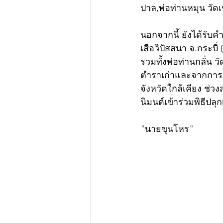
ปาล,พ่อท่านหมุน วั
นอกจากนี้ ยังได้รั
เสือวิปัสสนา จ.กระบี
รวมทั้งพ่อท่านกลั่น 
ตำราเก่าและจากการคลุ
จังหวัดใกล้เคียง ช่วง
นิมนต์เข้าร่วมพิธีปล
"นายขุนโหร"