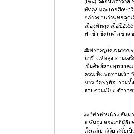
(เช็น) วัดอินทราวาส 
พัทลุง และเคยศึกษาว
กล่าวขานว่าพุทธคุณด
เมืองพัทลุง เมื่อปี25
ฟกช้ำ ซึ่งในตัวเขาแข
🙏พระครูสังวรธรรมจาร
นารี จ.พัทลุง ท่านเจริ
เป็นศิษย์สายพุทธาคมห
ควนเพ็ง,พ่อท่านเล็ก 
ขาว วัดพรุพ้อ  รวมท
สายควนเนียง ตำราของ
🙏"พ่อท่านห้อง ธัมมว
จ.พัทลุง พระเกจิผู
ตั้งแต่เยาว์วัย สมั