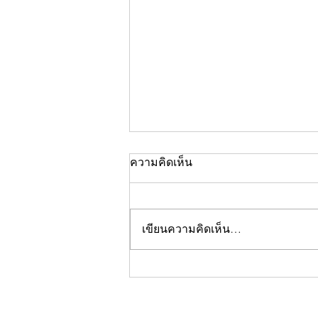
ความคิดเห็น
เขียนความคิดเห็น…
คอลัมน์"จับชีพจรวงการ
พระ"ประจำพฤหัสบดีที่ 30
กรกฎาคม 2569