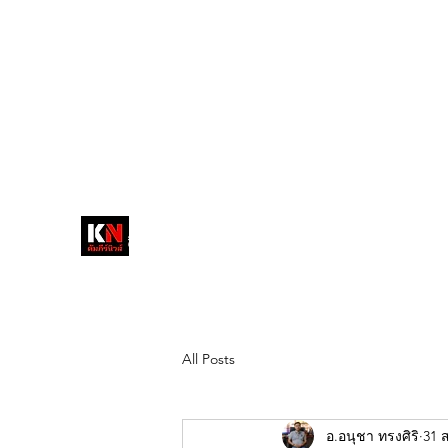
tukompee07@gmail.com
0614034151
หน้าหลัก
พระ
หนังสือพิมพ์คัมภีร์นิ
วส์
สื่อลึกวงการสงฆ์ เจาะตรงพระเครื่อง
ดัง
All Posts
อ.อนุชา ทรงศิริ
31 