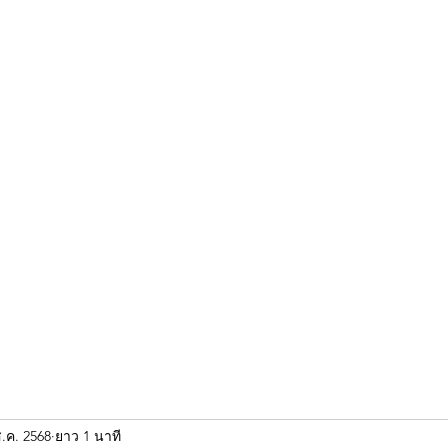
ขุนแผน khun paen
พระเก่าใหม่ยอดนิยม
ร้านพระเอกคัมภีร์
พระกริ
ส.ค. 2568
ยาว 1 นาที