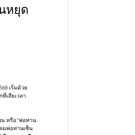
นหยุด
8 เริ่มด้วย
ที่เสียเวลา 
สภณ หรือ"พ่อท่าน
าคมพ่อท่านเซ็น 