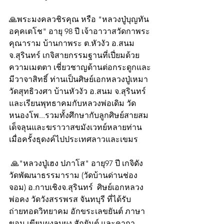
🙏พระมงคลวชิรคุณ หรือ "หลวงปู่บุญทัน 
อคฺคเตโช" อายุ 98 ปี เจ้าอาวาสวัดกาพระ
คุณาราม บ้านกาพระ ต.หัวงัว อ.สนม 
จ.สุรินทร์ เกจิสายกรรมฐานที่เปี่ยมด้วย
ความเมตตา เชี่ยวชาญด้านต่อกระดูกและ
มีวาจาสิทธิ์ ท่านเป็นศิษย์เอกหลวงปู่เหมา 
วัดสุทธิวงศา บ้านหัวงัว อ.สนม จ.สุรินทร์ 
และเรียนพุทธาคมกับหลวงพ่อเดิม วัด
หนองโพ...รวมทั้งศึกษากับลูกศิษย์สายสม
เด็จลุนและฆราวาสขมังเวทย์หลายท่าน
เมื่อครั้งธุดงค์ไปประเทศลาวและเขมร
 🙏"หลวงปู่เฮง ปภาโส" อายุ97 ปี เกจิดัง
วัดพัฒนาธรรมาราม (วัดบ้านด่านช่อง
จอม) อ.กาบเชิงจ.สุรินทร์  ศิษย์เอกหลวง
พ่อคง วัดวังสรรพรส จันทบุรี ที่ได้รับ
ถ่ายทอดวิทยาคม อักขระเลขยันต์ ภาษา
ขอม เขียนผงลบผง สักยันต์ และคาถา