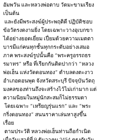
อัมพวัน และหลวงพ่อตาบ วัดมะขามเรียง
เป็นต้น
และยังมีพระสงฆ์ผู้ประพฤติดี ปฏิบัติชอบ
ข้อวัตรงดงามยิ่ง โดยเฉพาะวางอุเบกขา
ได้อย่างยอดเยี่ยม เปี่ยมด้วยความเมตตา
บารมีแก่คนทุกชั้นทุกกระดับอย่างเสมอ
ภาค พระสงฆ์รูปนั้นคือ “พระครูอรรถธร
รมาทร” หรือ ที่เรียกกันติดปากว่า “หลวง
พ่อเฮ็น แห่งวัดดอนทอง” ตำบลดงตะงาว
อำเภอดอนพุด จังหวัดสระบุรี ปัจจุบันวัตถุ
มงคลของท่านถึงจะสร้างไว้ไม่เก่ามาก แต่
ความนิยมในหมู่นักสะสมก็ไม่ธรรมดา
โดยเฉพาะ “เหรียญรุ่นแรก” และ “พระ
กริ่งดอนทอง” สนนราคาเล่นหาสูงขึ้น
เรื่อย
ตามประวัติ หลวงพ่อเฮ็นท่านถือกำเนิด
เมื่อวันเสาร์ที่ 9 ธันวาคม 2454 ตรงกับวัน