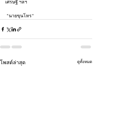
เศรษฐี ฯลฯ 
 "นายขุนโหร"
ดูทั้งหมด
โพสต์ล่าสุด