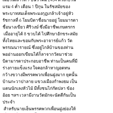
แรม 4 ค่ำ เดือน 1 ปีกุน ในรัชสมัยของ
พระบาทสมเด็จพระมงกุฎเกล้าเจ้าอยู่หัว
รัชกาลที่ 6 โยมบิดาชื่อนายอยู่ โยมมารดา
ชื่อนางเขียว ศิริวงษ์ ซึ่งมีอาชีพเกษตรกร
เมื่ออายุได้ 8 ขวบได้ ไปศึกษาอักขระสมัย
ทั้งไทยและขอมกับพระอาจารย์แก้ว วัด
พรรณนารายณ์ ซึ่งอยู่ไกล้บ้านของท่าน
พออ่านออกเขียนได้ก็ลาจากวัดมาช่วย
บิดามารดาประกอบอาชีพ ท่านเป็นคนที่มี
ร่างกายแข็งแรง ใจคอกล้าหาญอดทน
กว้างขวางมีพรรคพวกเพื่อนฝูงมาก ยุคนั้น
บ้านกะวาปาลาย แขวงเมืองกำพงธม เป็น
แดนนักเลงหัวไม้ มีทั้งชนไก่กัดปลา ข้อง
อ้อย ฯลฯ เวลามีงานวัดมักจะนัดตีกันเป็น
ประจำ
สำหรับนายเฮ็นพรรคพวกเพื่อนฝูงย่องให้