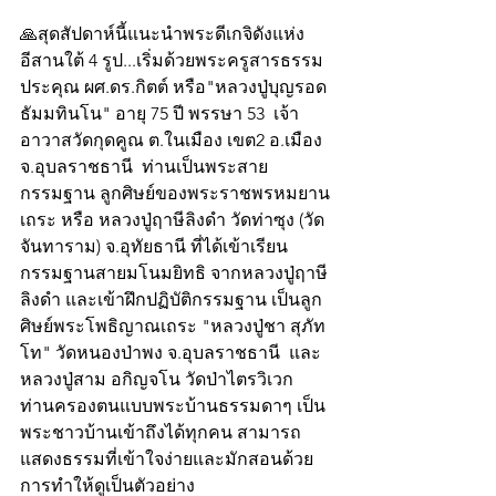
🙏สุดสัปดาห์นี้แนะนำพระดีเกจิดังแห่ง
อีสานใต้ 4 รูป...เริ่มด้วยพระครูสารธรรม
ประคุณ ผศ.ดร.กิตต์ หรือ"หลวงปู่บุญรอด 
ธัมมทินโน" อายุ 75 ปี พรรษา 53  เจ้า
อาวาสวัดกุดคูณ ต.ในเมือง เขต2 อ.เมือง 
จ.อุบลราชธานี  ท่านเป็นพระสาย
กรรมฐาน ลูกศิษย์ของพระราชพรหมยาน
เถระ หรือ หลวงปู่ฤาษีลิงดำ วัดท่าซุง (วัด
จันทาราม) จ.อุทัยธานี ที่ได้เข้าเรียน
กรรมฐานสายมโนมยิทธิ จากหลวงปู่ฤาษี
ลิงดำ และเข้าฝึกปฏิบัติกรรมฐาน เป็นลูก
ศิษย์พระโพธิญาณเถระ "หลวงปู่ชา สุภัท
โท" วัดหนองป่าพง จ.อุบลราชธานี  และ
หลวงปู่สาม อกิญจโน วัดป่าไตรวิเวก  
ท่านครองตนแบบพระบ้านธรรมดาๆ เป็น
พระชาวบ้านเข้าถึงได้ทุกคน สามารถ
แสดงธรรมที่เข้าใจง่ายและมักสอนด้วย
การทำให้ดูเป็นตัวอย่าง