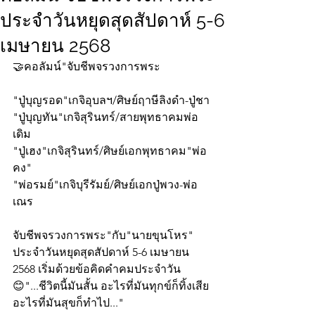
ประจำวันหยุดสุดสัปดาห์ 5-6
เมษายน 2568
🤝คอลัมน์"จับชีพจรวงการพระ
"ปู่บุญรอด"เกจิอุบลฯ/ศิษย์ฤาษีลิงดำ-ปู่ชา
"ปู่บุญทัน"เกจิสุรินทร์/สายพุทธาคมพ่อ
เดิม
"ปู่เฮง"เกจิสุรินทร์/ศิษย์เอกพุทธาคม"พ่อ
คง"
"พ่อรมย์"เกจิบุรีรัมย์/ศิษย์เอกปู่พวง-พ่อ
เณร
จับชีพจรวงการพระ"กับ"นายขุนโหร" 
ประจำวันหยุดสุดสัปดาห์ 5-6 เมษายน 
2568 เริ่มด้วยข้อคิดคำคมประจำวัน
😊"...ชีวิตนี้มันสั้น อะไรที่มันทุกข์ก็ทิ้งเสีย 
อะไรที่มันสุขก็ทำไป..."