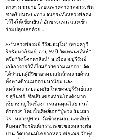
ต่างๆ มากมาย โดยเฉพาะคาถาคงกระพัน
ชาตรี ย่นระยะทาง จนกระทั่งหลวงพ่อคง
ไว้ใจให้เขียนยันต์ อักขระแทน และเข้า
ร่วมปลุกเสกด้วย...
🙏"หลวงพ่อรมย์ วิริยะธมฺโม" (พระครูวิ
ริยธัมมาภิรมย์) อายุ 59 ปี วัดเทพนรสิงห์" 
หรือ"วัดโคกตาสิงห์" อ.เมือง จ.บุรีรัมย์ 
เกจิอาจารย์ที่เปี่ยมด้วยความเมตตา” จัด
ได้ว่าเป็นผู้มีวิชาอาคมแก่กล้าหลายด้าน
ทั้งทางด้านเมตตามหานิยม และ
แคล้วคลาดปลอดภัย ในเขตจ.บุรีรัมย์และ
จ.สุรินทร์  ชื่อเสียงของท่านโด่งดังมาก
เชี่ยวชาญในเรื่องการถอนคุณไสย มนต์
ดำต่างๆ โดยเป็นศิษย์เอก”ปู่พวง ธัมมสา
โร” หลวงปู่พวน  วัดช้างหมอบ และศิษย์
สืบทอดวิชายันต์เกราะเพชรของหลวงพ่อ
ปาน วัดบางนมโคจากหลวงพ่อเณร วัดทุ่ง