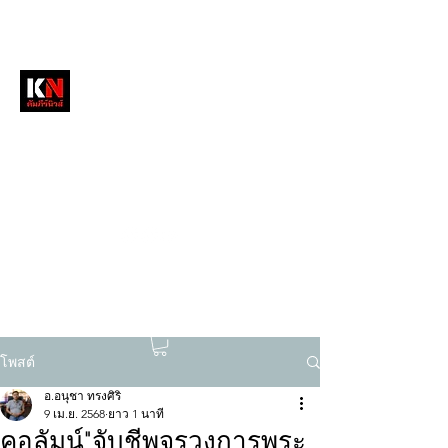
หนังสือพิมพ์คัมภีร์นิวส์
สื่อลึกวงการสงฆ์ เจาะตรงพระเครื่องดัง
tukompee07@gmail.com
0614034151
โพสต์
อ.อนุชา ทรงศิริ
9 เม.ย. 2568
ยาว 1 นาที
คอลัมน์"จับชีพจรวงการพระ