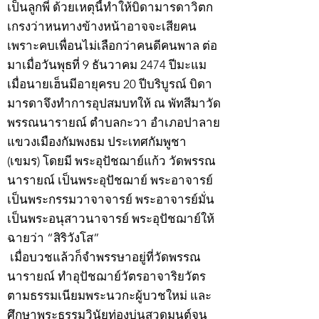
เป็นลูกพี่ ด้วยเหตุนี้ทำให้บิดามารดาวิตก
เกรงว่าหนทางข้างหน้าอาจจะเสียคน
เพราะคบเพื่อนไม่เลือกว่าคนดีคนพาล ต่อ
มาเมื่อวันพุธที่ 9 ธันวาคม 2474 ปีมะแม
เมื่อนายเฮ็นมีอายุครบ 20 ปีบริบูรณ์ บิดา
มารดาจึงทำการอุปสมบทให้ ณ พัทสีมาวัด
พรรณนารายณ์ ตำบลกะวา อำเภอปาลาย
แขวงเมืองกัมพงธม ประเทศกัมพูชา
(เขมร) โดยมี พระอุปัชฌาย์แก้ว วัดพรรณ
นารายณ์ เป็นพระอุปัชฌาย์ พระอาจารย์
เป็นพระกรรมวาจาจารย์ พระอาจารย์มั่น
เป็นพระอนุสาวนาจารย์ พระอุปัชฌาย์ให้
ฉายว่า “สิริวังโส”
เมื่อบวชแล้วก็จำพรรษาอยู่ที่วัดพรรณ
นารายณ์ ทำอุปัชฌาย์วัตรอาจาริยวัตร
ตามธรรมเนียมพระนวกะผู้บวชใหม่ และ
ศึกษาพระธรรมวินัยท่องบ่นสวดมนต์จน