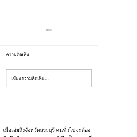
ความคิดเห็น
เขียนความคิดเห็น…
คอลัมน์"จับชีพจรวงการ
คอลัมน์"จับชีพจ
พระ"ประจำพุธที่ 29
พระ"ประจำอังคาร
กรกฎาคม 2569
กรกฎาคม 2569
©2020 by kampeenews. Proudly created with Wix.com
เมื่อเอ่ยถึงจังหวัดสระบุรี คนทั่วไปจะต้อง