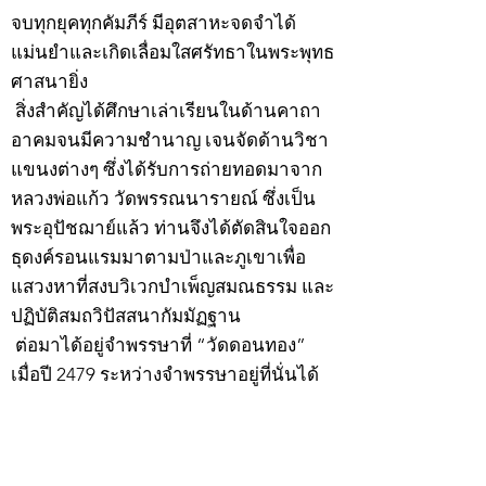
จบทุกยุคทุกคัมภีร์ มีอุตสาหะจดจำได้
แม่นยำและเกิดเลื่อมใสศรัทธาในพระพุทธ
ศาสนายิ่ง
สิ่งสำคัญได้ศึกษาเล่าเรียนในด้านคาถา
อาคมจนมีความชำนาญ เจนจัดด้านวิชา
แขนงต่างๆ ซึ่งได้รับการถ่ายทอดมาจาก
หลวงพ่อแก้ว วัดพรรณนารายณ์ ซึ่งเป็น
พระอุปัชฌาย์แล้ว ท่านจึงได้ตัดสินใจออก
ธุดงค์รอนแรมมาตามป่าและภูเขาเพื่อ
แสวงหาที่สงบวิเวกบำเพ็ญสมณธรรม และ
ปฏิบัติสมถวิปัสสนากัมมัฏฐาน
ต่อมาได้อยู่จำพรรษาที่ “วัดดอนทอง”
เมื่อปี 2479 ระหว่างจำพรรษาอยู่ที่นั่นได้
เป็นที่ศรัทธาของชาวบ้านดอนทองมาก
ด้วยมีศีลาจารวัตรงดงาม ครั้นเมื่อ หลวง
พ่อแพ เจ้าอาวาสวัดดอนทอง มรณภาพลง