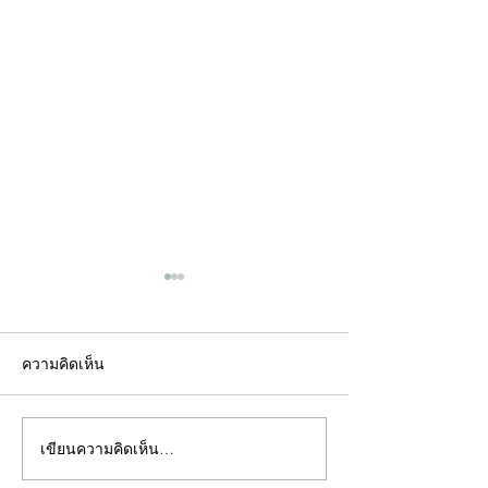
ความคิดเห็น
เขียนความคิดเห็น…
คอลัมน์"จับชีพจรวงการ
คอลัมน์"จับชีพจ
พระ"ประจำพุธที่ 29
พระ"ประจำอังคาร