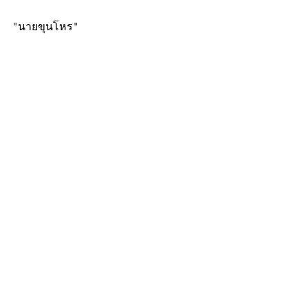
"นายขุนโหร"