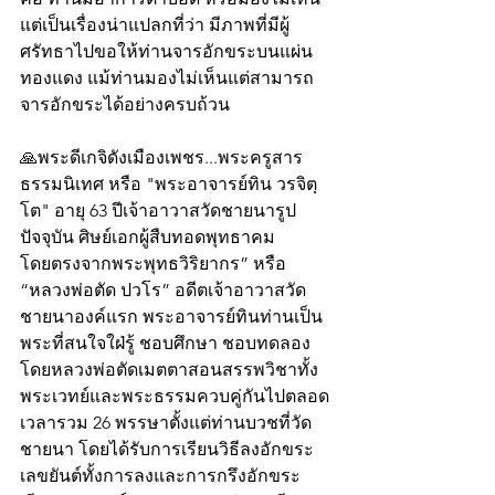
แต่เป็นเรื่องน่าแปลกที่ว่า มีภาพที่มีผู้
ศรัทธาไปขอให้ท่านจารอักขระบนแผ่น
ทองแดง แม้ท่านมองไม่เห็นแต่สามารถ
จารอักขระได้อย่างครบถ้วน
🙏พระดีเกจิดังเมืองเพชร...พระครูสาร
ธรรมนิเทศ หรือ "พระอาจารย์ทิน วรจิตฺ
โต" อายุ 63 ปีเจ้าอาวาสวัดชายนารูป
ปัจจุบัน ศิษย์เอกผู้สืบทอดพุทธาคม
โดยตรงจากพระพุทธวิริยากร” หรือ 
“หลวงพ่อตัด ปวโร” อดีตเจ้าอาวาสวัด
ชายนาองค์แรก พระอาจารย์ทินท่านเป็น
พระที่สนใจใฝ่รู้ ชอบศึกษา ชอบทดลอง 
โดยหลวงพ่อตัดเมตตาสอนสรรพวิชาทั้ง
พระเวทย์และพระธรรมควบคู่กันไปตลอด
เวลารวม 26 พรรษาตั้งแต่ท่านบวชที่วัด
ชายนา โดยได้รับการเรียนวิธีลงอักขระ
เลขยันต์ทั้งการลงและการกรึงอักขระ 