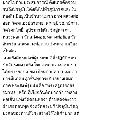
มากไปด้วยประสบการณ์ ตั้งแต่อดีตจวบ
จนถึงปัจจุบันโด่งดังไปทั่วภูมิภาคและใน
ท้องถิ่นมีอยู่เป็นจำนวนมาก อาทิ หลวงพ่อ
ยอด วัดหนองปลาหมอ, พระอุปัชฌาย์กาน
วัดโคกโพธิ์, อุปัชฌาย์ตัน วัดอู่ตะเภา,
หลวงพ่อลา วัดแก่งคอย, หลวงพ่อย้อย วัด
อัมพวัน และหลวงพ่อตาบ วัดมะขามเรียง
เป็นต้น
และยังมีพระสงฆ์ผู้ประพฤติดี ปฏิบัติชอบ
ข้อวัตรงดงามยิ่ง โดยเฉพาะวางอุเบกขา
ได้อย่างยอดเยี่ยม เปี่ยมด้วยความเมตตา
บารมีแก่คนทุกชั้นทุกกระดับอย่างเสมอ
ภาค พระสงฆ์รูปนั้นคือ “พระครูอรรถธร
รมาทร” หรือ ที่เรียกกันติดปากว่า “หลวง
พ่อเฮ็น แห่งวัดดอนทอง” ตำบลดงตะงาว
อำเภอดอนพุด จังหวัดสระบุรี ปัจจุบันวัตถุ
มงคลของท่านถึงจะสร้างไว้ไม่เก่ามาก แต่