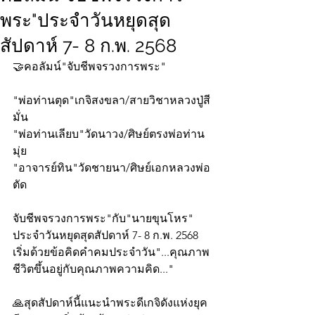
พระ"ประจำวันหยุดสุด
สัปดาห์ 7- 8 ก.พ. 2568
🤝คอลัมน์"จับชีพจรวงการพระ"
"พ่อท่านตุด"เกจิสงขลา/สายวิชาหลวงปู่สี
มั่น
"พ่อท่านเลียบ"วัดนาวง/ศิษย์ตรงพ่อท่าน
มุ่ย
"อาจารย์ทิน"วัดชายนา/ศิษย์เอกหลวงพ่อ
ตัด
จับชีพจรวงการพระ"กับ"นายขุนโหร" 
ประจำวันหยุดสุดสัปดาห์ 7- 8 ก.พ. 2568 
เริ่มด้วยข้อคิดคำคมประจำวัน"...คุณภาพ
ชีวิตขึ้นอยู่กับคุณภาพความคิด..."
🙏สุดสัปดาห์นี้แนะนำพระดีเกจิดังแห่งยุค