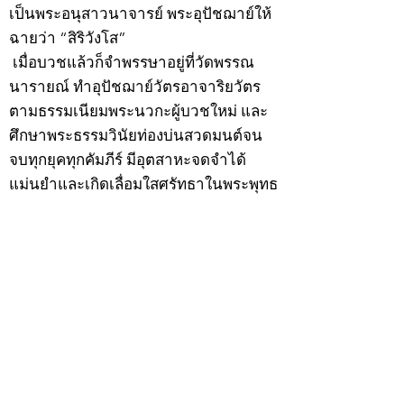
เป็นพระอนุสาวนาจารย์ พระอุปัชฌาย์ให้
ฉายว่า “สิริวังโส”
เมื่อบวชแล้วก็จำพรรษาอยู่ที่วัดพรรณ
นารายณ์ ทำอุปัชฌาย์วัตรอาจาริยวัตร
ตามธรรมเนียมพระนวกะผู้บวชใหม่ และ
ศึกษาพระธรรมวินัยท่องบ่นสวดมนต์จน
จบทุกยุคทุกคัมภีร์ มีอุตสาหะจดจำได้
แม่นยำและเกิดเลื่อมใสศรัทธาในพระพุทธ
ศาสนายิ่ง
สิ่งสำคัญได้ศึกษาเล่าเรียนในด้านคาถา
อาคมจนมีความชำนาญ เจนจัดด้านวิชา
แขนงต่างๆ ซึ่งได้รับการถ่ายทอดมาจาก
หลวงพ่อแก้ว วัดพรรณนารายณ์ ซึ่งเป็น
พระอุปัชฌาย์แล้ว ท่านจึงได้ตัดสินใจออก
ธุดงค์รอนแรมมาตามป่าและภูเขาเพื่อ
แสวงหาที่สงบวิเวกบำเพ็ญสมณธรรม และ
ปฏิบัติสมถวิปัสสนากัมมัฏฐาน