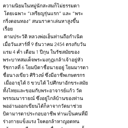
ความนิยมในหมู่นักสะสมก็ไม่ธรรมดา
โดยเฉพาะ “เหรียญรุ่นแรก” และ “พระ
กริ่งดอนทอง” สนนราคาเล่นหาสูงขึ้น
เรื่อย
ตามประวัติ หลวงพ่อเฮ็นท่านถือกำเนิด
เมื่อวันเสาร์ที่ 9 ธันวาคม 2454 ตรงกับวัน
แรม 4 ค่ำ เดือน 1 ปีกุน ในรัชสมัยของ
พระบาทสมเด็จพระมงกุฎเกล้าเจ้าอยู่หัว
รัชกาลที่ 6 โยมบิดาชื่อนายอยู่ โยมมารดา
ชื่อนางเขียว ศิริวงษ์ ซึ่งมีอาชีพเกษตรกร
เมื่ออายุได้ 8 ขวบได้ ไปศึกษาอักขระสมัย
ทั้งไทยและขอมกับพระอาจารย์แก้ว วัด
พรรณนารายณ์ ซึ่งอยู่ไกล้บ้านของท่าน
พออ่านออกเขียนได้ก็ลาจากวัดมาช่วย
บิดามารดาประกอบอาชีพ ท่านเป็นคนที่มี
ร่างกายแข็งแรง ใจคอกล้าหาญอดทน