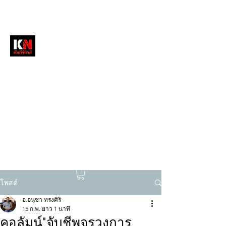
หนังสือพิมพ์คัมภีร์นิวส์
สื่อลึกวงการสงฆ์ เจาะตรงพระเครื่องดัง
tukompee07@gmail.com
0614034151
โพสต์
อ.อนุชา ทรงศิริ
15 ก.พ.
ยาว 1 นาที
คอลัมน์"จับชีพจรวงการ