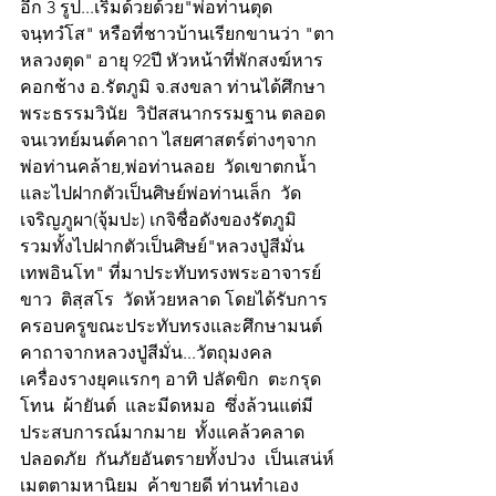
อีก 3 รูป...เริ่มด้วยด้วย"พ่อท่านตุด  
จนฺทวํโส" หรือที่ชาวบ้านเรียกขานว่า "ตา
หลวงตุด" อายุ 92ปี หัวหน้าที่พักสงฆ์หาร
คอกช้าง อ.รัตภูมิ จ.สงขลา ท่านได้ศึกษา
พระธรรมวินัย  วิปัสสนากรรมฐาน ตลอด
จนเวทย์มนต์คาถา ไสยศาสตร์ต่างๆจาก
พ่อท่านคล้าย,พ่อท่านลอย  วัดเขาตกน้ำ 
และไปฝากตัวเป็นศิษย์พ่อท่านเล็ก  วัด
เจริญภูผา(จุ้มปะ) เกจิชื่อดังของรัตภูมิ   
รวมทั้งไปฝากตัวเป็นศิษย์"หลวงปู่สีมั่น  
เทพอินโท" ที่มาประทับทรงพระอาจารย์
ขาว  ติสฺสโร  วัดห้วยหลาด โดยได้รับการ
ครอบครูขณะประทับทรงและศึกษามนต์
คาถาจากหลวงปู่สีมั่น...วัตถุมงคล
เครื่องรางยุคแรกๆ อาทิ ปลัดขิก  ตะกรุด
โทน  ผ้ายันต์  และมีดหมอ  ซึ่งล้วนแต่มี
ประสบการณ์มากมาย  ทั้งแคล้วคลาด
ปลอดภัย  กันภัยอันตรายทั้งปวง  เป็นเสน่ห์
เมตตามหานิยม  ค้าขายดี ท่านทำเอง 