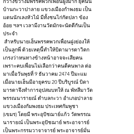
กว้างขวางมีพรรคพวกเพื่อนฝูงมาก ยุคนั้น
บ้านกะวาปาลาย แขวงเมืองกำพงธม เป็น
แดนนักเลงหัวไม้ มีทั้งชนไก่กัดปลา ข้อง
อ้อย ฯลฯ เวลามีงานวัดมักจะนัดตีกันเป็น
ประจำ
สำหรับนายเฮ็นพรรคพวกเพื่อนฝูงย่องให้
เป็นลูกพี่ ด้วยเหตุนี้ทำให้บิดามารดาวิตก
เกรงว่าหนทางข้างหน้าอาจจะเสียคน
เพราะคบเพื่อนไม่เลือกว่าคนดีคนพาล ต่อ
มาเมื่อวันพุธที่ 9 ธันวาคม 2474 ปีมะแม
เมื่อนายเฮ็นมีอายุครบ 20 ปีบริบูรณ์ บิดา
มารดาจึงทำการอุปสมบทให้ ณ พัทสีมาวัด
พรรณนารายณ์ ตำบลกะวา อำเภอปาลาย
แขวงเมืองกัมพงธม ประเทศกัมพูชา
(เขมร) โดยมี พระอุปัชฌาย์แก้ว วัดพรรณ
นารายณ์ เป็นพระอุปัชฌาย์ พระอาจารย์
เป็นพระกรรมวาจาจารย์ พระอาจารย์มั่น