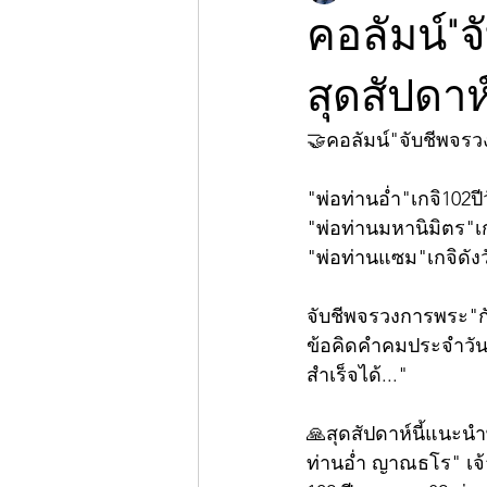
คอลัมน์"
สุดสัปดา
🤝คอลัมน์"จับชีพจร
"พ่อท่านอ่ำ"เกจิ102ป
"พ่อท่านมหานิมิตร"เ
"พ่อท่านแซม"เกจิดัง
จับชีพจรวงการพระ"กั
ข้อคิดคำคมประจำวัน"
สำเร็จได้..."
🙏สุดสัปดาห์นี้แนะนำ
ท่านอ่ำ ญาณธโร" เจ