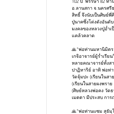
102 ปี  พรรษา 82 ท่
อ.ลานสกา จ.นครศรีธ
สิทธิ์ จึงนับเป็นศิษ
ปู่นาคซึ่งโด่งดังอัน
มงคลของหลวงปู่อ่ำเ
แคล้วคลาด
🙏"พ่อท่านมหานิมิตร 
เกจิอาจารย์ผู้ร่ำเรี
หลายคณาจารย์ทั้งส
ปาฏิหาริย์​ อาทิ​ พ่อ
วัดจุ้มปะ (เรียนในส
(เรียนในสายผงพราย ส
(ศิษย์​หลวงพ่อคง วั
เมตตา​ มีประสบ การณ์
🙏"พ่อท่านแซม สุธัม