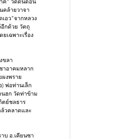
นาค" วัดดินดอน 
านคล้ายวาจา
ยคาดเอว"จากหลวง
ีกด้วย วัตถุ
ดยเฉพาะเรื่อง
สงขลา 
ยนวิชาอาคมหลาก
ายผงพราย
) พ่อท่านเล็ก 
นฮก วัดท่าข้าม 
ิต​ย์ชลธาร 
แคล้วคลาดและ
ราบ อ.เคียนซา 