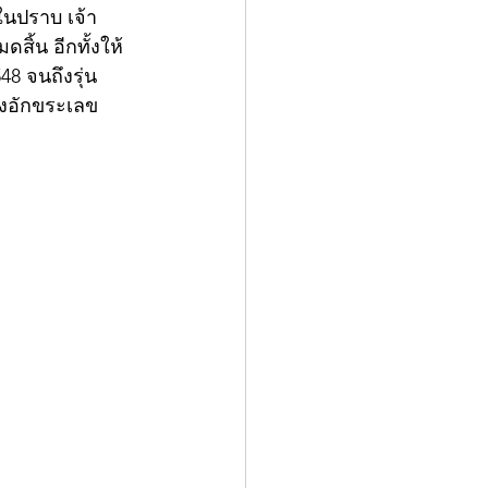
ในปราบ เจ้า
ิ้น อีกทั้งให้
48 จนถึงรุ่น
่งอักขระเลข