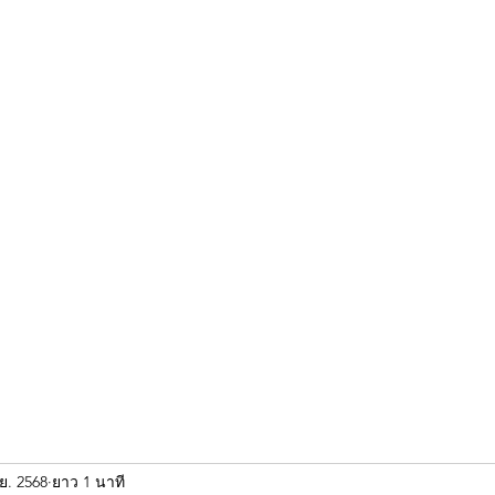
ขุนแผน khun paen
พระเก่าใหม่ยอดนิยม
ร้านพระเอกคัมภีร์
พระกริ
ย. 2568
ยาว 1 นาที