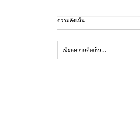
ความคิดเห็น
เขียนความคิดเห็น…
คอลัมน์"จับชีพจรวงการ
พระ"ประจำพฤหัสบดีที่ 30
กรกฎาคม 2569