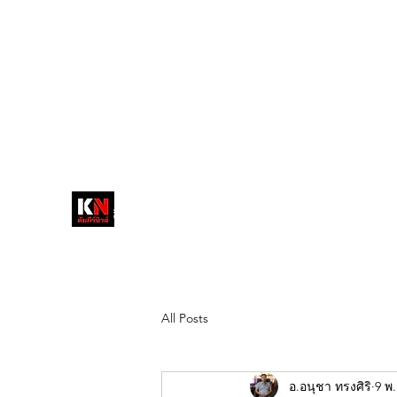
tukompee07@gmail.com
0614034151
หน้าหลัก
พระ
หนังสือพิมพ์คัมภีร์นิ
วส์
สื่อลึกวงการสงฆ์ เจาะตรงพระเครื่อง
ดัง
All Posts
อ.อนุชา ทรงศิริ
9 พ.