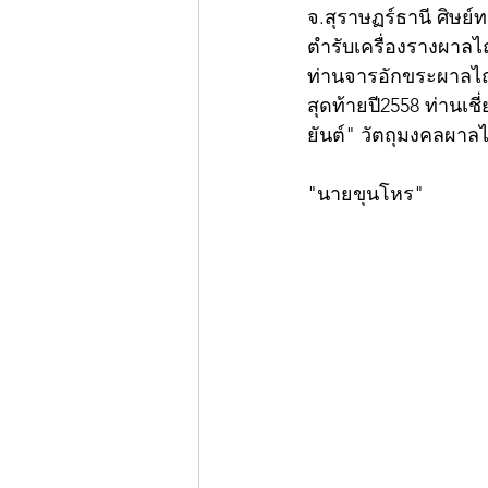
จ.สุราษฏร์ธานี ศิษย
ตำรับเครื่องรางผาลไถ
ท่านจารอักขระผาลไถ แ
สุดท้ายปี2558 ท่านเ
ยันต์" วัตถุมงคลผาล
"นายขุนโหร"