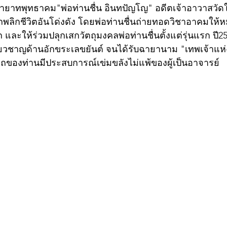
์ทายาทพุทธาคม"พ่อท่านชื่น อินทปัญโญ" อดีตเจ้าอาวาสวัด
พลิกชีวิตอันโด่งดัง โดยพ่อท่านชื่นถ่ายทอดวิชาอาคมให้หมดส
ละให้ร่วมปลุกเสกวัตถุมงคลพ่อท่านชื่นตั้งแต่รุ่นแรก ปี25
ชี่ยวชาญด้านอักขระเลขยันต์ จนได้รับฉายานาม "เทพเจ้าแห
ไถของท่านมีประสบการณ์เข่มขลังไม่แพ้ของผู้เป็นอาจารย์