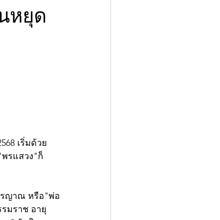
นหยุด
68 เริ่มด้วย
ี"พรแสวง"ก็
ชิรญาณ หรือ"พ่อ
รรมราช อายุ 