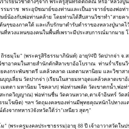
านร่ำเรียนวิชาต่างๆจาก พระครูสุนทรดิตถคณี หรือ"หลวงปู่
รรมราช  พระอุปัชฌาย์ของท่านและเป็นอาจารย์ของพ่อท่
ย์พี่ศิษย์น้องกับพ่อท่านคล้าย โดยท่านได้สืบสานวิชาทำ"สา
ดับต้นๆของภาคใต้ และเก็บรักษาตำรับตำราของหลวงปู่นาคไว้อ
ป็นที่หวงแหนของคนในพื้นที่เพราะมีประสบการณ์มากมาย โ
ถิรธมฺโม" (พระครูสิริธรรมาภินันท์) อายุ94ปี วัดปากจ่า จ.
ยน​วิชาอาคมในสายสำนัก​ตักศิลา​เขาอ้อโบราณ  ท่านร่ำเรี
ายคงกระพันชาตรี​ แคล้วคลาด​ เมตตามหานิยม และวิชาส
ท่านบุญเลี่ยน วัดปากจ่า (เรียนในสายมหาอุด​แคล้วคลาดเขาอ้อ
ายเมตตา มหานิยม โชคลาภ) พ่อท่านพลัด วัดเขาตกน้ำ,พ่อท่า
ะกดวิญญาณ​) พ่อท่านชื่น วัดควนหวาด,ตาเจ้าอินทร์ วัดสถ
ดธรรมโฆษิต​) ฯลฯ วัตถุมงคลของท่านมีพุทธ​คุณ​หนักไปทาง
​ดังจากทหาร3จังหวัดใต้ว่า"เหนียว สุดๆ" 
ฺโม" (พระครูมงคลประชาธรรม)อายุ 88 ปี เจ้าอาวาสวัดในป