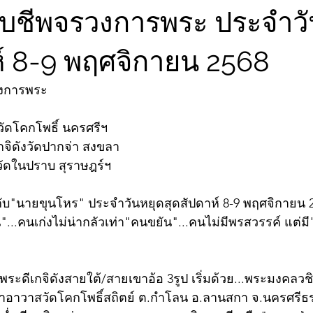
จับชีพจรวงการพระ ประจำวั
ห์ 8-9 พฤศจิกายน 2568
วงการพระ
ีวัดโคกโพธิ์ นครศรีฯ
กจิดังวัดปากจ่า สงขลา
วัดในปราบ สุราษฎร์ฯ
บ"นายขุนโหร" ประจำวันหยุดสุดสัปดาห์ 8-9 พฤศจิกายน 25
...คนเก่งไม่น่ากลัวเท่า"คนขยัน"...คนไม่มีพรสวรรค์ แต่ม
พระดีเกจิดังสายใต้/สายเขาอ้อ 3รูป เริ่มด้วย...พระมงคลว
้าอาวาสวัดโคกโพธิ์สถิตย์ ต.กำโลน อ.ลานสกา จ.นครศรีธ