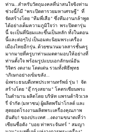
ท่าน...สำหรับวัตถุมงคลที่น่าสนใจขิงท่าน
ช่วงนี้ก็มี "พระปิดตารวยมหาเศรษฐี"  ที่
จัดสร้างโดย "ทีมพี่เสือ" ซึ่งทีมงานกล้าพูด
ได้อย่างเต็มความภูมิใจว่า  พระปิดตารุ่น
นี้ จะเป็นที่นิยมเเละขึ้นเป็นหลัก ทั้งในตอน
นี้เเละต่อๆไป เป็นอมตะนิยมพระเครื่อง
เมืองไทยอีกรุ่น..ด้วยชนวนมวลสารชั้นครู
มากมายที่ครูบาท่านเมตตามอบให้อย่างที่
ท่านตั้งใจ พร้อมรูปเเบบเอกลักษณ์อัน
วิจิตร งดงาม โดดเด่น รวมทั้งพิธีพุทธ
าภิเษกอย่างเข้มขลัง... 
👍พระธนบดีเทพประทานทรัพย์ รุ่น 1  จัด
สร้างโดย "อุ๊ กรุงสยาม" โคตรเซียนพระ
ในตำนาน ผลิตโดย บริษัท แพรนด้าจิวเวล
รี่ จำกัด (มหาชน) ผู้ผลิตพรีม่าโกลด์ และ
สุดยอดโรงงานผลิตพระเครื่องคุณภาพ
อันดับ1 ของประเทศ ...งดงามขนาดเที่ว่า
เซียนชื่อดัง "บอย ท่าพระจันทร์ " สมญา
นาม"แมสซี่เจย์ แห่งวงการพระเครื่อง" 