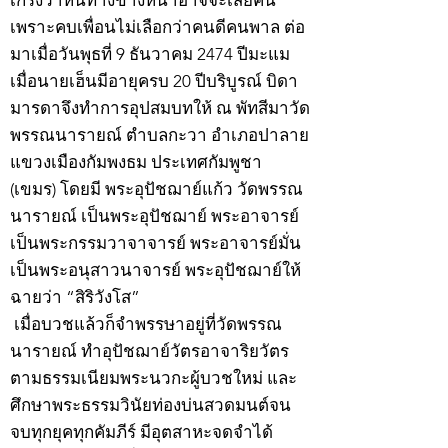
เกรงว่าหนทางข้างหน้าอาจจะเสียคน
เพราะคบเพื่อนไม่เลือกว่าคนดีคนพาล ต่อ
มาเมื่อวันพุธที่ 9 ธันวาคม 2474 ปีมะแม
เมื่อนายเฮ็นมีอายุครบ 20 ปีบริบูรณ์ บิดา
มารดาจึงทำการอุปสมบทให้ ณ พัทสีมาวัด
พรรณนารายณ์ ตำบลกะวา อำเภอปาลาย
แขวงเมืองกัมพงธม ประเทศกัมพูชา
(เขมร) โดยมี พระอุปัชฌาย์แก้ว วัดพรรณ
นารายณ์ เป็นพระอุปัชฌาย์ พระอาจารย์
เป็นพระกรรมวาจาจารย์ พระอาจารย์มั่น
เป็นพระอนุสาวนาจารย์ พระอุปัชฌาย์ให้
ฉายว่า “สิริวังโส”
เมื่อบวชแล้วก็จำพรรษาอยู่ที่วัดพรรณ
นารายณ์ ทำอุปัชฌาย์วัตรอาจาริยวัตร
ตามธรรมเนียมพระนวกะผู้บวชใหม่ และ
ศึกษาพระธรรมวินัยท่องบ่นสวดมนต์จน
จบทุกยุคทุกคัมภีร์ มีอุตสาหะจดจำได้