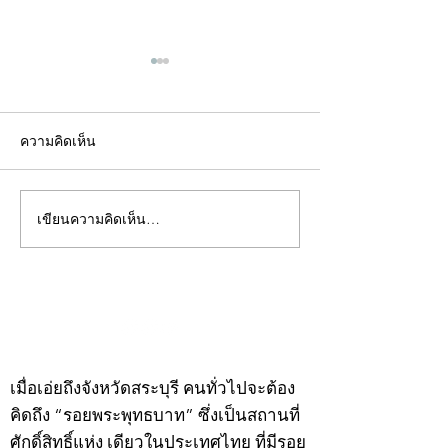
ความคิดเห็น
เขียนความคิดเห็น…
คอลัมน์"จับชีพจรวงการ
คอลัมน์"จับชีพจ
พระ"ประจำพุธที่ 29
พระ"ประจำอังคาร
กรกฎาคม 2569
กรกฎาคม 2569
©2020 by kampeenews. Proudly created with Wix.com
เมื่อเอ่ยถึงจังหวัดสระบุรี คนทั่วไปจะต้อง
คิดถึง “รอยพระพุทธบาท” ซึ่งเป็นสถานที่
ศักดิ์สิทธิ์แห่ง เดียวในประเทศไทย ที่มีรอย