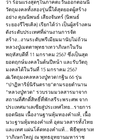
ว่า ร้อนแรงสุดๆในภาคตะวันออกตอนนี้ 
วัตถุมงคลทั้งสองรุ่นนี้ได้สุดยอดผู้สร้าง
อย่าง คุณนิพนธ์ เสียงจันทร์ (นิพนธ์ 
ระยองรีไซเคิล) เรียกได้ว่า เป็นผู้สร้างคน
ดังระดับประเทศที่ผ่านงานการจัด
สร้าง...งานระดับพรีเมียมมานับไม่ถ้วน 
หลวงปู่เมตตาพุทธาเทวาภิเษกในวัน
พฤหัสบดีที่ 11 มกราคม 2567 ซึ่งเป็นสุด
ยอดฤกษ์มงคลในต้นปีหน้า และรับวัตถุ
มงคลได้ในวันที่ 15 มกราคม 2567
🙏วัตถุมงคลหลวงปู่ทวด!กฐิน 66 รุ่น 
“ปาฏิหาริย์นิรันตราย”ตามรอยตำนาน 
"หลวงปู่ทวด" รวบรวมมวลสารมาจาก
สถานที่ศักดิ์สิทธิ์ที่พักสรีระพระศพ จาก
ประเทศมาเลเซียสู่ประเทศไทย...รายการ
ยอดนิยม เนื้องานฐานหุ้มทองคำแท้, เนื้อ
นวะฐานหุ้มทองคำแท้ อุดมวลสารทั้งไทย
และเทศ แผ่นโค้ดทองคำแท้... พิธีพุทธาเท
วาภิเษกใหญ่ ณ พุทธอุทยานมหาราช