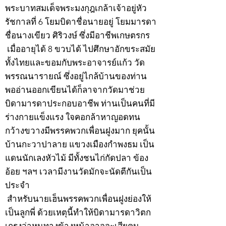
พระบาทสมเด็จพระมงกุฎเกล้าเจ้าอยู่หัว
รัชกาลที่ 6 โยมบิดาชื่อนายอยู่ โยมมารดา
ชื่อนางเขียว ศิริวงษ์ ซึ่งมีอาชีพเกษตรกร
เมื่ออายุได้ 8 ขวบได้ ไปศึกษาอักขระสมัย
ทั้งไทยและขอมกับพระอาจารย์แก้ว วัด
พรรณนารายณ์ ซึ่งอยู่ไกล้บ้านของท่าน
พออ่านออกเขียนได้ก็ลาจากวัดมาช่วย
บิดามารดาประกอบอาชีพ ท่านเป็นคนที่มี
ร่างกายแข็งแรง ใจคอกล้าหาญอดทน
กว้างขวางมีพรรคพวกเพื่อนฝูงมาก ยุคนั้น
บ้านกะวาปาลาย แขวงเมืองกำพงธม เป็น
แดนนักเลงหัวไม้ มีทั้งชนไก่กัดปลา ข้อง
อ้อย ฯลฯ เวลามีงานวัดมักจะนัดตีกันเป็น
ประจำ
สำหรับนายเฮ็นพรรคพวกเพื่อนฝูงย่องให้
เป็นลูกพี่ ด้วยเหตุนี้ทำให้บิดามารดาวิตก