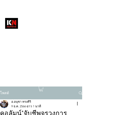
หนังสือพิมพ์คัมภีร์นิวส์
สื่อลึกวงการสงฆ์ เจาะตรงพระเครื่องดัง
tukompee07@gmail.com
0614034151
โพสต์
อ.อนุชา ทรงศิริ
9 ธ.ค. 2566
ยาว 1 นาที
คอลัมน์"จับชีพจรวงการ