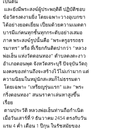
เป็นต้น
และยังมีพระสงฆ์ผู้ประพฤติดี ปฏิบัติชอบ
ข้อวัตรงดงามยิ่ง โดยเฉพาะวางอุเบกขา
ได้อย่างยอดเยี่ยม เปี่ยมด้วยความเมตตา
บารมีแก่คนทุกชั้นทุกกระดับอย่างเสมอ
ภาค พระสงฆ์รูปนั้นคือ “พระครูอรรถธร
รมาทร” หรือ ที่เรียกกันติดปากว่า “หลวง
พ่อเฮ็น แห่งวัดดอนทอง” ตำบลดงตะงาว
อำเภอดอนพุด จังหวัดสระบุรี ปัจจุบันวัตถุ
มงคลของท่านถึงจะสร้างไว้ไม่เก่ามาก แต่
ความนิยมในหมู่นักสะสมก็ไม่ธรรมดา
โดยเฉพาะ “เหรียญรุ่นแรก” และ “พระ
กริ่งดอนทอง” สนนราคาเล่นหาสูงขึ้น
เรื่อย
ตามประวัติ หลวงพ่อเฮ็นท่านถือกำเนิด
เมื่อวันเสาร์ที่ 9 ธันวาคม 2454 ตรงกับวัน
แรม 4 ค่ำ เดือน 1 ปีกุน ในรัชสมัยของ