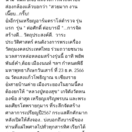
ส่องกล้องแล้วบอกว่า "สวยมาก งาน
เนี๊ยบ...กริ๊บ!
👍อีกรุ่นเหรียญอาร์มตราโล่ตำรวจ รุ่น
แรก  รุ่น " ต่อศักดิ์ ต่อบารมี "...การจัด
สร้างดี... วัตถุประสงค์ดี.  วาระ
ประวัติศาสตร์ คนดังวงการพระเครื่อง
วัตถุมงคลประเทศไทย ร่วมถวายชนวน
มวลสารหล่อหลอมสร้างรุ่นนี้ อาทิ พยัพ 
พันธ์คำ,ต้อย เมืองนนท์ ฯลฯ กำหนดพิธี
มหาพุทธาภิเษกวันเสาร์ ที่ 23 ธ.ค. 2566 
ณ วัดแสงแก้วโพธิญาณ จ.เชียงราย
👍สายบ้านค่าย เมืองระยองในยามนี้คง
ต้องยกให้ "หลวงปู่ทองสุข" เกจิดังวัดหน
องฆ้อ ล่าสุด เหรียญเจริญพรบน และพระ
ผงเศียรโตพรายกุมาร ที่ระลึกจัดสร้าง
ศาลาการเปรียญปี2567 กระแสคึกคักมาก
หลังเปิดให้สั่งจอง.. บ่งบอกถึงบารมีของ
ท่านที่แผ่ไพศาลไปทั่วทุกสารทิศ เรียกได้