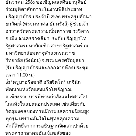
ธันวาคม 2566 ขอเชิญคณะศิษยานุศิษย์
ร่วมมุทิตาสักการะในงานพิธีประสาท
ปริญญาบัตร ประจำปี 2566 พระครูปลัดนา
ยกวัฒน์ (พระมหาต่อ ธัมมรังสี) ผู้ช่วยเจ้า
อาวาสวัดพระนารายณ์มหาราช วรวิหาร 
อ.เมืง จ.นครราชสีมา  ระดับปริญญาโท  
รัฐศาสตรมหาบัณฑิต สาขารัฐศาสตร์ ณ 
มหาวิทยาลัยมหาจุฬาลงกรณราช
วิทยาลัย (วังน้อย) จ.พระนครศรีอยุธยา 
(รับปริญญาบัตรและออกจากห้องประชุม
เวลา 11.00 น.)
👍"ครูบาอริยชาติ อริยจิตโต" เกจินัก
พัฒนาแห่งวัดเเสงแก้วโพธิญาณ 
จ.เชียงราย บารมีท่านกำลังแผ่ไพศาลไป
ไกลทั่งในแบะนอกประเทศ เช่นเดียวกับ
วัตถุมงคลของท่านมีกระแสความนิยมสูง
ทุกรุ่น เพราะมั่นใจในพุทธคุณความ
ศักดิ์สิทธิ์จากการอธิษฐานจิตเสกเป่าด้วย
พระคาถาอาคมอันเข้มขลังของ