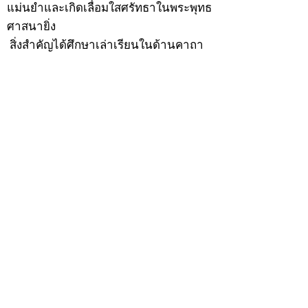
แม่นยำและเกิดเลื่อมใสศรัทธาในพระพุทธ
ศาสนายิ่ง
สิ่งสำคัญได้ศึกษาเล่าเรียนในด้านคาถา
อาคมจนมีความชำนาญ เจนจัดด้านวิชา
แขนงต่างๆ ซึ่งได้รับการถ่ายทอดมาจาก
หลวงพ่อแก้ว วัดพรรณนารายณ์ ซึ่งเป็น
พระอุปัชฌาย์แล้ว ท่านจึงได้ตัดสินใจออก
ธุดงค์รอนแรมมาตามป่าและภูเขาเพื่อ
แสวงหาที่สงบวิเวกบำเพ็ญสมณธรรม และ
ปฏิบัติสมถวิปัสสนากัมมัฏฐาน
ต่อมาได้อยู่จำพรรษาที่ “วัดดอนทอง”
เมื่อปี 2479 ระหว่างจำพรรษาอยู่ที่นั่นได้
เป็นที่ศรัทธาของชาวบ้านดอนทองมาก
ด้วยมีศีลาจารวัตรงดงาม ครั้นเมื่อ หลวง
พ่อแพ เจ้าอาวาสวัดดอนทอง มรณภาพลง
ชาวบ้านได้นิมนต์หลวงพ่อเฮ็น ดำรง
ตำแหน่งเจ้าอาวาสสืบต่อมา ปี 2535 ได้