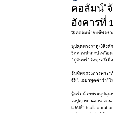
คอลัมน์"
อังคารที่
🤝คอลัมน์"จับชีพจร
อุปคุตทรงราหู/3สิ่งศักด
5ตค.เทนำฤกษ์เหนือด
"ปู่จันทร์"วัดทุ่งศรี
จับชีพจรวงการพระ"ก
😊"...อย่าพูดคำว่า"ไม่
👍เริ่มด้วยพระอุปคุต
วงปู่ญาท่านสวน วัด
แลปส์“ (collaboration