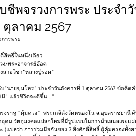
จับชีพจรวงการพระ ประจำว
 1 ตุลาคม 2567
วงการพระ
ิ์สิทธิ์ในหนึ่งเดียว
วง/พระอาจารย์อ๊อด
เมืองสายวิชา"หลวงปู่รอด" 
ับ"นายขุนโหร" ประจำวันอังคารที่ 1 ตุลาคม 2567 ข้อคิด
มี" แล้วชีวิตจะดีขึ้น..."
ทรงราหู “คุ้มดวง“  พระเกจิดังวัดหนองโน จ.อุบลราชธานี ศิ
นาอุดม วัตถุมงคลแปลกใหม่ที่มีรูปแบบในการนำเสนอเผยแผ่
s )แปลว่า การร่วมมือกันของ 3 สิ่งศักดิ์สิทธิ์ ผู้คุ้มครองทั