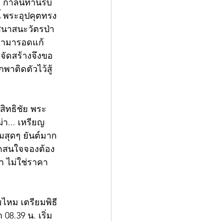
 กาลนี้ท่านรับ
้ พระอุปคุตทรง
เสนาสนะวัตรป่า
ัทธามารอดแก้
จัดสร้างจึงขอ
าติดตัวไว้สู้
สิทธิชัย พระ
่า... เหรียญ
มสุดๆ ยันต์มาก
นใดสนใจจองต้อง
า ไม่ใช่ราคา
ไหม เตรียมพิธี
08.39 น. เริ่ม