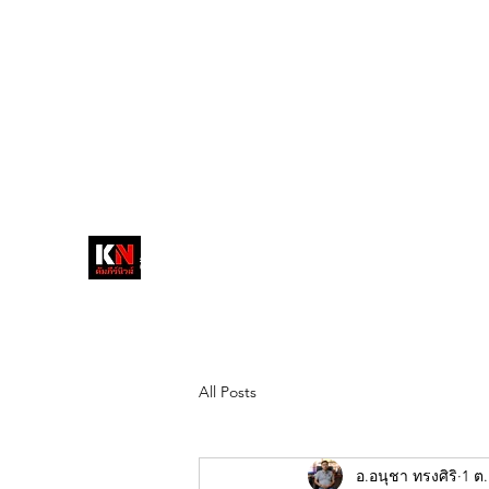
tukompee07@gmail.com
0614034151
หน้าหลัก
พระ
หนังสือพิมพ์คัมภีร์นิ
วส์
สื่อลึกวงการสงฆ์ เจาะตรงพระเครื่อง
ดัง
All Posts
อ.อนุชา ทรงศิริ
1 ต