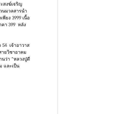
ะสงฆ์เจริญ
ชนวนมวลสารนำ
พียง 3999 เนื้อ
คา 399  หลัง
า 54  เจ้าอาวาส
ืบสายวิชาอาคม
นว่า "หลวงปู่ดี
คม และเป็น