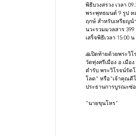
พิธีบวงสรวง เวลา 0
พระพุทธมนต์ 9 รูป 
ฤกษ์ สำหรับเหรียญนำฤ
นวะรวมมวลสาร 399 เห
เสร็จพิธีเวลา 15:00 
🙏ปิดท้ายด้วยพระวิโร
วัดทุ่งศรีเมือง อ.เ
ตำรับ พระวิโรจน์รัต
โลด" หรือ"เจ้าคุณดีโ
ประธานการบูรณะซ่อม
"นายขุนโหร"