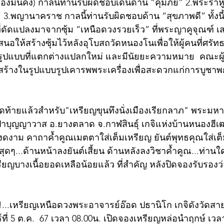
มครองมั่นคง) กาลนี้ท่านรับผิดชอบเด่นด้าน “คุ้มภัย” 2.พระราหู
 3.พญานาคราช กาลนี้ท่านรับผิดชอบด้าน “สุขภาพดี” ทั้งนี
ที่ดัดแปลงมาจากซุ้ม “เหนือดวงรวยเร็ว” ที่พระญาคูจุณฑ์ 
เสนอให้สร้างซุ้มไว้หลังอุโบสถวัดหนองโนเพื่อให้ผู้คนที่ศร
รูปแบบที่แตกต่างแปลกใหม่ และมีนัยยะความหมาย  คณะผู้
สร้างในรูปแบบรูปเคารพพระเครื่องเพื่อสะดวกแก่การบูชาพกพ
ุดท้ายแล้วสำหรับ"เหรียญขุนทึงนั่งเมืองเรียกลาภ" พระมหา
ดป่าบุญญาวาส อ.ยางตลาด จ.กาฬสินธุ์ เกจิแห่งบ้านหนองฮีเฒ
์งดงาม คาถาค้ำคูณเมตตาใส่เต็มเหรียญ ยันต์พุทธคุณใส่เต็
ุดๆ...ด้านหน้าลงยันต์เสี้ยน ด้านหลังลงวิชาค้ำคูณ...ท่า
ียญบางเนื้อยอดเหลือน้อยแล้ว ที่สำคัญ หลังปิดจองรับรองว่
!...เหรียญเหนือดวงพระอาจารย์อ๊อด ปธานิโก เกจิดังวัดสาย
ที่ 5 ต.ค.  67 เวลา 08.00น. เปิดจองเหรียญหล่อนำฤกษ์ เวลา 