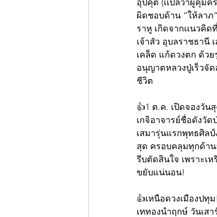
อุปคุต (เเปลว่าผู้คุ้
ผิดชอบด้าน “ให้ลาภ”
ราหู เกิดจากเเนวคิด
เจ้าสัว อุบลราชธานี 
เคล็ด แก้ดวงตก ด้วย
อนุญาตหลวงปู่เร็วจัด
ชีวิต
👍1 ต.ค. เปิดจองวันส
เกจิอาจารย์ชื่อดังวั
เสมารุ่นแรกพุทธศิลป
สุด ครอบคลุมทุกด้านส
รีบตัดสินใจ เพราะเหร
ขยับแน่นอน!
👍เหนือดวงเมืองปทุม
เททองนำฤกษ์ วันเสาร์