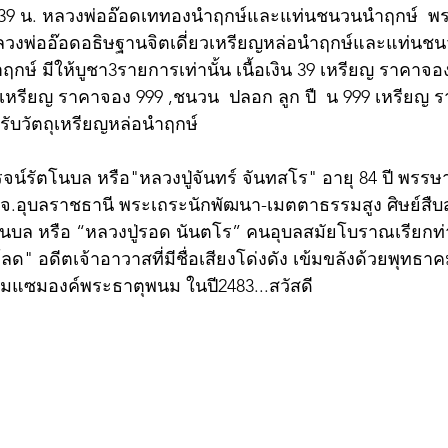
9.39 น. หลวงพ่ออ๊อดเททองนำฤกษ์และแท่นชนวนนำฤกษ์  พร
หลวงพ่ออ๊อดอธิษฐานจิตเดี่ยวเหรียญหล่อนำฤกษ์และแท่น
กษ์ มีให้บูชา3รายการเท่านั้น เนื้อเงิน 39 เหรียญ ราคาจองเ
รียญ ราคาจอง 999 ,ชนวน  ปลอก ลูก ปื  น 999 เหรียญ รา
น รับวัตถุเหรียญหล่อนำฤกษ์
จน์รัตโนบล หรือ"หลวงปู่จันทร์ จันทสโร" อายุ 84 ปี พรรษ
มือง จ.อุบลราชธานี พระเถระนักพัฒนา-เมตตาธรรมสูง ศิษย์ส
โนบล หรือ “หลวงปู่รอด นันตโร” คนอุบลสมัยโบราณเรียกท่า
ลด" อดีตเจ้าอาวาสที่มีชื่อเสียงโด่งดัง เข้มขลังด้วยพุทธา
แซมองค์พระธาตุพนม ในปี2483...สวัสดี