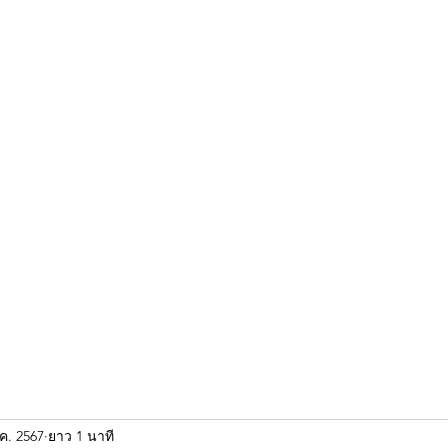
ขุนแผน khun paen
พระเก่าใหม่ยอดนิยม
ร้านพระเอกคัมภีร์
พระกริ
.ค. 2567
ยาว 1 นาที