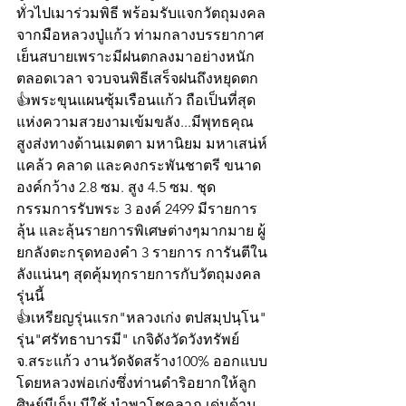
ทั่วไปเมาร่วมพิธี พร้อมรับแจกวัตถุมงคล
จากมือหลวงปู่แก้ว ท่ามกลางบรรยากาศ
เย็นสบายเพราะมีฝนตกลงมาอย่างหนัก
ตลอดเวลา จวบจนพิธีเสร็จฝนถึงหยุดตก 
👍พระขุนแผนซุ้มเรือนแก้ว ถือเป็นที่สุด
แห่งความสวยงามเข้มขลัง...มีพุทธคุณ
สูงส่งทางด้านเมตตา มหานิยม มหาเสน่ห์ 
แคล้ว คลาด และคงกระพันชาตรี ขนาด
องค์กว้าง 2.8 ซม. สูง 4.5 ซม. ชุด
กรรมการรับพระ 3 องค์ 2499 มีรายการ
ลุ้น และลุ้นรายการพิเศษต่างๆมากมาย ผู้
ยกลังตะกรุดทองคำ 3 รายการ การันตีใน
ลังแน่นๆ สุดคุ้มทุกรายการกับวัตถุมงคล
รุ่นนี้
👍เหรียญรุ่นแรก"หลวงเก่ง ตปสมฺปนฺโน" 
รุ่น"ศรัทธาบารมี" เกจิดังวัดวังทรัพย์ 
จ.สระแก้ว งานวัดจัดสร้าง100% ออกแบบ
โดยหลวงพ่อเก่งซึ่งท่านดำริอยากให้ลูก
ศิษย์มีเก็บ มีใช้ นำพาโชคลาภ เด่นด้าน