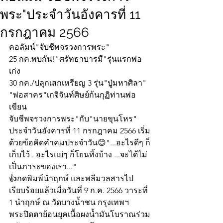
พระ"ประจำวันอังคารที่ 11
กรกฎาคม 2566
คอลัมน์"จับชีพจรวงการพระ"
25 กค.พบกัน!"ศรัทธาบารมี"รุ่นแรกพ่อ
เก่ง
30 กค./ปลุกเสกเหรียญ 3 รุ่น"ปู่มหาศิลา"
"พ่อสาคร"เกจิจันท์ศิษย์ก้นกุฏิท่านพ่อ
เขียน
จับชีพจรวงการพระ"กับ"นายขุนโหร" 
ประจำวันอังคารที่ 11 กรกฎาคม 2566 เริ่ม
ด้วยข้อคิดคำคมประจำวัน😊"...อะไรดีๆ ก็
เก็บไว้ . อะไรแย่ๆ ก็โยนทิ้งบ้าง ...จะได้ไม่
เป็นภาระของเรา..."
👍กดพิมพ์นำฤกษ์ และพลีมวลสารไป
เรียบร้อยแล้วเมื่อวันที่ 9 ก.ค. 2566 วาระที่ 
1 นำฤกษ์ ณ วัดบางน้ำชน กรุงเทพฯ
พระปิดตาย้อนยุคเนื้อผงน้ำมันโบราณร่วม