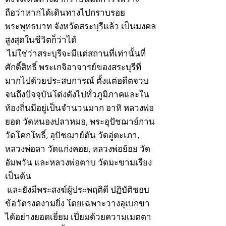
ถือว่าหากได้เดินทางไปกราบรอย
พระพุทธบาท จังหวัดสระบุรีแล้ว เป็นมงคล
สูงสุดในชีวิตก็ว่าได้
ไม่ใช่ว่าสระบุรีจะมีแต่สถานที่เท่านั้นที่
ศักดิ์สิทธิ์ พระเกจิอาจารย์ของสระบุรีที่
มากไปด้วยประสบการณ์ ตั้งแต่อดีตจวบ
จนถึงปัจจุบันโด่งดังไปทั่วภูมิภาคและใน
ท้องถิ่นมีอยู่เป็นจำนวนมาก อาทิ หลวงพ่อ
ยอด วัดหนองปลาหมอ, พระอุปัชฌาย์กาน
วัดโคกโพธิ์, อุปัชฌาย์ตัน วัดอู่ตะเภา,
หลวงพ่อลา วัดแก่งคอย, หลวงพ่อย้อย วัด
อัมพวัน และหลวงพ่อตาบ วัดมะขามเรียง
เป็นต้น
และยังมีพระสงฆ์ผู้ประพฤติดี ปฏิบัติชอบ
ข้อวัตรงดงามยิ่ง โดยเฉพาะวางอุเบกขา
ได้อย่างยอดเยี่ยม เปี่ยมด้วยความเมตตา