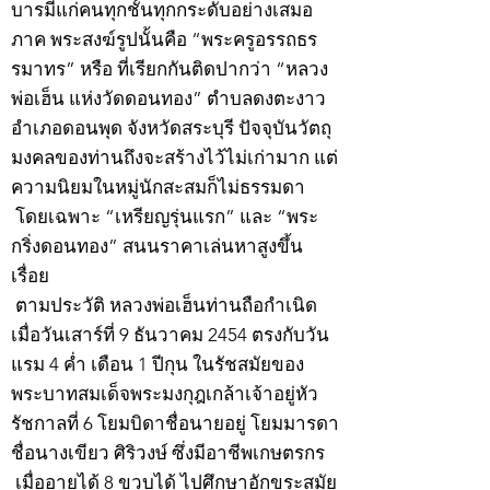
บารมีแก่คนทุกชั้นทุกกระดับอย่างเสมอ
ภาค พระสงฆ์รูปนั้นคือ “พระครูอรรถธร
รมาทร” หรือ ที่เรียกกันติดปากว่า “หลวง
พ่อเฮ็น แห่งวัดดอนทอง” ตำบลดงตะงาว
อำเภอดอนพุด จังหวัดสระบุรี ปัจจุบันวัตถุ
มงคลของท่านถึงจะสร้างไว้ไม่เก่ามาก แต่
ความนิยมในหมู่นักสะสมก็ไม่ธรรมดา
โดยเฉพาะ “เหรียญรุ่นแรก” และ “พระ
กริ่งดอนทอง” สนนราคาเล่นหาสูงขึ้น
เรื่อย
ตามประวัติ หลวงพ่อเฮ็นท่านถือกำเนิด
เมื่อวันเสาร์ที่ 9 ธันวาคม 2454 ตรงกับวัน
แรม 4 ค่ำ เดือน 1 ปีกุน ในรัชสมัยของ
พระบาทสมเด็จพระมงกุฎเกล้าเจ้าอยู่หัว
รัชกาลที่ 6 โยมบิดาชื่อนายอยู่ โยมมารดา
ชื่อนางเขียว ศิริวงษ์ ซึ่งมีอาชีพเกษตรกร
เมื่ออายุได้ 8 ขวบได้ ไปศึกษาอักขระสมัย