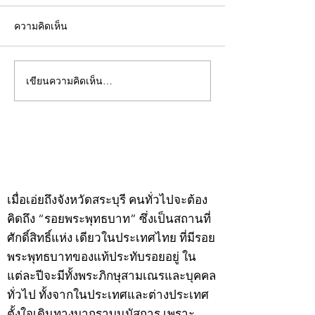
ความคิดเห็น
เขียนความคิดเห็น…
คอลัมน์"จับชีพจรวงการ
คอลัมน์"จับชีพจ
พระ"ประจำพุธที่ 29
พระ"ประจำอังคาร
กรกฎาคม 2569
กรกฎาคม 2569
©2020 by kampeenews. Proudly created with Wix.com
เมื่อเอ่ยถึงจังหวัดสระบุรี คนทั่วไปจะต้อง
คิดถึง “รอยพระพุทธบาท” ซึ่งเป็นสถานที่
ศักดิ์สิทธิ์แห่ง เดียวในประเทศไทย ที่มีรอย
พระพุทธบาทของแท้ประทับรอยอยู่ ใน
แต่ละปีจะมีทั้งพระภิกษุสามเณรและบุคคล
ทั่วไป ทั้งจากในประเทศและต่างประเทศ
ตั้งใจเดินทางมากราบนมัสการ เพราะ