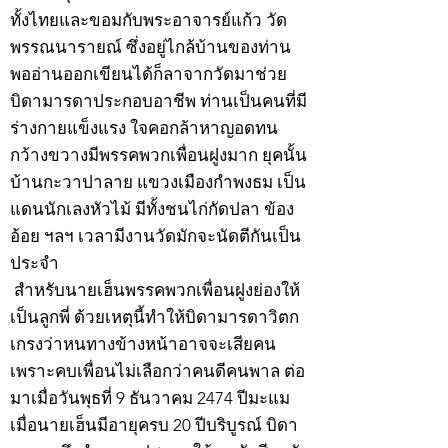
ทั้งไทยและขอมกับพระอาจารย์แก้ว วัด
พรรณนารายณ์ ซึ่งอยู่ไกล้บ้านของท่าน
พออ่านออกเขียนได้ก็ลาจากวัดมาช่วย
บิดามารดาประกอบอาชีพ ท่านเป็นคนที่มี
ร่างกายแข็งแรง ใจคอกล้าหาญอดทน
กว้างขวางมีพรรคพวกเพื่อนฝูงมาก ยุคนั้น
บ้านกะวาปาลาย แขวงเมืองกำพงธม เป็น
แดนนักเลงหัวไม้ มีทั้งชนไก่กัดปลา ข้อง
อ้อย ฯลฯ เวลามีงานวัดมักจะนัดตีกันเป็น
ประจำ
สำหรับนายเฮ็นพรรคพวกเพื่อนฝูงย่องให้
เป็นลูกพี่ ด้วยเหตุนี้ทำให้บิดามารดาวิตก
เกรงว่าหนทางข้างหน้าอาจจะเสียคน
เพราะคบเพื่อนไม่เลือกว่าคนดีคนพาล ต่อ
มาเมื่อวันพุธที่ 9 ธันวาคม 2474 ปีมะแม
เมื่อนายเฮ็นมีอายุครบ 20 ปีบริบูรณ์ บิดา