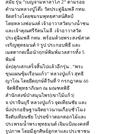
สมัย รุ่น “เบญจามหาลาโภ 2" ตามรอย
ตำนานหลวงปู่โต๊ะ วัดประดู่ฉิมพลี กทม. 
จัดสร้างโดยชมรมพุทธศาสน์ศิลป์
โดยหลวงพ่อนงค์ เจ้าอาวาสวัดบางน้ำชน 
และเจ้าคุณศรีรัตนโมลี  เจ้าอาวาสวัด
ประดู่ฉิมพลี กทม. พร้อมด้วยพระสงฆ์สวด
เจริญพุทธมนต์ 9 รูป ประกอบพิธี และ
เมตตากดเนื้อนำฤกษ์พิมพ์มวลสารทั้ง 5 
พิมพ์ 
👍ปลุกเสกเสร็จสิ้นไปแล้วอีกรุ่น...“พระ
ขุนแผนซุ้มเรือนแก้ว" หลวงปู่แก้ว สุทธิ
ญาโณ โดยยึดฤกษ์ดีวันที่ 9 กรกฎาคม 66 
 จัดพิธีพุทธาภิเษก ณ มณฑลพิธี
สำนักสงฆ์ป่าสมุนไพร(เขาไม้แก้ว) 
จ.ปราจีนบุรี หลวงปู่แก้ว จุดเทียนชัย และ
นั่งปรกอธิษฐานจิตยาวนานเกือบชั่วโมง 
จึงดับเทียนชัย โปรยข้าวตอกดอกไม้และ
ประพรมน้ำพระพุทธมนต์ เจิมแป้งมงคลที่
รูปภาพ โดยมีลูกศิษย์ลูกหาและประชาชน