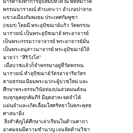
มารดาจึงทำการอุปสมบทให้ ณ พัทสีมาวัด
พรรณนารายณ์ ตำบลกะวา อำเภอปาลาย
แขวงเมืองกัมพงธม ประเทศกัมพูชา
(เขมร) โดยมี พระอุปัชฌาย์แก้ว วัดพรรณ
นารายณ์ เป็นพระอุปัชฌาย์ พระอาจารย์
เป็นพระกรรมวาจาจารย์ พระอาจารย์มั่น
เป็นพระอนุสาวนาจารย์ พระอุปัชฌาย์ให้
ฉายว่า “สิริวังโส”
เมื่อบวชแล้วก็จำพรรษาอยู่ที่วัดพรรณ
นารายณ์ ทำอุปัชฌาย์วัตรอาจาริยวัตร
ตามธรรมเนียมพระนวกะผู้บวชใหม่ และ
ศึกษาพระธรรมวินัยท่องบ่นสวดมนต์จน
จบทุกยุคทุกคัมภีร์ มีอุตสาหะจดจำได้
แม่นยำและเกิดเลื่อมใสศรัทธาในพระพุทธ
ศาสนายิ่ง
สิ่งสำคัญได้ศึกษาเล่าเรียนในด้านคาถา
อาคมจนมีความชำนาญ เจนจัดด้านวิชา