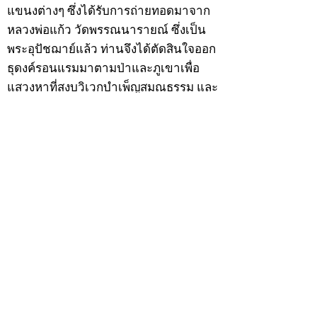
แขนงต่างๆ ซึ่งได้รับการถ่ายทอดมาจาก
หลวงพ่อแก้ว วัดพรรณนารายณ์ ซึ่งเป็น
พระอุปัชฌาย์แล้ว ท่านจึงได้ตัดสินใจออก
ธุดงค์รอนแรมมาตามป่าและภูเขาเพื่อ
แสวงหาที่สงบวิเวกบำเพ็ญสมณธรรม และ
ปฏิบัติสมถวิปัสสนากัมมัฏฐาน
ต่อมาได้อยู่จำพรรษาที่ “วัดดอนทอง”
เมื่อปี 2479 ระหว่างจำพรรษาอยู่ที่นั่นได้
เป็นที่ศรัทธาของชาวบ้านดอนทองมาก
ด้วยมีศีลาจารวัตรงดงาม ครั้นเมื่อ หลวง
พ่อแพ เจ้าอาวาสวัดดอนทอง มรณภาพลง
ชาวบ้านได้นิมนต์หลวงพ่อเฮ็น ดำรง
ตำแหน่งเจ้าอาวาสสืบต่อมา ปี 2535 ได้
รับพระราชทานเลื่อนสมณศักดิ์เป็นพระครู
สัญญาบัตรที่ “พระครูอรรถธรรมทร”
หลวงพ่อเฮ็น ได้สร้างมงคลวัตถุไว้หลาย
รุ่นหลายแบบ อาทิ ผ้ายันต์อุษาสวรรค์ มี