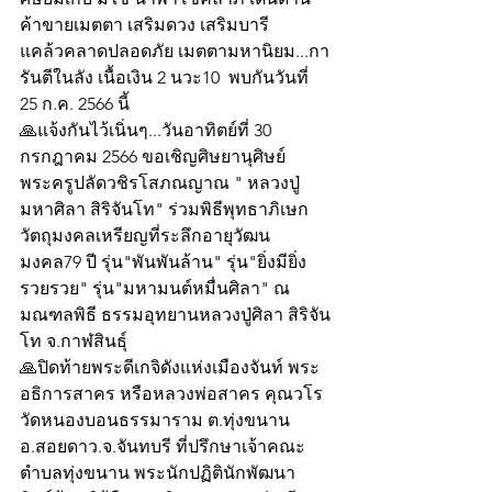
ค้าขายเมตตา เสริมดวง เสริมบารี 
แคล้วคลาดปลอดภัย เมตตามหานิยม...กา
รันตีในลัง เนื้อเงิน 2 นวะ10  พบกันวันที่ 
25 ก.ค. 2566 นี้
🙏แจ้งกันไว้เนิ่นๆ...วันอาทิตย์ที่ 30 
กรกฎาคม 2566 ขอเชิญศิษยานุศิษย์
พระครูปลัดวชิรโสภณญาณ " หลวงปู่
มหาศิลา สิริจันโท" ร่วมพิธีพุทธาภิเษก
วัตถุมงคลเหรียญที่ระลึกอายุวัฒน
มงคล79 ปี รุ่น"พันพันล้าน" รุ่น"ยิ่งมียิ่ง
รวยรวย" รุ่น"มหามนต์หมื่นศิลา" ณ 
มณฑลพิธี ธรรมอุทยานหลวงปู่ศิลา สิริจัน
โท จ.กาฬสินธุ์
🙏ปิดท้ายพระดีเกจิดังแห่งเมืองจันท์ พระ
อธิการสาคร หรือหลวงพ่อสาคร คุณวโร 
วัดหนองบอนธรรมาราม ต.ทุ่งขนาน 
อ.สอยดาว.จ.จันทบรี ที่ปรึกษาเจ้าคณะ
ตำบลทุ่งขนาน พระนักปฏิตินักพัฒนา 