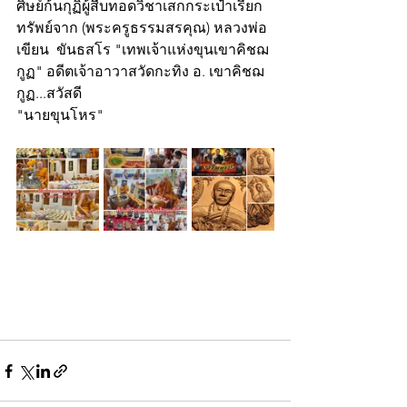
ศิษย์ก้นกุฏิผู้สืบทอดวิชาเสกกระเป๋าเรียก
ทรัพย์จาก (พระครูธรรมสรคุณ) หลวงพ่อ
เขียน  ขันธสโร "เทพเจ้าแห่งขุนเขาคิชฌ
กูฏ" อดีตเจ้าอาวาสวัดกะทิง อ. เขาคิชฌ
กูฏ...สวัสดี
"นายขุนโหร"