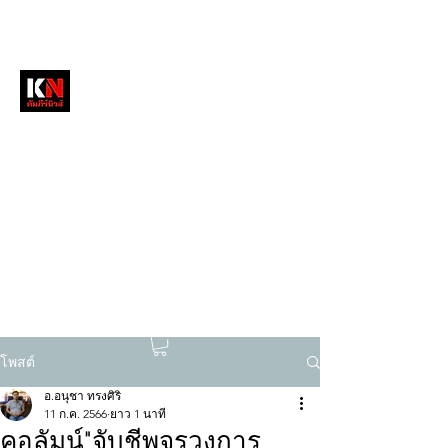
หนังสือพิมพ์คัมภีร์นิวส์
สื่อลึกวงการสงฆ์ เจาะตรงพระเครื่องดัง
tukompee07@gmail.com
0614034151
โพสต์
อ.อนุชา ทรงศิริ
11 ก.ค. 2566
ยาว 1 นาที
คอลัมน์"จับชีพจรวงการ