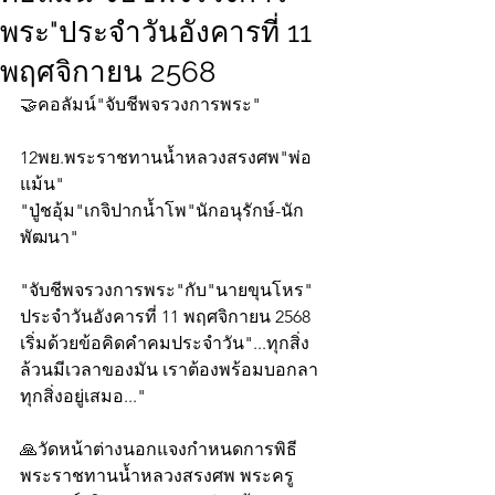
พระ"ประจำวันอังคารที่ 11
พฤศจิกายน 2568
🤝คอลัมน์"จับชีพจรวงการพระ"
12พย.พระราชทานน้ำหลวงสรงศพ"พ่อ
แม้น"
"ปู่ชอุ้ม"เกจิปากน้ำโพ"นักอนุรักษ์-นัก
พัฒนา" 
"จับชีพจรวงการพระ"กับ"นายขุนโหร" 
ประจำวันอังคารที่ 11 พฤศจิกายน 2568 
เริ่มด้วยข้อคิดคำคมประจำวัน"...ทุกสิ่ง
ล้วนมีเวลาของมัน เราต้องพร้อมบอกลา
ทุกสิ่งอยู่เสมอ..."
🙏วัดหน้าต่างนอกแจงกำหนดการพิธี
พระราชทานน้ำหลวงสรงศพ พระครู