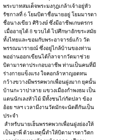
พระบาทสมเด็จพระมงกุฎเกล้าเจ้าอยู่หัว
รัชกาลที่ 6 โยมบิดาชื่อนายอยู่ โยมมารดา
ชื่อนางเขียว ศิริวงษ์ ซึ่งมีอาชีพเกษตรกร
เมื่ออายุได้ 8 ขวบได้ ไปศึกษาอักขระสมัย
ทั้งไทยและขอมกับพระอาจารย์แก้ว วัด
พรรณนารายณ์ ซึ่งอยู่ไกล้บ้านของท่าน
พออ่านออกเขียนได้ก็ลาจากวัดมาช่วย
บิดามารดาประกอบอาชีพ ท่านเป็นคนที่มี
ร่างกายแข็งแรง ใจคอกล้าหาญอดทน
กว้างขวางมีพรรคพวกเพื่อนฝูงมาก ยุคนั้น
บ้านกะวาปาลาย แขวงเมืองกำพงธม เป็น
แดนนักเลงหัวไม้ มีทั้งชนไก่กัดปลา ข้อง
อ้อย ฯลฯ เวลามีงานวัดมักจะนัดตีกันเป็น
ประจำ
สำหรับนายเฮ็นพรรคพวกเพื่อนฝูงย่องให้
เป็นลูกพี่ ด้วยเหตุนี้ทำให้บิดามารดาวิตก