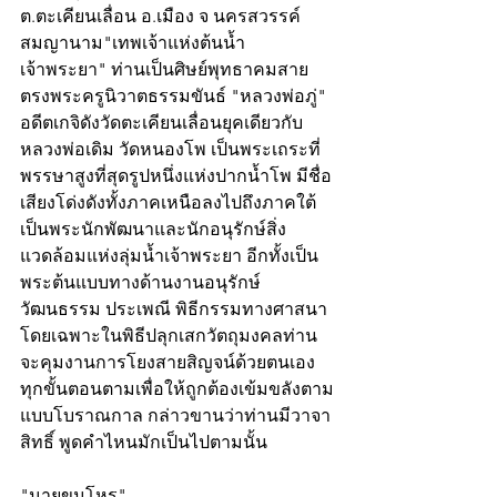
ต.ตะเคียนเลื่อน อ.เมือง จ นครสวรรค์ 
สมญานาม"เทพเจ้าแห่งต้นน้ำ
เจ้าพระยา" ท่านเป็นศิษย์พุทธาคมสาย
ตรงพระครูนิวาตธรรมขันธ์ "หลวงพ่อภู่" 
อดีตเกจิดังวัดตะเคียนเลื่อนยุคเดียวกับ
หลวงพ่อเดิม วัดหนองโพ เป็นพระเถระที่
พรรษาสูงที่สุดรูปหนึ่งแห่งปากน้ำโพ มีชื่อ
เสียงโด่งดังทั้งภาคเหนือลงไปถึงภาคใต้ 
เป็นพระนักพัฒนาและนักอนุรักษ์สิ่ง
แวดล้อมแห่งลุ่มน้ำเจ้าพระยา อีกทั้งเป็น
พระต้นแบบทางด้านงานอนุรักษ์
วัฒนธรรม ประเพณี พิธีกรรมทางศาสนา 
โดยเฉพาะในพิธีปลุกเสกวัตถุมงคลท่าน
จะคุมงานการโยงสายสิญจน์ด้วยตนเอง
ทุกขั้นตอนตามเพื่อให้ถูกต้องเข้มขลังตาม
แบบโบราณกาล กล่าวขานว่าท่านมีวาจา
สิทธิ์ พูดคำไหนมักเป็นไปตามนั้น  
"นายขุนโหร"