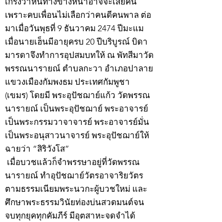
เกรงว่าหนทางข้างหน้าอาจจะเสียคน
เพราะคบเพื่อนไม่เลือกว่าคนดีคนพาล ต่อ
มาเมื่อวันพุธที่ 9 ธันวาคม 2474 ปีมะแม
เมื่อนายเฮ็นมีอายุครบ 20 ปีบริบูรณ์ บิดา
มารดาจึงทำการอุปสมบทให้ ณ พัทสีมาวัด
พรรณนารายณ์ ตำบลกะวา อำเภอปาลาย
แขวงเมืองกัมพงธม ประเทศกัมพูชา
(เขมร) โดยมี พระอุปัชฌาย์แก้ว วัดพรรณ
นารายณ์ เป็นพระอุปัชฌาย์ พระอาจารย์
เป็นพระกรรมวาจาจารย์ พระอาจารย์มั่น
เป็นพระอนุสาวนาจารย์ พระอุปัชฌาย์ให้
ฉายว่า “สิริวังโส”
เมื่อบวชแล้วก็จำพรรษาอยู่ที่วัดพรรณ
นารายณ์ ทำอุปัชฌาย์วัตรอาจาริยวัตร
ตามธรรมเนียมพระนวกะผู้บวชใหม่ และ
ศึกษาพระธรรมวินัยท่องบ่นสวดมนต์จน
จบทุกยุคทุกคัมภีร์ มีอุตสาหะจดจำได้