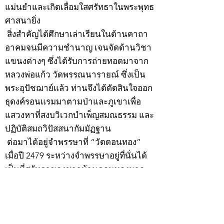
แม่นยำและเกิดเลื่อมใสศรัทธาในพระพุทธ
ศาสนายิ่ง
สิ่งสำคัญได้ศึกษาเล่าเรียนในด้านคาถา
อาคมจนมีความชำนาญ เจนจัดด้านวิชา
แขนงต่างๆ ซึ่งได้รับการถ่ายทอดมาจาก
หลวงพ่อแก้ว วัดพรรณนารายณ์ ซึ่งเป็น
พระอุปัชฌาย์แล้ว ท่านจึงได้ตัดสินใจออก
ธุดงค์รอนแรมมาตามป่าและภูเขาเพื่อ
แสวงหาที่สงบวิเวกบำเพ็ญสมณธรรม และ
ปฏิบัติสมถวิปัสสนากัมมัฏฐาน
ต่อมาได้อยู่จำพรรษาที่ “วัดดอนทอง”
เมื่อปี 2479 ระหว่างจำพรรษาอยู่ที่นั่นได้
เป็นที่ศรัทธาของชาวบ้านดอนทองมาก
ด้วยมีศีลาจารวัตรงดงาม ครั้นเมื่อ หลวง
พ่อแพ เจ้าอาวาสวัดดอนทอง มรณภาพลง
ชาวบ้านได้นิมนต์หลวงพ่อเฮ็น ดำรง
ตำแหน่งเจ้าอาวาสสืบต่อมา ปี 2535 ได้