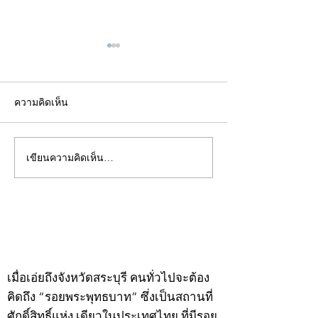
ความคิดเห็น
เขียนความคิดเห็น…
คอลัมน์"จับชีพจรวงการ
คอลัมน์"จับชีพจ
พระ"ประจำพุธที่ 29
พระ"ประจำอังคาร
กรกฎาคม 2569
กรกฎาคม 2569
©2020 by kampeenews. Proudly created with Wix.com
เมื่อเอ่ยถึงจังหวัดสระบุรี คนทั่วไปจะต้อง
คิดถึง “รอยพระพุทธบาท” ซึ่งเป็นสถานที่
ศักดิ์สิทธิ์แห่ง เดียวในประเทศไทย ที่มีรอย