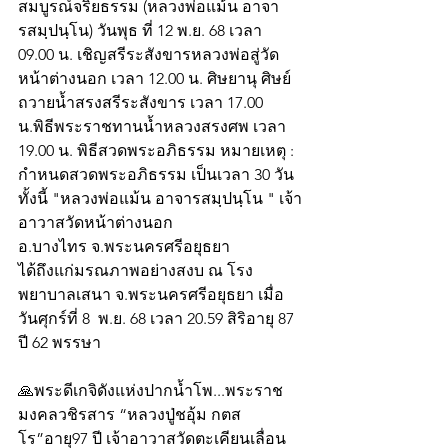
สมบูรณ์จริยธรรม (หลวงพ่อแม้น อาจา
รสมฺปนฺโน) วันพุธ ที่ 12 พ.ย. 68 เวลา 
09.00 น. เชิญสรีระสังขารหลวงพ่อสู่วัด
หน้าต่างนอก เวลา 12.00 น. ศิษยานุ ศิษย์
ถวายน้ำสรงสรีระสังขาร เวลา 17.00 
น.พิธีพระราชทานน้ำหลวงสรงศพ เวลา 
19.00 น. พิธีสวดพระอภิธรรม หมายเหตุ : 
กำหนดสวดพระอภิธรรม เป็นเวลา 30 วัน  
ทั้งนี้ "หลวงพ่อแม้น อาจารสมฺปนฺโน " เจ้า
อาวาสวัดหน้าต่างนอก 
อ.บางไทร จ.พระนครศรีอยุธยา
ได้ถึงแก่มรณภาพอย่างสงบ ณ โรง
พยาบาลเสนา จ.พระนครศรีอยุธยา เมื่อ
วันศุกร์ที่ 8  พ.ย. 68 เวลา 20.59 สิริอายุ 87 
ปี 62 พรรษา
🙏พระดีเกจิดังแห่งปากน้ำโพ...พระราช
มงคลวชิรสาร “หลวงปู่ชอุ้ม กตส
โร”อายุ97 ปี เจ้าอาวาสวัดตะเคียนเลื่อน 