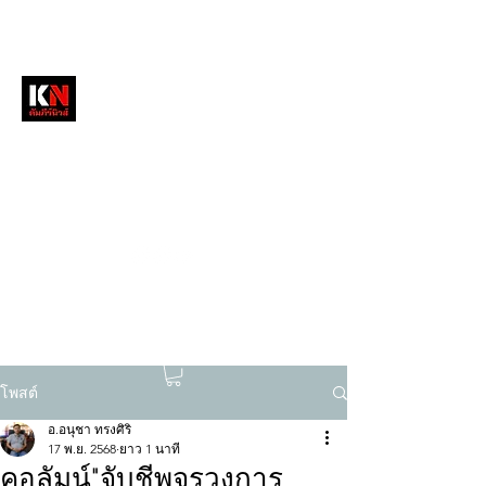
หนังสือพิมพ์คัมภีร์นิวส์
สื่อลึกวงการสงฆ์ เจาะตรงพระเครื่องดัง
tukompee07@gmail.com
0614034151
โพสต์
อ.อนุชา ทรงศิริ
17 พ.ย. 2568
ยาว 1 นาที
คอลัมน์"จับชีพจรวงการ