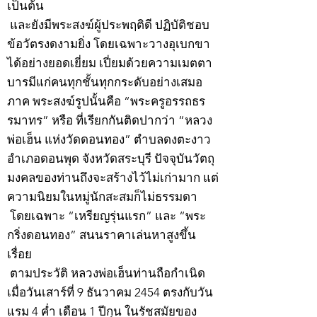
เป็นต้น
และยังมีพระสงฆ์ผู้ประพฤติดี ปฏิบัติชอบ
ข้อวัตรงดงามยิ่ง โดยเฉพาะวางอุเบกขา
ได้อย่างยอดเยี่ยม เปี่ยมด้วยความเมตตา
บารมีแก่คนทุกชั้นทุกกระดับอย่างเสมอ
ภาค พระสงฆ์รูปนั้นคือ “พระครูอรรถธร
รมาทร” หรือ ที่เรียกกันติดปากว่า “หลวง
พ่อเฮ็น แห่งวัดดอนทอง” ตำบลดงตะงาว
อำเภอดอนพุด จังหวัดสระบุรี ปัจจุบันวัตถุ
มงคลของท่านถึงจะสร้างไว้ไม่เก่ามาก แต่
ความนิยมในหมู่นักสะสมก็ไม่ธรรมดา
โดยเฉพาะ “เหรียญรุ่นแรก” และ “พระ
กริ่งดอนทอง” สนนราคาเล่นหาสูงขึ้น
เรื่อย
ตามประวัติ หลวงพ่อเฮ็นท่านถือกำเนิด
เมื่อวันเสาร์ที่ 9 ธันวาคม 2454 ตรงกับวัน
แรม 4 ค่ำ เดือน 1 ปีกุน ในรัชสมัยของ