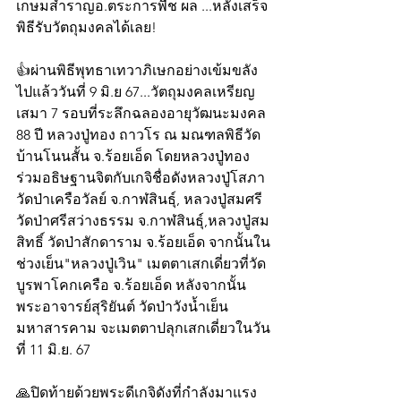
เกษมสำราญอ.ตระการพืช ผล ...หลังเสร็จ
พิธีรับวัตถุมงคลได้เลย!
👍ผ่านพิธีพุทธาเทวาภิเษกอย่างเข้มขลัง
ไปแล้ววันที่ 9 มิ.ย 67...วัตถุมงคลเหรียญ
เสมา 7 รอบที่ระลึกฉลองอายุวัฒนะมงคล 
88 ปี หลวงปู่ทอง ถาวโร ณ มณฑลพิธีวัด
บ้านโนนสั้น จ.ร้อยเอ็ด โดยหลวงปู่ทอง
ร่วมอธิษฐานจิตกับเกจิชื่อดังหลวงปู่โสภา 
วัดป่าเครือวัลย์ จ.กาฬสินธุ์, หลวงปู่สมศรี 
วัดป่าศรีสว่างธรรม จ.กาฬสินธุ์,หลวงปู่สม
สิทธิ์ วัดป่าสักดาราม จ.ร้อยเอ็ด จากนั้นใน
ช่วงเย็น"หลวงปู่เวิน" เมตตาเสกเดี่ยวที่วัด
บูรพาโคกเครือ จ.ร้อยเอ็ด หลังจากนั้น
พระอาจารย์สุริยันต์ วัดป่าวังน้ำเย็น
มหาสารคาม จะเมตตาปลุกเสกเดี่ยวในวัน
ที่ 11 มิ.ย. 67
🙏ปิดท้ายด้วยพระดีเกจิดังที่กำลังมาแรง