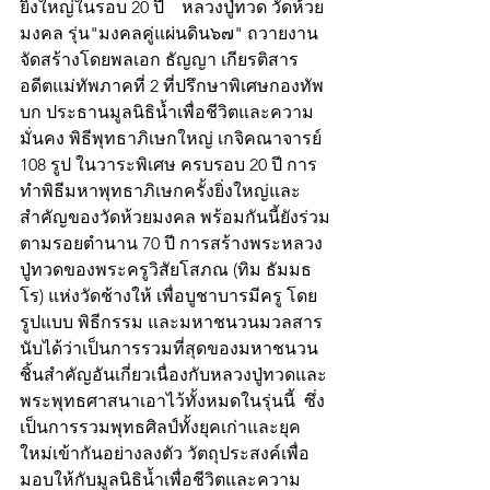
ยิ่งใหญ่ในรอบ 20 ปี    หลวงปู่ทวด วัดห้วย
มงคล รุ่น"มงคลคู่แผ่นดิน๖๗" ถวายงาน
จัดสร้างโดยพลเอก ธัญญา เกียรติสาร 
อดีตแม่ทัพภาคที่ 2 ที่ปรึกษาพิเศษกองทัพ
บก ประธานมูลนิธิน้ำเพื่อชีวิตและความ
มั่นคง พิธีพุทธาภิเษกใหญ่ เกจิคณาจารย์ 
108 รูป ในวาระพิเศษ ครบรอบ 20 ปี การ
ทำพิธีมหาพุทธาภิเษกครั้งยิ่งใหญ่และ
สำคัญของวัดห้วยมงคล พร้อมกันนี้ยังร่วม
ตามรอยตำนาน 70 ปี การสร้างพระหลวง
ปู่ทวดของพระครูวิสัยโสภณ (ทิม ธัมมธ
โร) แห่งวัดช้างให้ เพื่อบูชาบารมีครู โดย
รูปแบบ พิธีกรรม และมหาชนวนมวลสาร 
นับได้ว่าเป็นการรวมที่สุดของมหาชนวน
ชิ้นสำคัญอันเกี่ยวเนื่องกับหลวงปู่ทวดและ
พระพุทธศาสนาเอาไว้ทั้งหมดในรุ่นนี้  ซึ่ง
เป็นการรวมพุทธศิลป์ทั้งยุคเก่าและยุค
ใหม่เข้ากันอย่างลงตัว วัตถุประสงค์เพื่อ
มอบให้กับมูลนิธิน้ำเพื่อชีวิตและความ