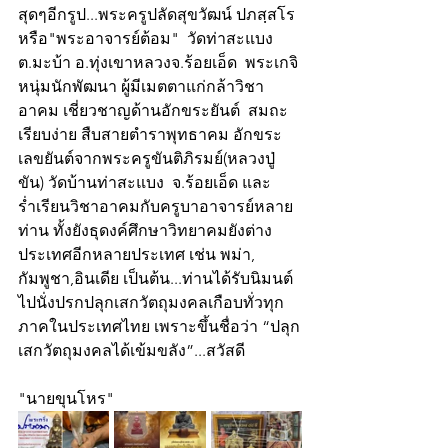
สุดๆอีกรูป...พระครูปลัดสุขวัฒน์ ปภสฺสโร 
หรือ"พระอาจารย์ต้อม"  วัดท่าสะแบง 
ต.มะบ้า อ.ทุ่งเขาหลวงจ.ร้อยเอ็ด  พระเกจิ
หนุ่มนักพัฒนา ผู้มีเมตตาแก่กล้าวิชา
อาคม เชี่ยวชาญด้านอักขระยันต์  สมถะ 
เรียบง่าย สืบสายตำราพุทธาคม อักขระ
เลขยันต์จากพระครูขันติภิรมย์(หลวงปู่
ขัน) วัดบ้านท่าสะแบง  จ.ร้อยเอ็ด และ
ร่ำเรียนวิชาอาคมกับครูบาอาจารย์หลาย
ท่าน ทั้งยังธุดงค์ศึกษาวิทยาคมยังต่าง
ประเทศอีกหลายประเทศ เช่น พม่า, 
กัมพูชา,อินเดีย เป็นต้น...ท่านได้รับนิมนต์
ไปนั่งปรกปลุกเสกวัตถุมงคลเกือบทั่วทุก
ภาคในประเทศไทย เพราะขึ้นชื่อว่า “ปลุก
เสกวัตถุมงคลได้เข้มขลัง”...สวัสดี
"นายขุนโหร"