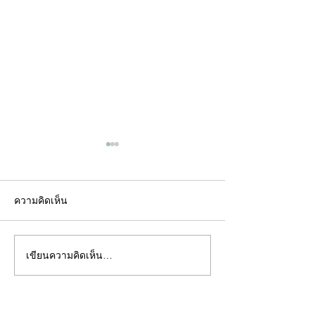
ความคิดเห็น
เขียนความคิดเห็น…
คอลัมน์"จับชีพจรวงการ
คอลัมน์"จับชีพจ
พระ"ประจำพุธที่ 29
พระ"ประจำอังคาร
กรกฎาคม 2569
กรกฎาคม 2569