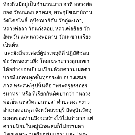
ท้องถิ่นมีอยู่เป็นจำนวนมาก อาทิ หลวงพ่อ
ยอด วัดหนองปลาหมอ, พระอุปัชฌาย์กาน
วัดโคกโพธิ์, อุปัชฌาย์ตัน วัดอู่ตะเภา,
หลวงพ่อลา วัดแก่งคอย, หลวงพ่อย้อย วัด
อัมพวัน และหลวงพ่อตาบ วัดมะขามเรียง
เป็นต้น
และยังมีพระสงฆ์ผู้ประพฤติดี ปฏิบัติชอบ
ข้อวัตรงดงามยิ่ง โดยเฉพาะวางอุเบกขา
ได้อย่างยอดเยี่ยม เปี่ยมด้วยความเมตตา
บารมีแก่คนทุกชั้นทุกกระดับอย่างเสมอ
ภาค พระสงฆ์รูปนั้นคือ “พระครูอรรถธร
รมาทร” หรือ ที่เรียกกันติดปากว่า “หลวง
พ่อเฮ็น แห่งวัดดอนทอง” ตำบลดงตะงาว
อำเภอดอนพุด จังหวัดสระบุรี ปัจจุบันวัตถุ
มงคลของท่านถึงจะสร้างไว้ไม่เก่ามาก แต่
ความนิยมในหมู่นักสะสมก็ไม่ธรรมดา
โดยเฉพาะ “เหรียญรุ่นแรก” และ “พระ