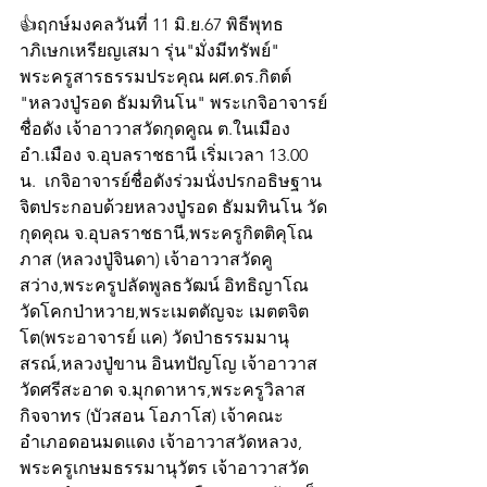
👍ฤกษ์มงคลวันที่ 11 มิ.ย.67 พิธีพุทธ
าภิเษกเหรียญเสมา รุ่น"มั่งมีทรัพย์" 
พระครูสารธรรมประคุณ ผศ.ดร.กิตต์ 
"หลวงปู่รอด ธัมมทินโน" พระเกจิอาจารย์
ชื่อดัง เจ้าอาวาสวัดกุดคูณ ต.ในเมือง 
อำ.เมือง จ.อุบลราชธานี เริ่มเวลา 13.00 
น.  เกจิอาจารย์ชื่อดังร่วมนั่งปรกอธิษฐาน
จิตประกอบด้วยหลวงปู่รอด ธัมมทินโน วัด
กุดคุณ จ.อุบลราชธานี,พระครูกิตติคุโณ
ภาส (หลวงปู่จินดา) เจ้าอาวาสวัดคู
สว่าง,พระครูปลัดพูลธวัฒน์ อิทธิญาโณ 
วัดโคกป่าหวาย,พระเมตตัญจะ เมตตจิต
โต(พระอาจารย์ แค) วัดป่าธรรมมานุ
สรณ์,หลวงปู่ขาน อินทปัญโญ เจ้าอาวาส
วัดศรีสะอาด จ.มุกดาหาร,พระครูวิลาส
กิจจาทร (บัวสอน โอภาโส) เจ้าคณะ
อำเภอดอนมดแดง เจ้าอาวาสวัดหลวง, 
พระครูเกษมธรรมานุวัตร เจ้าอาวาสวัด