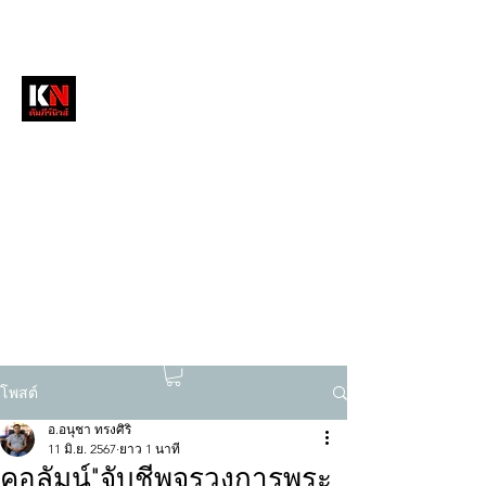
หนังสือพิมพ์คัมภีร์นิวส์
สื่อลึกวงการสงฆ์ เจาะตรงพระเครื่องดัง
tukompee07@gmail.com
0614034151
โพสต์
อ.อนุชา ทรงศิริ
11 มิ.ย. 2567
ยาว 1 นาที
คอลัมน์"จับชีพจรวงการพระ