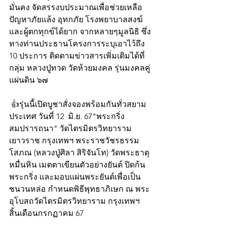
มั่นคง จัดสรรงบประมาณเพื่อช่วยเหลือ
ปัญหาภัยแล้ง อุทกภัย โรงพยาบาลสงฆ์ 
และผู้ตกทุกข์ได้ยาก จากหลายๆมูลนิธิ ซึ่ง
ทางท่านประธานโครงการระบุเอาไว้ถึง 
10 ประการ ติดตามข่าวสารเพิ่มเติมได้ที่  
กลุ่ม หลวงปู่ทวด วัดห้วยมงคล รุ่นมงคลคู่ 
แผ่นดิน ๖๗  
 👍รุ่นนี้เปิดบูชาสั่งจองพร้อมกันทั่วสยาม
ประเทศ วันที่ 12  มิ.ย. 67"พระกริ่ง
สมปรารถนา" วัดไตรมิตรวิทยาราม 
เยาวราช กรุงเทพฯ พระราชวัชรธรรม
โสภณ (หลวงปู่ศิลา สิริจันโท) วัดพระธาตุ
หมื่นหิน เมตตาเขียนตัวอย่างยันต์ ปิดก้น
พระกริ่ง และมอบแผ่นพระยันต์เพื่อเป็น
ชนวนหล่อ กำหนดพิธีพุทธาภิเษก ณ พระ
อุโบสถวัดไตรมิตรวิทยาราม กรุงเทพฯ  
สิ้นเดือนกรกฏาคม 67