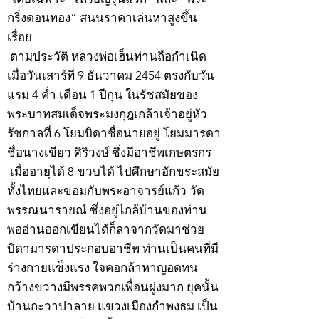
กริ่งดอนทอง” สนนราคาเล่นหาสูงขึ้น
เรื่อย
ตามประวัติ หลวงพ่อเฮ็นท่านถือกำเนิด
เมื่อวันเสาร์ที่ 9 ธันวาคม 2454 ตรงกับวัน
แรม 4 ค่ำ เดือน 1 ปีกุน ในรัชสมัยของ
พระบาทสมเด็จพระมงกุฎเกล้าเจ้าอยู่หัว
รัชกาลที่ 6 โยมบิดาชื่อนายอยู่ โยมมารดา
ชื่อนางเขียว ศิริวงษ์ ซึ่งมีอาชีพเกษตรกร
เมื่ออายุได้ 8 ขวบได้ ไปศึกษาอักขระสมัย
ทั้งไทยและขอมกับพระอาจารย์แก้ว วัด
พรรณนารายณ์ ซึ่งอยู่ไกล้บ้านของท่าน
พออ่านออกเขียนได้ก็ลาจากวัดมาช่วย
บิดามารดาประกอบอาชีพ ท่านเป็นคนที่มี
ร่างกายแข็งแรง ใจคอกล้าหาญอดทน
กว้างขวางมีพรรคพวกเพื่อนฝูงมาก ยุคนั้น
บ้านกะวาปาลาย แขวงเมืองกำพงธม เป็น