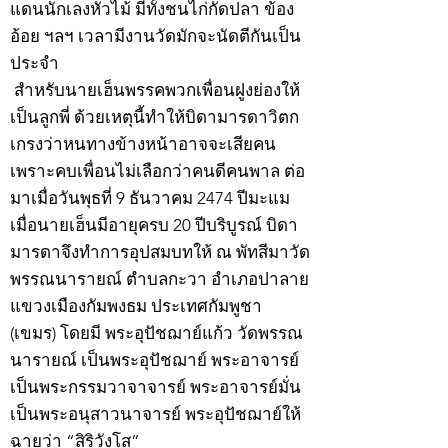
แดนนักเลงหัวไม้ มีทั้งชนไก่กัดปลา ข้อง
อ้อย ฯลฯ เวลามีงานวัดมักจะนัดตีกันเป็น
ประจำ
สำหรับนายเฮ็นพรรคพวกเพื่อนฝูงย่องให้
เป็นลูกพี่ ด้วยเหตุนี้ทำให้บิดามารดาวิตก
เกรงว่าหนทางข้างหน้าอาจจะเสียคน
เพราะคบเพื่อนไม่เลือกว่าคนดีคนพาล ต่อ
มาเมื่อวันพุธที่ 9 ธันวาคม 2474 ปีมะแม
เมื่อนายเฮ็นมีอายุครบ 20 ปีบริบูรณ์ บิดา
มารดาจึงทำการอุปสมบทให้ ณ พัทสีมาวัด
พรรณนารายณ์ ตำบลกะวา อำเภอปาลาย
แขวงเมืองกัมพงธม ประเทศกัมพูชา
(เขมร) โดยมี พระอุปัชฌาย์แก้ว วัดพรรณ
นารายณ์ เป็นพระอุปัชฌาย์ พระอาจารย์
เป็นพระกรรมวาจาจารย์ พระอาจารย์มั่น
เป็นพระอนุสาวนาจารย์ พระอุปัชฌาย์ให้
ฉายว่า “สิริวังโส”