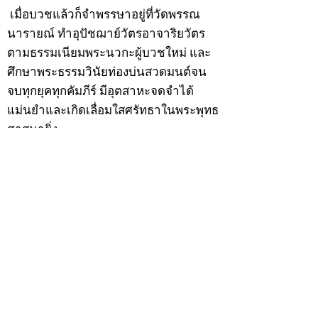
เมื่อบวชแล้วก็จำพรรษาอยู่ที่วัดพรรณ
นารายณ์ ทำอุปัชฌาย์วัตรอาจาริยวัตร
ตามธรรมเนียมพระนวกะผู้บวชใหม่ และ
ศึกษาพระธรรมวินัยท่องบ่นสวดมนต์จน
จบทุกยุคทุกคัมภีร์ มีอุตสาหะจดจำได้
แม่นยำและเกิดเลื่อมใสศรัทธาในพระพุทธ
ศาสนายิ่ง
สิ่งสำคัญได้ศึกษาเล่าเรียนในด้านคาถา
อาคมจนมีความชำนาญ เจนจัดด้านวิชา
แขนงต่างๆ ซึ่งได้รับการถ่ายทอดมาจาก
หลวงพ่อแก้ว วัดพรรณนารายณ์ ซึ่งเป็น
พระอุปัชฌาย์แล้ว ท่านจึงได้ตัดสินใจออก
ธุดงค์รอนแรมมาตามป่าและภูเขาเพื่อ
แสวงหาที่สงบวิเวกบำเพ็ญสมณธรรม และ
ปฏิบัติสมถวิปัสสนากัมมัฏฐาน
ต่อมาได้อยู่จำพรรษาที่ “วัดดอนทอง”