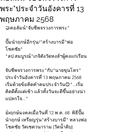
พระ"ประจำวันอังคารที่ 13
พฤษภาคม 2568
🤝คอลัมน์"จับชีพจรวงการพระ"
ปั๊มนำฤกษ์อีกรุ่น/"สร้างบารมี"พ่อ
โชคชัย"
"ลป.สมบูรณ์"เกจิดังวัดหงส์ฯผู้คงแก่เรียน
จับชีพจรวงการพระ"กับ"นายขุนโหร" 
ประจำวันอังคารที่ 13 พฤษภาคม 2568 
เริ่มด้วยข้อคิดคำคมประจำวัน😊"...เริ่ม
คิดดีตั้งแต่เช้า แล้วทั้งวันจะดีขึ้นอย่างน่า
แปลกใจ..."
👍ฤกษ์มงคลเมื่อวันที่ 12 พ.ค. 68  พิธีปั๊ม
นำฤกษ์ เหรียญรุ่น"สร้างบารมี" หลวงพ่อ
โชคชัย วัดเชตวนาราม (วัดน้ำดิบ) 