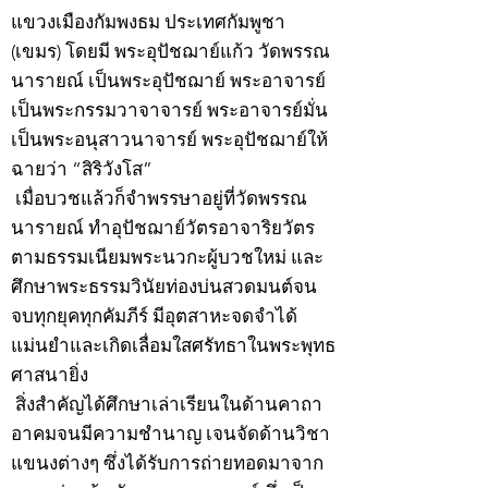
แขวงเมืองกัมพงธม ประเทศกัมพูชา
(เขมร) โดยมี พระอุปัชฌาย์แก้ว วัดพรรณ
นารายณ์ เป็นพระอุปัชฌาย์ พระอาจารย์
เป็นพระกรรมวาจาจารย์ พระอาจารย์มั่น
เป็นพระอนุสาวนาจารย์ พระอุปัชฌาย์ให้
ฉายว่า “สิริวังโส”
เมื่อบวชแล้วก็จำพรรษาอยู่ที่วัดพรรณ
นารายณ์ ทำอุปัชฌาย์วัตรอาจาริยวัตร
ตามธรรมเนียมพระนวกะผู้บวชใหม่ และ
ศึกษาพระธรรมวินัยท่องบ่นสวดมนต์จน
จบทุกยุคทุกคัมภีร์ มีอุตสาหะจดจำได้
แม่นยำและเกิดเลื่อมใสศรัทธาในพระพุทธ
ศาสนายิ่ง
สิ่งสำคัญได้ศึกษาเล่าเรียนในด้านคาถา
อาคมจนมีความชำนาญ เจนจัดด้านวิชา
แขนงต่างๆ ซึ่งได้รับการถ่ายทอดมาจาก