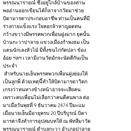
พรรณนารายณ์ ซึ่งอยู่ไกล้บ้านของท่าน
พออ่านออกเขียนได้ก็ลาจากวัดมาช่วย
บิดามารดาประกอบอาชีพ ท่านเป็นคนที่มี
ร่างกายแข็งแรง ใจคอกล้าหาญอดทน
กว้างขวางมีพรรคพวกเพื่อนฝูงมาก ยุคนั้น
บ้านกะวาปาลาย แขวงเมืองกำพงธม เป็น
แดนนักเลงหัวไม้ มีทั้งชนไก่กัดปลา ข้อง
อ้อย ฯลฯ เวลามีงานวัดมักจะนัดตีกันเป็น
ประจำ
สำหรับนายเฮ็นพรรคพวกเพื่อนฝูงย่องให้
เป็นลูกพี่ ด้วยเหตุนี้ทำให้บิดามารดาวิตก
เกรงว่าหนทางข้างหน้าอาจจะเสียคน
เพราะคบเพื่อนไม่เลือกว่าคนดีคนพาล ต่อ
มาเมื่อวันพุธที่ 9 ธันวาคม 2474 ปีมะแม
เมื่อนายเฮ็นมีอายุครบ 20 ปีบริบูรณ์ บิดา
มารดาจึงทำการอุปสมบทให้ ณ พัทสีมาวัด
พรรณนารายณ์ ตำบลกะวา อำเภอปาลาย