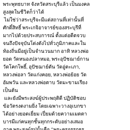
พระพุทธบาท จังหวัดสระบุรีแล้ว เป็นมงคล
สูงสุดในชีวิตก็ว่าได้
ไม่ใช่ว่าสระบุรีจะมีแต่สถานที่เท่านั้นที่
ศักดิ์สิทธิ์ พระเกจิอาจารย์ของสระบุรีที่
มากไปด้วยประสบการณ์ ตั้งแต่อดีตจวบ
จนถึงปัจจุบันโด่งดังไปทั่วภูมิภาคและใน
ท้องถิ่นมีอยู่เป็นจำนวนมาก อาทิ หลวงพ่อ
ยอด วัดหนองปลาหมอ, พระอุปัชฌาย์กาน
วัดโคกโพธิ์, อุปัชฌาย์ตัน วัดอู่ตะเภา,
หลวงพ่อลา วัดแก่งคอย, หลวงพ่อย้อย วัด
อัมพวัน และหลวงพ่อตาบ วัดมะขามเรียง
เป็นต้น
และยังมีพระสงฆ์ผู้ประพฤติดี ปฏิบัติชอบ
ข้อวัตรงดงามยิ่ง โดยเฉพาะวางอุเบกขา
ได้อย่างยอดเยี่ยม เปี่ยมด้วยความเมตตา
บารมีแก่คนทุกชั้นทุกกระดับอย่างเสมอ
ภาค พระสงฆ์รูปนั้นคือ “พระครูอรรถธร