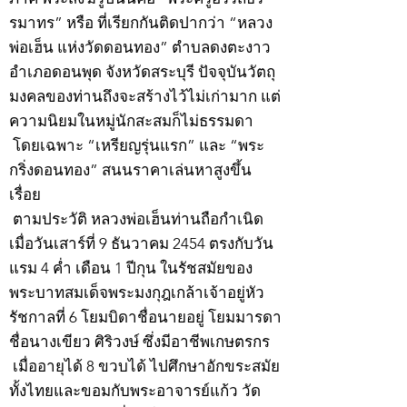
รมาทร” หรือ ที่เรียกกันติดปากว่า “หลวง
พ่อเฮ็น แห่งวัดดอนทอง” ตำบลดงตะงาว
อำเภอดอนพุด จังหวัดสระบุรี ปัจจุบันวัตถุ
มงคลของท่านถึงจะสร้างไว้ไม่เก่ามาก แต่
ความนิยมในหมู่นักสะสมก็ไม่ธรรมดา
โดยเฉพาะ “เหรียญรุ่นแรก” และ “พระ
กริ่งดอนทอง” สนนราคาเล่นหาสูงขึ้น
เรื่อย
ตามประวัติ หลวงพ่อเฮ็นท่านถือกำเนิด
เมื่อวันเสาร์ที่ 9 ธันวาคม 2454 ตรงกับวัน
แรม 4 ค่ำ เดือน 1 ปีกุน ในรัชสมัยของ
พระบาทสมเด็จพระมงกุฎเกล้าเจ้าอยู่หัว
รัชกาลที่ 6 โยมบิดาชื่อนายอยู่ โยมมารดา
ชื่อนางเขียว ศิริวงษ์ ซึ่งมีอาชีพเกษตรกร
เมื่ออายุได้ 8 ขวบได้ ไปศึกษาอักขระสมัย
ทั้งไทยและขอมกับพระอาจารย์แก้ว วัด