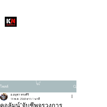
หนังสือพิมพ์คัมภีร์นิวส์
สื่อลึกวงการสงฆ์ เจาะตรงพระเครื่องดัง
tukompee07@gmail.com
0614034151
โพสต์
อ.อนุชา ทรงศิริ
14 พ.ค. 2568
ยาว 1 นาที
คอลัมน์"จับชีพจรวงการ