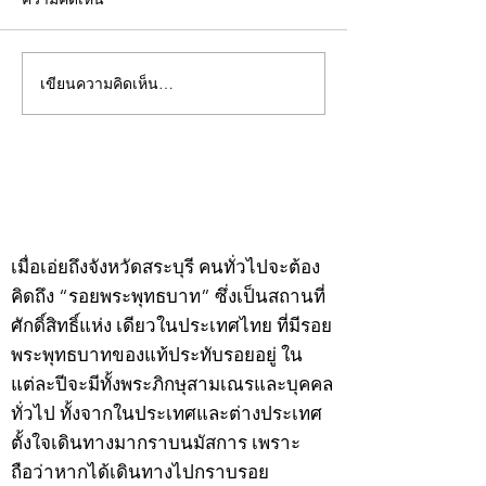
เขียนความคิดเห็น…
คอลัมน์"จับชีพจรวงการ
คอลัมน์"จับชีพจ
พระ"ประจำพุธที่ 29
พระ"ประจำอังคาร
กรกฎาคม 2569
กรกฎาคม 2569
©2020 by kampeenews. Proudly created with Wix.com
เมื่อเอ่ยถึงจังหวัดสระบุรี คนทั่วไปจะต้อง
คิดถึง “รอยพระพุทธบาท” ซึ่งเป็นสถานที่
ศักดิ์สิทธิ์แห่ง เดียวในประเทศไทย ที่มีรอย
พระพุทธบาทของแท้ประทับรอยอยู่ ใน
แต่ละปีจะมีทั้งพระภิกษุสามเณรและบุคคล
ทั่วไป ทั้งจากในประเทศและต่างประเทศ
ตั้งใจเดินทางมากราบนมัสการ เพราะ
ถือว่าหากได้เดินทางไปกราบรอย