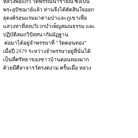
หลวงพ่อแก้ว วัดพรรณนารายณ์ ซึ่งเป็น
พระอุปัชฌาย์แล้ว ท่านจึงได้ตัดสินใจออก
ธุดงค์รอนแรมมาตามป่าและภูเขาเพื่อ
แสวงหาที่สงบวิเวกบำเพ็ญสมณธรรม และ
ปฏิบัติสมถวิปัสสนากัมมัฏฐาน
ต่อมาได้อยู่จำพรรษาที่ “วัดดอนทอง”
เมื่อปี 2479 ระหว่างจำพรรษาอยู่ที่นั่นได้
เป็นที่ศรัทธาของชาวบ้านดอนทองมาก
ด้วยมีศีลาจารวัตรงดงาม ครั้นเมื่อ หลวง
พ่อแพ เจ้าอาวาสวัดดอนทอง มรณภาพลง
ชาวบ้านได้นิมนต์หลวงพ่อเฮ็น ดำรง
ตำแหน่งเจ้าอาวาสสืบต่อมา ปี 2535 ได้
รับพระราชทานเลื่อนสมณศักดิ์เป็นพระครู
สัญญาบัตรที่ “พระครูอรรถธรรมทร”
หลวงพ่อเฮ็น ได้สร้างมงคลวัตถุไว้หลาย
รุ่นหลายแบบ อาทิ ผ้ายันต์อุษาสวรรค์ มี
พุทธคุณโดดเด่นด้านเมตตามหานิยม มี