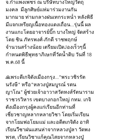
จ.กำแพงเพชร ณ บริษัทบางใหญ่วัตถุ
มงคล  มีลูกศิษย์แห่มาร่วมงานกัน
มากมาย ท่ามกลางฝนเทกระหน่ำ หลังพิธี
มีแจกเหรียญเนื้อทองแดงเถื่อน...รุ่นนี้ ผล
งานแกะโดยอาจารย์บิ๊ก บางใหญ่ จัดสร้าง
โดย ชิน ภัทรพงศ์-ภักดี ราชพฤกษ์
จำนวนสร้างน้อย เตรียมเปิดJองเร็วๆนี้ 
กำหนดพิธีพุทธาภิเษกที่วัดน้ำดิบ วันที่ 18 
พ.ค.68 นี้ 
🙏พระดีเกจิดังเมืองกรุง..."พระวชิรรัต
นรังษี" หรือ"หลวงปู่สมบูรณ์ รตน
ญาโณ" ผู้ช่วยเจ้าอาวาสวัดหงส์รัตนาราม
ราชวรวิหาร เขตบางกอกใหญ่ กทม. เกจิ
ดังเมืองกรุงผู้คงแก่เรียนอีกท่านที่
เชี่ยวชาญหลากหลายวิชา โดยเริ่มเรียน
จากโยมพ่อโยมแม่ และอดีตเกจิดัง อาทิ 
เรียนวืชาฝนแสนห่าจากหลวงปู่ลา วัดพง
พรต, เรียนวิชาแก้คุณไสยจากหลวงปู่