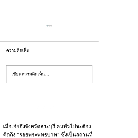
ความคิดเห็น
เขียนความคิดเห็น…
คอลัมน์"จับชีพจรวงการ
คอลัมน์"จับชีพจ
พระ"ประจำพุธที่ 29
พระ"ประจำอังคาร
กรกฎาคม 2569
กรกฎาคม 2569
©2020 by kampeenews. Proudly created with Wix.com
เมื่อเอ่ยถึงจังหวัดสระบุรี คนทั่วไปจะต้อง
คิดถึง “รอยพระพุทธบาท” ซึ่งเป็นสถานที่