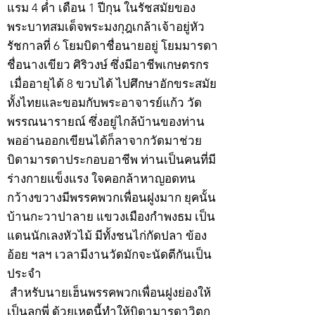
แรม 4 ค่ำ เดือน 1 ปีกุน ในรัชสมัยของ
พระบาทสมเด็จพระมงกุฎเกล้าเจ้าอยู่หัว
รัชกาลที่ 6 โยมบิดาชื่อนายอยู่ โยมมารดา
ชื่อนางเขียว ศิริวงษ์ ซึ่งมีอาชีพเกษตรกร
เมื่ออายุได้ 8 ขวบได้ ไปศึกษาอักขระสมัย
ทั้งไทยและขอมกับพระอาจารย์แก้ว วัด
พรรณนารายณ์ ซึ่งอยู่ไกล้บ้านของท่าน
พออ่านออกเขียนได้ก็ลาจากวัดมาช่วย
บิดามารดาประกอบอาชีพ ท่านเป็นคนที่มี
ร่างกายแข็งแรง ใจคอกล้าหาญอดทน
กว้างขวางมีพรรคพวกเพื่อนฝูงมาก ยุคนั้น
บ้านกะวาปาลาย แขวงเมืองกำพงธม เป็น
แดนนักเลงหัวไม้ มีทั้งชนไก่กัดปลา ข้อง
อ้อย ฯลฯ เวลามีงานวัดมักจะนัดตีกันเป็น
ประจำ
สำหรับนายเฮ็นพรรคพวกเพื่อนฝูงย่องให้
เป็นลูกพี่ ด้วยเหตุนี้ทำให้บิดามารดาวิตก