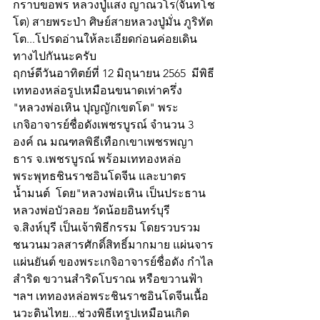
กราบขอพร หลวงปู่แสง ญาณวโร(จันทโช
โต) สายพระป่า ศิษย์สายหลวงปู่มั่น ภูริทัต
โต...โปรดอ่านให้ละเอียดก่อนค่อยเดิน
ทางไปกันนะครับ
ฤกษ์ดีวันอาทิตย์ที่ 12 มิถุนายน 2565  มีพิธี
เททองหล่อรูปเหมือนขนาดเท่าครึ่ง 
"หลวงพ่อเหิน ปุญญักเขตโต" พระ
เกจิอาจารย์ชื่อดังเพชรบูรณ์ จำนวน 3 
องค์ ณ มณฑลพิธีเทือกเขาเพชรพญา
ธาร จ.เพชรบูรณ์ พร้อมเททองหล่อ
พระพุทธชินราชอินโดจีน และบาตร
น้ำมนต์  โดย"หลวงพ่อเหิน เป็นประธาน
หลวงพ่อบัวลอย วัดน้อยอินทร์บุรี 
จ.สิงห์บุรี เป็นเจ้าพิธีกรรม โดยรวบรวม
ชนวนมวลสารศักดิ์สิทธิ์มากมาย แผ่นจาร
แผ่นยันต์ ของพระเกจิอาจารย์ชื่อดัง กำไล
สำริด ขวานสำริดโบราณ หรือขวานฟ้า 
ฯลฯ เททองหล่อพระชินราชอินโดจีนเนื้อ
นวะดินไทย...ช่วงพิธีเทรูปเหมือนเกิด