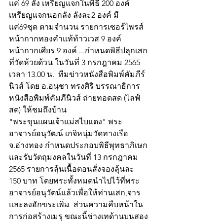
แค่ 69 ลัง เหรียญแจกในพิธี 200 องค์ 
เหรียญแจกนอกลัง ลังละ2 องค์ มี
แค่69ชุด ตามจำนวน รายการเซอร์ไพรส์ 
หน้ากากทองคำแท้ท้าวเวส 9 องค์   
หน้ากากเศียร 9 องค์ ...กำหนดพิธีปลุกเสก
ที่วัดห้วยด้วน ในวันที่ 3 กรกฎาคม 2565 
เวลา 13.00 น.  ทีมข่าวหนังสือพิมพ์คัมภีร์
นิวส์ โดย อ.อนุชา ทรงศิริ บรรณาธิการ
หนังสือพิมพ์คัมภีนิวส์ ถ่ายทอดสด (ไลฟ์
สด) ให้ชมถึงบ้าน
"พระขุนแผนเจ้าแม่สไบแดง" พระ
อาจารย์อนุวัฒน์ เกจิหนุ่มวัดทางเรือ 
จ.อ่างทอง กำหนดประกอบพิธีพุทธาภิเษก
และรับวัตถุมงคลในวันที่ 13 กรกฎาคม 
2565 รายการลุ้นเนื้อตอนสั่งจองลุ้นละ 
150 บาท โดยพระทั้งหมดนำไปไว้ที่พระ
อาจารย์อนุวัตน์แล้วเพื่อให้ท่านเสก,จาร
และลงอักขระเพิ่ม  ส่วนความคืบหน้าใน
การก่อสร้างเมรุ ขณะนี้ช่างเทด้านบนสอง