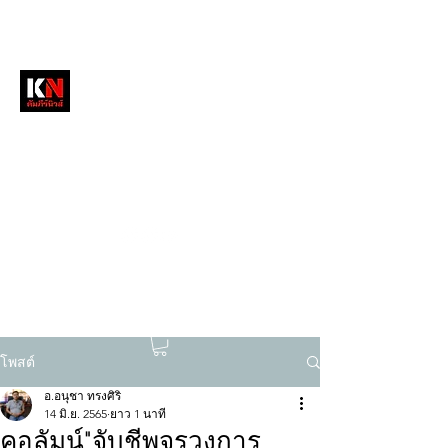
หนังสือพิมพ์คัมภีร์นิวส์
สื่อลึกวงการสงฆ์ เจาะตรงพระเครื่องดัง
tukompee07@gmail.com
0614034151
โพสต์
อ.อนุชา ทรงศิริ
14 มิ.ย. 2565
ยาว 1 นาที
คอลัมน์"จับชีพจรวงการ