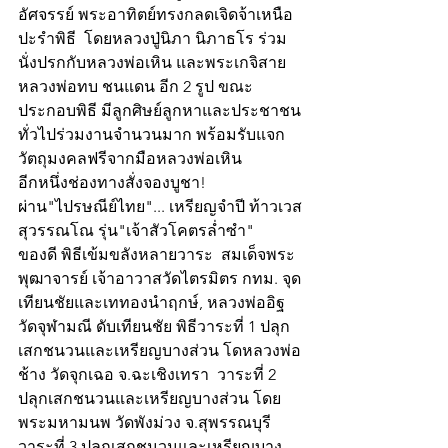
อัศจรรย์ พระอาทิตย์ทรงกลดเจิดจ้าเหนือ
ปะรำพิธี  โดยหลวงปู่นิภา นิภาธโร ร่วม
นั่งปรกกับหลวงพ่อเหิน และพระเกจิสาย
หลวงพ่อทบ ชนแดน อีก 2 รูป ขณะ
ประกอบพิธี มีลูกศิษย์ลูกหาและประชาชน
ทั่วไปร่วมงานจำนวนมาก พร้อมรับแจก
วัตถุมงคลฟรีจากมือหลวงพ่อเหิน
อีกหนึ่งช่องทางสั่งจองบูชา!
ผ่าน"ไปรษณีย์ไทย"... เหรียญจำปี ท้าวเวส
สุวรรณโณ รุ่น"เจ้าสัวโคตรล่ำซำ"   
ของดี พิธีเข้มขลังหลายวาระ  สมเด็จพระ
พุฒาจารย์ เจ้าอาวาสวัดไตรมิตร กทม. จุด
เทียนชัยและเททองนำฤกษ์, หลวงพ่ออิฐ 
วัดจุฬามณี ดับเทียนชัย พิธีวาระที่ 1 ปลุก
เสกชนวนและเหรียญบางส่วน โดหลวงพ่อ
ช้าง วัดจุกเฉอ จ.ฉะเชิงเทรา  วาระที่ 2 
ปลุกเสกชนวนและเหรียญบางส่วน โดย
พระมหามนพ วัดพังม่วง จ.สุพรรณบุรี  
วาระที่ 3 ปลุกเสกชนวนและเหรียญบาง