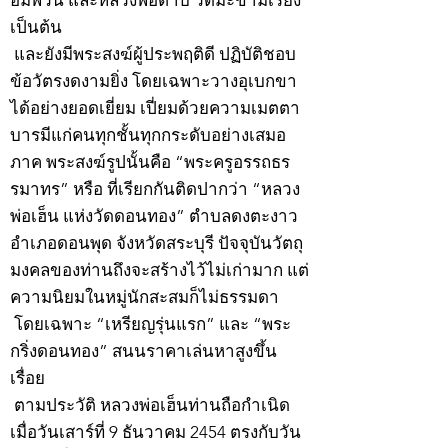
เป็นต้น
และยังมีพระสงฆ์ผู้ประพฤติดี ปฏิบัติชอบ
ข้อวัตรงดงามยิ่ง โดยเฉพาะวางอุเบกขา
ได้อย่างยอดเยี่ยม เปี่ยมด้วยความเมตตา
บารมีแก่คนทุกชั้นทุกกระดับอย่างเสมอ
ภาค พระสงฆ์รูปนั้นคือ “พระครูอรรถธร
รมาทร” หรือ ที่เรียกกันติดปากว่า “หลวง
พ่อเฮ็น แห่งวัดดอนทอง” ตำบลดงตะงาว
อำเภอดอนพุด จังหวัดสระบุรี ปัจจุบันวัตถุ
มงคลของท่านถึงจะสร้างไว้ไม่เก่ามาก แต่
ความนิยมในหมู่นักสะสมก็ไม่ธรรมดา
โดยเฉพาะ “เหรียญรุ่นแรก” และ “พระ
กริ่งดอนทอง” สนนราคาเล่นหาสูงขึ้น
เรื่อย
ตามประวัติ หลวงพ่อเฮ็นท่านถือกำเนิด
เมื่อวันเสาร์ที่ 9 ธันวาคม 2454 ตรงกับวัน