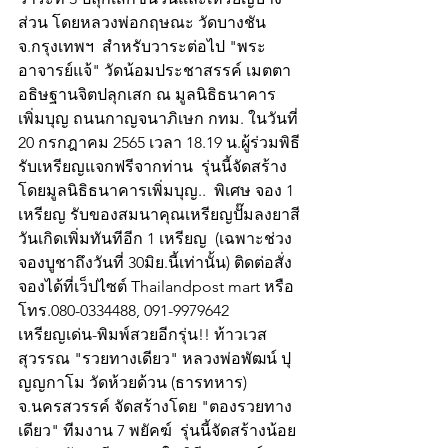
ส่วน โดยหลวงพ่อกฤษณะ วัดบางชัน 
จ.กรุงเทพฯ  สำหรับวาระต่อไป "พระ
อาจารย์แจ้" วัดน้อมประชาสรรค์ เมตตา
อธิษฐานจิตปลุกเสก ณ มูลนิธิธนาคาร
เพิ่มบุญ ถนนกาญจนาภิเษก กทม. ในวันที่ 
20 กรกฎาคม 2565 เวลา 18.19 น.ผู้ร่วมพิธี
รับเหรียญแจกฟรีจากท่าน  รุ่นนี้จัดสร้าง
โดยมูลนิธิธนาคารเพิ่มบุญ..  พิเศษ จอง 1 
เหรียญ รับของสมนาคุณเหรียญปั๊มลงยาสี
วันเกิดเพิ่มทันทีอีก 1 เหรียญ  (เฉพาะช่วง
จองบูชาถึงวันที่ 30มิย.นี้เท่านั้น) ติดต่อสั่ง
จองได้ที่เว็ปไซต์ Thailandpost mart หรือ
โทร.080-0334488, 091-9979642  
เหรียญเด่น-พิมพ์สวยอีกรุ่น!! ท้าวเวส
สุวรรณ "รวยทางเดียว" หลวงพ่อพัฒน์ ปุ
ญญกาโม วัดห้วยด้วน (ธารทหาร) 
จ.นครสวรรค์ จัดสร้างโดย "ตองรวยทาง
เดียว" ทีมงาน 7 พยัคฆ์  รุ่นนี้จัดสร้างน้อย