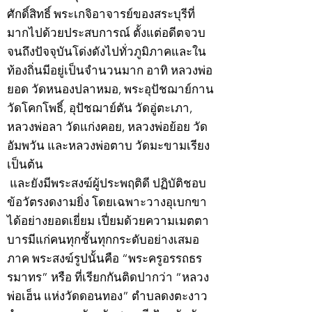
ศักดิ์สิทธิ์ พระเกจิอาจารย์ของสระบุรีที่
มากไปด้วยประสบการณ์ ตั้งแต่อดีตจวบ
จนถึงปัจจุบันโด่งดังไปทั่วภูมิภาคและใน
ท้องถิ่นมีอยู่เป็นจำนวนมาก อาทิ หลวงพ่อ
ยอด วัดหนองปลาหมอ, พระอุปัชฌาย์กาน
วัดโคกโพธิ์, อุปัชฌาย์ตัน วัดอู่ตะเภา,
หลวงพ่อลา วัดแก่งคอย, หลวงพ่อย้อย วัด
อัมพวัน และหลวงพ่อตาบ วัดมะขามเรียง
เป็นต้น
และยังมีพระสงฆ์ผู้ประพฤติดี ปฏิบัติชอบ
ข้อวัตรงดงามยิ่ง โดยเฉพาะวางอุเบกขา
ได้อย่างยอดเยี่ยม เปี่ยมด้วยความเมตตา
บารมีแก่คนทุกชั้นทุกกระดับอย่างเสมอ
ภาค พระสงฆ์รูปนั้นคือ “พระครูอรรถธร
รมาทร” หรือ ที่เรียกกันติดปากว่า “หลวง
พ่อเฮ็น แห่งวัดดอนทอง” ตำบลดงตะงาว