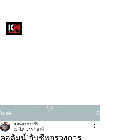
หนังสือพิมพ์คัมภีร์นิวส์
สื่อลึกวงการสงฆ์ เจาะตรงพระเครื่องดัง
tukompee07@gmail.com
0614034151
โพสต์
อ.อนุชา ทรงศิริ
25 มี.ค.
ยาว 1 นาที
คอลัมน์"จับชีพจรวงการ