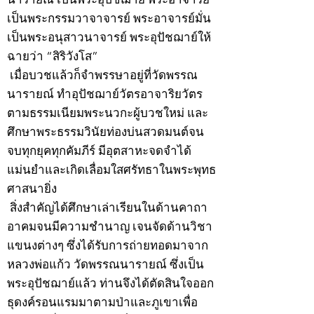
เป็นพระกรรมวาจาจารย์ พระอาจารย์มั่น
เป็นพระอนุสาวนาจารย์ พระอุปัชฌาย์ให้
ฉายว่า “สิริวังโส”
เมื่อบวชแล้วก็จำพรรษาอยู่ที่วัดพรรณ
นารายณ์ ทำอุปัชฌาย์วัตรอาจาริยวัตร
ตามธรรมเนียมพระนวกะผู้บวชใหม่ และ
ศึกษาพระธรรมวินัยท่องบ่นสวดมนต์จน
จบทุกยุคทุกคัมภีร์ มีอุตสาหะจดจำได้
แม่นยำและเกิดเลื่อมใสศรัทธาในพระพุทธ
ศาสนายิ่ง
สิ่งสำคัญได้ศึกษาเล่าเรียนในด้านคาถา
อาคมจนมีความชำนาญ เจนจัดด้านวิชา
แขนงต่างๆ ซึ่งได้รับการถ่ายทอดมาจาก
หลวงพ่อแก้ว วัดพรรณนารายณ์ ซึ่งเป็น
พระอุปัชฌาย์แล้ว ท่านจึงได้ตัดสินใจออก
ธุดงค์รอนแรมมาตามป่าและภูเขาเพื่อ