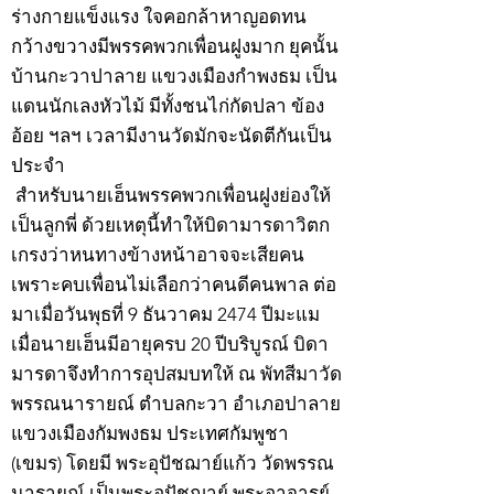
ร่างกายแข็งแรง ใจคอกล้าหาญอดทน
กว้างขวางมีพรรคพวกเพื่อนฝูงมาก ยุคนั้น
บ้านกะวาปาลาย แขวงเมืองกำพงธม เป็น
แดนนักเลงหัวไม้ มีทั้งชนไก่กัดปลา ข้อง
อ้อย ฯลฯ เวลามีงานวัดมักจะนัดตีกันเป็น
ประจำ
สำหรับนายเฮ็นพรรคพวกเพื่อนฝูงย่องให้
เป็นลูกพี่ ด้วยเหตุนี้ทำให้บิดามารดาวิตก
เกรงว่าหนทางข้างหน้าอาจจะเสียคน
เพราะคบเพื่อนไม่เลือกว่าคนดีคนพาล ต่อ
มาเมื่อวันพุธที่ 9 ธันวาคม 2474 ปีมะแม
เมื่อนายเฮ็นมีอายุครบ 20 ปีบริบูรณ์ บิดา
มารดาจึงทำการอุปสมบทให้ ณ พัทสีมาวัด
พรรณนารายณ์ ตำบลกะวา อำเภอปาลาย
แขวงเมืองกัมพงธม ประเทศกัมพูชา
(เขมร) โดยมี พระอุปัชฌาย์แก้ว วัดพรรณ
นารายณ์ เป็นพระอุปัชฌาย์ พระอาจารย์