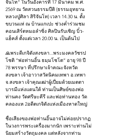
จันโท" ในวันอังคารที่ 17 มีนาคม พ.ศ. 
2569 ณ วัดสวนธรรมปีติ (ธรรมอุทยาน
หลวงปู่ศิลา สิริจันโท) เวลา 14.30 น. ตั้ง
ขบวนแห่ ณ บ้านแกเปะ ช่วงค่ำร่วมชม
คอนเสิร์ตหมอลำซิ่ง ศิลปินรับเชิญ บิ๋ว-
แฮ็คส์ ตั้งแต่เวลา 20.00 น. เป็นต้นไป
🙏พระดีเกจิดังสงขลา...พระมงคลวัชรป
โชติ ”พ่อท่านอิ้น ธมฺมโชโต” อายุ 98 ปี 
78 พรรษา ที่ปรึกษาเจ้าคณะจังหวัด
สงขลา เจ้าอาวาสวัดนิคมเทพา อ.เทพา 
จ.สงขลา เจ้าคุณเฒ่าผู้เปี่ยมด้วยเมตตา
บารมีแห่งแดนใต้ ท่านเป็นศิษย์ของพ่อ
ท่านคง วัดศรีษะคีรี และพ่อท่านทอง วัด
คลองแห 2อดีตเกจิดังแห่งเมืองหาดใหญ่ 
ชื่อเสียงของพ่อท่านอิ้นอาจไม่ค่อยปรากฏ
ในวงการพระเครื่องมากนัก เพราะท่านไม่
นิยมสร้างวัตถุมงคล แต่หลังจากท่าน