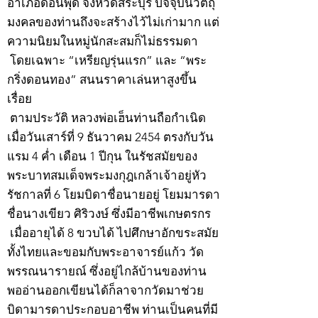
อำเภอดอนพุด จังหวัดสระบุรี ปัจจุบันวัตถุ
มงคลของท่านถึงจะสร้างไว้ไม่เก่ามาก แต่
ความนิยมในหมู่นักสะสมก็ไม่ธรรมดา
โดยเฉพาะ “เหรียญรุ่นแรก” และ “พระ
กริ่งดอนทอง” สนนราคาเล่นหาสูงขึ้น
เรื่อย
ตามประวัติ หลวงพ่อเฮ็นท่านถือกำเนิด
เมื่อวันเสาร์ที่ 9 ธันวาคม 2454 ตรงกับวัน
แรม 4 ค่ำ เดือน 1 ปีกุน ในรัชสมัยของ
พระบาทสมเด็จพระมงกุฎเกล้าเจ้าอยู่หัว
รัชกาลที่ 6 โยมบิดาชื่อนายอยู่ โยมมารดา
ชื่อนางเขียว ศิริวงษ์ ซึ่งมีอาชีพเกษตรกร
เมื่ออายุได้ 8 ขวบได้ ไปศึกษาอักขระสมัย
ทั้งไทยและขอมกับพระอาจารย์แก้ว วัด
พรรณนารายณ์ ซึ่งอยู่ไกล้บ้านของท่าน
พออ่านออกเขียนได้ก็ลาจากวัดมาช่วย
บิดามารดาประกอบอาชีพ ท่านเป็นคนที่มี