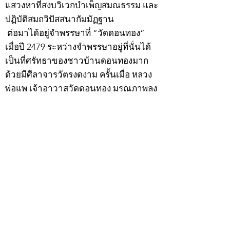
แสวงหาที่สงบวิเวกบำเพ็ญสมณธรรม และ
ปฏิบัติสมถวิปัสสนากัมมัฏฐาน
ต่อมาได้อยู่จำพรรษาที่ “วัดดอนทอง”
เมื่อปี 2479 ระหว่างจำพรรษาอยู่ที่นั่นได้
เป็นที่ศรัทธาของชาวบ้านดอนทองมาก
ด้วยมีศีลาจารวัตรงดงาม ครั้นเมื่อ หลวง
พ่อแพ เจ้าอาวาสวัดดอนทอง มรณภาพลง
ชาวบ้านได้นิมนต์หลวงพ่อเฮ็น ดำรง
ตำแหน่งเจ้าอาวาสสืบต่อมา ปี 2535 ได้
รับพระราชทานเลื่อนสมณศักดิ์เป็นพระครู
สัญญาบัตรที่ “พระครูอรรถธรรมทร”
หลวงพ่อเฮ็น ได้สร้างมงคลวัตถุไว้หลาย
รุ่นหลายแบบ อาทิ ผ้ายันต์อุษาสวรรค์ มี
พุทธคุณโดดเด่นด้านเมตตามหานิยม มี
ความเชื่อว่า เมื่อต้องการใช้ก่อนออกจาก
บ้าน ให้นำผ้ายันต์อุษาสวรรค์ เช็ดหน้า
จากซ้ายไปขวาสามครั้ง ว่ากันว่าจะมี