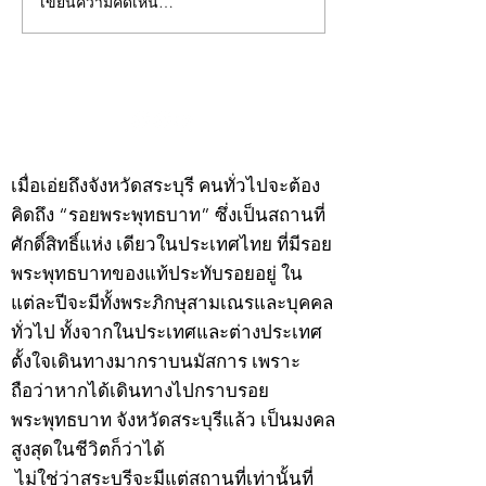
เขียนความคิดเห็น…
คอลัมน์"จับชีพจรวงการ
คอลัมน์"จับชีพจ
พระ"ประจำพุธที่ 29
พระ"ประจำอังคาร
กรกฎาคม 2569
กรกฎาคม 2569
©2020 by kampeenews. Proudly created with Wix.com
เมื่อเอ่ยถึงจังหวัดสระบุรี คนทั่วไปจะต้อง
คิดถึง “รอยพระพุทธบาท” ซึ่งเป็นสถานที่
ศักดิ์สิทธิ์แห่ง เดียวในประเทศไทย ที่มีรอย
พระพุทธบาทของแท้ประทับรอยอยู่ ใน
แต่ละปีจะมีทั้งพระภิกษุสามเณรและบุคคล
ทั่วไป ทั้งจากในประเทศและต่างประเทศ
ตั้งใจเดินทางมากราบนมัสการ เพราะ
ถือว่าหากได้เดินทางไปกราบรอย
พระพุทธบาท จังหวัดสระบุรีแล้ว เป็นมงคล
สูงสุดในชีวิตก็ว่าได้
ไม่ใช่ว่าสระบุรีจะมีแต่สถานที่เท่านั้นที่